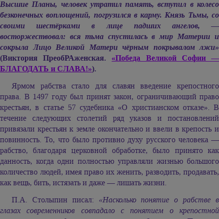
Высшие Планы, человек утратил память, вступил в колесо
безконечных воплощений, погрузился в карму. Князь Тьмы, со
своими шестёрками в лице падших ангелов, —
восторжествовал: вся тьма спустилась в мир Материи и
сокрыла Лицо Великой Матери чёрным покрывалом лжи»
(Виктория ПреобРАженская.
«Победа Великой Софии 
БЛАГОДАТЬ и СЛАВА!»
).
Ярмом рабства стало для славян введение крепостного
права. В 1497 году был принят закон, ограничивающий право
крестьян, в статье 57 судебника «О христианском отказе». В
течение следующих столетий ряд указов и постановлений
привязали крестьян к земле окончательно и ввели в крепость и
повинность. То, что было противно духу русского человека —
рабство, благодаря церковной обработке, было принято как
данность, когда одни полностью управляли жизнью большого
количество людей, имея право их женить, разводить, продавать,
как вещь, бить, истязать и даже — лишать жизни.
П.А. Столыпин писал:
«Насколько понятие о рабстве 
глазах современников совпадало с понятием о крепостной