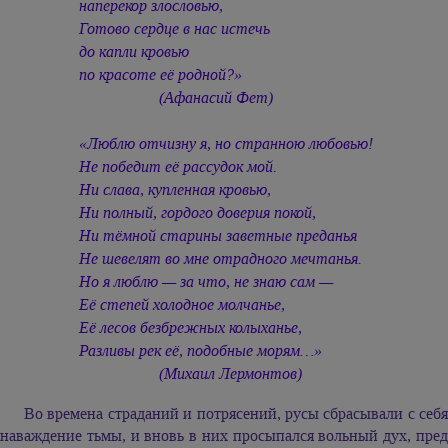
наперекор злословью,
Готово сердце в нас истечь
до капли кровью
по красоте её родной?»
(Афанасий Фет)
«Люблю отчизну я, но странною любовью!
Не победит её рассудок мой.
Ни слава, купленная кровью,
Ни полный, гордого доверия покой,
Ни тёмной старины заветные преданья
Не шевелят во мне отрадного мечтанья.
Но я люблю — за что, не знаю сам —
Её степей холодное молчанье,
Её лесов безбрежных колыханье,
Разливы рек её, подобные морям…»
(Михаил Лермонтов)
Во времена страданий и потрясений, русы сбрасывали с себя
наваждение тьмы, и вновь в них просыпался вольный дух, пред