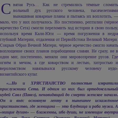
С
вятая Русь… Как не стремились тёмные сломить
вольный дух русского человека, тысячелетиями
вынашивая коварные планы и пытаясь их воплотить, —
мало, что у них получалось. Но постепенно, рептилии (чёрное
жречество Сета) смогли переломить ход истории в свою пользу,
используя время Кали-Юги — время погружения в недра
глубокой Материи, отдаления от ПервоИстока Великой Матери.
Сокрыв Образ Вечной Матери, чёрное жречество смогло начать
воплощение своих планов порабощения славян. Не сразу, не в
один миг, постепенно, меняли они мировоззрение русов. Где
огнём и мечом, а где коварством и лестью, хитростью и
вероломством навязывался русскому человеку иудо-
византийского культ.
«...Но и ХРИСТИАНСТВО полностью извратили
прислужники Сета. И одним из них был ортодоксальный
иудей Савл (Павел), ненавидящий до смерти женское начало.
Он и внёс основную лепту в нынешнее искажённое
христианство, где женщина — это блудница и раба мужа. А
«нищие духом» — блаженны, ибо души, не имеющие внутри
себя от Духа Святого (Энергии Великой Матери) —