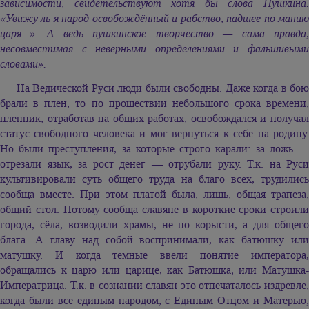
зависимости, свидетельствуют хотя бы слова Пушкина.
«Увижу ль я народ освобождённый и рабство, падшее по манию
царя...». А ведь пушкинское творчество — сама правда,
несовместимая с неверными определениями и фальшивыми
словами».
На Ведической Руси люди были свободны. Даже когда в бою
брали в плен, то по прошествии небольшого срока времени,
пленник, отработав на общих работах, освобождался и получал
статус свободного человека и мог вернуться к себе на родину.
Но были преступления, за которые строго карали: за ложь —
отрезали язык, за рост денег — отрубали руку. Т.к. на Руси
культивировали суть общего труда на благо всех, трудились
сообща вместе. При этом платой была, лишь, общая трапеза,
общий стол. Потому сообща славяне в короткие сроки строили
города, сёла, возводили храмы, не по корысти, а для общего
блага. А главу над собой воспринимали, как батюшку или
матушку. И когда тёмные ввели понятие императора,
обращались к царю или царице, как Батюшка, или Матушка-
Императрица. Т.к. в сознании славян это отпечаталось издревле,
когда были все единым народом, с Единым Отцом и Матерью,