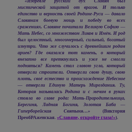
«Издревле русский дух Славян был
мистической защитой от врагов. И только
единство и верность своей Родине-Руси — давало
Славянам боевую мощь и победу во всех
сражениях. Славяне почитали Великую Софию —
Мать Небес, со множеством Ликов и Имён. И род
был целостный, многомерный, сильный, богатый
изнутри. Что же случилось с древнейшим родом
ариев? Где оказался тот камень, о который
внезапно все преткнулись и уже не смогли
подняться? Камень стал главою угла, который
отвергли строители. Отвергли свою душу, свою
плоть, своё естество и происхождение Небесное
— отвергли Единую Матерь Мироздания. Ту,
Которая называлась Родина и с мечом в руках
стояла во главе рода: Мать-Прародительница,
Берегиня, Ладная Богиня, Золотая Баба —
Гиперборейская Святыня…»
(Виктория
ПреобРАженская.
«Славяне, откройте глаза!»
).