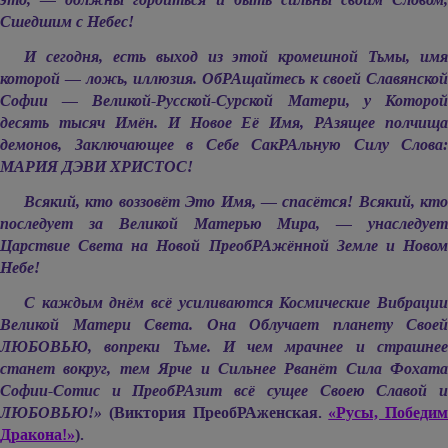
Сшедшим с Небес!
И сегодня, есть выход из этой кромешной Тьмы, имя
которой — ложь, иллюзия. ОбРАщайтесь к своей Славянской
Софии — Великой-Русской-Сурской Матери, у Которой
десять тысяч Имён. И Новое Её Имя, РАзящее полчища
демонов, Заключающее в Себе СакРАльную Силу Слова:
МАРИЯ ДЭВИ ХРИСТОС!
Всякий, кто воззовёт Это Имя, — спасётся! Всякий, кто
последует за Великой Матерью Мира, — унаследует
Царствие Света на Новой ПреобРАжённой Земле и Новом
Небе!
С каждым днём всё усиливаются Космические Вибрации
Великой Матери Света. Она Облучает планету Своей
ЛЮБОВЬЮ, вопреки Тьме. И чем мрачнее и страшнее
станет вокруг, тем Ярче и Сильнее Рванёт Сила Фохата
Софии-Сотис и ПреобРАзит всё сущее Своею Славой и
ЛЮБОВЬЮ!»
(Виктория ПреобРАженская.
«Русы, Победим
Дракона!»
).