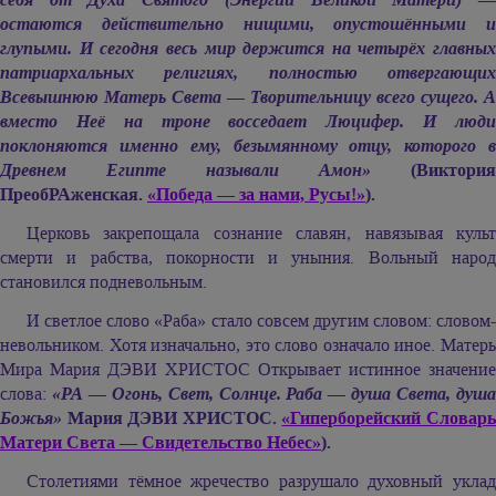
остаются действительно нищими, опустошёнными и
глупыми. И сегодня весь мир держится на четырёх главных
патриархальных религиях, полностью отвергающих
Всевышнюю Матерь Света — Творительницу всего сущего. А
вместо Неё на троне восседает Люцифер. И люди
поклоняются именно ему, безымянному отцу, которого в
Древнем Египте называли Амон»
(Виктория
ПреобРАженская.
«Победа — за нами, Русы!»
).
Церковь закрепощала сознание славян, навязывая культ
смерти и рабства, покорности и уныния. Вольный народ
становился подневольным.
И светлое слово «Раба» стало совсем другим словом: словом-
невольником. Хотя изначально, это слово означало иное. Матерь
Мира
Мария ДЭВИ ХРИСТОС
Открывает истинное значение
слова:
«РА — Огонь, Свет, Солнце. Раба — душа Света, душ
Божья»
Мария ДЭВИ ХРИСТОС.
«Гиперборейский Словар
Матери Света — Свидетельство Небес»
).
Столетиями тёмное жречество разрушало духовный уклад