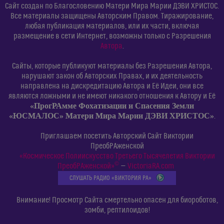
Сайт создан по Благословению Матери Мира Марии ДЭВИ ХРИСТОС.
Все материалы защищены Авторским Правом. Тиражирование,
любая публикация материалов, или их части, включая
размещение в сети Интернет, возможны только с Разрешения
Автора
.
Сайты, которые публикуют материалы без Разрешения Автора,
нарушают закон об Авторских Правах, и их деятельность
направлена на дискредитацию Автора и Её Идеи, они все
являются ложными и не имеют никакого отношения к Автору и Её
«ПрогРАмме Фохатизации и Спасения Земли
«ЮСМАЛОС» Матери Мира Марии ДЭВИ ХРИСТОС»
.
Приглашаем посетить Авторский Сайт Виктории
ПреобРАженской
«Космическое Полиискусство Третьего Тысячелетия Виктории
©
ПреобРАженской»
—
VictoriaRA.com
СЛУШАТЬ РАДИО «ВИКТОРИЯ РА»
Внимание! Просмотр Сайта смертельно опасен для биороботов,
зомби, рептилоидов!