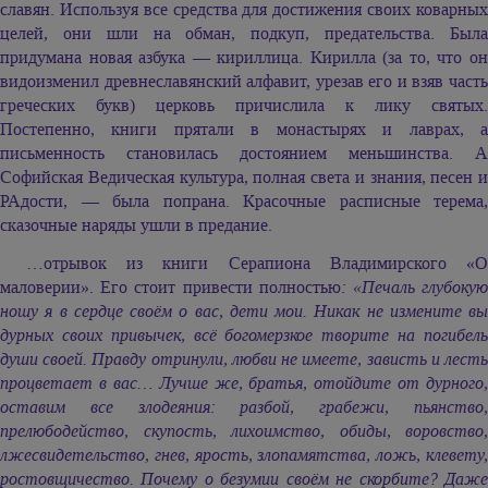
славян. Используя все средства для достижения своих коварных
целей, они шли на обман, подкуп, предательства. Была
придумана новая азбука — кириллица. Кирилла (за то, что он
видоизменил древнеславянский алфавит, урезав его и взяв часть
греческих букв) церковь причислила к лику святых.
Постепенно, книги прятали в монастырях и лаврах, а
письменность становилась достоянием меньшинства. А
Софийская Ведическая культура, полная света и знания, песен и
РАдости, — была попрана. Красочные расписные терема,
сказочные наряды ушли в предание.
…отрывок из книги Серапиона Владимирского «О
маловерии». Его стоит привести полностью
: «Печаль глубоку
ношу я в сердце своём о вас, дети мои. Никак не измените вы
дурных своих привычек, всё богомерзкое творите на погибель
души своей. Правду отринули, любви не имеете, зависть и лесть
процветает в вас… Лучше же, братья, отойдите от дурного,
оставим все злодеяния: разбой, грабежи, пьянство,
прелюбодейство, скупость, лихоимство, обиды, воровство,
лжесвидетельство, гнев, ярость, злопамятства, ложь, клевету,
ростовщичество. Почему о безумии своём не скорбите? Даже