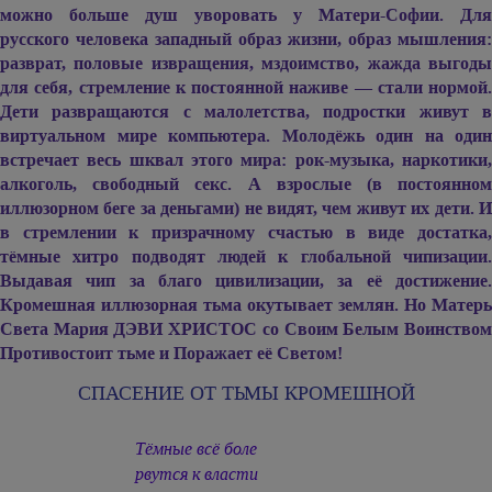
можно больше душ уворовать у Матери-Софии. Для
русского человека западный образ жизни, образ мышления:
разврат, половые извращения, мздоимство, жажда выгоды
для себя, стремление к постоянной наживе — стали нормой.
Дети развращаются с малолетства, подростки живут в
виртуальном мире компьютера. Молодёжь один на один
встречает весь шквал этого мира: рок-музыка, наркотики,
алкоголь, свободный секс. А взрослые (в постоянном
иллюзорном беге за деньгами) не видят, чем живут их дети. И
в стремлении к призрачному счастью в виде достатка,
тёмные хитро подводят людей к глобальной чипизации.
Выдавая чип за благо цивилизации, за её достижение.
Кромешная иллюзорная тьма окутывает землян. Но Матерь
Света
Мария ДЭВИ ХРИСТОС
со Своим Белым Воинство
Противостоит тьме и Поражает её Светом!
СПАСЕНИЕ ОТ ТЬМЫ КРОМЕШНОЙ
Тёмные всё боле
рвутся к власти