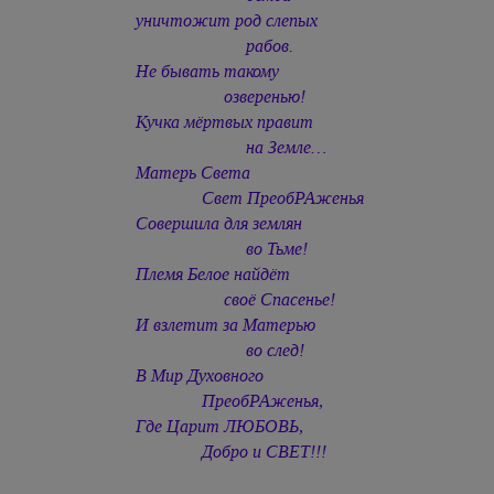
уничтожит род слепых
рабов.
Не бывать такому
озверенью!
Кучка мёртвых правит
на Земле…
Матерь Света
Свет ПреобРАженья
Совершила для землян
во Тьме!
Племя Белое найдёт
своё Спасенье!
И взлетит за Матерью
во след!
В Мир Духовного
ПреобРАженья,
Где Царит ЛЮБОВЬ,
Добро и СВЕТ!!!