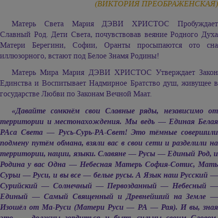
(ВИКТОРИЯ ПРЕОБРАЖЕНСКАЯ)
Матерь Света
Мария ДЭВИ ХРИСТОС
Пробуждае
Славный Род. Дети Света, почувствовав веяние Родного Духа
Матери Берегини, Софии, Оранты просыпаются ото сна
иллюзорного, встают под Белое Знамя Родины!
Матерь Мира
Мария ДЭВИ ХРИСТОС
Утверждает Зако
Единства и Воспитывает Надмирное Братство душ, живущее в
государстве Любви по Законам Вечной Маат.
«Давайте сомкнём свои Славные ряды, независимо от
территории и местонахождения. Мы ведь — Единая Белая
РАса Света — Русь-Сурь-РА-Свет! Это тёмные совершили
подмену путём обмана, взяли вас в свои сети и разделили на
территории, нации, языки. Славяне — Русы — Единый Род, и
Родина у вас Одна — Небесная Матерь София-Сотис, Мать
Сурьи — Руси, и вы все — белые русы. А Язык наш Русский —
Сурийский — Солнечный — Первозданный — Небесный —
Единый — Самый Священный и Древнейший на Земле —
Изошёл от Ма-Руси (Матери Руси — РА — Рая). И вы, зная
это, — должны гордиться и быть сильны своим Словом,