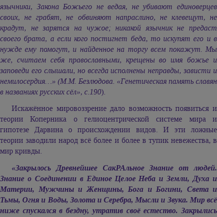
язычники, Закона Божьего не ведая, не убивают единоверцев
своих, не грабят, не обвиняют напраслино, не клевещут, не
крадут, не зарятся на чужое; никакой язычник не предаст
своего брата, а если кого постигнет беда, то искупят его и в
нужде ему помогут, и найденное на торгу всем покажут. Мы
же, считаем себя православными, крещены во имя божье и
заповеди его слышали, но всегда исполнены неправды, зависти и
немилосердия…» (М.М. Безлюдова. «Генетическая память славян
в названиях русских сёл», с.190
).
Искажённое мировоззрение дало возможность появиться и
теории Коперника о гелиоцентрической системе мира и
гипотезе Дарвина о происхождении видов. И эти ложные
теории заводили народ всё более и более в тупик невежества, в
мир кривды.
«Закрылось Древнейшее СакРАльное Знание от людей.
Знание о Соединении в Единое Целое Неба и Земли, Духа и
Материи, Мужчины и Женщины, Бога и Богини, Света и
Тьмы, Огня и Воды, Золота и Серебра, Мысли и Звука. Мир всё
ниже спускался в бездну, утратив своё естество. Закрылись