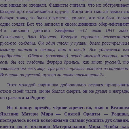
они никак не ожидали. Фашисты считали, что их обстреливает
батарея противотанкового орудия. Когда они смогли захватить
боевую точку, то были изумлены, увидев, что там был только
один солдат. Вот что записал в своём дневнике обер-лейтенант
4-й танковой дивизии Хенфельд: «
17 июля 1941 года
Сокольничи, близ Кричева. Вечером хоронили неизвестного
русского солдата. Он один стоял у пушки, долго расстреливал
колонну танков и пехоту, так и погиб. Все удивлялись его
храбрости… Оберст (полковник) перед могилой говорил, что
если бы все солдаты фюрера дрались, как этот русский, то
завоевали бы весь мир. Три раза стреляли залпами из винтовок.
Всё-таки он русский, нужно ли такое преклонение?».
Этот молодой парнишка добровольно остался прикрывать
отход своей части, он не боялся смерти, он не думал о награде,
он сражался
за Родину
!
Но к концу времён, чёрное жречество, зная о Великом
Явлении Матери Мира — Святой Оранты — Родины,
постаралось всеми возможными силами усыпить дух славян,
ввести их в иллюзию Материального Мира. Чтобы как