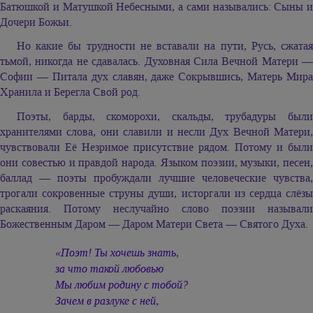
Батюшкой и Матушкой Небесными, а сами назывались: Сыны и
Дочери Божьи.
Но какие бы трудности не вставали на пути, Русь, сжатая
тьмой, никогда не сдавалась. Духовная Сила Вечной Матери —
Софии — Питала дух славян, даже Сокрывшись, Матерь Мира
Хранила и Берегла Свой род.
Поэты, барды, скоморохи, скальды, трубадуры были
хранителями слова, они славили и несли Дух Вечной Матери,
чувствовали Её Незримое присутствие рядом. Потому и были
они совестью и правдой народа. Языком поэзии, музыки, песен,
баллад — поэты пробуждали лучшие человеческие чувства,
трогали сокровенные струны души, исторгали из сердца слёзы
раскаяния. Потому неслучайно слово поэзии называли
Божественным Даром — Даром Матери Света — Святого Духа.
«Поэт! Ты хочешь знать,
за что такой любовью
Мы любим родину с тобой?
Зачем в разлуке с ней,