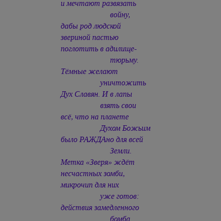
и мечтают развязать
войну,
дабы род людской
звериной пастью
поглотить в адилище-
тюрьму.
Тёмные желают
уничтожить
Дух Славян. И в лапы
взять свои
всё, что на планете
Духом Божьим
было РАЖДАно для всей
Земли.
Метка «Зверя» ждёт
несчастных зомби,
микрочип для них
уже готов:
действия замедленного
бомба