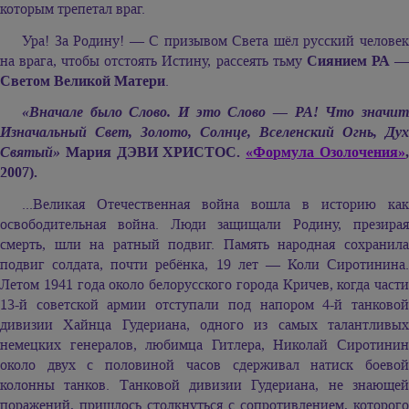
которым трепетал враг.
Ура! За Родину! — С призывом Света шёл русский человек
на врага, чтобы отстоять Истину, рассеять тьму
Сиянием РА 
Светом Великой Матери
.
«Вначале было Слово. И это Слово — РА! Что значит
Изначальный Свет, Золото, Солнце, Вселенский Огнь, Дух
Святый»
Мария ДЭВИ ХРИСТОС.
«Формула Озолочения»
2007).
...Великая Отечественная война вошла в историю как
освободительная война. Люди защищали Родину, презирая
смерть, шли на ратный подвиг. Память народная сохранила
подвиг солдата, почти ребёнка, 19 лет — Коли Сиротинина.
Летом 1941 года около белорусского города Кричев, когда части
13-й советской армии отступали под напором 4-й танковой
дивизии Хайнца Гудериана, одного из самых талантливых
немецких генералов, любимца Гитлера, Николай Сиротинин
около двух с половиной часов сдерживал натиск боевой
колонны танков. Танковой дивизии Гудериана, не знающей
поражений, пришлось столкнуться с сопротивлением, которого