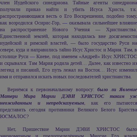
член Иудейского синедриона. Тайные агенты синедриона
получили приказ найти и убить Исуса Христа, т.к.
распространяющаяся весть о Его Воскрешении, подобно тому,
как возродился Осирис-Гор, — оказывала сильнейшее влияние
на распространение Нового Учения — Христианства.
Единственной землёй, которая находилась вне досягаемости
иудейской и римской властей, — было государство Руси на
севере, куда и направились тайно Исус Христос и Мария. Там, в
столице Руси — Киеве, под именем «Андрей» Исус ХРИСТОС
и скрывался. Там Мария родила детей…
Далее, как известно и
легенд и писаний, Его путь лежал на Восток… Исус изменил
имя и отправился искать новых последователей христианства.
Вернёмся к первоначальному вопросу:
было ли Явление
Матери Мира Марии ДЭВИ ХРИСТОС таким уж
неожиданным и непредсказуемым
, как его пытаются
представить сегодня противники Великого Белого Братства
ЮСМАЛОС?
Нет, Пришествие Марии ДЭВИ ХРИСТОС было
закономерным и предопределённым. Многие Его ждали