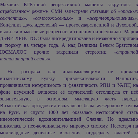
Маховик КГБ-шной репрессивной машины закрутился в
отработанном режиме. СМИ запестрели статьями об
«опасных
сектантах»
,
«самосожжениях»
и
«жертвоприношениях».
Конфликт двух идеологий — прогосударственной и Духовной,
вылился в массовые репрессии и гонения на юсмалиан. Мария
ДЭВИ ХРИСТОС была дискредитирована и незаконно упрятана
в тюрьму на четыре года. А над Великим Белым Братством
ЮСМАЛОС прочно закрепили стереотип
«страшной
тоталитарной секты».
Но расправа над инакомыслящими не придала
византийскому культу привлекательности. Напротив,
проявившаяся нетерпимость и фанатичность РПЦ и УАПЦ на
фоне неуёмной алчности её служителей оттолкнула от неё
значительную, в основном, мыслящую часть народа.
Византийская ортодоксия изначально была чужеродным телом
на Руси, и спустя 1000 лет оказалась неспособной стать
идеологической вдохновительницей Славян. Но идеально
вписалась в нео-колониальную мировую систему. Несмотря на
миллиардные денежные вложения, поддержку властей и