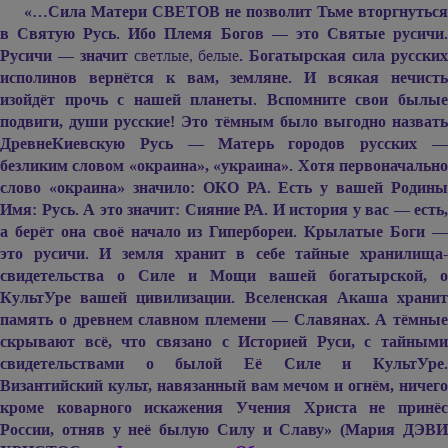
«…Сила Матери СВЕТОВ не позволит Тьме вторгнуться
в Святую Русь. Ибо Племя Богов — это Святые русичи.
Русичи — значит
светлые, белые
. Богатырская сила русски
исполинов вернётся к вам, земляне. И всякая нечисть
изойдёт прочь с нашей планеты. Вспомните свои былые
подвиги, души русские! Это тёмным было выгодно назвать
ДревнеКиевскую Русь — Матерь городов русских —
безликим словом «окраина», «украина». Хотя первоначально
слово «окраина» значило: ОКО РА. Есть у вашей Родины
Имя: Русь. А это значит: Сияние РА. И история у вас — есть,
а берёт она своё начало из Гипербореи. Крылатые Боги —
это русичи. И земля хранит в себе тайные хранилища-
свидетельства о Силе и Мощи вашей богатырской, о
КультУре вашей цивилизации. Вселенская Акаша хранит
память о древнем славном племени — Славянах. А тёмные
скрывают всё, что связано с Историей Руси, с тайными
свидетельствами о былой Её Силе и КультУре.
Византийский культ, навязанный вам мечом и огнём, ничего
кроме коварного искажения Учения Христа не принёс
России, отняв у неё былую Силу и Славу» (Мария ДЭВИ