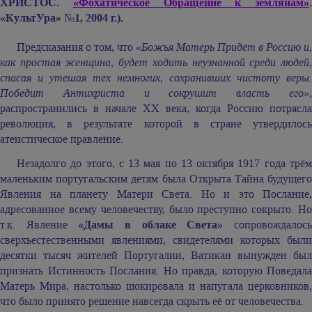
ХРИСТОС.
«Фохатическое Обращение к землянам»
.
«КультУра»
№
1, 2004 г.).
Предсказания о том, что
«Божья Матерь Придёт в Россию и,
как простая женщина, будет ходить неузнанной среди людей,
спасая и утешая тех немногих, сохранивших чистоту веры.
Победит Антихриста и сокрушит власть его»
,
распространились в начале ХХ века, когда Россию потрясла
революция, в результате которой в стране утвердилось
атеистическое правление.
Незадолго до этого, с 13 мая по 13 октября 1917 года трём
маленьким португальским детям была Открыта Тайна будущего
Явления на планету Матери Света. Но и это Послание,
адресованное всему человечеству, было преступно сокрыто. Но
т.к. Явление
«Дамы в облаке Света»
сопровождалос
сверхъестественными явлениями, свидетелями которых были
десятки тысяч жителей Португалии, Ватикан вынужден был
признать Истинность Послания. Но правда, которую Поведала
Матерь Мира, настолько шокировала и напугала церковников,
что было принято решение навсегда скрыть её от человечества.