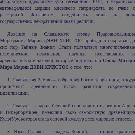
абсолютную идеологическую гегемонию, РПЦ и украинской
автокефальной церкви киевского патриархата во главе с
расстригой Филаретом, сподобилась лишь на роль
государственно-декоративной квази-религии.
Явление на Славянскую землю Прародительницы
Мироздания Марии ДЭВИ ХРИСТОС пробудило сокрытые до
сих пор Тайные Знания. Стали появляться многочисленные
исторические изыскания, научные исследования и
археологические находки, которые подтвердили
Слова Матери
Мира Марии ДЭВИ ХРИСТОС
о том, что:
1. Славянская Земля — избранная Богом территория, откуда
происходит древнейший исток развития современной
цивилизации.
2. Славяне — народ, берущий свои корни от древних Ариев
и Гиперборейцев, имеющий свою самобытную древнейшую
КультУру, которая стала основой культур всех мировых этносов.
3. Язык Славян — кладезь Знаний, в котором хранится