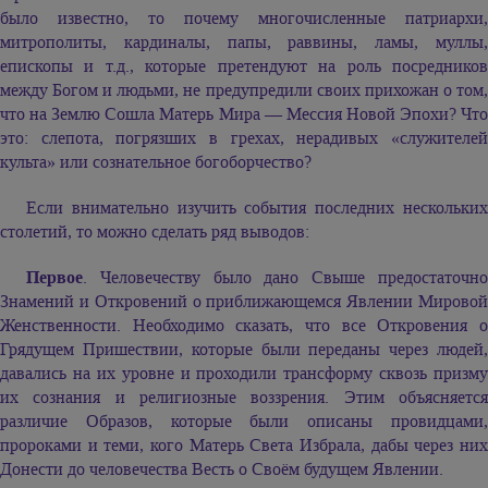
было известно, то почему многочисленные патриархи,
митрополиты, кардиналы, папы, раввины, ламы, муллы,
епископы и т.д., которые претендуют на роль посредников
между Богом и людьми, не предупредили своих прихожан о том,
что на Землю Сошла Матерь Мира — Мессия Новой Эпохи? Что
это: слепота, погрязших в грехах, нерадивых «служителей
культа» или сознательное богоборчество?
Если внимательно изучить события последних нескольких
столетий, то можно сделать ряд выводов:
Первое
. Человечеству было дано Свыше предостаточно
Знамений и Откровений о приближающемся Явлении Мировой
Женственности. Необходимо сказать, что все Откровения о
Грядущем Пришествии, которые были переданы через людей,
давались на их уровне и проходили трансформу сквозь призму
их сознания и религиозные воззрения. Этим объясняется
различие Образов, которые были описаны провидцами,
пророками и теми, кого Матерь Света Избрала, дабы через них
Донести до человечества Весть о Своём будущем Явлении.