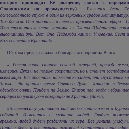
котором происходит Её рождение, связан с народами
Славянскими по преимуществу.)…
Близится день Е
долгожданного спуска в один из верховных градов метакультур.
Там должна Она родиться в теле из просветлённого эфира... С
Нею спустится в этот затомис из Элиты Шаданакара сонм
высочайших душ. Вот Она, Надежда наша и Упование, Свет и
Божественная Красота!».
Об этом предсказывала и болгарская пророчица Ванга:
«...Россия вновь станет великой империей, прежде всего,
империей Духа и не только сохранится, но и станет господарем
всего мира. Все апостолы на месте не сидят, они спустились на
Землю, ибо пришло время Святого Духа... Христос в белых
одеждах опять Придёт на Землю. Близок час, когда избранные
сердцем почувствуют возвращение Христа» (Ванга).
«Человечеству уготовано ещё много катаклизмов и бурных
событий. Изменится и сознание людей. Грядут тяжкие
времена, людей будет разделять их вера. Все религии упадут.
Придёт день, и все религии исчезнут! Останется лишь одно: