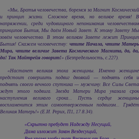
«Мы, Братья человечества, боремся за Магнит Космический
и принцип жизни. Сложное время, но великое время! В
напряжении, среди чудовищного непонимания человечеством
принципов Бытия, Мы даём Новый Завет. К этому Завету Мы
зовём человечество. В этом великом Завете лежит Принцип
Бытия! Скажем человечеству:
чтите Начала, чтите Матерь
Мира, чтите величие Завета Космического Магнита, да, да,
да! Так Майтрейя говорит!
» (Безпредельность, с.227).
«Настанет великая эпоха женщины. Именно женщине
предстоит совершить подвиг двоякий — поднять себя и
поднять своего вечного спутника — мужчину. Все Силы Света
ждут этого подвига. Звезда Матери Мира указала срок
наступления великого срока... Пусть сердце женщины
воспламенится этим самоотверженным подвигом... Грядёт
Великая Матерь!» (Е.И. Рерих, П1, 17.8.34).
«Скрытно пребудет Надежду Несущий,
Дама изложит Закон Вездесущий,
Вне храма злобы тот Вестник от Бога…»