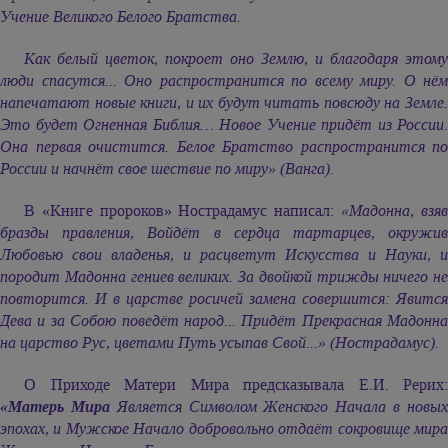
Учение Великого Белого Братства.
Как белый цветок, покроет оно Землю, и благодаря этому
люди спасутся... Оно распространится по всему миру. О нём
напечатают новые книги, и их будут читать повсюду на Земле.
Это будет Огненная Библия… Новое Учение придёт из России.
Она первая очистится. Белое Братство распространится по
России и начнёт свое шествие по миру» (Ванга).
В «Книге пророков» Нострадамус написал:
«Мадонна, взя
бразды правления, Войдёт в сердца тартарцев, окружив
Любовью свои владенья, и расцветут Искусства и Науки, и
породит Мадонна гениев великих. За двойкой трижды ничего не
повторится. И в царстве росичей замена совершится: Явится
Дева и за Собою поведёт народ... Придёт Прекрасная Мадонна
на царство Рус, цветами Путь усыпав Свой...» (Нострадамус).
О Приходе Матери Мира предсказывала Е.И. Рерих:
«Матерь Мира
Является Символом Женского Начала в новы
эпохах, и Мужское Начало добровольно отдаёт сокровище мира