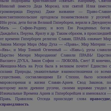
были подобраны христианские «святые». Например, Святой
Николай (вместо Деда Мороза), или святой Илия (вместо
громовержца Перуна). Даже название — Право-Славие
константинопольские ортодоксы позаимствовали у русичей.
Ибо русы, дети богов Великой Гипербореи, верили в Двуединую
Мать — Софию-Родину, и всех Ею Рождённых богов:
Даждьбога, Перуна, Ярилу и др. Таким образом, в происшедшей
от времени Гипербореи религии Славян, ПРАВЬ означает Мир
Закона Матери Мира (Мир Духа — «Правь»; Мир Материи —
«Явь»; и Мир Тонкий Огненный — «Навь»), русы славили
Царство Матери Мироздания! Славили ПРАВЬ! Царство
Высшего ДУХА, Закон Софии — ЛЮБОВЬ, Свет! И конечно,
Женщина-Мать на Руси была в великом почёте! Единство с
силами Природы, уважительные взаимоотношения со всеми
существами, составляющими Её Стихии, было основой
мировоззрения и жизни Славян-Ариев. Свод Законов, по
которому жили древние русичи, своими корнями уходил в
Изначальные Времена Ариев и Гиперборейцев и именовался —
Правь, Правилом. Отсюда происходят слова
правосудие
,
справедливость
.