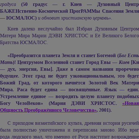
градуса
(50 градус — г. Киев — Духовный Центр
БАЖЕНственно-Космической ПрогРАММы Спасения Земли
— ЮСМАЛОС)
и обновит христианскую церковь».
Киев далеко неслучайно был Избран Духовным Центром
Матери Мира Марии ДЭВИ ХРИСТОС и Её Великого Белого
Братства ЮСМАЛОС.
«Преобразится планета Земля и станет Богемой (
Бог Ест
Мать
)! Центрумом Вселенной станет Город Евы —
Киев
[Ки
— дух, энергия, Евы]. Даже в самом названии проречено
будущее. Этот град не будет узконациональным, это будет
Божий Град, от которого начнётся Золотой Век Матери
Мира. Раса будет едина — посвящённые. Язык — един.
Устремление единое — возродить целую планету подобных
Богу ЧелоВеков» (Мария ДЭВИ ХРИСТОС.
«Новая
Общность Преображённого Человечества»
, 2001).
С приходом византийского культа, древняя история русичей
была полностью уничтожена и переписана заново. Ибо враг
рода людского знал, что именно от Руси наступит возрождение