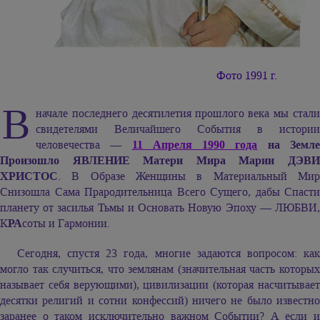
Фото 1991 г.
В
начале последнего десятилетия прошлого века мы стали
свидетелями Величайшего События в истории
человечества —
11 Апреля 1990 года
на Земл
Произошло ЯВЛЕНИЕ Матери Мира Марии ДЭВИ
ХРИСТОС
. В Образе Женщины в Материальный Мир
Снизошла Сама Прародительница Всего Сущего, дабы Спасти
планету от засилья Тьмы и Основать Новую Эпоху — ЛЮБВИ,
К
РА
соты и Гармонии.
Сегодня, спустя 23 года, многие задаются вопросом: как
могло так случиться, что землянам (значительная часть которых
называет себя верующими), цивилизации (которая насчитывает
десятки религий и сотни конфессий) ничего не было известно
заранее о таком исключительно важном Событии? А если и