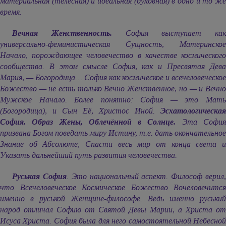
материальная (телесная) и идеальная (духовная) в одно и то же
время.
Вечная Женственность.
София выступает как
универсально-феминистическая Сущность, Материнское
Начало, порождающее человечество в качестве космического
сообщества. В этом смысле София, как и Пресвятая Дева
Мария, — Богородица… София как космическое и всечеловеческое
Божество — не есть только Вечно Женственное, но — и Вечно
Мужское Начало. Более понятно: София — это Мать
(Богородица), и Сын Её, Христос Иной.
Эсхатологическая
София. Образ Жены, Облечённой в Солнце.
Эта Софи
призвана Богом поведать миру Истину, т.е. дать окончательное
Знание об Абсолюте, Спасти весь мир от конца света и
Указать дальнейший путь развития человечества.
Руськая София
. Это национальный аспект. Философ верил
что Всечеловеческое Космическое Божество Вочеловечится
именно в руськой Женщине-философе. Ведь именно руський
народ отличал Софию от Святой Девы Марии, а Христа от
Исуса Христа. София была для него самостоятельной Небесной