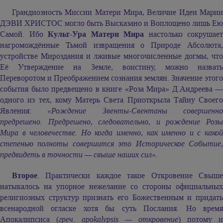
Грандиозность Миссии Матери Мира, Величие Идеи Марии
ДЭВИ ХРИСТОС могло быть Высказано и Воплощено лишь Ею
Самой. Ибо
Культ-Ура Матери Мира
настолько сокрушает
нагромождённые Тьмой извращения о Природе Абсолюта,
устройстве Мироздания и лживые многочисленные догмы, что
Её Утверждение на Земле, воистину, можно назвать
Переворотом и Преображением сознания землян. Значение этого
события было предвещено в книге «Роза Мира» Д.Андреева —
одного из тех, кому Матерь Света Приоткрыла Тайну Своего
Явления:
«Рождение Звенты-Свентаны совершенн
предрешено. Предрешено, следовательно, и рождение Розы
Мира в человечестве. Но когда именно, как именно и с какой
степенью полноты совершится это Историческое Событие,
предвидеть в точности — свыше наших сил».
Второе
. Практически каждое такое Откровение Свыше
натыкалось на упорное нежелание со стороны официальных
религиозных структур признать его Божественным и придать
всенародной огласке хотя бы суть Послания. Но время
Апокалипсиса (
греч. apokalypsis — откровение
) потому и