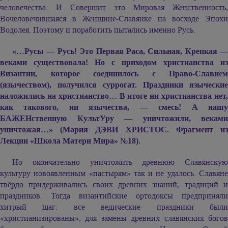
человечества. И Совершит это Мировая Женственность,
Вочеловечившаяся в Женщине-Славянке на восходе Эпохи
Водолея. Поэтому и поработить пытались именно Русь.
«…Русы — Русь! Это Первая Раса, Сильная, Крепкая —
веками существовала! Но с приходом христианства из
Византии, которое соединилось с Право-Славием
(язычеством), получился суррогат. Праздники языческие
наложились на христианство… В итоге ни христианства нет,
как такового, ни язычества, — смесь! А нашу
БАЖЕНственную КультУру — уничтожили, веками
уничтожая…» (Мария ДЭВИ ХРИСТОС. Фрагмент из
Лекции «Школа Матери Мира»
№
18).
Но окончательно уничтожить древнюю Славянскую
культуру новоявленным «пастырям» так и не удалось. Славяне
твёрдо придерживались своих древних знаний, традиций и
праздников. Тогда византийские ортодоксы предприняли
хитрый шаг: все ведические праздники были
«христианизированы», для замены древних славянских богов