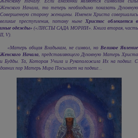
Женскому Началу. Если амазонки являются символом силы
Женского Начала, то теперь необходимо показать Духовную
Совершенную сторону женщины. Именем Христа совершались
великие преступления, потому ныне
Христос облекается в
иные одежды»
(«ЛИСТЫ САДА МОРИИ». Книга вторая, част
ІІ, V).
«Матерь общая Владыкам, не символ, но
Великое Явлени
Женского Начала
, представляющего Духовную Матерь Христ
и Будды. Та, Которая Учила и Рукоположила Их на подвиг. С
давних пор Матерь Мира Посылает на подвиг...