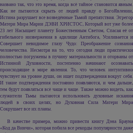
названо так, что это время, когда всё тайное становится явным.
Как не пытаются скрыть от людей правду о БогоЯвлении,
Истина разрушает все возведённые Тьмой препятствия. Эгрегор
Матери Мира Марии ДЭВИ ХРИСТОС, Который вот уже более
23 лет Насыщает планету Божественным Светом, Спасая её от
гибельного низвержения в адилище Антибога, Усиливается и
Совершает невидимое глазу Чудо: Преображение сознания
человечества. Несмотря на то, что сегодня люди практически
полностью погружены в пучину материальности и оторваны от
Истинной Духовности, постепенно начинают осознавать
происходящие в мире явления. То, что человек интуитивно
чувствует на уровне души, он ищет подтверждения вокруг себя.
И такие подтверждения постоянно появляются, и чем дальше,
тем будут появляться всё чаще и чаще. Также можно видеть, как
служители Тьмы пытаются использовать духовные искания
людей в своих целях, но Духовная Сила Матери Мира
Сокрушает все их планы.
В качестве примера, можно привести книгу Дэна Брауна
«Код да Винчи», которая побила все рекорды популярности даже