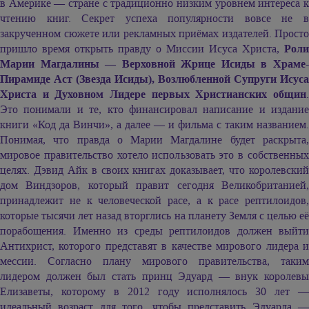
в Америке — стране с традиционно низким уровнем интереса к
чтению книг. Секрет успеха популярности вовсе не в
закрученном сюжете или рекламных приёмах издателей. Просто
пришло время открыть правду о Миссии Исуса Христа,
Роли
Марии Магдалины — Верховной Жрице Исиды в Храме-
Пирамиде Аст (Звезда Исиды), Возлюбленной Супруги Исуса
Христа и Духовном Лидере первых Христианских общин
.
Это понимали и те, кто финансировал написание и издание
книги «Код да Винчи», а далее — и фильма с таким названием.
Понимая, что правда о Марии Магдалине будет раскрыта,
мировое правительство хотело использовать это в собственных
целях. Дэвид Айк в своих книгах доказывает, что королевский
дом Виндзоров, который правит сегодня Великобританией,
принадлежит не к человеческой расе, а к расе рептилоидов,
которые тысячи лет назад вторглись на планету Земля с целью её
порабощения. Именно из среды рептилоидов должен выйти
Антихрист, которого представят в качестве мирового лидера и
мессии. Согласно плану мирового правительства, таким
лидером должен был стать принц Эдуард — внук королевы
Елизаветы, которому в 2012 году исполнялось 30 лет —
идеальный возраст для того, чтобы представить Эдуарда —