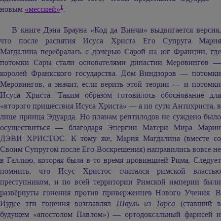
1
новым
«мессией»
.
В книге Дэна Брауна «Код да Винчи» выдвигается версия,
что после распятия Исуса Христа Его Супруга Мария
Магдалина перебралась с дочерью Сарой на юг Франции, где
потомки Сары стали основателями династии Меровингов —
королей Франкского государства. Дом Виндзоров — потомки
Меровингов, а значит, если верить этой теории — и потомки
Исуса Христа. Таким образом готовилось обоснование для
«второго пришествия Исуса Христа» — а по сути Антихриста, в
лице принца Эдуарда. Но планам рептилодов не суждено было
осуществиться — благодаря Энергии Матери Мира Марии
ДЭВИ ХРИСТОС. К тому же, Мария Магдалина (вместе со
Своим Супругом после Его Воскрешения) направились вовсе не
в Галлию, которая была в то время провинцией Рима. Следует
помнить, что Исус Христос считался римской властью
преступником, и по всей территории Римской империи были
развёрнуты гонения против приверженцев Нового Учения. В
Иудее эти гонения возглавлял
Шауль из Тарса
(ставший в
будущем «апостолом Павлом») — ортодоксальный фарисей и