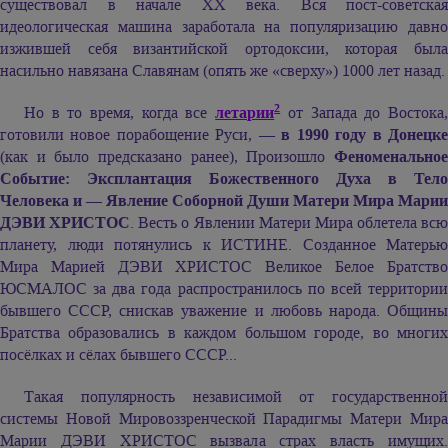
существовал в начале ХХ века. Вся пост-советская
идеологическая машина заработала на популяризацию давно
изжившей себя византийской ортодоксии, которая была
насильно навязана Славянам (опять же «сверху») 1000 лет назад.
2
Но в то время, когда все
летарии
от Запада до Востока
готовили новое порабощение Руси, —
в 1990 году в Донецк
(как и было предсказано ранее), Произошло
Феноменальное
Событие: Эксплантация Божественного Духа в Тело
Человека и — Явление Соборной Души Матери Мира Марии
ДЭВИ ХРИСТОС
. Весть о Явлении Матери Мира облетела всю
планету, люди потянулись к ИСТИНЕ. Созданное Матерью
Мира Марией ДЭВИ ХРИСТОС Великое Белое Братство
ЮСМАЛОС за два года распространилось по всей территории
бывшего СССР, снискав уважение и любовь народа. Общины
Братства образовались в каждом большом городе, во многих
посёлках и сёлах бывшего СССР...
Такая популярность независимой от государственной
системы Новой Мировоззренческой Парадигмы Матери Мира
Марии ДЭВИ ХРИСТОС вызвала страх власть имущих.