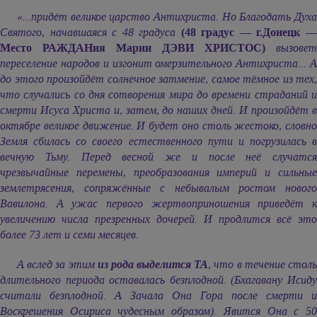
«...придёт великое царство Антихриста. Но Благодать Духа
Святого, начавшаяся с 48 градуса
(48 градус — г.Донецк 
Место РАЖДАНия
Марии ДЭВИ ХРИСТОС)
вызовет
переселение народов и изгонит омерзительного Антихриста... А
до этого произойдёт солнечное затмение, самое тёмное из тех,
что случались со дня сотворения мира до времени страданий и
смерти Исуса Христа и, затем, до наших дней. И произойдёт в
октябре великое движение. И будет оно столь жестоко, словно
Земля сбилась со своего естественного пути и погрузилась в
вечную Тьму. Перед весной же и после неё случатся
чрезвычайные перемены, преобразования империй и сильные
землетрясения, сопряжённые с небывалым ростом нового
Вавилона. А ужас первого жертвоприношения приведёт к
увеличению числа презренных дочерей. И продлится всё это
более 73 лет и семи месяцев.
А вслед за этим
из рода выделится ТА
, что в течение стол
длительного периода оставалась безплодной. (Бхагавану Исиду
считали безплодной. А Зачала Она Гора после смерти и
Воскрешения Осириса чудесным образом). Явится Она с 50