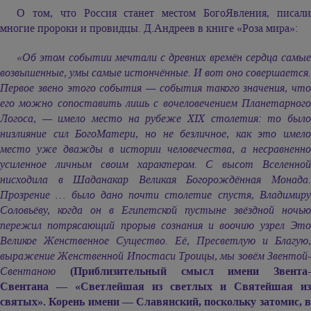
О том, что Россия станет местом БогоЯвления, писали
многие пророки и провидцы. Д.Андреев в книге «Роза мира»:
«Об этом событии мечтали с древних времён сердца самые
возвышенные, умы самые истончённые. И вот оно совершается.
Первое звено этого события — события такого значения, что
его можно сопоставить лишь с вочеловечением Планетарного
Логоса, — имело место на рубеже XIX столетия: то было
низлияние сил БогоМатери, но не безличное, как это имело
место уже дважды в истории человечества, а несравненно
усиленное личным своим характером. С высот Вселенной
нисходила в Шаданакар Великая Богорождённая Монада.
Прозрение … было дано почти столетие спустя, Владимиру
Соловьёву, когда он в Египетской пустыне звёздной ночью
пережил потрясающий прорыв сознания и воочию узрел Это
Великое Женственное Существо. Её, Пресветлую и Благую,
выражение Женственной Ипостаси Троицы, мы зовём Звентой-
Свентаною
(Приблизительный смысл имени Звента-
Свентана — «Светлейшая из светлых и Святейшая из
святых». Корень имени — Славянский, поскольку затомис, в