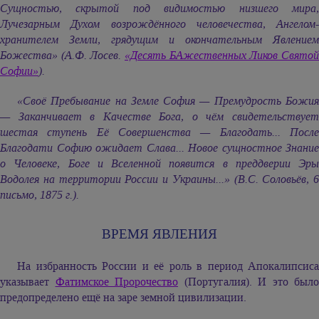
Сущностью, скрытой под видимостью низшего мира,
Лучезарным Духом возрождённого человечества, Ангелом-
хранителем Земли, грядущим и окончательным Явлением
Божества» (А.Ф. Лосев.
«Десять БАжественных Ликов Святой
Софии»
).
«Своё Пребывание на Земле София — Премудрость Божия
— Заканчивает в Качестве Бога, о чём свидетельствует
шестая ступень Её Совершенства — Благодать... После
Благодати Софию ожидает Слава... Новое сущностное Знание
о Человеке, Боге и Вселенной появится в преддверии Эры
Водолея на территории России и Украины...» (В.С. Соловьёв, 6
письмо, 1875 г.).
ВРЕМЯ ЯВЛЕНИЯ
На избранность России и её роль в период Апокалипсиса
указывает
Фатимское Пророчество
(Португалия). И это было
предопределено ещё на заре земной цивилизации.