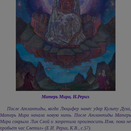
Матерь Мира, Н.Рерих
После Атлантиды, когда Люцифер нанёс удар Культу Духа,
Матерь Мира начала новую нить. После Атлантиды Матерь
Мира сокрыла Лик Свой и запретила произносить Имя, пока не
пробьёт час Светил» (Е.И. Рерих, К.В., с.57).