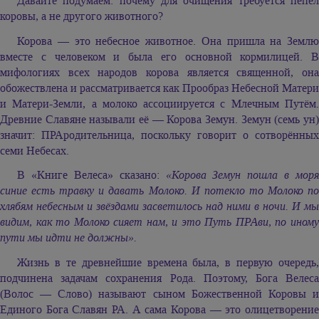
Давайте подумаем: почему для очищения требуется пепел
коровы, а не другого животного?
Корова — это небесное животное. Она пришла на Землю
вместе с человеком и была его основной кормилицей. В
мифологиях всех народов корова является священной, она
обожествлена и рассматривается как Прообраз Небесной Матери
и Матери-Земли, а молоко ассоциируется с Млечным Путём.
Древние Славяне называли её — Корова Земун. Земун (семь ун)
значит: ПРАродительница, поскольку говорит о сотворённых
семи Небесах.
В «Книге Велеса» сказано:
«Корова Земун пошла в моря
синие есть травку и давать Молоко. И потекло то Молоко по
хлябям небесным и звёздами засветилось над ними в ночи. И мы
видим, как то Молоко сияет нам, и это Путь ПРАви, по иному
пути мы идти не должны».
Жизнь в те древнейшие времена была, в первую очередь,
подчинена задачам сохранения Рода. Поэтому, Бога Велеса
(Волос — Слово) называют сыном Божественной Коровы и
Единого Бога Славян РА. А сама Корова — это олицетворение