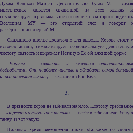
Духом Великой Матери. Действительно, буква М — самая
мистическая, является священной на всех языках и
символизирует первоначальное состояние, из которого родилась
Вселенная.
МУ
— это открытый слог и говорит о
развёртывании энергий
М
.
Сказанного вполне достаточно для вывода: Корова стоит у
истоков жизни, символизирует первоначальную девственную
чистоту, святость и выражает Истину в Её обнажённой форме.
«Коровы — священны и являются олицетворением
добродетели. Они наиболее чистые и обладают самой большой
очистительной силой»,
— сказано в «Риг-Веде».
3.
В древности коров не забивали на мясо. Поэтому, требование
—
«зарезать и сжечь полностью»
— несёт в себе определённую
тайну. И вот какую.
Подошло время завершения эпохи «Коровы» со своими