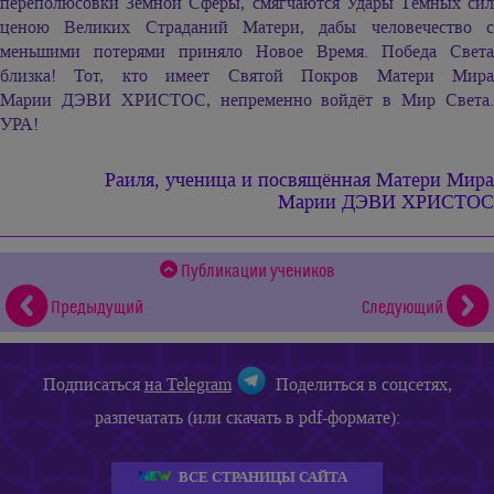
переполюсовки Земной Сферы, смягчаются Удары Тёмных сил
ценою Великих Страданий Матери, дабы человечество с
меньшими потерями приняло Новое Время. Победа Света
близка! Тот, кто имеет Святой Покров Матери Мира
Марии ДЭВИ ХРИСТОС,
непременно войдёт в Мир Света
УРА!
Раиля, ученица и посвящённая
Матери Мира
Марии ДЭВИ ХРИСТОС
Публикации учеников
Предыдущий
Следующий
Подписаться
на Telegram
Поделиться в соцсетях,
разпечатать (или скачать в pdf-формате):
ВСЕ СТРАНИЦЫ САЙТА