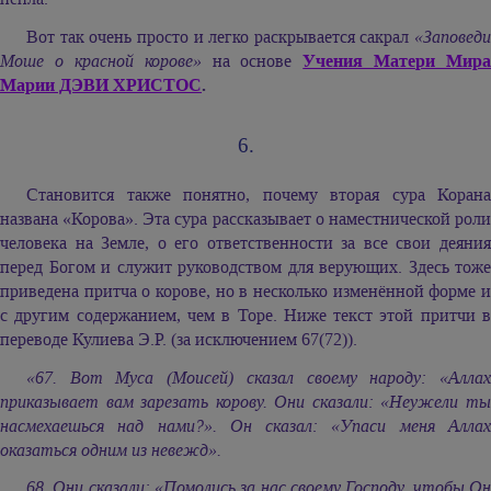
Вот так очень просто и легко раскрывается сакрал
«Заповеди
Моше о красной корове»
на основе
Учения Матери Мира
Марии ДЭВИ ХРИСТОС
.
6.
Становится также понятно, почему вторая сура Корана
названа «Корова». Эта сура рассказывает о наместнической роли
человека на Земле, о его ответственности за все свои деяния
перед Богом и служит руководством для верующих. Здесь тоже
приведена притча о корове, но в несколько изменённой форме и
с другим содержанием, чем в Торе. Ниже текст этой притчи в
переводе Кулиева Э.Р. (за исключением 67(72)).
«67. Вот Муса (Моисей) сказал своему народу: «Аллах
приказывает вам зарезать корову. Они сказали: «Неужели ты
насмехаешься над нами?». Он сказал: «Упаси меня Аллах
оказаться одним из невежд».
68. Они сказали: «Помолись за нас своему Господу, чтобы Он