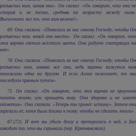
разъяснил нам, какая она». Он сказал: «Он говорит, что она не
старая и не тёлка, средняя по возрасту между ними.
Выполните же то, что вам велено!».
69. Они сказали: «Помолись за нас своему Господу, чтобы Он
разъяснил нам, какой она масти». Он сказал: «Он говорит, что
эта корова светло-жёлтого цвета. Она радует смотрящих на
неё».
70. Они сказали: «Помолись за нас своему Господу, чтобы Он
разъяснил нам, какова же она, ведь коровы кажутся нам
похожими одна на другую. И если Аллах пожелает, то мы
последуем прямым путём».
71. Он сказал: «Он говорит, что эта корова не приучена
пахать землю, или орошать ниву. Она здорова и не имеет
отметин». Они сказали: «Теперь ты принёс истину». Затем они
зарезали её, хотя были близки к тому, чтобы не сделать этого».
67.(72). И вот вы убили душу и препирались о ней, а Бог
изводит то, что вы скрывали (пер. Крючковского).