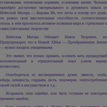
установками, этическими нормами, условиями жизни. Человек
приобрёл достаточно материального и духовного опыта от
Небесной Матери — Коровы РА, что легло в основу его души,
он развил свои мыслительные способности, соответственно
эпохи, в нём проснулось желание познания мира и стремление к
самостоятельному творчеству.
Небесная Матерь Обещает Новое Творение, но
Предупреждает, что в Новый ХРАм — Преображённую Землю
— нужно входить очищенными.
Это значит, что нужно принять, осознать весь предыдущий
положительный и отрицательный опыт (сжечь корову
полностью);
Освободиться от несовершенных духов: зависть, злоба,
обида, ненависть, гордыня, лесть, лицемерие, злоупотребление
своей силой и могуществом и т.д.;
Исправить свои ошибки, или быть готовым не повторять
прежних ошибок;
Быть готовым войти в Новую Жизнь, поднявшись на