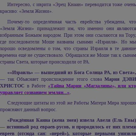
Интересно, с иврита «Эрец Кнаан» переводится тоже очень
красиво: «Земля Жизни».
Почему-то определённая часть еврейства убеждена, что
«Земля Жизни» принадлежит им, что именно они являются
избранным Божьим народом. При этом они ссылаются на Тору,
где последователи Моше названы сынами «Израиля». Но мы
хорошо осведомлены о том, что страны Израиля в те давние
времена ещё не существовало. Обращался же Моше так к сынам
страны Света, которые происходили от РА.
««Израиль»
—
вышедший из Бога Солнца РА, из Света»,
— так Объясняет происхождение этого слова
Мария ДЭВ
ХРИСТОС
в Работе
«Тайна Марии «Магдалины», или кт
управляет сознанием землян...»
.
Следующие цитаты из этой же Работы Матери Мира хорошо
проясняют данный вопрос.
«Рождённая Каина (жена змея) извела Авеля (Ель Евы)
— истинный род евраев-русов, и прородилось от них племя
евреев (отсюда сан: «иерей»), которые первыми унизили