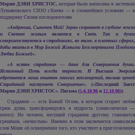
Марии ДЭВИ ХРИСТОС,
которые были написаны в застенка
Лукьяновского СИЗО г.Киева — в сложнейших условиях — в
поддержку Своим последователям.
«Андрюша, Сыночек Мой! Зерно созревает в глубине земли
и Светом живым является в Свет. Так и души
совершенствуются в страданиях, во тьме, в плотных сферах,
дабы явиться в Мир Божий Живыми Безсмертными Плодами
Любви Божьей».
«А всякое страдание — дано для Совершения души.
Истинный Путь всегда тернист. И Высшая Энергия
обретается лишь опытом многих воплощений, только ценой
Страданий наступает Совершение».
(«Последний Завет
Марии ДЭВИ ХРИСТОС»
. Письма (
5-6.10.96
и
12.10.96
)).
Cтрадание — есть Божий Огонь, в котором сгорает любая
грязь души, трансформируясь в мудрость (символически —
пепел). Но человек, несущий страдания другому, становится
грешным, «нечистым». Именно в этом заключается символизм
слов Моше об осквернении того, кто участвует в приготовлении
пепла.