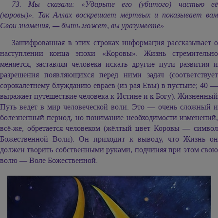
73. Мы сказали: «Ударьте его (убитого) частью её
(коровы)». Так Аллах воскрешает мёртвых и показывает вам
Свои знамения, — быть может, вы уразумеете».
Зашифрованная в этих строках информация рассказывает о
наступлении конца эпохи «Коровы». Жизнь стремительно
меняется, заставляя человека искать другие пути развития и
разрешения появляющихся перед ними задач (соответствует
сорокалетнему блужданию евраев (из рая Евы) в пустыне; 40 —
выражает путешествие человека к Истине и к Богу). Жизненный
Путь ведёт в мир человеческой воли. Это — очень сложный и
болезненный период, но понимание необходимости изменений,
всё-же, обретается человеком (жёлтый цвет Коровы — символ
Божественной Воли). Он приходит к выводу, что Жизнь он
должен творить собственными руками, подчиняя при этом свою
волю — Воле Божественной.