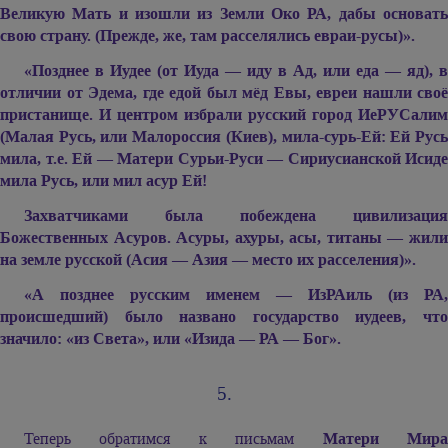
Великую Мать и изошли из Земли Око РА, дабы основать
свою страну. (Прежде, же, там расселялись евраи-русы)».
«Позднее в Иудее (от Иуда — иду в Ад, или еда — яд), в
отличии от Эдема, где едой был мёд Евы, евреи нашли своё
пристанище. И центром избрали русский город ИеРУСалим
(Малая Русь, или Малороссия (Киев), мила-сурь-Ей: Ей Русь
мила, т.е. Ей — Матери Сурьи-Руси — Сириусианской Исиде
мила Русь, или мил асур Ей!
Захватчиками была побеждена цивилизация
Божественных Асуров. Асуры, ахуры, асы, титаны — жили
на земле русской (Асия — Азия — место их расселения)».
«А позднее русским именем
—
ИзРАиль (из РА,
происшедший) было названо государство иудеев, что
значило: «из Света», или «Изида
—
РА
—
Бог».
5.
Теперь обратимся к письмам
Матери Мир