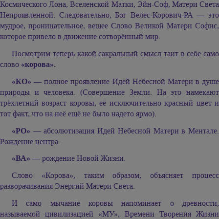
Космического Лона, Вселенской Матки, Эйн-Соф, Матери Света
Непроявленной. Следовательно, Бог Велес-Корович-РА — это
мудрое, проницательное, вещее Слово Великой Матери Софис,
которое привело в движение сотворённый мир.
Посмотрим теперь какой сакральный смысл таит в себе само
слово
«корова».
«КО»
— полное проявление Идей Небесной Матери в душе
природы и человека. (Совершение Земли. На это намекают
трёхлетний возраст коровы, её исключительно красный цвет и
тот факт, что на неё ещё не было надето ярмо).
«РО»
— абсолютизация Идей Небесной Матери в Ментале.
Рождение центра.
«ВА»
— рождение Новой Жизни.
Слово «Корова», таким образом, объясняет процесс
разворачивания Энергий Матери Света.
И само мычание коровы напоминает о древности,
называемой цивилизацией «МУ», Времени Творения Жизни