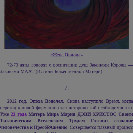
«Жена Ориона»
72-73 аяты говорят о воспитании душ Законами Коровы —
Законами МААТ (Истины Божественной Матери).
7.
2012 год. Эпоха Водолея.
Снова наступило Время, когд
переход к новой формации стал исторической необходимостью.
Уже
22 года
Матерь Мира
Мария ДЭВИ ХРИСТОС
Своим
Титаническим Вселенским Трудом Готовит сознание
человечества к ПреобРАжению
. Совершается плавный процесс