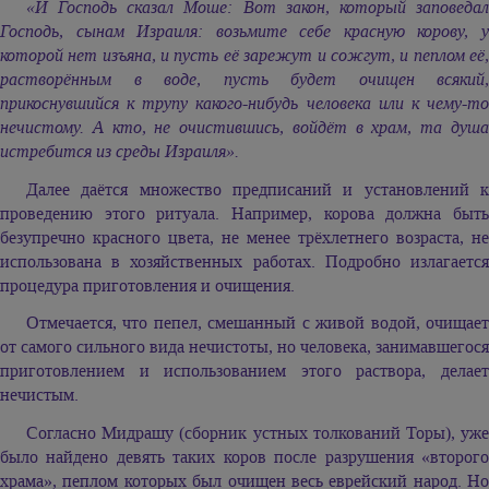
«И Господь сказал Моше: Вот закон, который заповедал
Господь, сынам Израиля: возьмите себе красную корову, у
которой нет изъяна, и пусть её зарежут и сожгут, и пеплом её,
растворённым в воде, пусть будет очищен всякий,
прикоснувшийся к трупу какого-нибудь человека или к чему-то
нечистому. А кто, не очистившись, войдёт в храм, та душа
истребится из среды Израиля».
Далее даётся множество предписаний и установлений к
проведению этого ритуала. Например, корова должна быть
безупречно красного цвета, не менее трёхлетнего возраста, не
использована в хозяйственных работах. Подробно излагается
процедура приготовления и очищения.
Отмечается, что пепел, смешанный с живой водой, очищает
от самого сильного вида нечистоты, но человека, занимавшегося
приготовлением и использованием этого раствора, делает
нечистым.
Согласно Мидрашу (сборник устных толкований Торы), уже
было найдено девять таких коров после разрушения «второго
храма», пеплом которых был очищен весь еврейский народ. Но