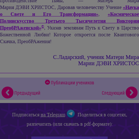
противодействие Тьмы, — Матерь Мира
Мария ДЭВИ ХРИСТОС,
Даровав человечеству Учение
«Наука
о Свете и Его Трансформации»
,
«Космическо
Полиискусство Третьего Тысячелетия Виктории
©
ПреобРАженской»
, Указав землянам Путь к Свету в Царство
Божественной Любви! Которое откроется после Квантового
Скачка, ПреобРАжения!
С.Ладарский, ученик
Матери Мира
Марии ДЭВИ ХРИСТОС
Публикации учеников
Предыдущий
Следующий
Подписаться
на Telegram
Поделиться в соцсетях,
разпечатать (или скачать в pdf-формате):