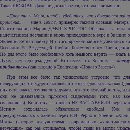
Такая ЛЮБОВЬ! Даже не догадывается, что такое возможно.
«Просите у Меня, чтобы убедиться, как сбываются ваши
прошения»,
— ещё в 1992 г. примерно такими словами Матерь-
Спасительница
Мария ДЭВИ ХРИСТОС
Обращалась тогда в
напечатанном послании к вновь приходящим к вере и Знанию о
Явлении Её на планету. И с того времени многие убедились во
Всесилии Её Вездесущей Любви, Божественного Провидения.
Но для этого было необходимо хоть немного верить — знать в
Духе, всем сердцем, душой. Кто имеет это Знание, —
«тому
прибавится»
(как сказано в Евангелии «Нового Завета»).
При этом всё было так удивительно устроено, что для
неверующих эти чудеса выглядели не как «доказательства» (для
них оставалась возможность думать, что это «случайность», или
они не оказывались прямыми свидетелями того, как всё
свершилось). Воистину — никого НЕ ЗАСТАВЛЯЛИ верить в
Истину, сохранялась обязательно свобода! Как и
предупреждалось в данном через Е.И. Рерих в Учении «Агни-
Йога» (которое лжеучителями современных «христианских
верующих» как раз отрицается, чтобы люди не могли узнать