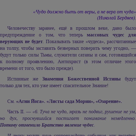
«Чудо должно быть от веры, а не вера от чуда»
(Николай Бердяев).
Человечеству заранее, ещё в прошлом веке, дано было
предупреждение о том, что теперь
массовых чудес дл
верующих не будет
. Показывать такие «чудеса», рассчитанные
на толпу, чтобы заставить безверных поверить чему угодно, —
будут только силы Тьмы, служители сатаны и сам, готовящийся
к полному проявлению, Антихрист (в этом отличие этого
времени от того, что было прежде).
Истинные же
Знамения Божественной Истины
буду
только для тех, кто уже имеет спасительное Знание!
См.
«Агни Йога». «Листы сада Мории», «Озарение».
Часть II. —
«6. Туча не чудо, мразь не подвиг, рушение не ум,
но дух, проснувшийся постигает понимание немедленно.
Потому отменило Братство явление чудес
.
И знаки могут лишь сопровождать событие, как знамёна.