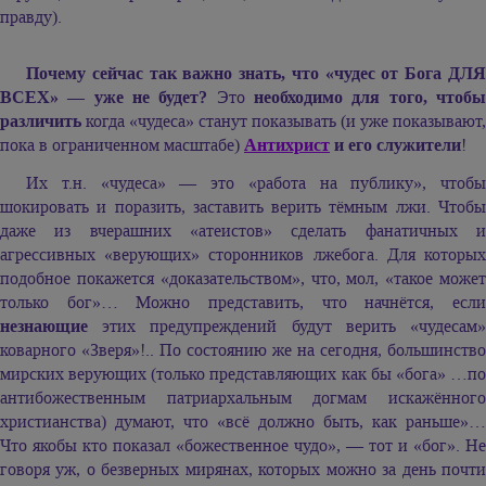
правду).
Почему сейчас так важно знать, что «чудес от Бога ДЛЯ
ВСЕХ» — уже не будет?
Это
необходимо для того, чтоб
различить
когда «чудеса» станут показывать (и уже показывают,
пока в ограниченном масштабе)
Антихрист
и его служители
!
Их т.н. «чудеса» — это «работа на публику», чтобы
шокировать и поразить, заставить верить тёмным лжи. Чтобы
даже из вчерашних «атеистов» сделать фанатичных и
агрессивных «верующих» сторонников лжебога. Для которых
подобное покажется «доказательством», что, мол, «такое может
только бог»… Можно представить, что начнётся, если
незнающие
этих предупреждений будут верить «чудесам»
коварного «Зверя»!.. По состоянию же на сегодня, большинство
мирских верующих (только представляющих как бы «бога» …по
антибожественным патриархальным догмам искажённого
христианства) думают, что «всё должно быть, как раньше»…
Что якобы кто показал «божественное чудо», — тот и «бог». Не
говоря уж, о безверных мирянах, которых можно за день почти