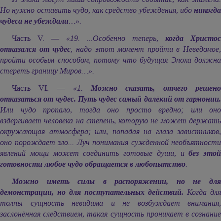
Но нужно оставить чудо, как средство убеждения, ибо
никогда
чудеса не убеждали
…».
Часть V. —
«19. ...Особенно теперь,
когда Христос
отказался от чудес
, надо этот момент пройти в Неведомое,
пройти особым способом, потому что будущая Эпоха должна
стереть границу Миров…».
Часть VI. —
«1.
Можно сказать, отчего решен
отказаться от чудес. Путь чудес самый далёкий от гармонии.
Или чудо пропало, тогда оно просто вредно; или оно
вздергивает человека на степень, которую не может держать
окружающая атмосфера; или, попадая на глаза завистников,
оно порождает зло... Луч понимания сужденной необъятности
явлений мощи может соединить готовые души, и
без этой
готовности любое чудо обращается в любопытство
.
Можно иметь силы в распоряжении, но не для
демонстрации, но для поступательных действий.
Когда для
толпы сущность невидима и не возбуждает внимания,
заслонённая следствием, такая сущность проникает в сознание