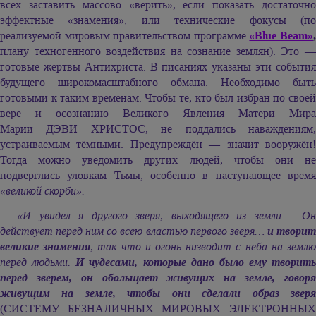
всех заставить массово «верить», если показать достаточно
эффектные «знамения», или технические фокусы (по
реализуемой мировым правительством программе
«Blue Beam»
плану техногенного воздействия на сознание землян). Это —
готовые жертвы Антихриста. В писаниях указаны эти события
будущего широкомасштабного обмана. Необходимо быть
готовыми к таким временам. Чтобы те, кто был избран по своей
вере и осознанию Великого Явления Матери Мира
Марии ДЭВИ ХРИСТОС,
не поддались наваждениям
устраиваемым тёмными. Предупреждён — значит вооружён!
Тогда можно уведомить других людей, чтобы они не
подверглись уловкам Тьмы, особенно в наступающее время
«великой скорби».
«И увидел я другого зверя, выходящего из земли…. Он
действует перед ним со всею властью первого зверя…
и твори
великие знамения
, так что и огонь низводит с неба на земл
перед людьми.
И чудесами, которые дано было ему творить
перед зверем, он обольщает живущих на земле, говоря
живущим на земле, чтобы они сделали образ зверя
(СИСТЕМУ БЕЗНАЛИЧНЫХ МИРОВЫХ ЭЛЕКТРОННЫХ