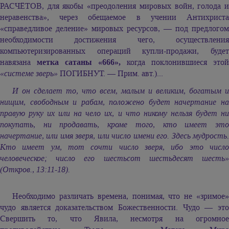
РАСЧЁТОВ, для якобы «преодоления мировых войн, голода и
неравенства», через обещаемое в учении Антихриста
«справедливое деление» мировых ресурсов, — под предлогом
необходимости достижения чего, осуществления
компьютеризированных операций купли-продажи, будет
навязана
метка сатаны «666»,
когда поклонившиеся этой
«системе зверь»
ПОГИБНУТ. — Прим. авт.)...
И он сделает то, что всем, малым и великим, богатым и
нищим, свободным и рабам, положено будет начертание на
правую руку их или на чело их, и что никому нельзя будет ни
покупать, ни продавать, кроме того, кто имеет это
начертание, или имя зверя, или число имени его. Здесь мудрость.
Кто имеет ум, тот сочти число зверя, ибо это число
человеческое; число его шестьсот шестьдесят шесть»
(Откров., 13:11-18).
Необходимо различать времена, понимая, что не «зримое»
чудо является доказательством Божественности. Чудо — это
Свершить то, что Явила, несмотря на огромное