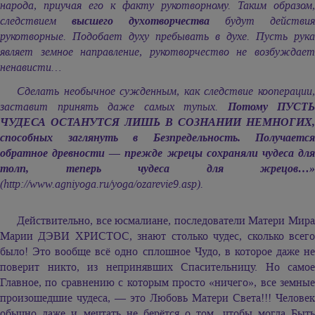
народа, приучая его к факту рукотворному. Таким образом,
следствием
высшего духотворчества
будут действия
рукотворные. Подобает духу пребывать в духе. Пусть рука
являет земное направление, рукотворчество не возбуждает
ненависти…
Сделать необычное сужденным, как следствие кооперации,
заставит принять даже самых тупых.
Потому ПУСТЬ
ЧУДЕСА ОСТАНУТСЯ ЛИШЬ В СОЗНАНИИ НЕМНОГИХ,
способных заглянуть в Безпредельность. Получается
обратное древности — прежде жрецы сохраняли чудеса для
толп, теперь чудеса для жрецов…»
(http://www.agniyoga.ru/yoga/ozarevie9.asp).
Действительно, все юсмалиане, последователи Матери Мира
Марии ДЭВИ ХРИСТОС,
знают столько чудес, сколько всег
было! Это вообще всё одно сплошное Чудо, в которое даже не
поверит никто, из непринявших Спасительницу. Но самое
Главное, по сравнению с которым просто «ничего», все земные
произошедшие чудеса, — это Любовь Матери Света!!! Человек
обычно даже и мечтать не берётся о том, чтобы могла Быть