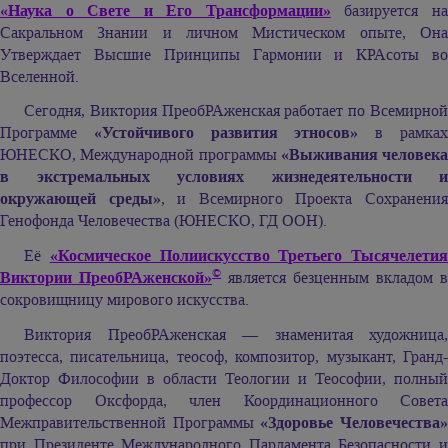
«Наука о Свете и Его Трансформации»
базируется н
Сакральном Знании и личном Мистическом опыте, Она
Утверждает Высшие Принципы Гармонии и КРАсоты во
Вселенной.
Сегодня, Виктория ПреобРАженская работает по Всемирной
Программе
«Устойчивого развития этносов»
в рамка
ЮНЕСКО, Международной программы
«Выживания человека
в экстремальных условиях жизнедеятельности и
окружающей среды»
, и Всемирного Проекта Сохранени
Генофонда Человечества (ЮНЕСКО, ГД ООН).
Её
«Космическое Полиискусство Третьего Тысячелетия
©
Виктории ПреобРАженской»
является безценным вкладом в
сокровищницу мирового искусства.
Виктория ПреобРАженская — знаменитая художница,
поэтесса, писательница, теософ, композитор, музыкант, Гранд-
Доктор Философии в области Теологии и Теософии, полный
профессор Оксфорда, член Координационного Совета
Межправительственной Программы
«Здоровье Человечества
при Президенте Международного Парламента Безопасности и