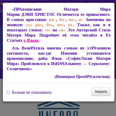
«ПРАвописание Матери Мира
Марии ДЭВИ ХРИСТОС
Отличается от привычного.
В словах приставки:
рас-
,
бес-
,
вос-
,
ис-
Заменены на
звонкую
«з»
:
раз-
,
без-
,
воз-
,
из-
. Также, как и в
некоторых словах:
«о»
на
«а»
. Это Авторский Стиль
Матери Мира. Подробнее об этом читайте в Её
Статьях
о Языке
.
Азъ ВозвРАтила многим словам их утРАченную
светимость, кое-где Изменив устоявшееся
правописание, дабы Язык «СофиоЛогии Матери
Мира» Приблизился к ИзНАЧАльному — Сурьскому-
Солнечному»
Главная
Архив
Изтарические материалы
ЮНЕСКО
(Виктория ПреобРАженская).
ЮНЕСКО
Закрыть
Больше не показывать