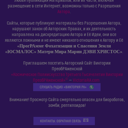
любая публикация материалов, или их части, включая
размещение в сети Интернет, возможны только с Разрешения
Автора
.
Сайты, которые публикуют материалы без Разрешения Автора,
нарушают закон об Авторских Правах, и их деятельность
направлена на дискредитацию Автора и Её Идеи, они все
являются ложными и не имеют никакого отношения к Автору и Её
«ПрогРАмме Фохатизации и Спасения Земли
«ЮСМАЛОС» Матери Мира Марии ДЭВИ ХРИСТОС»
.
Приглашаем посетить Авторский Сайт Виктории
ПреобРАженской
«Космическое Полиискусство Третьего Тысячелетия Виктории
©
ПреобРАженской»
—
VictoriaRA.com
СЛУШАТЬ РАДИО «ВИКТОРИЯ РА»
Внимание! Просмотр Сайта смертельно опасен для биороботов,
зомби, рептилоидов!
КОНТАКТЫ. ОБРАТНАЯ СВЯЗЬ