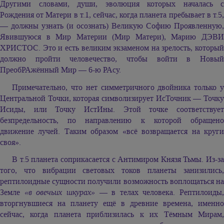
Другими словами, души, эволюция которых началась с
Рождения от Матери в т.1, сейчас, когда планета пребывает в т.5,
— должны узнать (и осознать) Великую Софию Проявленную,
Явившуюся в Мир Материи (Мир Матери), Марию ДЭВИ
ХРИСТОС. Это и есть великим экзаменом на зрелость, который
должно пройти человечество, чтобы войти в Новый
ПреобРАжённый Мир — 6-ю РАсу.
Примечательно, что нет симметричного двойника только у
Центральной Точки, которая символизирует ИсТочник — Точку
Исиды, или Точку ИстИны. Этой точке соответствует
безпредельность, по направлению к которой обращено
движение лучей. Таким образом «всё возвращается на круги
своя».
В т.5 планета соприкасается с Антимиром Князя Тьмы. Из-за
того, что вибрации световых токов планеты занизились,
рептилоидные сущности получили возможность воплощаться на
Земле
«в овечьих шкурах»
— в телах человека. Рептилоиды,
вторгнувшиеся на планету ещё в древние времена, именно
сейчас, когда планета приблизилась к их Тёмным Мирам,