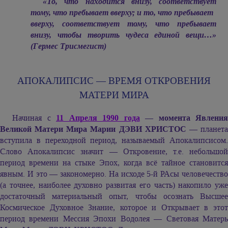
«То, что находится внизу, соответствует
тому, что пребывает вверху; и то, что пребывает
вверху, соответствует тому, что пребывает
внизу, чтобы творить чудеса единой вещи…»
(Гермес Трисмегист)
АПОКАЛИПСИС — ВРЕМЯ ОТКРОВЕНИЯ
МАТЕРИ МИРА
Начиная с
11 Апреля 1990 года
— момента Явления
Великой Матери Мира Марии ДЭВИ ХРИСТОС
— планет
вступила в переходной период, называемый Апокалипсисом.
Слово Апокалипсис значит — Откровение, т.е. небольшой
период времени на стыке Эпох, когда всё тайное становится
явным. И это — закономерно. На исходе 5-й РАсы человечество
(а точнее, наиболее духовно развитая его часть) накопило уже
достаточный материальный опыт, чтобы осознать Высшее
Космическое Духовное Знание, которое и Открывает в этот
период времени Мессия Эпохи Водолея — Световая Матерь