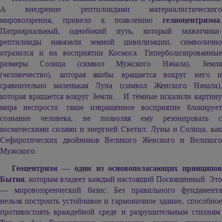
А внедрение рептилоидами материалистического
мировоззрения, привело к появлению
гелиоцентризма
.
Патриархальный, однобокий путь, который захватчики-
рептилоиды навязали земной цивилизации, символично
отразился и на восприятии Космоса. Гиперболизированные
размеры Солнца (символ Мужского Начала), Земля
(человечество), которая якобы вращается вокруг него и
сравнительно маленькая Луна (символ Женского Начала),
которая вращается вокруг Земли… И тёмные исказили картину
мира неспроста: такое извращённое восприятие блокирует
сознание человека, не позволяя ему резонировать с
космическими силами и энергией Светил: Луны и Солнца, как
Сефиротических двойников Великого Женского и Великого
Мужского.
Геоцентризм — один из основополагающих принципов
Бытия
, которым владеет каждый настоящий Посвящённый. Это
— мировоззренческий базис. Без правильного фундамента
нельзя построить устойчивое и гармоничное здание, способное
противостоять враждебной среде и разрушительным стихиям.