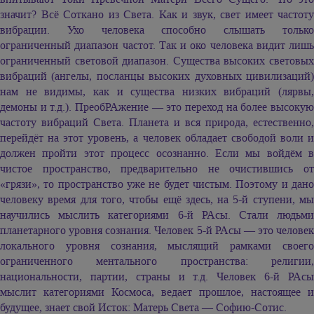
значит? Всё Соткано из Света. Как и звук, свет имеет частоту
вибрации. Ухо человека способно слышать только
ограниченный диапазон частот. Так и око человека видит лишь
ограниченный световой диапазон. Существа высоких световых
вибраций (ангелы, посланцы высоких духовных цивилизаций)
нам не видимы, как и существа низких вибраций (лярвы,
демоны и т.д.). ПреобРАжение — это переход на более высокую
частоту вибраций Света. Планета и вся природа, естественно,
перейдёт на этот уровень, а человек обладает свободой воли и
должен пройти этот процесс осознанно. Если мы войдём в
чистое пространство, предварительно не очистившись от
«грязи», то пространство уже не будет чистым. Поэтому и дано
человеку время для того, чтобы ещё здесь, на 5-й ступени, мы
научились мыслить категориями 6-й РАсы. Стали людьми
планетарного уровня сознания. Человек 5-й РАсы — это человек
локального уровня сознания, мыслящий рамками своего
ограниченного ментального пространства: религии,
национальности, партии, страны и т.д. Человек 6-й РАсы
мыслит категориями Космоса, ведает прошлое, настоящее и
будущее, знает свой Исток: Матерь Света — Софию-Сотис.