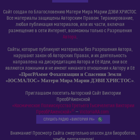
Сайт создан по Благословению Матери Мира Марии ДЭВИ ХРИСТОС.
Все материалы защищены Авторским Правом. Тиражирование,
любая публикация материалов, или их части, включая
размещение в сети Интернет, возможны только с Разрешения
Автора
.
Сайты, которые публикуют материалы без Разрешения Автора,
нарушают закон об Авторских Правах, и их деятельность
направлена на дискредитацию Автора и Её Идеи, они все
являются ложными и не имеют никакого отношения к Автору и Её
«ПрогРАмме Фохатизации и Спасения Земли
«ЮСМАЛОС» Матери Мира Марии ДЭВИ ХРИСТОС»
.
Приглашаем посетить Авторский Сайт Виктории
ПреобРАженской
«Космическое Полиискусство Третьего Тысячелетия Виктории
©
ПреобРАженской»
—
VictoriaRA.com
СЛУШАТЬ РАДИО «ВИКТОРИЯ РА»
Внимание! Просмотр Сайта смертельно опасен для биороботов,
зомби, рептилоидов!