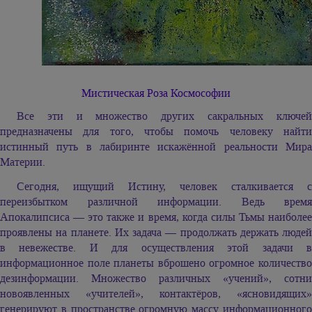
Мистическая Роза Космософии
Все эти и множество других сакральных ключей
предназначены для того, чтобы помочь человеку найти
истинный путь в лабиринте искажённой реальности Мира
Материи.
Сегодня, ищущий Истину, человек сталкивается с
переизбытком различной информации. Ведь время
Апокалипсиса — это также и время, когда силы Тьмы наиболее
проявлены на планете. Их задача — продолжать держать людей
в невежестве. И для осуществления этой задачи в
информационное поле планеты вброшено огромное количество
дезинформации. Множество различных «учений», сотни
новоявленных «учителей», контактёров, «ясновидящих»
генерируют в пространстве огромную массу информационного