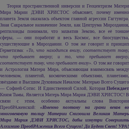
Теория пространственной инверсии и Геоцентризм Матери
Мира Марии ДЭВИ ХРИСТОС объясняет, почему именно
планета Земля оказалась объектом главной агрессии Гагтунгра.
Зная Сакральное назначение Земли, как Центрума Мироздания,
рептилоиды понимали, что захватив Землю, все её тонкие
сферы, — они поработят и весь Космос, все биосущества,
существующие в Мироздании. О том же говорит и принцип
Герметизма:
«То, что находится внизу, соответствует тому,
что пребывает вверху; и то, что пребывает вверху,
соответствует тому, что пребывает внизу».
О том же говорит
и Астрология Матери Мира, объясняющая взаимосвязь между
человеком, планетой, космическими объектами, планетами,
звёздами и Высшим Духовным Началом: Матерью Всего Сущего
— Софией-Сотис. И Единственной Силой, Которая
Побеждает
Князя Тьмы, Является Матерь Мира Мария ДЭВИ ХРИСТОС! В
связи с этим, особенно актуальны слова Виктории
ПреобРАженской:
«Именно поэтому на грани веков в
многовековую толщу Материи Снизошла Великая Матерь
Мира Мария ДЭВИ ХРИСТОС, дабы изнутри Совершить
Алхимию ПреобРАжения Всего Сущего! Да Будет Свет! УРА!