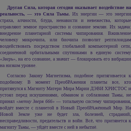
Другая Сила, которая сегодня оказывает воздействие на
реальность, — это Сила Тьмы.
Их энергии — это энерги
страха, алчности, блуда, ненависти и невежества, которые
отравляют земное пространство и сознание землян. Их задача:
внедрение планетарной системы чипирования. Вживление
человеку микрочипа, или биочипа позволит рептилоидам
воздействовать посредством глобальной компьютерной сети,
соединённой орбитальными спутниками в единую систему
«Зверь»,
на его сознание, а значит — блокировать его вибраци
на низком уровне.
Согласно Закону Магнетизма, подобное притягивается к
подобному. В момент ПреобРАжения планеты все, кто
притянулся к Магниту Матери Мира Марии ДЭВИ ХРИСТОС и
устоял перед искушениями, обманом и соблазнами Тьмы, не
принял
«метку Зверя 666»
— тотальную систему чипирования
войдёт вместе с планетой в Новый ПреобРАжённый Мир. На
Новой Земле уже не будет зла, болезней, страданий,
несправедливости, предательств и войн. Всё, что притянется к
магниту Тьмы, — уйдёт вместе с ней в небытиё.