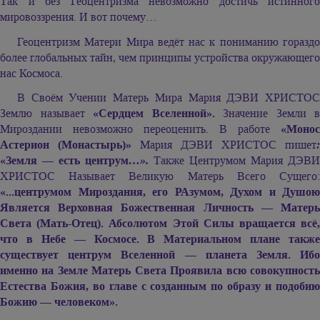
Так и без Геоцентризма невозможно достичь истинного
мировоззрения. И вот почему…
Геоцентризм Матери Мира ведёт нас к пониманию гораздо
более глобальных тайн, чем принципы устройства окружающего
нас Космоса.
В Своём Учении Матерь Мира Мария ДЭВИ ХРИСТОС
Землю называет
«Сердцем Вселенной».
Значение Земли в
Мироздании невозможно переоценить. В работе
«Монос
Астерион (Монастырь)»
Мария ДЭВИ ХРИСТОС пишет
:
«Земля — есть центрум
…».
Также Центрумом Мария ДЭВИ
ХРИСТОС Называет Великую Матерь Всего Сущего:
«...центрумом Мироздания, его РАзумом, Духом и Душою
Является Верховная Божественная Личность — Матерь
Света (Мать-Отец). Абсолютом Этой Силы вращается всё,
что в Небе — Космосе. В Материальном плане также
существует центрум Вселенной — планета Земля. Ибо
именно на Земле Матерь Света Проявила всю совокупность
Естества Божия, во главе с созданным по образу и подобию
Божию — человеком».