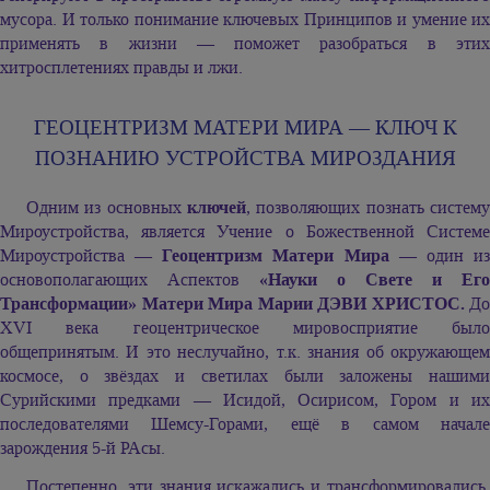
мусора. И только понимание ключевых Принципов и умение их
применять в жизни — поможет разобраться в этих
хитросплетениях правды и лжи.
ГЕОЦЕНТРИЗМ МАТЕРИ МИРА —
КЛЮЧ К
ПОЗНАНИЮ УСТРОЙСТВА МИРОЗДАНИЯ
Одним из основных
ключей
, позволяющих познать систему
Мироустройства, является Учение о Божественной Системе
Мироустройства —
Геоцентризм Матери Мира
— один и
основополагающих Аспектов
«Науки о Свете и Его
Трансформации» Матери Мира Марии ДЭВИ ХРИСТОС.
До
XVI века геоцентрическое мировосприятие было
общепринятым. И это неслучайно, т.к. знания об окружающем
космосе, о звёздах и светилах были заложены нашими
Сурийскими предками — Исидой, Осирисом, Гором и их
последователями Шемсу-Горами, ещё в самом начале
зарождения 5-й РАсы.
Постепенно, эти знания искажались и трансформировались.