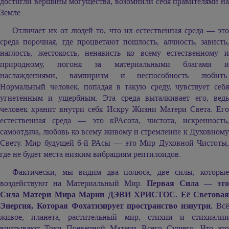
достигли вершины могущества, возомнили себя правителями на
Земле.
Отличает их от людей то, что их естественная среда — это
среда порочная, где процветают пошлость, алчность, зависть,
наглость, жестокость, ненависть ко всему естественному и
природному, погоня за материальными благами и
наслаждениями, вампиризм и неспособность любить.
Нормальный человек, попадая в такую среду, чувствует себя
угнетённым и ущербным. Эта среда выталкивает его, ведь
человек хранит внутри себя Искру Жизни Матери Света. Его
естественная среда — это кРАсота, чистота, искренность,
самоотдача, любовь ко всему живому и стремление к Духовному
Свету. Мир будущей 6-й РАсы — это Мир Духовной Чистоты,
где не будет места низким вибрациям рептилоидов.
Фактически, мы видим два полюса, две силы, которые
воздействуют на Материальный Мир.
Первая Сила — эт
Сила Матери Мира Марии ДЭВИ ХРИСТОС. Её Световая
Энергия, Которая Фохатизирует пространство изнутри.
Всё
живое, планета, растительный мир, стихии и стихиалии
впитывают Токи Превечной Матери Всего Сущего. Что это