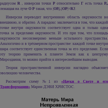
радиусом
R
, инверсия точки
Р
относительно
Г
есть точка
Р,
лежащая на луче
О Р
такая, что |
ОР,|.|ОР
|=
R2
.
Инверсия переводит внутреннюю область окружности во
внешнюю, и обратно. А парадокс заключается в том, что каждой
точке внутри окружности соответствует одна и только одна
точка за пределами окружности. И это при том, что площадь
окружности несоизмеримо меньше остального пространства.
Аналогично и в трёхмерном пространстве: каждой точке внутри
шара соответствует единственная точка за его пределами. Если
эту теорию применить к планете Земля как к центруму
Мироздания, то можно прийти к интереснейшим выводам.
Теория пространственной инверсии наглядно объясняет
эволюцию человечества.
Рассмотрим схему №1 из
«Науки о Свете и ег
Трансформации»
Марии ДЭВИ ХРИСТОС.