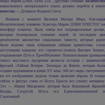
Мира Мария ДЭВИ ХРИСТОС. Другими словами:
количество
накопленного материального опыта должно перейти в новое
качество
— Духовное Ведание Света.
Начиная с момента Явления Матери Мира, благодаря
Фохатическому влиянию Эгрегора Марии ДЭВИ ХРИСТОС на
ноосферу планеты, были сняты все патриархальные догмы,
которые блокировали сознание людей. За последние два
десятилетия множество сакральных таинств, которые ранее
были ведомы лишь избранным тайным хранителям, стали
доступными каждому, кто стремится познать Высшее Знание,
открывающее Путь в ПреобРАжение. Показательным примером
такого массового прозрения является история с знаменитой
фреской «Тайная Вечеря» Леонардо да Винчи, которая была
создана художником в конце ХV века. 500 лет люди, смотревшие
на это изображение, видели только мужские образы. И только
сейчас в фигуре слева от Исуса Христа все узнают женщину.
Это — Мария Магдалина, которая была Верховной Жрицей
Исиды, Супругой Исуса, его Единомышленницей и
Соратницей.