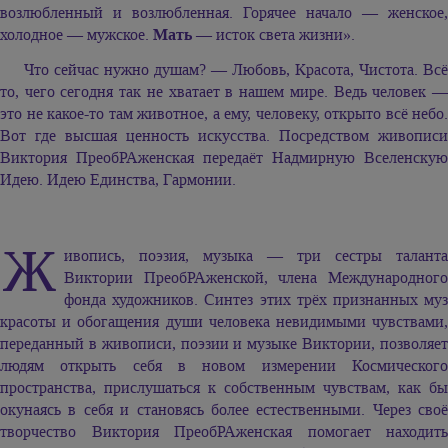
возлюбленный и возлюбленная. Горячее начало — женское,
холодное — мужское.
Мать
— исток света жизни».
Что сейчас нужно душам? — Любовь, Красота, Чистота. Всё
то, чего сегодня так не хватает в нашем мире. Ведь человек —
это не какое-то там животное, а ему, человеку, открыто всё небо.
Вот где высшая ценность искусства. Посредством живописи
Виктория ПреобРАженская передаёт Надмирную Вселенскую
Идею. Идею Единства, Гармонии.
Ж
ивопись, поэзия, музыка — три сестры таланта
Виктории ПреобРАженской, члена Международного
фонда художников. Синтез этих трёх признанных муз
красоты и обогащения души человека невидимыми чувствами,
переданный в живописи, поэзии и музыке Виктории, позволяет
людям открыть себя в новом измерении Космического
пространства, прислушаться к собственным чувствам, как бы
окунаясь в себя и становясь более естественными. Через своё
творчество Виктория ПреобРАженская помогает находить