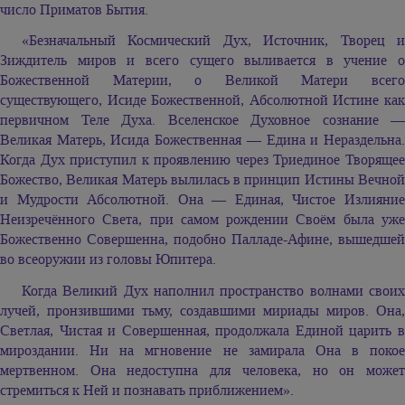
число Приматов Бытия.
«Безначальный Космический Дух, Источник, Творец и
Зиждитель миров и всего сущего выливается в учение о
Божественной Материи, о Великой Матери всего
существующего, Исиде Божественной, Абсолютной Истине как
первичном Теле Духа. Вселенское Духовное сознание —
Великая Матерь, Исида Божественная — Едина и Нераздельна.
Когда Дух приступил к проявлению через Триединое Творящее
Божество, Великая Матерь вылилась в принцип Истины Вечной
и Мудрости Абсолютной. Она — Единая, Чистое Излияние
Неизречённого Света, при самом рождении Своём была уже
Божественно Совершенна, подобно Палладе-Афине, вышедшей
во всеоружии из головы Юпитера.
Когда Великий Дух наполнил пространство волнами своих
лучей, пронзившими тьму, создавшими мириады миров. Она,
Светлая, Чистая и Совершенная, продолжала Единой царить в
мироздании. Ни на мгновение не замирала Она в покое
мертвенном. Она недоступна для человека, но он может
стремиться к Ней и познавать приближением».