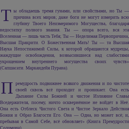
Т
ы обладаешь тремя гунами, или свойствами, но Ты —
причина всех миров; даже боги не могут измерить всю
глубину Твоего Неизмеримого Могущества, благодаря
недостатку полного знания. Ты — опора всего, вся эта
Вселенная — лишь часть Тебя; Ты — Неделимая Первопричина,
Высшая Пракрити. О Божественная Мать! Ты — та Высшая
Наука Непостижимой Силы, к которой обращаются мудрецы,
жаждущие освобождения, возвысившиеся над слабостями
укрощением внутреннего могущества своих чувств»
(Сапшасати. Маркандейя Пурана).
П
ремудрость подвижнее всякого движения и по чистоте
своей сквозь всё проходит и проникает. Она есть
Дыхание Силы Божией и чистое Излияние Славы
Вседержителя, посему, ничто осквернённое не войдёт в Неё.
Она есть Отблеск Чистого Света и Чистое Зеркало Действия
Божия и Образ Благости Его. Она — Одна, но может всё; и,
пребывая в Самой Себе, всё обновляет» (Книга Премудрости
Соломона).