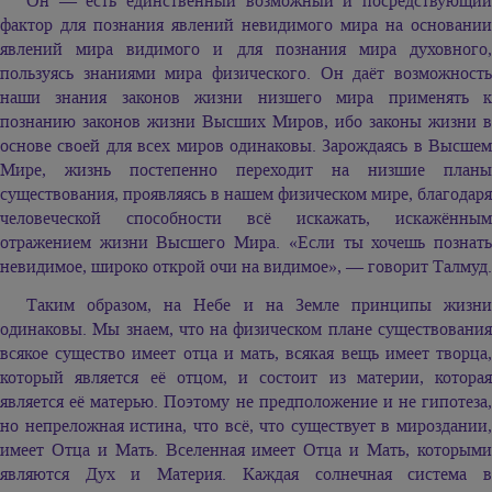
Он — есть единственный возможный и посредствующий
фактор для познания явлений невидимого мира на основании
явлений мира видимого и для познания мира духовного,
пользуясь знаниями мира физического. Он даёт возможность
наши знания законов жизни низшего мира применять к
познанию законов жизни Высших Миров, ибо законы жизни в
основе своей для всех миров одинаковы. Зарождаясь в Высшем
Мире, жизнь постепенно переходит на низшие планы
существования, проявляясь в нашем физическом мире, благодаря
человеческой способности всё искажать, искажённым
отражением жизни Высшего Мира. «Если ты хочешь познать
невидимое, широко открой очи на видимое», — говорит Талмуд.
Таким образом, на Небе и на Земле принципы жизни
одинаковы. Мы знаем, что на физическом плане существования
всякое существо имеет отца и мать, всякая вещь имеет творца,
который является её отцом, и состоит из материи, которая
является её матерью. Поэтому не предположение и не гипотеза,
но непреложная истина, что всё, что существует в мироздании,
имеет Отца и Мать. Вселенная имеет Отца и Мать, которыми
являются Дух и Материя. Каждая солнечная система в