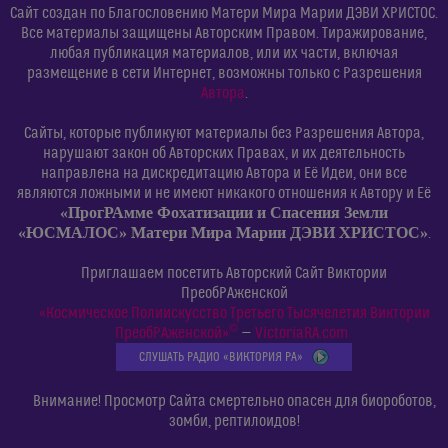
Сайт создан по Благословению Матери Мира Марии ДЭВИ ХРИСТОС.
Все материалы защищены Авторским Правом. Тиражирование,
любая публикация материалов, или их части, включая
размещение в сети Интернет, возможны только с Разрешения
Автора
.
Сайты, которые публикуют материалы без Разрешения Автора,
нарушают закон об Авторских Правах, и их деятельность
направлена на дискредитацию Автора и Её Идеи, они все
являются ложными и не имеют никакого отношения к Автору и Её
«ПрогРАмме Фохатизации и Спасения Земли
«ЮСМАЛОС» Матери Мира Марии ДЭВИ ХРИСТОС»
.
Приглашаем посетить Авторский Сайт Виктории
ПреобРАженской
«Космическое Полиискусство Третьего Тысячелетия Виктории
©
ПреобРАженской»
—
VictoriaRA.com
СЛУШАТЬ РАДИО «ВИКТОРИЯ РА»
Внимание! Просмотр Сайта смертельно опасен для биороботов,
зомби, рептилоидов!