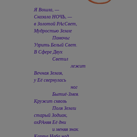
Я Вошла, —
Сказала НОЧЬ, —
в Золотой РАсСвет,
Мудростью Земле
Помочь
:
Узрить Белый Свет.
В Сфере Двух
Светил
лежит
Вечная Земля,
у Её свернулась
ног
Бытиё-Змея.
Кружит сквозь
Поля Земли
старый Зодиак,
охРАняя Её дни
и меняя знак.
Карта Неба над