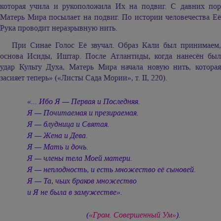
которая учила и рукоположила Их на подвиг. С давних пор
Матерь Мира посылает на подвиг. По истории человечества Её
Рука проводит неразрывную нить.
При Синае Голос Её звучал. Образ Кали был принимаем,
основа Исиды, Иштар. После Атлантиды, когда нанесён был
удар Культу Духа, Матерь Мира начала новую нить, которая
засияет теперь» («Листы Сада Мории», т. II, 220).
«... Ибо Я — Первая и Последняя.
Я — Почитаемая и презираемая.
Я — блудница и Святая.
Я — Жена и Дева.
Я — Мать и дочь.
Я — члены тела Моей матери.
Я — неплодность, и есть множество её сыновей.
Я — Та, чьих браков множество
и Я не была в замужестве».
(
«Гром. Совершенный Ум»
).