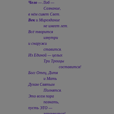
Чело
— Лоб —
Сознание,
в нём сияет Свет.
Век
и Мироздание
не имеет лет.
Всё творится
изнутри
и снаружи
ставится.
Из Единой — целых
Три Троицы
составится!
Бог
:
Отец, Дитя
и Мать
Духом Святым
Полнятся.
Это всем пора
познать,
пусть ЭТО —
запомнится!