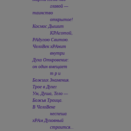
главой —
таинство
открытое!
Космос Дышит
КРАсотой,
РАдугою Свитою.
ЧелоВек хРАнит
внутри
Духа Откровение:
он один вмещает
т р и
Божиих Знамения.
Трое в Духе
:
Ум, Душа, Тело —
Божья Троица.
В ЧелоВеке
неспеша
хРАм Духовный
строится...