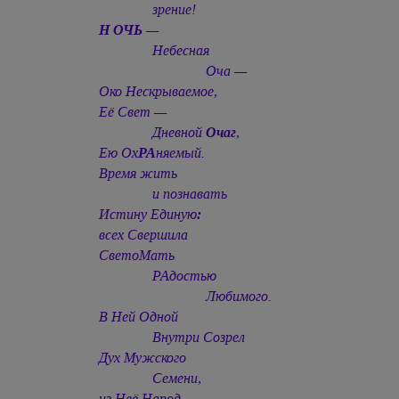
зрение!
Н ОЧЬ
—
Небесная
Оча —
Око Нескрываемое,
Её Свет —
Дневной
Очаг
,
Ею Ох
РА
няемый.
Время жить
и познавать
Истину Единую
:
всех Свершила
СветоМать
РАдостью
Любимого.
В Ней Одной
Внутри Созрел
Дух Мужского
Семени,
из Неё Народ