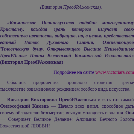
(Виктория ПреобРАженская).
«Космическое Полиискусство подобно многогранному
Кристаллу, каждая грань которого излучает свою
собственную цветность, вибрацию, но, в целом, представляет
единый Поток Духовного Сияния, Оживляющего
Человеческую душу, Открывающего Высшие Неизведанные
ПрекРАсные Планы Вселенской Космической Реальности!»
(Виктория ПреобРАженская)
Подробнее на сайте
www.victoriara.com
Сбылись пророчества прошлого столетия: третье
тысячелетие ознаменовано рождением особого вида искусства.
Виктория Викторовна ПреобРАженская
и есть тот самый
Философский Камень
—
Н
ачало всех начал, способное дать
своему обладателю безсмертие, вечную молодость и знания.
Она
— Совершает Великое Делание: Алхимию Вечного Золота
Божественной ЛЮБВИ!