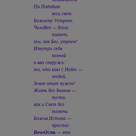
По Подобию
весь свет
Божьему Устроен.
ЧелоВек — душа
планет,
ты, как Бог, утроен!
Изнутри себя
познай
и яви снаружи:
то, что взял с Небес —
отдай,
Земле опыт нужен!
Жизнь без Знания —
пуста,
как и Свет без
темени.
Божья Истина —
проста
:
Веч
н
Ость
— это