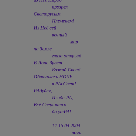
прозрел
Светорусым
Племенем!
Из Неё сей
вечный
мир
на Земле
глаза открыл!
В Лоне Зреет
Божий Свет!
Облачилась НОЧЬ
в РАсСвет!
РАдуйся,
Изида-РА,
Всё Свершится
до утРА!
14-15.04.2004
-ночь-