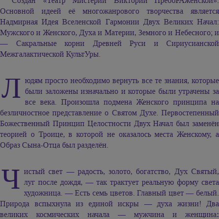
Создан «Театр Мистерий Виктории ПреобРАженской».
Основной идеей её многожанрового творчества является
Надмирная Идея Вселенской Гармонии Двух Великих Начал:
Мужского и Женского, Духа и Материи, Земного и Небесного; и
— Сакральные корни Древней Руси и Сириусианской
Межгалактической КультУры.
Л
юдям просто необходимо вернуть все те знания, которые
были заложены изначально и которые были утрачены за
все века. Произошла подмена Женского принципа на
безличностное представление о Святом Духе. Первостепенный
Божественный Принцип Целостности Двух Начал был заменён
теорией о Троице, в которой не оказалось места Женскому, а
Образ Сына-Отца был разделён.
Ч
истый свет — радость, золото, богатство, Дух Святый,
луг после дождя, — так трактует реальную форму света
художница. — Есть семь цветов. Главный цвет — белый.
Природа вспыхнула из единой искры — духа жизни! Два
великих космических начала — мужчина и женщина
: