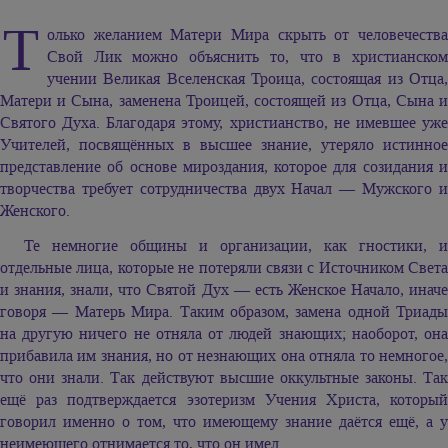
Т
олько желанием Матери Мира скрыть от человечества
Свой Лик можно объяснить то, что в христианском
учении Великая Вселенская Троица, состоящая из Отца,
Матери и Сына, заменена Троицей, состоящей из Отца, Сына и
Святого Духа. Благодаря этому, христианство, не имевшее уже
Учителей, посвящённых в высшее знание, утеряло истинное
представление об основе мироздания, которое для созидания и
творчества требует сотрудничества двух Начал — Мужского и
Женского.
Те немногие общины и организации, как гностики, и
отдельные лица, которые не потеряли связи с Источником Света
и знания, знали, что Святой Дух — есть Женское Начало, иначе
говоря — Матерь Мира. Таким образом, замена одной Триады
на другую ничего не отняла от людей знающих; наоборот, она
прибавила им знания, но от незнающих она отняла то немногое,
что они знали. Так действуют высшие оккультные законы. Так
ещё раз подтверждается эзотеризм Учения Христа, который
говорил именно о том, что имеющему знание даётся ещё, а у
неимеющего отнимается то, что он имел.