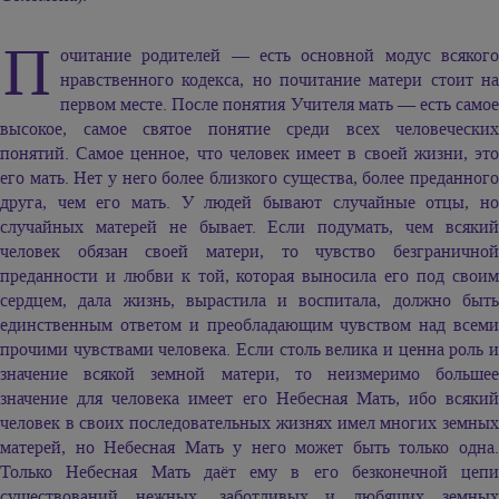
П
очитание родителей — есть основной модус всякого
нравственного кодекса, но почитание матери стоит на
первом месте. После понятия Учителя мать — есть самое
высокое, самое святое понятие среди всех человеческих
понятий. Самое ценное, что человек имеет в своей жизни, это
его мать. Нет у него более близкого существа, более преданного
друга, чем его мать. У людей бывают случайные отцы, но
случайных матерей не бывает. Если подумать, чем всякий
человек обязан своей матери, то чувство безграничной
преданности и любви к той, которая выносила его под своим
сердцем, дала жизнь, вырастила и воспитала, должно быть
единственным ответом и преобладающим чувством над всеми
прочими чувствами человека. Если столь велика и ценна роль и
значение всякой земной матери, то неизмеримо большее
значение для человека имеет его Небесная Мать, ибо всякий
человек в своих последовательных жизнях имел многих земных
матерей, но Небесная Мать у него может быть только одна.
Только Небесная Мать даёт ему в его безконечной цепи
существований нежных, заботливых и любящих земных