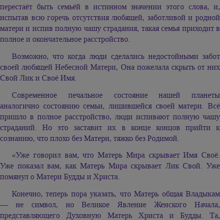
перестаёт быть семьёй в истинном значении этого слова, и,
испытав всю горечь отсутствия любящей, заботливой и родной
матери и испив полную чашу страдания, такая семья приходит в
полное и окончательное расстройство.
Возможно, что когда люди сделались недостойными забот
своей любящей Небесной Матери, Она пожелала скрыть от них
Свой Лик и Своё Имя.
Современное печальное состояние нашей планеты
аналогично состоянию семьи, лишившейся своей матери. Всё
пришло в полное расстройство, люди испивают полную чашу
страданий. Но это заставит их в конце концов прийти к
сознанию, что плохо без Матери, тяжко без Родимой.
«Уже говорил вам, что Матерь Мира скрывает Имя Своё.
Уже показал вам, как Матерь Мира скрывает Лик Свой. Уже
помянул о Матери Будды и Христа.
Конечно, теперь пора указать, что Матерь общая Владыкам
— не символ, но Великое Явление Женского Начала,
представляющего Духовную Матерь Христа и Будды. Та,