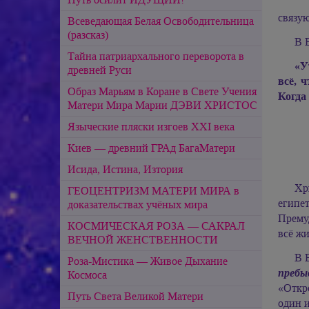
связую
Всеведающая Белая Освободительница
(разсказ)
В 
Тайна патриархального переворота в
«У
древней Руси
всё, 
Образ Марьям в Коране в Свете Учения
Когда 
Матери Мира Марии ДЭВИ ХРИСТОС
Языческие пляски изгоев ХХI века
Киев — древний ГРАд БагаМатери
Исида, Истина, Изтория
Хр
ГЕОЦЕНТРИЗМ МАТЕРИ МИРА в
египе
доказательствах учёных мира
Прему
КОСМИЧЕСКАЯ РОЗА — САКРАЛ
всё жи
ВЕЧНОЙ ЖЕНСТВЕННОСТИ
В 
Роза-Мистика — Живое Дыхание
пребы
Космоса
«Откр
Путь Света Великой Матери
один и