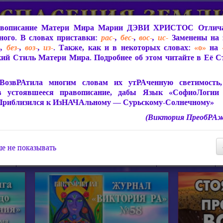
вописание Матери Мира
Марии ДЭВИ ХРИСТОС
Отлича
ого. В словах приставки:
рас-
,
бес-
,
вос-
,
ис-
Заменены на 
-
,
без-
,
воз-
,
из-
. Также, как и в некоторых словах:
«о»
на
ий Стиль Матери Мира. Подробнее об этом читайте в Её 
 Мира
О ПрогРАмме «ЮСМАЛОС»
Библиотека
Защит
ВозвРАтила многим словам их утРАченную светимость, 
в устоявшееся правописание, дабы Язык «СофиоЛогии
Приблизился к ИзНАЧАльному — Сурьскому-Солнечному»
(Виктория ПреобРАж
СофиоЛогия Матери Мира
Живое Слово Матери Мир
Статьи, Книги, Видео, Аудио 
е не показывать
ира
Пророчества о Явлении Матери Мира
Молитва Света