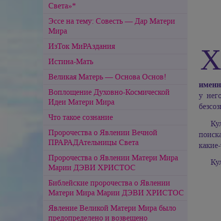
Света»*
Эссе на тему: Совесть — Дар Матери
Мира
ИзТок МиРАздания
Истина-Мать
Великая Матерь — Основа Основ!
имен
Воплощение Духовно-Космической
у нег
Идеи Матери Мира
безсоз
Что такое сознание
Ку
Пророчества о Явлении Вечной
поиск
ПРАРАДАтельницы Света
какие-
Пророчества о Явлении Матери Мира
Ку
Марии ДЭВИ ХРИСТОС
Библейские пророчества о Явлении
Матери Мира Марии ДЭВИ ХРИСТОС
Явление Великой Матери Мира было
предопределено и возвещено