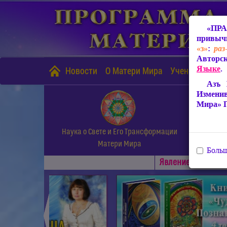
«ПРА
привычн
«з»
:
раз
Авторск
Языке
.
Новости
О Матери Мира
Учение Матери
Азъ 
Измени
Мира» 
Наука о Свете и Его Трансформации
Матери Мира
Больш
Явлениe Матери М
◄