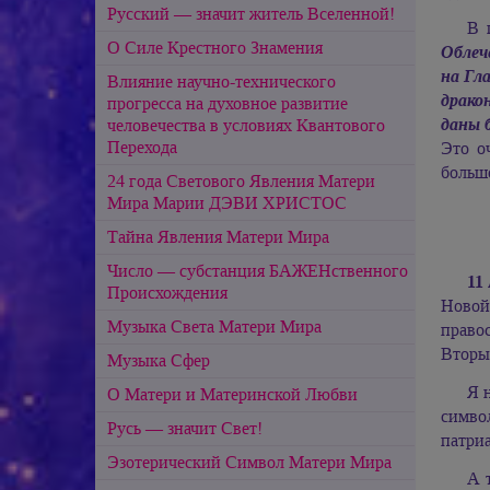
Русский — значит житель Вселенной!
В 
О Силе Крестного Знамения
Облеч
на Гла
Влияние научно-технического
драко
прогресса на духовное развитие
даны 
человечества в условиях Квантового
Перехода
Это о
больш
24 года Светового Явления Матери
Мира Марии ДЭВИ ХРИСТОС
Тайна Явления Матери Мира
Число — субстанция БАЖЕНственного
11
Происхождения
Новой
Музыка Света Матери Мира
право
Вторы
Музыка Сфер
Я 
О Матери и Материнской Любви
симво
Русь — значит Свет!
патри
Эзотерический Cимвол Матери Мира
А 