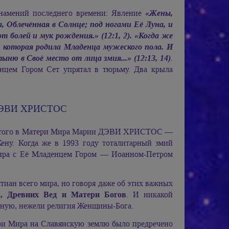
знамений последнего времени: Явление
«Жены,
, Облечённая в Солнце; под ногами Её Луна, и
от болей и мук рождения.» (12:1, 2). «Когда же
, которая родила Младенца мужеского пола. И
ню в Своё место от лица змия...» (12:13, 14)
.
нцем Гором Сет упрятал в тюрьму. Два крыла
ЭВИ ХРИСТОС
того в Матери Мира
Марии ДЭВИ ХРИСТОС
—
Жену. Когда же в 1993 году тоталитарный змий
Мира с Её Младенцем Гором — Иоанном-Петром
тиан всего мира, но говоря даже об этих важных
а, Древних Вед и Матери Богов
. И никакой
нную, нежели религия Женщины-Бога.
ери Мира на Славянскую землю было предречено