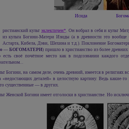
Исида
Богом
Х
ристианский культ
эклектичен*
. Он вобрал в себя и культ Мит
из культа Богини-Матери Изиды (а в древности это вообще
Астарта, Кибела, Дэви, Шехина и т.д.). Поклонение Богоматер
но — БОГОМАТЕРИ
) пришло в христианство из более древних
о есть своё почётное место как в подсознании каждого отде
нательном...
льт Богини, на самом деле, очень древний, имеется в религиях в
а «недостающих деталей» в целостную картину. Ведь какие-то 
то существенные — в других.
льт Женской Богини имеет отголоски в христианстве. Но исключи