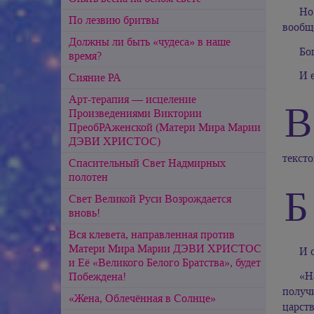
Но
По лезвию бритвы
вообще
Должны ли быть «чудеса» в наше
Бог
время?
И 
Сияние РА
Арт-терапия — исцеление
В
Произведениями Виктории
ПреобРАженской (Матери Мира Марии
ДЭВИ ХРИСТОС)
текст
Спасительный Свет Надмирных
полотен
Б
Свет Великой Руси Возрождается
вновь!
Вся клевета, направленная против
Матери Мира Марии ДЭВИ ХРИСТОС
И 
и Её «Великого Белого Братства», будет
«Н
Побеждена!
получи
«Жена, Облечённая в Солнце»
царств