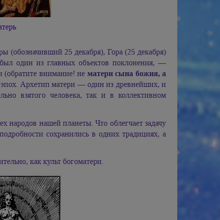
атерь
ры (обозначивший 25 декабря), Гора (25 декабря)
 был один из главных объектов поклонения, —
и (обратите внимание! не
матери сына божия, а
 эпох. Архетип матери — один из древнейших, и
льно взятого человека, так и в коллективном
сех народов нашей планеты. Что облегчает задачу
подробности сохранились в одних традициях, а
тельно, как культ богоматери.