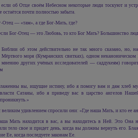
 если об Отце своём Небесном некоторые люди тоскуют и устр
 остаётся почти полностью забыта.
-Отец — «там», а где Бог-Мать, где?
если Бог-Отец — это Любовь, то кто Бог Мать? Большинство люд
Библии об этом действительно не так много сказано, но, 
Мёртвого моря (Кумранских свитках), одном неканоническом 
мнению других учёных исследователей — саддукеям) говорит
ом
лаженны вы, ищущие истину, ибо я помогу вам и дам хлеб му
власти Сатаны, ибо я приведу вас в царство ангелов Наше
проникнуть.»
с великим удивлением спросили они: «Где наша Мать, и кто ее ан
аша Мать находится в вас, а вы находитесь в Ней. Это Она 
ли тело свое и придет день, когда вы должны вернуть его. Блаж
ие Ее, когда последуете законам Ее.