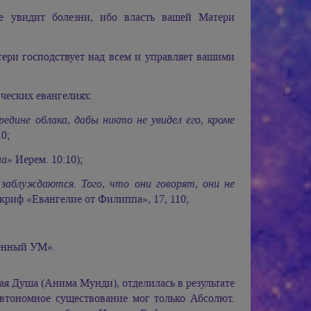
не увидит болезни, ибо власть вашей Матери
тери господствует над всем и управляет вашими
ческих евангелиях:
дине облака, дабы никто не увидел его, кроме
0;
на»
Иерем. 10:10);
заблуждаются. Того, что они говорят, они не
риф «Евангелие от Филиппа», 17, 110;
енный УМ».
 Душа (Анима Мунди), отделилась в результате
 автономное существование мог только Абсолют.