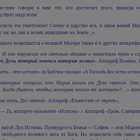
истине говорю я вам
:
тот, кто достигнет этого, никогда 
ствует надо всем.
власть эта уничтожает Сатану и царство его, и закон вашей Ма
 так же, как и всеми живущими на Земле...»
крыто возвещается о великой Матери также и в других апокрифи
 И она окружила его светлым облаком и поместила трон в сере
го Духа, который зовется матерью живых
»
Апокриф Иоанна, 1
ать - это истина»
(в Библии сказано
«А Господь Бог есть исти
екоторые говорили, что Мария зачала от Духа святого. Они 
. Когда (бывало, чтобы) женщина зачала от женщины? ...»
Апок
оя мать, Дух святой»
Апокриф «Евангелие от евреев»;
 — Та, которую называют «Истина».»
Апокриф «Гром. Соверш
вятой Дух Истины, Премудрость Божья — София — или Мировая
свободного волевого акта от Бога. Но позволить себе такое