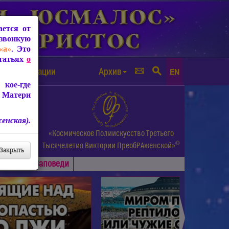
ется от
звонкую
«а»
. Это
Статьях
о
а от чипизации
Архив
EN
кое-где
 Матери
енская).
а.
«Космическое Полиискусство Третьего
©
и др.
Тысячелетия
Виктории ПреобРАженской»
Закрыть
Основные
Заповеди
►