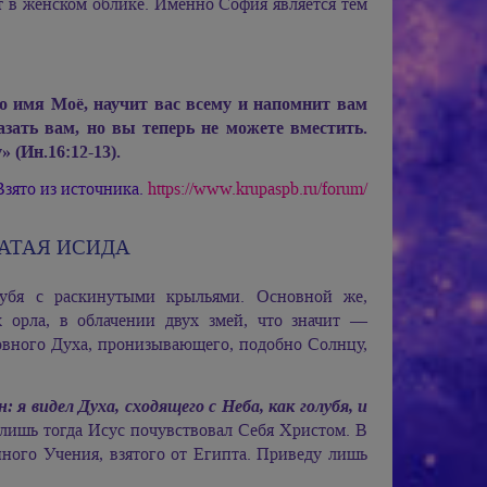
т в женском облике. Именно София является тем
о имя Моё, научит вас всему и напомнит вам
зать вам, но вы теперь не можете вместить.
 (Ин.16:12-13).
Взято из источника.
https://www.krupaspb.ru/forum/
ЛАТАЯ ИСИДА
лубя с раскинутыми крыльями. Основной же,
 орла, в облачении двух змей, что значит —
овного Духа, пронизывающего, подобно Солнцу,
 я видел Духа, сходящего с Неба, как голубя, и
 лишь тогда Исус почувствовал Себя Христом. В
ного Учения, взятого от Египта. Приведу лишь