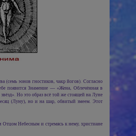
а (семь эонов гностиков, чакр йогов). Согласно
Небе появится Знамение — «Жена, Облечённая в
 звёзд». Но это образ всё той же стоящей на Луне
есяц (Луну), но и на шар, обвитый змеем. Этот
им Отцом Небесным и стремясь к нему, христиане