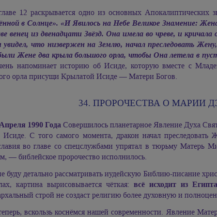
главе 12 раскрывается одно из основных Апокалиптических 
ённой в Солнце». «И Явилось на Небе Великое Знамение: Жена
ве венец из двенадцати Звёзд. Она имела во чреве, и кричала 
н увидел, что низвержен на Землю, начал преследовать Жену
были Жене два крыла большого орла, чтобы Она летела в пусты
чень напоминает историю об Исиде, которую вместе с Младе
ого орла присущи Крылатой Исиде — Матери Богов.
34. ПРОРОЧЕСТВА О
МАРИИ Д
 Апреля 1990 Года
Совершилось планетарное Явление Духа Свя
 Исиде. С того самого момента, дракон начал преследовать 
славия во главе со спецслужбами упрятал в тюрьму Матерь 
м, — библейское пророчество исполнилось.
не буду детально рассматривать иудейскую Библию-писание хрис
лах, картина вырисовывается чёткая:
всё исходит из Египт
архальный строй не создаст религию более духовную и полноце
теперь, вскользь коснёмся нашей современности. Явление Мат