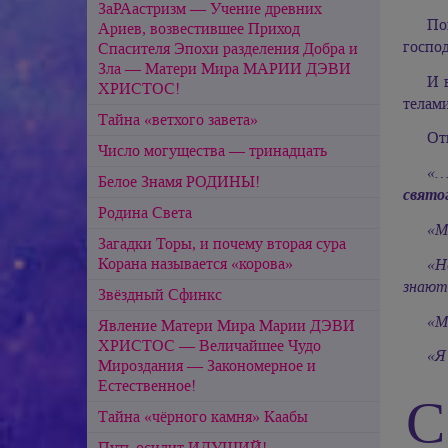
ЗаРАастризм — Учение древних
По
Ариев, возвестившее Приход
господ
Спасителя Эпохи разделения Добра и
Зла — Матери Мира МАРИИ ДЭВИ
И 
ХРИСТОС!
телами
Тайна «ветхого завета»
От
Число могущества — тринадцать
«…
Белое Знамя РОДИНЫ!
свято
Родина Света
«М
Загадки Торы, и почему вторая сура
Корана называется «корова»
«Н
знают
Звёздный Сфинкс
«М
Явление Матери Мира Марии ДЭВИ
ХРИСТОС — Величайшее Чудо
«Я
Мироздания — Закономерное и
Естественное!
С
Тайна «чёрного камня» Каабы
Путь осилит ИДУЩИЙ!