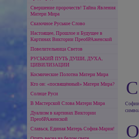
Свершение пророчеств! Тайна Явления
Матери Мира
Сказочное Руськое Слово
Настоящее, Прошлое и Будущее в
Картинах Виктории ПреобРАженской
Повелительница Светов
РУСЬКИЙ ПУТЬ ДУШИ, ДУХА,
ЦИВИЛИЗАЦИИ
Космические Полотна Матери Мира
С
Кто он: «посвящённый» Матери Мира?
Солнце Руси
В Мастерской Слова Матери Мира
Софии,
симво
Дуализм в картинах Виктории
ПреобРАженской
Славься, Единая Матерь София-Мария!
Опять весна на белом свете