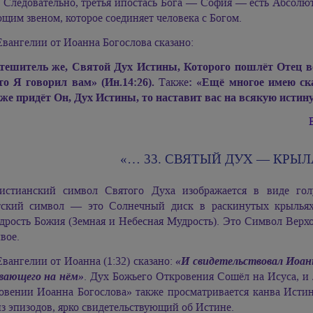
Следовательно, третья ипостась Бога — София — есть Абсолю
щим звеном, которое соединяет человека с Богом.
Евангелии от Иоанна Богослова сказано:
тешитель же, Святой Дух Истины, Которого пошлёт Отец в
что Я говорил вам» (Ин.14:26).
Также
: «Ещё многое имею ска
же придёт Он, Дух Истины, то наставит вас на всякую истину»
«… 33. СВЯТЫЙ ДУХ — КРЫ
истианский символ Святого Духа изображается в виде го
тский символ — это Солнечный диск в раскинутых крыльях
дрость Божия (Земная и Небесная Мудрость). Это Символ Верх
вое.
Евангелии от Иоанна (1:32) сказано:
«И свидетельствовал Иоанн:
вающего на нём»
. Дух Божьего Откровения Сошёл на Исуса, и
овении Иоанна Богослова» также просматривается канва Истин
з эпизодов, ярко свидетельствующий об Истине.