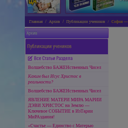
Главная
Архив
Публикации учеников
София — 
Архив
Публикации учеников
Все Статьи Раздела
Волшебство БАЖЕНственных Чисел
Каким был Исус Христос в
реальности?
Волшебство БАЖЕНственных Чисел
ЯВЛЕНИЕ МАТЕРИ МИРА МАРИИ
ДЭВИ ХРИСТОС на Землю —
Ключевое СОБЫТИЕ в ИзТарии
МиРАздания!
«Счастье — Единство с Матерью