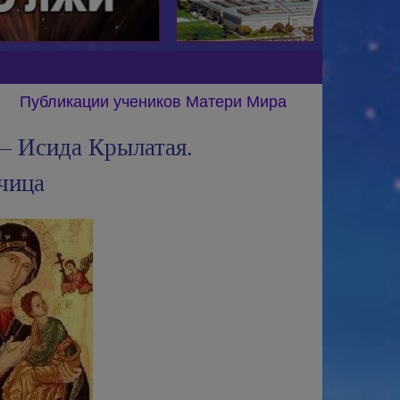
Публикации учеников Матери Мира
 Исида Крылатая.
чица