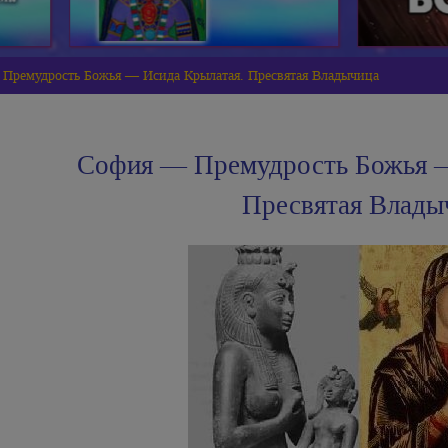
Премудрость Божья — Исида Крылатая. Пресвятая Владычица
София — Премудрость Божья —
Пресвятая Влады