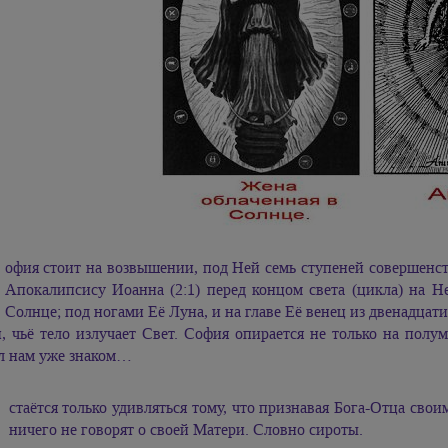
офия стоит на возвышении, под Ней семь ступеней совершенств
Апокалипсису Иоанна (2:1) перед концом света (цикла) на 
Солнце; под ногами Её Луна, и на главе Её венец из двенадцати
 чьё тело излучает Свет. София опирается не только на полум
л нам уже знаком…
О
стаётся только удивляться тому, что признавая Бога-Отца сво
ничего не говорят о своей Матери. Словно сироты.