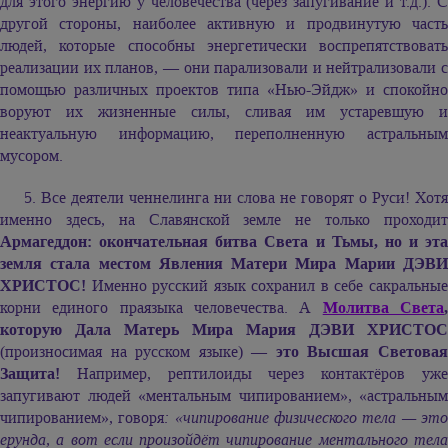
для этого энергию у человечества (через запугивание и т.д.). С
другой стороны, наиболее активную и продвинутую часть
людей, которые способны энергетически воспрепятствовать
реализации их планов, — они парализовали и нейтрализовали с
помощью различных проектов типа «Нью-Эйдж» и спокойно
воруют их жизненные силы, сливая им устаревшую и
неактуальную информацию, переполненную астральным
мусором.
5. Все деятели ченнелинга ни слова не говорят о Руси! Хотя
именно здесь, на Славянской земле не только проходит
Армагеддон: окончательная битва Света и Тьмы, но и эта
земля стала местом Явления Матери Мира Марии ДЭВИ
ХРИСТОС!
Именно русский язык сохранил в себе сакральные
корни единого праязыка человечества. А
Молитва Света
которую Дала Матерь Мира Мария ДЭВИ ХРИСТОС
(произносимая на русском языке) —
это Высшая Светова
Защита!
Например, рептилоиды через контактёров уже
запугивают людей «ментальным чипированием», «астральным
чипированием», говоря
: «чипирование физического тела — эт
ерунда, а вот если произойдёт чипирование ментального тела