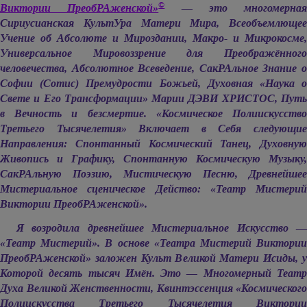
©
Виктории ПреобРАженской»
— это многомерная
Сириусианская КультУра Матери Мира, Всеобъемлющее
Учение об Абсолюте и Мироздании, Макро- и Микрокосме,
Универсальное Мировоззрение для Преображённого
человечества, Абсолютное Всеведение, СакРАльное Знание о
Софии (Сотис) Премудрости Божьей, Духовная «Наука о
Свете и Его Трансформации» Марии ДЭВИ ХРИСТОС, Путь
в Вечность и безсмертие. «Космическое Полиискусство
Третьего Тысячелетия» Включает в Себя следующие
Направления: Спонтанный Космический Танец, Духовную
Живопись и Графику, Спонтанную Космическую Музыку,
СакРАльную Поэзию, Мистическую Песню, Древнейшее
Мистериальное сценическое Действо: «Театр Мистерий
Виктории ПреобРАженской».
Я возродила древнейшее Мистериальное Искусство —
«Театр Мистерий». В основе «Театра Мистерий Виктории
ПреобРАженской» заложен Культ Великой Матери Исиды, у
Которой десять тысяч Имён. Это — Многомерный Театр
Духа Великой Женственности, Квинтэссенция «Космического
Полиискусства Третьего Тысячелетия Виктории