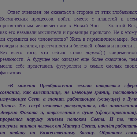
Ответ очевиден: не оказаться в стороне от этих глобальных
Космических процессов, войти вместе с планетой и всем
просветлённым человечеством в Новый Эон — Золотой Век,
как его называли мыслители и провидцы прошлого. Не к этому
ли стремится всё человечество? Жить в гармоничном мире, без
голода и насилия, преступности и болезней, обмана и низости…
Без всего того, что сейчас стало
нормой
(!) современно
реальности. А будущее нас ожидает ещё более сказочное, чем
могли себе представить футурологи в самых смелых своих
фантазиях.
«В момент Преображения землян откроется сфера
сознания, как вместилище, не имеющее границ, постоянно
излучающее Свет, а значит, работающее (живущее) в Луче
Логоса. Т.е. сосуд человека раскупорится, ибо накопленная
Энергия Фохата и, отражённая в душе (сфокусированная),
прорвётся наружу живым потоком Света. И то, что
получил, впитал человек от Матери Света, начнёт работать
на отдачу по Божественному Закону. Обратная связь