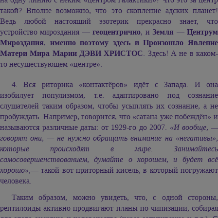
такой? Вполне возможно, что это скопление адских планет!
Ведь любой настоящий эзотерик прекрасно знает, что
устройство мироздания —
геоцентрично
, и
Земля — Центру
Мироздания
,
именно поэтому здесь и Произошло Явлени
Матери Мира Марии ДЭВИ ХРИСТОС
. Здесь! А не в каком
то несуществующем «центре».
4. Вся риторика «контактёров» идёт с Запада. И она
изобилует популизмом, т.е. адаптировано под сознание
слушателей таким образом, чтобы усыплять их сознание, а не
пробуждать. Например, говорится, что «сатана уже побеждён» и
называются различные даты: от 1929-го до 2007.
«И вообще, 
говорят они, — не нужно обращать внимание на «негативы»,
которые происходят в мире. Занимайтесь
самосовершенствованием, думайте о хорошем, и будет всё
хорошо»,
— такой вот приторный кисель, в который погружают
человека.
Таким образом, можно увидеть, что, с одной стороны,
рептилоиды активно продвигают планы по чипизации, собирая