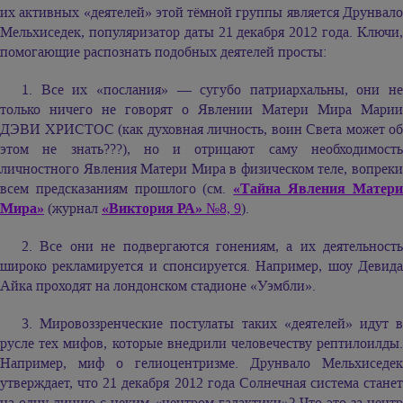
их активных «деятелей» этой тёмной группы является Друнвало
Мельхиседек, популяризатор даты 21 декабря 2012 года. Ключи,
помогающие распознать подобных деятелей просты:
1. Все их «послания» — сугубо патриархальны, они не
только ничего не говорят о Явлении Матери Мира Марии
ДЭВИ ХРИСТОС (как духовная личность, воин Света может об
этом не знать???), но и отрицают саму необходимость
личностного Явления Матери Мира в физическом теле, вопреки
всем предсказаниям прошлого (см.
«Тайна Явления Матер
Мира»
(журнал
«Виктория РА»
№8, 9
).
2. Все они не подвергаются гонениям, а их деятельность
широко рекламируется и спонсируется. Например, шоу Девида
Айка проходят на лондонском стадионе «Уэмбли».
3. Мировоззренческие постулаты таких «деятелей» идут в
русле тех мифов, которые внедрили человечеству рептилоилды.
Например, миф о гелиоцентризме. Друнвало Мельхиседек
утверждает, что 21 декабря 2012 года Солнечная система станет
на одну линию с неким «центром галактики»? Что это за центр