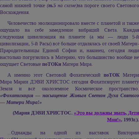
самой нижней точке
(
т.5
на схеме)
на пороге своего Светового
Восхождения.
Человечество эволюционировало вместе с планетой и также
ощущало на себе замедление вибраций Света. Каждая
следующая цивилизация на планете (а мы — люди 5-й
цивилизации, 5-й Расы) всё больше отдалялась от своей Матери-
Прародительницы Единой Софии и, наконец, сегодня люди
настолько погрузились в Материю, что большинство вообще не
ощущает Световые
поТОКи
Матери Мира.
А именно этот Световой Фохатический
поТОК
Матер
Мира Марии ДЭВИ ХРИСТОС сегодня Фохатизирует планету
Земля и всё околоземное Космическое пространство.
«Фохатизация — насыщение Живым Светом Духа Святого
— Матери Мира!»
(Мария ДЭВИ ХРИСТОС.
«Это вы должны знать, Дети
Мои!»
, 1993г.).
...Однажды на одной из выставок Виктории