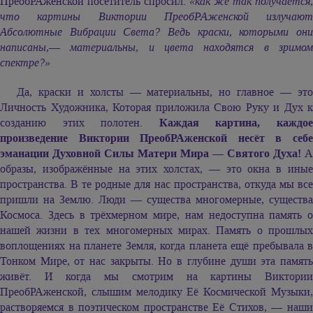
ПреобРАженской посетитель спросил:
«как же так получается,
что картины Виктории ПреобРАженской излучают
Абсолютные Вибрации Света? Ведь краски, которыми они
написаны,
—
материальны, и цвета находятся в зримо
спектре?»
Да, краски и холсты — материальны, но главное — это
Личность Художника, Которая приложила Свою Руку и Дух к
созданию этих полотен.
Каждая картина, каждо
произведение Виктории ПреобРАженской несёт в себе
эманации Духовной Силы Матери Мира — Святого Духа!
А
образы, изображённые на этих холстах, — это окна в иные
пространства. В те родные для нас пространства, откуда мы все
пришли на Землю. Люди — существа многомерные, существа
Космоса. Здесь в трёхмерном мире, нам недоступна память о
нашей жизни в тех многомерных мирах. Память о прошлых
воплощениях на планете Земля, когда планета ещё пребывала в
Тонком Мире, от нас закрыты. Но в глубине души эта память
живёт. И когда мы смотрим на картины Виктории
ПреобРАженской, слышим мелодику Её Космической Музыки,
растворяемся в поэтическом пространстве Её Стихов, — наши