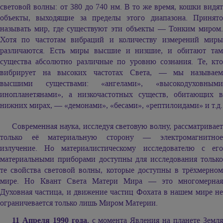
световой волны: от 380 до 740 нм. В то же время, кошки видят
объекты, выходящие за пределы этого диапазона. Принято
называть мир, где существуют эти объекты — Тонким миром.
Хотя по частотам вибраций и количеству измерений миры
различаются. Есть миры высшие и низшие, и обитают там
существа абсолютно различные по уровню сознания. Те, кто
вибрирует на высоких частотах Света, — мы называем
высшими существами: «ангелами», «высокодуховными
инопланетянами», а низкочастотных существ, обитающих в
нижних мирах, — «демонами», «бесами», «рептилоидами» и т.д.
Современная наука, исследуя световую волну, рассматривает
только её материальную сторону — электромагнитное
излучение. Но материалистическому исследователю с его
материальными приборами доступны для исследования только
те свойства световой волны, которые доступны в трёхмерном
мире. Но Квант Света Матери Мира — это многомерная
Духовная частица, и движение частиц Фохата в нашем мире не
ограничевается только лишь Миром Материи.
11 Апреля 1990 года
, с момента Явления на планете Земл