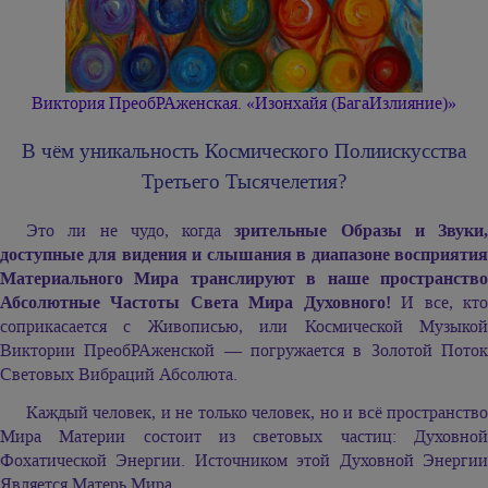
Виктория ПреобРАженская. «Изонхайя (БагаИзлияние)»
В чём уникальность Космического Полиискусства
Третьего Тысячелетия?
Это ли не чудо, когда
зрительные Образы и Звуки,
доступные для видения и слышания в диапазоне восприятия
Материального Мира транслируют в наше пространство
Абсолютные Частоты Света Мира Духовного!
И все, кт
соприкасается с Живописью, или Космической Музыкой
Виктории ПреобРАженской — погружается в Золотой Поток
Световых Вибраций Абсолюта.
Каждый человек, и не только человек, но и всё пространство
Мира Материи состоит из световых частиц: Духовной
Фохатической Энергии. Источником этой Духовной Энергии
Является Матерь Мира.