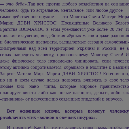
— это беда».
Так вот, против любого воздействия на сознание
человека: будь то астральное, ментальное, или любое другое —
самое действенное оружие — это Молитва Света Матери Мира
Марии ДЭВИ ХРИСТОС! Посвящённые Великого Белого
Братства ЮСМАЛОС в этом убеждаются уже более 20 лет. И
никакие излучения, воздействия чёрных магов и даже радиация
и биологические препараты, распыляемые сегодня самолётами-
химтрейлами над всей территорией Украины и России, не в
силах навредить человеку, произносящему Молитву Света! И
даже физическое тело невозможно чипировать, если человек
этому активно сопротивляется, обращаясь в Молитве к Высшей
Защите Матери Мира Марии ДЭВИ ХРИСТОС! Естественно,
но ни в коем случае нельзя позволять вживлять в своё тело
любые био- нано- чипы, которые мировое правительство
планирует ввести либо как новые паспорта, деньги, либо как
«прививки» от искусственно созданных эпидемий и вирусов.
Вот основные ключи, которые помогут человеку
разоблачить этих «волков в овечьих шкурах».
И помните! Как бы не изгалялись силы тьмы, чтобы не