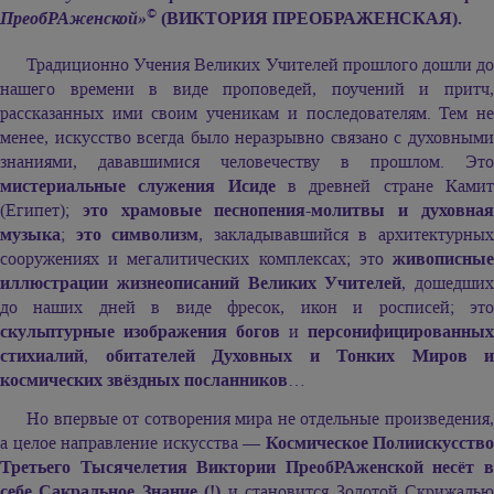
©
ПреобРАженской»
(ВИКТОРИЯ ПРЕОБРАЖЕНСКАЯ).
Традиционно Учения Великих Учителей прошлого дошли до
нашего времени в виде проповедей, поучений и притч,
рассказанных ими своим ученикам и последователям. Тем не
менее, искусство всегда было неразрывно связано с духовными
знаниями, дававшимися человечеству в прошлом. Это
мистериальные служения Исиде
в древней стране Ками
(Египет);
это храмовые песнопения-молитвы и духовна
музыка
;
это символизм
, закладывавшийся в архитектурны
сооружениях и мегалитических комплексах; это
живописные
иллюстрации жизнеописаний Великих Учителей
, дошедших
до наших дней в виде фресок, икон и росписей; это
скульптурные изображения богов
и
персонифицированных
стихиалий
,
обитателей Духовных и Тонких Миров и
космических звёздных посланников
…
Но впервые от сотворения мира не отдельные произведения,
а целое направление искусства —
Космическое Полиискусство
Третьего Тысячелетия Виктории ПреобРАженской несёт в
себе Сакральное Знание (!)
и становится Золотой Скрижаль