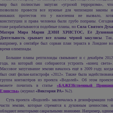
мир был полностью запуган «угрозой терроризма», что
позволило провести все нужные для чипизации законы и
никаких протестов это у населения не вызвало, хотя
конституции и права человека были грубо попраны. Сегодня
тоже разрабатываются подобные планы, но
Сила Святого Дух
Матери Мира Марии ДЭВИ ХРИСТОС, Её Духовная
Деятельность срывает все планы чёрной закулисы
. Так
например, в сентябре был сорван план теракта в Лондоне во
время олимпиады.
Большие планы рептилоиды связывают и с декабрём 2012
года, на который они собираются устроить «конец света».
Массовое запугивание землян началось ещё в 2009 году, когда
был снят фильм-катастрофа «2012». Также была задействована
группа контактёров из проекта «Водолей». Об этом проекте
можете почитать в статье
«БАЖЕНственный Принци
Единства»
(журнал
«Виктория РА»
№2).
Суть проекта «Водолей» заключалась в дезинформации той
части землян, которые стремятся к духовным ценностям, и
обладают некоторыми сакральными знаниями. Например, одним