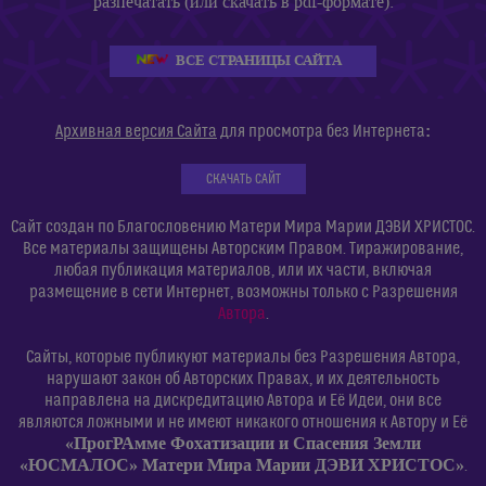
разпечатать (или скачать в pdf-формате):
ВСЕ СТРАНИЦЫ САЙТА
:
Архивная версия Сайта
для просмотра без Интернета
СКАЧАТЬ САЙТ
Сайт создан по Благословению Матери Мира Марии ДЭВИ ХРИСТОС.
Все материалы защищены Авторским Правом. Тиражирование,
любая публикация материалов, или их части, включая
размещение в сети Интернет, возможны только с Разрешения
Автора
.
Сайты, которые публикуют материалы без Разрешения Автора,
нарушают закон об Авторских Правах, и их деятельность
направлена на дискредитацию Автора и Её Идеи, они все
являются ложными и не имеют никакого отношения к Автору и Её
«ПрогРАмме Фохатизации и Спасения Земли
«ЮСМАЛОС» Матери Мира Марии ДЭВИ ХРИСТОС»
.