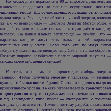
Но несмотря на поражение в 90-х, мировое правительство
планомерно продолжает до сих пор осуществлять попытки
чипизации землян. Для осуществления этой акции рептилоидам
нужна энергия. Речь идёт не об электрической энергии, конечно
же, а о жизненной силе — Световой Энергии Матери Мира, о
которой сказано в начале статьи, и которая даётся каждому
человеку. На нашей планете рептилоиды — чужаки. Это —
паразиты, которые могут жить только за счёт воровства
жизненных сил у землян. Более того, они не могут силой
забирать у землян их жизненную силу Света, а только обманом.
Поэтому широкое разоблачение планов мировой закулисы —
сегодня самое действенное оружие!
Известны и приёмы, как происходит «забор» энергии
тёмными.
Чтобы получить энергию у человека, — тёмны
нужно, чтобы высокие вибрации Света низводились им до их
примитивного уровня. То есть, чтобы человек транслировал
в пространство энергии страха, алчности, ненависти, похоти
и т.д.
Телевидение, кино, пресса — инструменты, с помощью
которых достигается это. Именно поэтому разрабатывался план
«атаки на Америку» 11 сентября 2001 года, когда весь западный