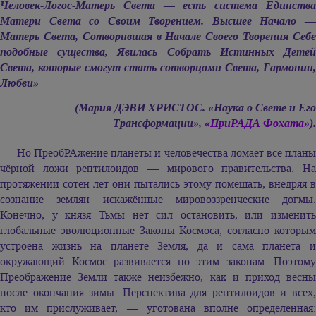
Человек-Логос-Матерь Света — есть система Единства
Матери Света со Своим Творением. Высшее Начало —
Матерь Света, Сотворившая в Начале Своего Творения Себе
подобные существа, Явилась Собрать Истинных Детей
Света, которые смогут стать сотворцами Света, Гармонии,
Любви»
(Мария ДЭВИ ХРИСТОС. «Наука о Свете и Его
Трансформации»,
«ПриРАДА Фохата»
).
Но ПреобРАжение планеты и человечества ломает все планы
чёрной ложи рептилоидов — мирового правительства. На
протяжении сотен лет они пытались этому помешать, внедряя в
сознание землян искажённые мировоззренческие догмы.
Конечно, у князя Тьмы нет сил остановить, или изменить
глобальные эволюционные Законы Космоса, согласно которым
устроена жизнь на планете Земля, да и сама планета и
окружающий Космос развивается по этим законам. Поэтому
Преображение Земли также неизбежно, как и приход весны
после окончания зимы. Перспектива для рептилоидов и всех,
кто им прислуживает, — уготована вполне определённая: