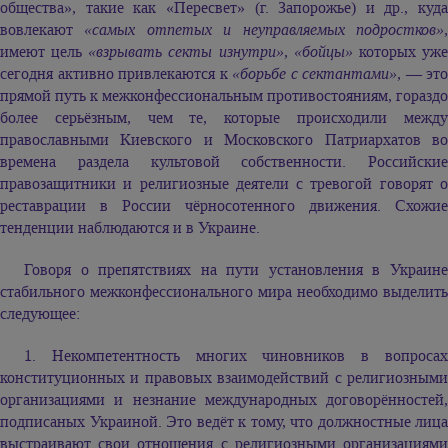
общества», такие как «Пересвет» (г. Запорожье) и др., куда
вовлекают
«самых отпетых и неуправляемых подростков»
имеют цель
«взрывать секты изнутри»
,
«бойцы»
которых уж
сегодня активно привлекаются к
«борьбе с сектантами»
, — это
прямой путь к межконфессиональным противостояниям, гораздо
более серьёзным, чем те, которые происходили между
православными Киевского и Московского Патриархатов во
времена раздела культовой собственности. Российские
правозащитники и религиозные деятели с тревогой говорят о
реставрации в России чёрносотенного движения. Схожие
тенденции наблюдаются и в Украине.
Говоря о препятствиях на пути установления в Украине
стабильного межконфессионального мира необходимо выделить
следующее:
1. Некомпетентность многих чиновников в вопросах
конституционных и правовых взаимодействий с религиозными
организациями и незнание международных договорённостей,
подписаных Украиной. Это ведёт к тому, что должностные лица
выстраивают свои отношения с религиозными организациями