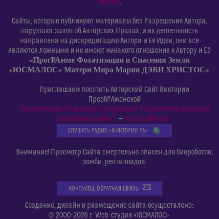
Автора
.
Сайты, которые публикуют материалы без Разрешения Автора,
нарушают закон об Авторских Правах, и их деятельность
направлена на дискредитацию Автора и Её Идеи, они все
являются ложными и не имеют никакого отношения к Автору и Её
«ПрогРАмме Фохатизации и Спасения Земли
«ЮСМАЛОС» Матери Мира Марии ДЭВИ ХРИСТОС»
.
Приглашаем посетить Авторский Сайт Виктории
ПреобРАженской
«Космическое Полиискусство Третьего Тысячелетия Виктории
©
ПреобРАженской»
—
VictoriaRA.com
СЛУШАТЬ РАДИО «ВИКТОРИЯ РА»
Внимание! Просмотр Сайта смертельно опасен для биороботов,
зомби, рептилоидов!
КОНТАКТЫ. ОБРАТНАЯ СВЯЗЬ
:
Создание, дизайн и размещение сайта осуществлено
© 2000-2026 г. Web-студия «ЮСМАЛОС».