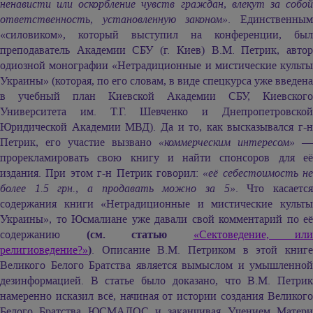
ненависти или оскорбление чувств граждан, влекут за собой
ответственность, установленную законом»
. Единственны
«силовиком», который выступил на конференции, был
преподаватель Академии СБУ (г. Киев) В.М. Петрик, автор
одиозной монографии «Нетрадиционные и мистические культы
Украины» (которая, по его словам, в виде спецкурса уже введена
в учебный план Киевской Академии СБУ, Киевского
Университета им. Т.Г. Шевченко и Днепропетровской
Юридической Академии МВД). Да и то, как высказывался г-н
Петрик, его участие вызвано
«коммерческим интересом»
—
прорекламировать свою книгу и найти спонсоров для её
издания. При этом г-н Петрик говорил:
«её себестоимость не
более 1.5 грн., а продавать можно за 5»
. Что касаетс
содержания книги «Нетрадиционные и мистические культы
Украины», то Юсмалиане уже давали свой комментарий по её
содержанию
(см. статью
«Сектоведение, или
религиоведение?»
)
. Описание В.М. Петриком в этой книге
Великого Белого Братства является вымыслом и умышленной
дезинформацией. В статье было доказано, что В.М. Петрик
намеренно исказил всё, начиная от истории создания Великого
Белого Братства ЮСМАЛОС и заканчивая Учением Матери