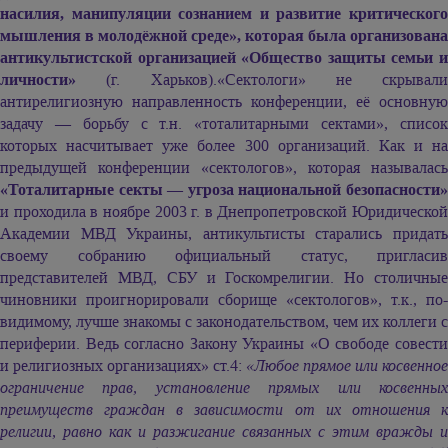
насилия, манипуляции сознанием и развитие критического
мышления в молодёжной среде», которая была организована
антикультистской организацией «Общество защиты семьи и
личности»
(г. Харьков).«Сектологи» не скрывали
антирелигиозную направленность конференции, её основную
задачу — борьбу с т.н. «тоталитарными сектами», список
которых насчитывает уже более 300 организаций. Как и на
предыдущей конференции «сектологов», которая называлась
«Тоталитарные секты — угроза национальной безопасности»
и проходила в ноябре 2003 г. в Днепропетровской Юридической
Академии МВД Украины, антикультисты старались придать
своему собранию официальный статус, пригласив
представителей МВД, СБУ и Госкомрелигии. Но столичные
чиновники проигнорировали сборище «сектологов», т.к., по-
видимому, лучше знакомы с законодательством, чем их коллеги с
периферии. Ведь согласно Закону Украины «О свободе совести
и религиозных организациях» ст.4:
«Любое прямое или косвенное
ограничение прав, установление прямых или косвенных
преимуществ граждан в зависимости от их отношения к
религии, равно как и разжигание связанных с этим вражды и