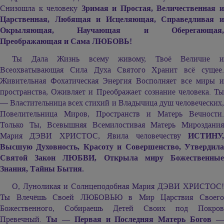
Снизошла к человеку
Зримая и Простая, Величественная 
Царственная, Любящая и Исцеляющая, Справедливая и
Окрыляющая, Научающая и Оберегающая,
Преображающая и Сама ЛЮБОВЬ!
Ты Дала Жизнь всему живому, Твоё Величие и
Всеохватывающая Сила Духа Святого Хранит всё сущее.
Живительная Фохатическая Энергия Восполняет все миры и
пространства, Оживляет и Преображает сознание человека. Ты
— Властительница всех стихий и Владычица душ человеческих,
Повелительница Миров, Пространств и Матерь Вечности.
Только Ты, Всевышняя Всемилостивая Матерь Мироздания
Мария ДЭВИ ХРИСТОС,
Явила человечеству
ИСТИНУ
Высшую Духовность, Красоту и Совершенство, Утвердила
Святой Закон ЛЮБВИ, Открыла миру Божественные
Знания, Тайны Бытия.
О, Луноликая и Солнцеподобная
Мария ДЭВИ ХРИСТОС!
Ты Влечёшь Своей ЛЮБОВЬЮ в Мир Царствия Своего
Божественного, Собираешь Детей Своих под Покров
Превечный.
Ты — Первая и Последняя Матерь Богов
—