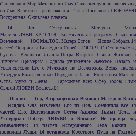
Снизошла в Мир Материи во Имя Спасения душ человеческих,
во Имя Великого Преображения. Твоей Превечной ЛЮБОВЬЮ
Воскрешена, Оживлена планета.
14 Лет
Совершается Матерью Мира
Марией ДЭВИ ХРИСТОС
Космическая Программа Спасени
Вселенной —
ЮСМАЛОС
. Матерь Богов — Исида Собрала 14
частей Осириса и Возродила Своей ЛЮБОВЬЮ Осириса-Гора,
Супруга Вечности Иоанна-Петра Второго. Своей Жизнью и
Личным Примером Подняла униженное Женское Начало и
Уравновесила Его с Мужским на Вселенских Весах, навеки
Утвердив Божественный Порядок и Закон. Единством Матери-
Отца, Мужа и Жены — Гармонией всех Сфер Тобою Гимн
Святой ЛЮБВИ Воспетый!
«Осирис — Гор, Возрождённый Великой Матерью Богов
— Исидой. Она Извлекла Его из Вод, Соединила все 14
частей Его, Истерзанного Сетом (князем Тьмы) Тела, и
Утвердила Победу ЛЮБВИ в Космосе! Не правда ли,
символично: 14 частей Истерзанного Тела Божия —
половина Луны, 14 остановок Крестного Пути на Голгофу