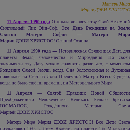
Матерь Мира
Мария ДЭВИ ХРИСТОС
11 Апреля 1990 года
Открыла человечеству Свой Неземно
Сиятельный Лик Эйн-Соф.
Это День Рождения на Земл
Святой Матери Софии — Матери Мира
Марии ДЭВИ ХРИСТОС!
Осанна! Осанна!
11 Апреля 1990 года
— Историческая Священная Дата для
планеты Земля, человечества и Мироздания. По своей
значимости эту Дату можно сравнить, разве что, с моментом
Рождения Самой Земли, когда Она Золотоносная и Духовная
появилась на Свет из Лона Превечной Матери Всего Сущего,
когда не было ещё ни времени, ни Материального Мира.
11 Апреля
— Святой Праздник Новой Общност
Преображённого Человечества Великого Белого Братства
ЮСМАЛОС
, Рождённого Матерью Света
Марией ДЭВИ ХРИСТОС.
Матерь Мира
Мария ДЭВИ ХРИСТОС!
Все Дети Свет
поздравляют Тебя с Днём Явления на планету. Ты Милостиво