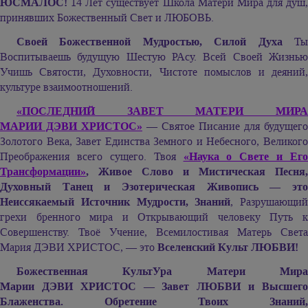
ЮСМАЛОС!
14 Лет существует Школа Матери Мира для душ,
принявших Божественный Свет и ЛЮБОВЬ.
Своей Божественной Мудростью, Силой Духа
Т
Воспитываешь будущую Шестую РАсу. Всей Своей Жизнью
Учишь Святости, Духовности, Чистоте помыслов и деяний,
культуре взаимоотношений.
«ПОСЛЕДНИЙ ЗАВЕТ МАТЕРИ МИРА
МАРИИ ДЭВИ ХРИСТОС»
— Святое Писание для будущего
Золотого Века, Завет Единства Земного и Небесного, Великого
Преображения всего сущего. Твоя
«Наука о Свете и Его
Трансформации»
, Живое Слово и Мистическая Песня,
Духовный Танец и Эзотерическая Живопись — это
Неиссякаемый Источник Мудрости, Знаний
, Разрушающий
грехи бренного мира и Открывающий человеку Путь к
Совершенству. Твоё Учение, Всемилостивая Матерь Света
Мария ДЭВИ ХРИСТОС,
— это
Вселенский Культ ЛЮБВИ!
Божественная КультУра Матери Мира
Марии ДЭВИ ХРИСТОС
— Завет ЛЮБВИ и Высшег
Блаженства. Обретение Твоих Знаний,