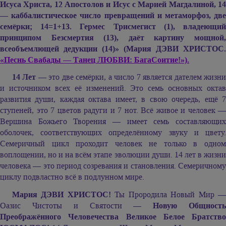
Исуса Христа, 12 Апостолов и Исус с Марией Магдалиной, 14
— каббалистическое число превращений и метаморфоз, две
семёрки; 14=1+13. Гермес Трисмегист (1), владеющий
принципом Безсмертия (13), даёт картину мощной,
всеобъемлющей дедукции (14)» (
Мария ДЭВИ ХРИСТОС.
«Песнь Свабады — Танец ЛЮБВИ: БагаСоитие!»).
14 Лет
— это две семёрки, а число 7 является дателем жизн
и источником всех её изменений. Это семь основных октав
развития души, каждая октава имеет, в свою очередь, ещё 7
ступеней, это 7 цветов радуги и 7 нот. Всё живое и человек —
Вершина Божьего Творения — имеет семь составляющих
оболочек, соответствующих определённому звуку и цвету.
Семеричный цикл проходит человек не только в одном
воплощении, но и на всём этапе эволюции души. 14 лет в жизни
человека — это период созревания и становления. Семеричному
циклу подвластно всё в подлунном мире.
Мария ДЭВИ ХРИСТОС!
Ты Прородила Новый Мир 
Оазис Чистоты и Святости —
Новую Общност
Преображённого Человечества Великое Белое Братство