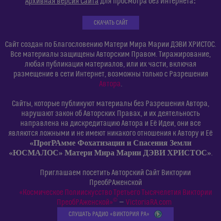
:
Архивная версия Сайта
для просмотра без Интернета
СКАЧАТЬ САЙТ
Сайт создан по Благословению Матери Мира Марии ДЭВИ ХРИСТОС.
Все материалы защищены Авторским Правом. Тиражирование,
любая публикация материалов, или их части, включая
размещение в сети Интернет, возможны только с Разрешения
Автора
.
Сайты, которые публикуют материалы без Разрешения Автора,
нарушают закон об Авторских Правах, и их деятельность
направлена на дискредитацию Автора и Её Идеи, они все
являются ложными и не имеют никакого отношения к Автору и Её
«ПрогРАмме Фохатизации и Спасения Земли
«ЮСМАЛОС» Матери Мира Марии ДЭВИ ХРИСТОС»
.
Приглашаем посетить Авторский Сайт Виктории
ПреобРАженской
«Космическое Полиискусство Третьего Тысячелетия Виктории
©
ПреобРАженской»
—
VictoriaRA.com
СЛУШАТЬ РАДИО «ВИКТОРИЯ РА»