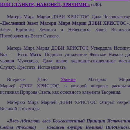
ИЛИ СТАНЬТЕ, НАКОНЕЦ, ЗРЯЧИМИ!»
п.30).
Матерь Мира
Мария ДЭВИ ХРИСТОС
Дала Человечеств
«Последний Завет Матери Мира
Марии ДЭВИ ХРИСТОС»
Завет Единства Земного и Небесного, Завет Великого
Преображения Всего Сущего.
Матерь Мира
Мария ДЭВИ ХРИСТОС
Утвердила Истину
Бог — Есть Мать
. Подняла униженное Женское Начало до
уровня Мужского, Дала право женщине-священнице вести
Службу, Крестить, Исповедовать.
Впервые Дано
Учение
Матерью Мира
Марией ДЭВИ ХРИСТОС,
в которой впервые раскрыта
истинная Природа Света, как основного элемента Творения.
Матерью Мира
Марией ДЭВИ ХРИСТОС
Открыт секрет
Великой Пирамиды.
«Весь Абсолют, весь Божественный Принцип Истечения
Света (Фохата) — заложен внутри Великой ПиРАмиды.