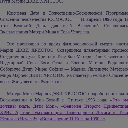
Пути
Марии ДЭВИ ХРИСТОС.
Ключевая Дата в Божественно-Космической Программе
Спасения человечества ЮСМАЛОС —
11 апреля 1990 года
. В
этот Великий День для всей Вселенной Свершилась
Эксплантация Матери Мира в Тело Человека.
Это произошло во время физиологической смерти плоти
Марии ДЭВИ ХРИСТОС.
Совершился планетарный процес
Соединения Духа Христа в Теле БогоМатери. Или Священный
Надмирный Союз Бога Отца и Богини Матери, Родивших
Соборную Душу Мира: Софию — Марию, Явленную Матерью
Мира
Марией ДЭВИ ХРИСТОС
на планету Земля во Спасение
всего Живущего от тёмных сил.
Матерь Мира
Мария ДЭВИ ХРИСТОС
подробно описала 
Восхождении в Мир Божий в Статьях 1993 года:
«Это в
должны знать, Дети Мои»
,
«Феномен Второго Пришестви
ХРИСТА, или Эксплантация Планетарного Логоса в Тело
Женского Начала!»
,
«Возхождение 11 Нисана 1990 г.»
.