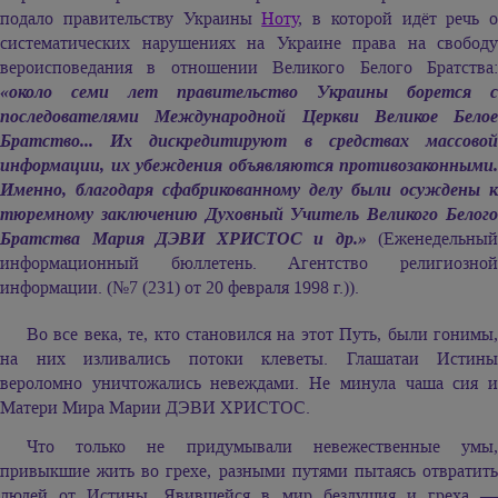
подало правительству Украины
Ноту
, в которой идёт речь о
систематических нарушениях на Украине права на свободу
вероисповедания в отношении Великого Белого Братства:
«около семи лет правительство Украины борется с
последователями Международной Церкви Великое Белое
Братство... Их дискредитируют в средствах массовой
информации, их убеждения объявляются противозаконными.
Именно, благодаря сфабрикованному делу были осуждены к
тюремному заключению Духовный Учитель Великого Белого
Братства
Мария ДЭВИ ХРИСТОС
и др.»
(Еженедельный
информационный бюллетень. Агентство религиозной
информации. (№7 (231) от 20 февраля 1998 г.)).
Во все века, те, кто становился на этот Путь, были гонимы,
на них изливались потоки клеветы. Глашатаи Истины
вероломно уничтожались невеждами. Не минула чаша сия и
Матери Мира
Марии ДЭВИ ХРИСТОС.
Что только не придумывали невежественные умы,
привыкшие жить во грехе, разными путями пытаясь отвратить
людей от Истины, Явившейся в мир бездушия и греха —