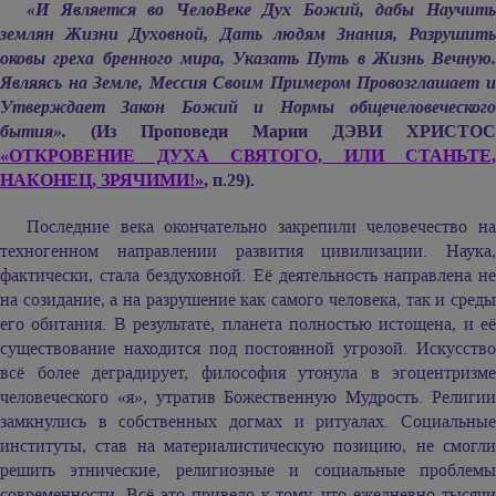
«И Является во ЧелоВеке Дух Божий, дабы Научить
землян Жизни Духовной, Дать людям Знания, Разрушить
оковы греха бренного мира, Указать Путь в Жизнь Вечную.
Являясь на Земле, Мессия Своим Примером Провозглашает и
Утверждает Закон Божий и Нормы общечеловеческого
бытия».
(Из Проповеди
Марии ДЭВИ ХРИСТОС
«ОТКРОВЕНИЕ ДУХА СВЯТОГО, ИЛИ СТАНЬТЕ,
НАКОНЕЦ, ЗРЯЧИМИ!»
, п.29).
Последние века окончательно закрепили человечество на
техногенном направлении развития цивилизации. Наука,
фактически, стала бездуховной. Её деятельность направлена не
на созидание, а на разрушение как самого человека, так и среды
его обитания. В результате, планета полностью истощена, и её
существование находится под постоянной угрозой. Искусство
всё более деградирует, философия утонула в эгоцентризме
человеческого «я», утратив Божественную Мудрость. Религии
замкнулись в собственных догмах и ритуалах. Социальные
институты, став на материалистическую позицию, не смогли
решить этнические, религиозные и социальные проблемы
современности. Всё это привело к тому, что ежедневно тысячи