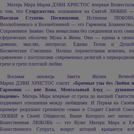
Матерь Мира
Мария ДЭВИ ХРИСТОС
впервые Возвестила
о том, что
Супружество
, основанное на Святой ЛЮБВИ —
Высшая Ступень Посвящения
. Истинная ЛЮБОВЬ
Возлюбленного и Возлюбленной — это Гармония, Блаженство,
Сокровенное Знание. Она немыслима без соединения всех семи
сферических оболочек Мужа и Жены. Они — едины в своих
деяниях, мыслях, интересах. Едины Телом и Душой
Космические Союзники. Налицо поразительная новизна, по
сравнению с постулатами современных религий о первородном
грехе и грехе плотской любви.
Восьмая заповедь Завета Жизни Вечной
Марии ДЭВИ ХРИСТОС
гласит:
«Брачные узы без Любви и
Гармонии — вне Кона. Ментальный блуд — духовное
падение»
. Матерь Мира впервые от греха до высшей Святости
поднимает отношения между любящими. И Первая на Своём
примере разрушает греховную семью и Создаёт Святой Союз
ЛЮБВИ в Своей Общности, Выше Которого нет ничего.
Божественная ЛЮБОВЬ — это Культ Матери Мира и Её
Божественного Супруга, вокруг которой вращается всё