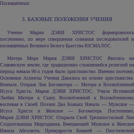
Посвящённых.
3. БАЗОВЫЕ ПОЛОЖЕНИЯ УЧЕНИЯ
Учение
Марии ДЭВИ ХРИСТОС
формировалось
постепенно, по мере совершения сознания последователей и
посвящённых Великого Белого Братства ЮСМАЛОС.
Матерь Мира
Мария ДЭВИ ХРИСТОС
Явилась на
Славянскую землю, где традиционно сложившейся религией на
период начала 90-х годов было христианство. Именно поэтому,
Основные Аспекты Учения Давались на основе христианства.
Вначале, Открыв Лик Богоматери — Матери и Возлюбленной
Исуса Христа,
Мария ДЭВИ ХРИСТОС,
Учила Истинной
Любви Матери к Сыну, Возлюбленной к Возлюбленному,
воспевая в Своей Поэзии Два Божьих Начала — Мужское —
Исуса Христа и Женское — Богоматерь. Постепенно,
Мария ДЭВИ ХРИСТОС
Открыла Свой Трёхипостасный Ли
Создательницы Мироздания, Вмещающей Мужское и Женское
Начала Абсолюта, Премудрости Божией — Гностической