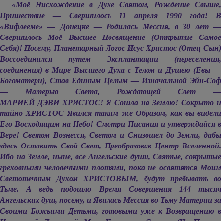
«Моё Нисхождение в Духе Святом, Рождение Свыше,
Пришествие — Свершилось 11 апреля 1990 года! В
«Вифлееме» — Донецке — Родилась Мессия, в 30 лет —
Свершилось Моё Высшее Посвящение (Открытие Самое
Себя)! Посему, Планетарный Логос Исус Христос (Отец-Сын)
Воссоединился путём Эксплантации (переселения,
соединения) в Мире Высшего Духа с Телом и Душею (Евы —
Богоматери), Став Единым Целым — Изначальной Эйн-Соф
— Матерью Света, Рождающей Свет —
МАРИЕЙ ДЭВИ ХРИСТОС!
Я Сошла на Землю! Сокрыто и
тайно ХРИСТОС Явился таким же Образом, как вы видели
Его Восходящим на Небо! Смотри Писания и утверждайся в
Вере! Светом Вознёсся, Светом и Снизошёл до Земли, дабы
здесь Оставить Свой Свет, Преобразовав Центр Вселенной.
Ибо на Земле, ныне, все Ангельские души, Святые, сокрытые
греховными человечьими плотями, пока не освятятся Моим
Светотечным Духом ХРИСТОВЫМ, будут пребывать во
Тьме. А ведь подошло Время Совершения 144 тысяч
Ангельских душ, посему, и Явилась Мессия во Тьму Материи за
Своими Божьими Детьми, готовыми уже к Возвращению в