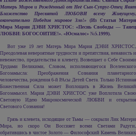
в Плане Божественного Домостроительства: Святая София-
Матерь Миров и Рождённый от Неё Сын-Супруг-Отец Явят
Блаженство Пресвятой ЛЮБОВИ всему Живущему,
окончательно Победив мировое Зло!»
(Из Статьи Матер
Мира
Марии ДЭВИ ХРИСТОС:
«Песнь Свободы — Танец
ЛЮБВИ: БОГОСОИТИЕ!». «Юсмалос» №5.1999).
Вот уже 19 лет Матерь Мира
Мария ДЭВИ ХРИСТОС,
Преодолевая невероятные трудности и препятствия, ненависть и
невежество, предательства и клевету, Возвещает о Себе Своими
Трудами Великими, Словом, исполняющегося Вселенского
Богозамысла: Преображения Сознания планетарного
человечества, рождения 6-й РАсы Детей Света. Только Истинная
Божественная Сила может Воплощать в Жизнь Великий
Богозамысел.
Мария ДЭВИ ХРИСТОС
уже Воплотила Сво
Световую Идею Макрокосмической ЛЮБВИ и открытия
Светового Сознания!
Грязь и клевета, исходящие от Тьмы — сокрыли Лик Матери
Мира, но скоро Он Воссияет всеми Светами Радуги,
обратившись в чистое Золото — Философский Камень Великих