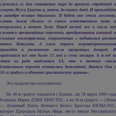
случались со дня сотворения мира до времени страданий и
смерти Исуса Христа и, затем, до наших дней. И произойдёт
в октябре великое движение. И будет оно столь жестоко,
словно Земля сбилась со своего естественного пути и
погрузилась в вечную Тьму. Перед весной же и после неё
случатся чрезвычайные перемены, преобразования империй и
сильные землетрясения, сопряжённые с небывалым ростом
нового Вавилона. А ужас первого жертвоприношения
приведёт к увеличению числа презренных дочерей. И
продлится всё это более 73 лет и семи месяцев. А вслед за
этим из рода выделится ТА, что в течение столь
длительного периода оставалась безплодной. Явится Она с
50-го градуса и обновит христианскую церковь».
Это пророчество исполнилось!
На 48-м градусе находится г.Донецк, где 28 марта 1960 года
Родилась
Мария ДЭВИ ХРИСТОС,
а на 50-м градусе — г.Кие
— Духовный Центр Великого Белого Братства ЮСМАЛОС,
которое Прородила Матерь Мира, место начала Мессианского