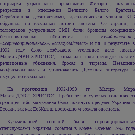
патриарха украинского православия Филарета, начались
репрессии в отношении Великого Белого Братства.
Отработанная десятилетиями, идеологическая машина КГБ
обрушила на юсмалиан потоки клеветы. Со страниц и
телеэкранов услужливых СМИ были брошены совершенно
безосновательные обвинения о
«зомбировании»
,
«жертвоприношениях»,
«самоубийствах»
и т.п. В результате, в
1992 году было возбуждено уголовное дело против
Марии ДЭВИ ХРИСТОС,
а юсмалиан стали преследовать за их
религиозные убеждения, бросая в тюрьмы. Незаконно
конфисковывалась и уничтожалась Духовная литература и
имущество юсмалиан.
На протяжении 1992-1993 гг. Матерь Мира
Мария ДЭВИ ХРИСТОС
Пребывает в суровых гонениях за
границей, ибо вынуждена была покинуть пределы Украины и
России, так как Её Жизни постоянно угрожала опасность.
Кульминацией гонений были, спровоцированные
спецслужбами Украины, события в Киеве. Осенью 1993 года
тысячи юсмалиан направились в Киев для встречи с