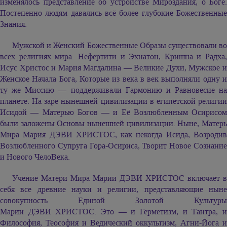
изменялось представление об устройстве Мироздания, о Боге.
Постепенно людям давались всё более глубокие Божественные
Знания.
Мужской и Женский Божественные Образы существовали во
всех религиях мира. Нефертити и Эхнатон, Кришна и Радха,
Исус Христос и Мария Магдалина — Великие Духи, Мужское и
Женское Начала Бога, Которые из века в век выполняли одну и
ту же Миссию — поддерживали Гармонию и Равновесие на
планете. На заре нынешней цивилизации в египетской религии
Исидой — Матерью Богов — и Её Возлюбленным Осирисом
были заложены Основы нынешней цивилизации. Ныне, Матерь
Мира
Мария ДЭВИ ХРИСТОС,
как некогда Исида, Возроди
Возлюбленного Супруга Гора-Осириса, Творит Новое Сознание
и Нового ЧелоВека.
Учение Матери Мира
Марии ДЭВИ ХРИСТОС
включает в
себя все древние науки и религии, представляющие ныне
совокупность Единой Золотой Культуры
Марии ДЭВИ ХРИСТОС.
Это — и Герметизм, и Тантра, 
Философия, Теософия и Ведический оккультизм, Агни-Йога и