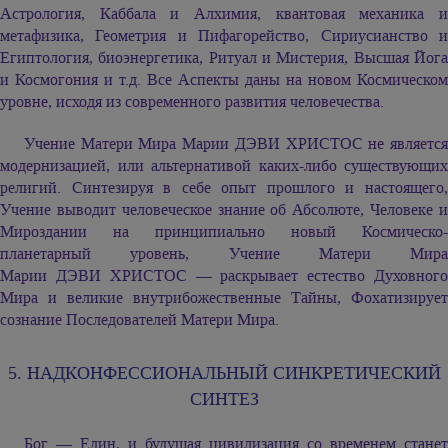
Астрология, Каббала и Алхимия, квантовая механика и
метафизика, Геометрия и Пифагорейство, Сириусианство и
Египтология, биоэнергетика, Ритуал и Мистерия, Высшая Йога
и Космогония и т.д. Все Аспекты даны на новом Космическом
уровне, исходя из современного развития человечества.
Учение Матери Мира
Марии ДЭВИ ХРИСТОС
не являетс
модернизацией, или альтернативой каких-либо существующих
религий. Синтезируя в себе опыт прошлого и настоящего,
Учение выводит человеческое знание об Абсолюте, Человеке и
Мироздании на принципиально новый Космическо-
планетарный уровень, Учение Матери Мира
Марии ДЭВИ ХРИСТОС
— раскрывает естество Духовног
Мира и великие внутрибожественные Тайны, Фохатизирует
сознание Последователей Матери Мира.
5. НАДКОНФЕССИОНАЛЬНЫЙ СИНКРЕТИЧЕСКИЙ
СИНТЕЗ
Бог — Един, и будущая цивилизация со временем станет