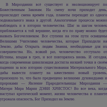
В Мироздании всё существует и эволюционирует по
Божественным Законам. На смену ночи приходит день,
происходит смена времён года, планеты переходят из одного
зодиакального знака в другой. Аналогичные процессы можно
наблюдать и в изтории человечества. Шаг за шагом человек
приближается к той вершине, когда его по праву можно будет
назвать Богочеловеком. Все ступени на этом пути освящены
Великими Учителями человечества, которые Приходили на
Землю, дабы Открыть людям Знания, необходимые для их
совершенства. Но, всякий раз, человечество отступало от
Истины, впадая в грех, и всё повторялось вновь. И сегодня,
когда современная цивилизация достигла низшей точки в своём
падении за всю изторию существования Материального Мира,
дабы вывести планету на качественно новый уровень,
произошло то, что было предвещено великими духовидцами и
пророками — Явление Прародительницы Мироздания —
Матери Мира
Марии ДЭВИ ХРИСТОС!
Во все века, когда
наступал критический момент, жизни человечества и планете
угрожала опасность, Бог Приходил на Землю.