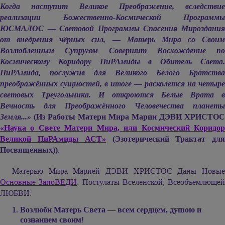
Когда наступит Великое Преображение, вследствие
реализации Божественно-Космической Программы
ЮСМАЛОС — Световой Программы Спасения Мироздания
от внедрения чёрных сил, — Матерь Мира со Своим
Возлюбленным Супругом Совершит Восхождение по
Космическому Коридору ПиРАмиды в Обитель Света.
ПиРАмида, послужив для Великого Белого Братства
преображённых сущностей, в итоге — расколется на четыре
световых Треугольника. И откроются Белые Врата в
Вечность для Преображённого Человечества планеты
Земля...»
(Из Работы Матери Мира
Марии ДЭВИ ХРИСТОС
«Наука о Свете Матери Мира, или Космический Коридор
Великой ПиРАмиды АСТ»
(Эзотерический Трактат дл
Посвящённых)).
Матерью Мира
Марией ДЭВИ ХРИСТОС
Даны Новы
Основные ЗапоВЕДИ
: Постулаты Вселенской, Всеобъемлющей
ЛЮБВИ:
Возлюби Матерь Света — всем сердцем, душою и
сознанием своим!