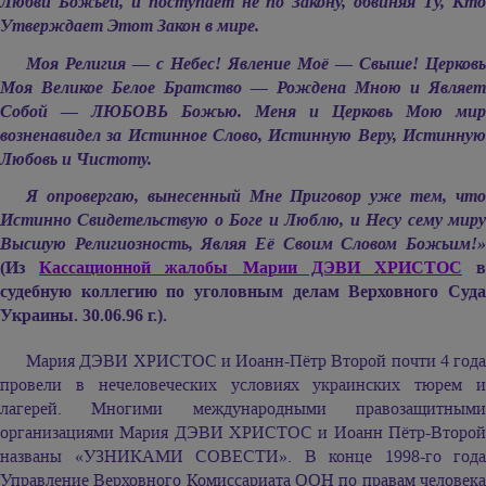
Любви Божьей, и поступает не по Закону, обвиняя Ту, Кто
Утверждает Этот Закон в мире.
Моя Религия — с Небес! Явление Моё — Свыше! Церковь
Моя Великое Белое Братство — Рождена Мною и Являет
Собой — ЛЮБОВЬ Божью. Меня и Церковь Мою мир
возненавидел за Истинное Слово, Истинную Веру, Истинную
Любовь и Чистоту.
Я опровергаю, вынесенный Мне Приговор уже тем, что
Истинно Свидетельствую о Боге и Люблю, и Несу сему миру
Высшую Религиозность, Являя Её Своим Словом Божьим!»
(Из
Кассационной жалобы
Марии ДЭВИ ХРИСТОС
судебную коллегию по уголовным делам Верховного Суда
Украины. 30.06.96 г.).
Мария ДЭВИ ХРИСТОС
и Иоанн-Пётр Второй почти 4 года
провели в нечеловеческих условиях украинских тюрем и
лагерей. Многими международными правозащитными
организациями
Мария ДЭВИ ХРИСТОС
и Иоанн Пётр-Второ
названы «УЗНИКАМИ СОВЕСТИ». В конце 1998-го года
Управление Верховного Комиссариата ООН по правам человека