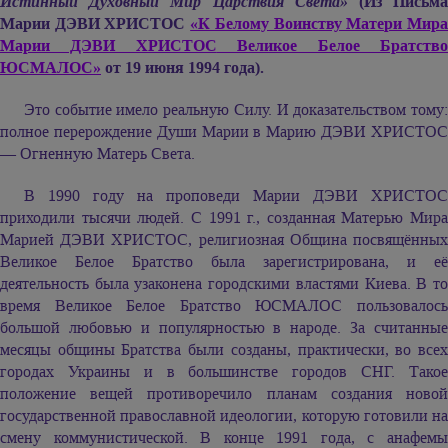
Истинный Духовный Мир Царствия Света»
(Из Письм
Марии ДЭВИ ХРИСТОС
«К Белому Воинству Матери Мир
Марии ДЭВИ ХРИСТОС
Великое Белое Братств
ЮСМАЛОС»
от 19 июня 1994 года).
Это событие имело реальную Силу. И доказательством тому:
полное перерождение Души Марии в
Марию ДЭВИ ХРИСТО
— Огненную Матерь Света.
В 1990 году на проповеди
Марии ДЭВИ ХРИСТОС
приходили тысячи людей. С 1991 г., созданная Матерью Мира
Марией ДЭВИ ХРИСТОС,
религиозная Община посвящённы
Великое Белое Братство была зарегистрирована, и её
деятельность была узаконена городскими властями Киева. В то
время Великое Белое Братство ЮСМАЛОС пользовалось
большой любовью и популярностью в народе. За считанные
месяцы общины Братства были созданы, практически, во всех
городах Украины и в большинстве городов СНГ. Такое
положение вещей противоречило планам создания новой
государственной православной идеологии, которую готовили на
смену коммунистической. В конце 1991 года, с анафемы