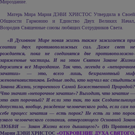
Мироздание.
Матерь Мира
Мария ДЭВИ ХРИСТОС
Утвердила в Свое
Общности Гармонию и Единство Двух Великих Начал,
Возродив Священные союзы любящих Сотрудников Света.
«В Духовном Мире новая жизнь также зажигается при
соитии двух противоположных сил. Даже свет не
рождается, пока не соединятся две противоположно-
заряженные частицы. И на этом Святом Законе Жизни
держится всё Мироздание. Так что, легенда о «непорочном
зачатии» — это, всего лишь, безграмотный миф
женоненавистников. Бедные люди, кто научил вас стыдиться
Закона Жизни, устроенного Самой Божественной Природой?
Что значит «непорочное зачатие»? Выходит, что зачатие —
это акт порочный? И если это так, то как Создательница
допустила, вообще, рождение человеческого рода, если сам по
себе процесс зачатия — есть порок? Не есть ли это порок
узкого человеческого сознания, отвергающего Основной Закон
ЛЮБВИ — Закон Жизни всего дышащего?»
(Из Проповеди
Марии ДЭВИ ХРИСТОС
«ОТКРОВЕНИЕ ДУХА СВЯТОГО,