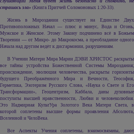
слушающий Меня будет жить безопасно и спокойно, не
страшась зла»
(Книга Притчей Соломоновых 1:20-33).
Жизнь в Мироздании существует на Единстве Двух
Противоположных Начал — плюс и минус, Вода и Огонь,
Мужское и Женское. Этому Закону подчинено всё в Божьем
Творении — от Микро- до Макрокосма, а преобладание одного
Начала над другим ведёт к дисгармонии, разрушениям.
В Учении Матери Мира
Марии ДЭВИ ХРИСТОС
раскрыт
все тайны устройства Божественной Системы Мироздания;
происхождение, эволюция человечества, раскрыты горизонты
будущего Преображённого Мира и Вечности, Теософия,
Герметика, Эзотеризм Русского Слова, «Наука о Свете и Его
Трансформации», Геоцентризм, Каббала, даны духовные
постулаты высшей нравственности, Любви и человеколюбия.
Это Надмирная КультУра Золотого Века Матери Света, в
которой соплетены высшие формы проявления Абсолюта,
Вселенной и ЧелоВека.
Все Аспекты Учения соплетены, взаимосвязаны, дают