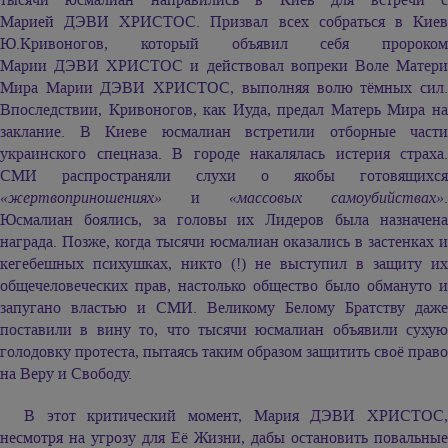
Марией ДЭВИ ХРИСТОС.
Призвал всех собраться в Кие
Ю.Кривоногов, который объявил себя пророком
Марии ДЭВИ ХРИСТОС
и действовал вопреки Воле Матер
Мира
Марии ДЭВИ ХРИСТОС,
выполняя волю тёмных сил
Впоследствии, Кривоногов, как Иуда, предал Матерь Мира на
заклание. В Киеве юсмалиан встретили отборные части
украинского спецназа. В городе накалялась истерия страха.
СМИ распространяли слухи о якобы готовящихся
«жертвоприношениях»
и
«массовых самоубийствах»
.
Юсмалиан боялись, за головы их Лидеров была назначена
награда. Позже, когда тысячи юсмалиан оказались в застенках и
кегебешных психушках, никто (!) не выступил в защиту их
общечеловеческих прав, настолько общество было обмануто и
запугано властью и СМИ. Великому Белому Братству даже
поставили в вину то, что тысячи юсмалиан объявили сухую
голодовку протеста, пытаясь таким образом защитить своё право
на Веру и Свободу.
В этот критический момент,
Мария ДЭВИ ХРИСТОС
несмотря на угрозу для Её Жизни, дабы остановить повальные