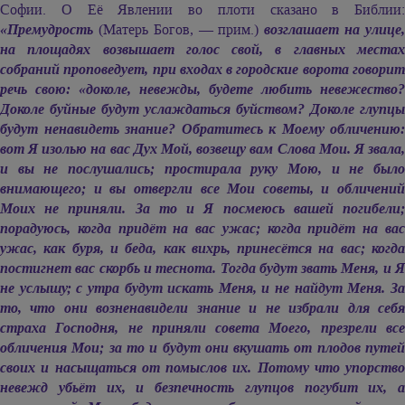
Софии. О Её Явлении во плоти сказано в Библии:
«Премудрость
(Матерь Богов, — прим.)
возглашает на улице
на площадях возвышает голос свой, в главных местах
собраний проповедует, при входах в городские ворота говорит
речь свою: «доколе, невежды, будете любить невежество?
Доколе буйные будут услаждаться буйством? Доколе глупцы
будут ненавидеть знание? Обратитесь к Моему обличению:
вот Я изолью на вас Дух Мой, возвещу вам Слова Мои. Я звала,
и вы не послушались; простирала руку Мою, и не было
внимающего; и вы отвергли все Мои советы, и обличений
Моих не приняли. За то и Я посмеюсь вашей погибели;
порадуюсь, когда придёт на вас ужас; когда придёт на вас
ужас, как буря, и беда, как вихрь, принесётся на вас; когда
постигнет вас скорбь и теснота. Тогда будут звать Меня, и Я
не услышу; с утра будут искать Меня, и не найдут Меня. За
то, что они возненавидели знание и не избрали для себя
страха Господня, не приняли совета Моего, презрели все
обличения Мои; за то и будут они вкушать от плодов путей
своих и насыщаться от помыслов их. Потому что упорство
невежд убьёт их, и безпечность глупцов погубит их, а