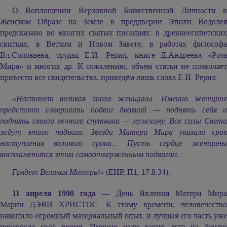
О Воплощении Верховной Божественной Личности в
Женском Образе на Земле в преддверии Эпохи Водолея
предсказано во многих святых писаниях: в древнеегипетских
свитках, в Ветхом и Новом Завете, в работах философа
Вл.Соловьёва, трудах Е.И. Рерих, книге Д.Андреева «Роза
Мира» и многих др. К сожалению, объём статьи не позволяет
привести все свидетельства, приведём лишь слова Е.И. Рерих:
«Настанет великая эпоха женщины. Именно женщине
предстоит совершить подвиг двоякий — поднять себя и
поднять своего вечного спутника — мужчину. Все силы Света
ждут этого подвига. Звезда Матери Мира указала срок
наступления великого срока... Пусть сердце женщины
воспламенится этим самоотверженным подвигом...
Грядёт Великая Матерь!»
(ЕИР, П1, 17.8.34).
11 апреля 1990 года
— День Явления Матери Мира
Марии ДЭВИ ХРИСТОС.
К этому времени, человечеств
накопило огромный материальный опыт, и лучшая его часть уже
переросла своё время. Именно ради таких душ на Землю