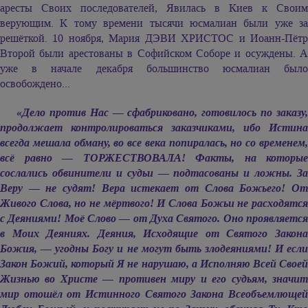
аресты Своих последователей, Явилась в Киев к Своим
верующим. К тому времени тысячи юсмалиан были уже за
решёткой. 10 ноября,
Мария ДЭВИ ХРИСТОС
и Иоанн-Пёт
Второй были арестованы в Софийском Соборе и осуждены. А
уже в начале декабря большинство юсмалиан было
освобождено...
«Дело против Нас — сфабриковано, готовилось по заказу,
продолжает контролироваться заказчиками, ибо Истина
всегда мешала обману, во все века попиралась, но со временем,
всё равно — ТОРЖЕСТВОВАЛА! Факты, на которые
сослались обвинители и судьи — подтасованы и ложны. За
Веру — не судят! Вера истекает от Слова Божьего! От
Живого Слова, но не мёртвого! И Слова Божьи не расходятся
с Деяниями! Моё Слово — от Духа Святого. Оно проявляется
в Моих Деяниях. Деяния, Исходящие от Святого Закона
Божия, — угодны Богу и не могут быть злодеяниями! И если
Закон Божий, который Я не нарушаю, а Исполняю Всей Своей
Жизнью во Христе — противен миру и его судьям, значит
мир отошёл от Истинного Святого Закона Всеобъемлющей