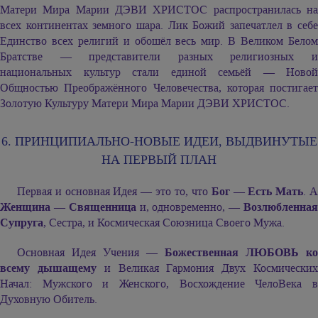
Матери Мира
Марии ДЭВИ ХРИСТОС
распространилась н
всех континентах земного шара. Лик Божий запечатлел в себе
Единство всех религий и обошёл весь мир. В Великом Белом
Братстве — представители разных религиозных и
национальных культур стали единой семьёй — Новой
Общностью Преображённого Человечества, которая постигает
Золотую Культуру Матери Мира
Марии ДЭВИ ХРИСТОС.
6. ПРИНЦИПИАЛЬНО-НОВЫЕ ИДЕИ,
ВЫДВИНУТЫЕ
НА ПЕРВЫЙ ПЛАН
Первая и основная Идея — это то, что
Бог — Есть Мать
. 
Женщина — Священница
и, одновременно, —
Возлюбленна
Супруга
, Сестра, и Космическая Союзница Своего Мужа.
Основная Идея Учения —
Божественная ЛЮБОВЬ ко
всему дышащему
и Великая Гармония Двух Космически
Начал: Мужского и Женского, Восхождение ЧелоВека в
Духовную Обитель.