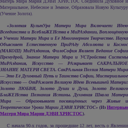
Матерь Мира
Мария ДЭВИ ХРИСТОС
Соединила Духовное и
Материальное, Небесное и Земное, Образовала Новую Культуру
(Учение Золота).
«Золотая КультУра Матери Мира Включает: Идею
Всеединства и ВсеблаЖЕНства в МиРАздании, Воплощённую
в Учении Матери Мира и Её Многомерном Творчестве. Наука
Объясняет Естественную ПриРАду Абсолюта и Космос
(МАКОШ) МиРАздания, ФилоСофия Являет Ведание Софии
Премудрой, Знание Матери Мира и УСТройства Системы
МиРАздания, Искусство — РАзкрывает САКРАЛЬНОЕ
ЗНАНИЕ МАТЕРИ СВЕТА. СакРАльная Поэзия Матери Мира
— Это Её Духовный Путь и Таинства Софии, Мистериальное
Искусство — ОтРАжает Великую Идею Всевышней Матери:
Золото ЛЮБВИ, Золото Души и Духа, Золото Великого
БлаЖЕНства Познания Истины. Духовная Школа Матери
Мира — Образовывает посвящённых через Живые и
Теоретические Уроки
Марии ДЭВИ ХРИСТОС»
(Из
Интервь
Матери Мира
Марии ДЭВИ ХРИСТОС
).
С начала 90-х годов, за прошедшие 12 лет, весть о Явлении