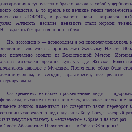
дисгармония в супружеских браках влекла за собой ущербность
всего общества. В то время, как великие гении человечества
воспевали ЛЮБОВЬ, в реальности царил патриархальный
уклад. Алчность, насилие, ненависть стали нормой жизни.
Насаждалась безнравственность и блуд...
Но, несомненно — первородная и основополагающая роль в
эволюции человечества принадлежит Женскому Началу. Ибо,
всё изначально изошло из Божественной Матери. Изтория
хранит отголоски древних культур, где Женское Божество
почиталось наравне с Мужским. Постепенно образ Отца стал
доминирующим, и сегодня, практически, все религии —
патриархальны.
Со временем, наиболее просвещённые люди — пророки,
философы, мыслители стали понимать, что такое положение на
планете должно измениться. Но совершить такой переворот в
сознании человечества под силу лишь Богу. Богу, в который раз
Явившемуся на планету в Человеческом Образе и на этот раз —
в Своём Абсолютном Проявлении — в Образе Женщины!