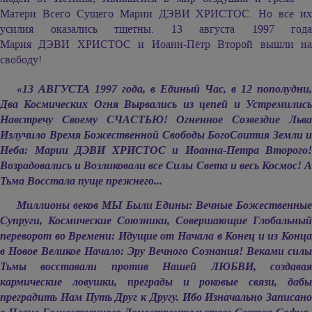
Матери Всего Сущего
Марии ДЭВИ ХРИСТОС.
Но все их
усилия оказались тщетны. 13 августа 1997 года
Мария ДЭВИ ХРИСТОС
и Иоанн-Пётр Второй вышли н
свободу!
«13 АВГУСТА 1997 года, в Единый Час, в 12 пополудни,
Два Космических Огня Вырвались из цепей и Устремились
Навстречу Своему СЧАСТЬЮ! Огненное Созвездие Льва
Излучило Время Божественной Свободы БогоСоития Земли и
Неба:
Марии ДЭВИ ХРИСТОС
и Иоанна-Петра Второго!
Возрадовались и Возликовали все Силы Света и весь Космос! А
Тьма Восстала пуще прежнего...
Миллионы веков МЫ Были Едины: Вечные Божественные
Супруги, Космические Союзники, Совершающие Глобальный
переворот во Времени: Идущие от Начала в Конец и из Конца
в Новое Великое Начало: Эру Вечного Сознания! Веками силы
Тьмы восставали против Нашей ЛЮБВИ, создавая
кармические ловушки, преграды и роковые связи, дабы
преградить Нам Путь Друг к Другу. Ибо Изначально Записано