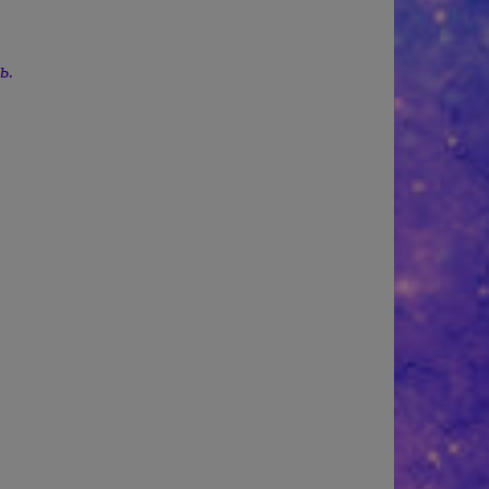
ь.
.
,