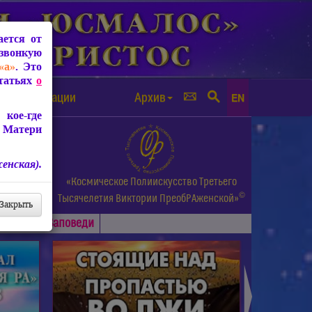
ется от
звонкую
«а»
. Это
Статьях
о
а от чипизации
Архив
EN
кое-где
 Матери
енская).
а.
«Космическое Полиискусство Третьего
©
и др.
Тысячелетия
Виктории ПреобРАженской»
Закрыть
Основные
Заповеди
►