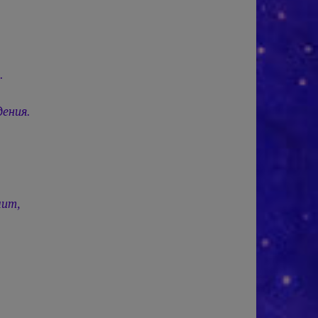
.
дения.
чит,