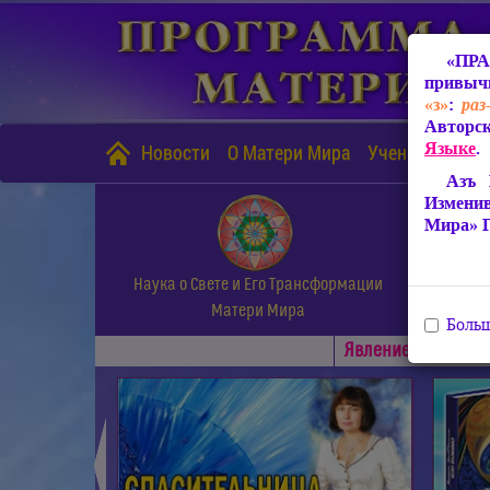
«ПРА
привычн
«з»
:
раз
Авторск
Языке
.
Новости
О Матери Мира
Учение Матери
Азъ 
Измени
Мира» 
Наука о Свете и Его Трансформации
Матери Мира
Больш
Явлениe Матери М
◄