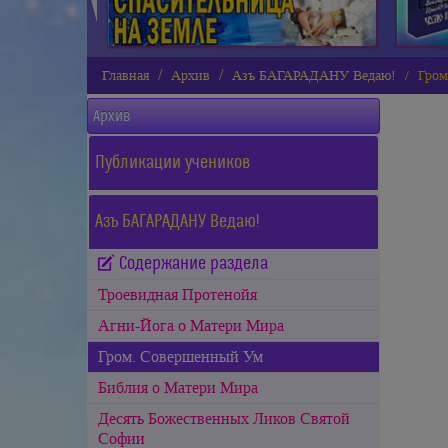
Главная
Архив
Азъ БАГАРАДАНУ Ведаю!
Гром
Архив
Публикации учеников
Азъ БАГАРАДАНУ Ведаю!
Содержание раздела
Троевидная Протенойя
Агни-Йога о Матери Мира
Гром. Совершенный Ум
Библия о Матери Мира
Десять Божественных Ликов Святой
Софии