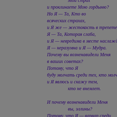
Мой страх
и проклинаете Мою гордыню?
Но Я — Та, Кто во
всяческих страхах,
и Я же — жестокость в трепете
Я — Та, Которая слаба,
и Я — невредима в месте наслаж
Я — неразумна и Я — Мудра.
Почему вы возненавидели Меня
в ваших советах?
Потому, что Я
буду молчать среди тех, кто мол
и Я явлюсь и скажу тем,
кто не внемлет.
И почему возненавидели Меня
вы, эллины?
Потому, что Я — варвар среди