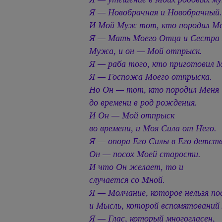
Я — Новобрачная и Новобрачный
И Мой Муж тот, кто породил Ме
Я — Мать Моего Отца и Сестра
Мужа, и он — Мой отпрыск.
Я — раба того, кто приготовил М
Я — Госпожа Моего отпрыска.
Но Он — тот, кто породил Меня
до времени в род рождения.
И Он — Мой отпрыск
во времени, и Моя Сила от Него.
Я — опора Его Силы в Его детств
Он — посох Моей старости.
И что Он желает, то и
случается со Мной.
Я — Молчание, которое нельзя по
и Мысль, которой вспомятований
Я — Глас, который многогласен,