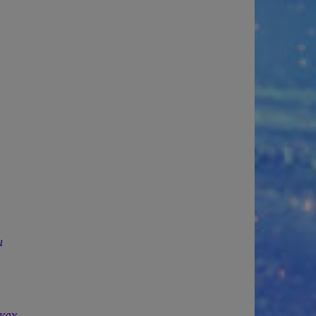
и
ках.