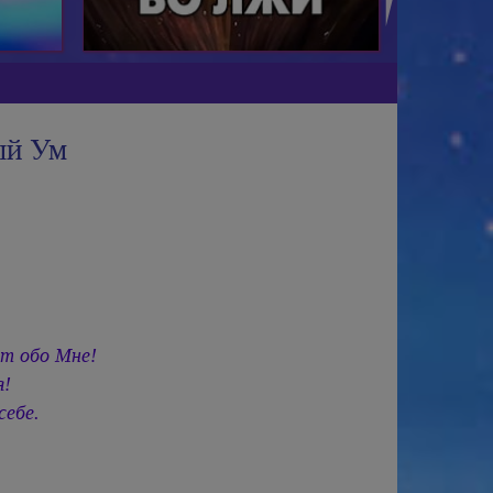
ый Ум
т обо Мне!
я!
себе.