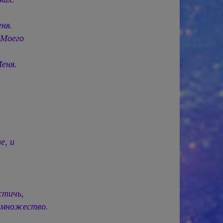
.
ня.
 Моего
еня.
е, и
стичь,
 множество.