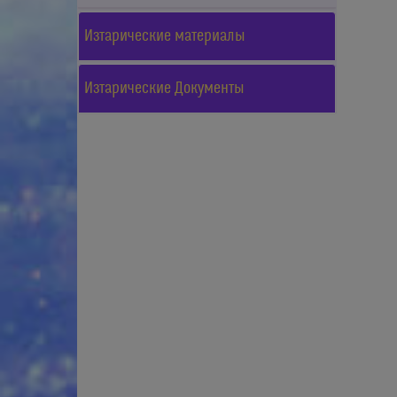
Изтарические материалы
Изтарические Документы