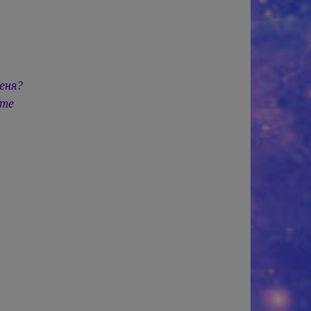
еня?
ёте