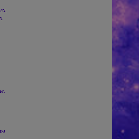
ех,
х,
е.
вы