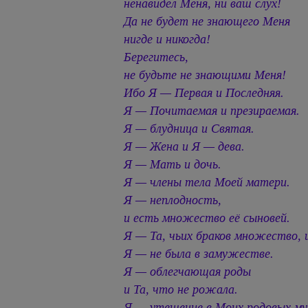
ненавидел Меня, ни ваш слух!
Да не будет не знающего Меня
нигде и никогда!
Берегитесь,
не будьте не знающими Меня!
Ибо Я — Первая и Последняя.
Я — Почитаемая и презираемая.
Я — блудница и Святая.
Я — Жена и Я — дева.
Я — Мать и дочь.
Я — члены тела Моей матери.
Я — неплодность,
и есть множество её сыновей.
Я — Та, чьих браков множество, 
Я — не была в замужестве.
Я — облегчающая роды
и Та, что не рожала.
Я — утешение в Моих родовых му