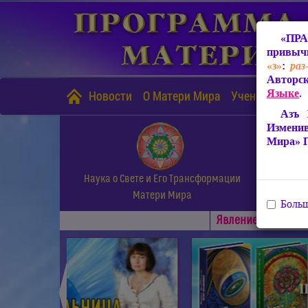
«ПРА
привычн
«з»
:
раз
Авторск
Языке
.
Новости
О Матери Мира
Учение Матери
Азъ 
Измени
Мира» 
Наука о Свете и Его Трансформации
Матери Мира
Больш
Явлениe Матери М
◄