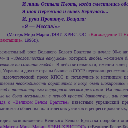
И лишь Остыла Плоть, когда сместились обо
Я шок Пережила и вновь Вернулась...
И, руки Протянув, Вещала:
«Я — Мессия!»»
(Матерь Мира
Мария ДЭВИ ХРИСТОС.
«Восхождение 11 Ни
лантации)»
, 1996г.).
ремительный рост Великого Белого Братства в начале 90-х а
ом
» и «
идеологическим вакуумом
», который, якобы, «
оказался 
лияния на сознание людей
». В действительности, именно конец 
я, Украина и другие страны бывшего СССР пережили ренессанс 
я идеологический пресс КПСС и потянулись к истинным це
ствовал необходимость обратиться к Богу, были шокированы
ссий с тоталитарным террористическим режимом. Им пришлось
ые не были легальными в период красной диктатуры, или появ
нда о «Великом Белом Братстве»
известный украинский пра
раинского общества политических узников и репрессированных,
тория возникновения Великого Белого Братства подробно оп
ия Матери Мира Марии ДЭВИ ХРИСТОС»
(«Великое Белое Бр