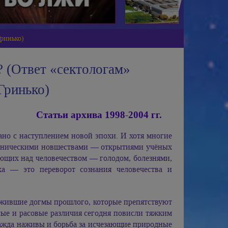
Гринько)
? (Ответ «сектологам»
Гринько)
Статьи архива 1998-2004 гг.
зано с наступлением новой эпохи. И хотя многие
ехническими новшествами — открытиями учёных
еющих над человечеством — голодом, болезнями,
ха — это переворот сознания человечества и
отжившие догмы прошлого, которые препятствуют
ные и расовые различия сегодня повисли тяжким
ажда наживы и борьба за исчезающие природные