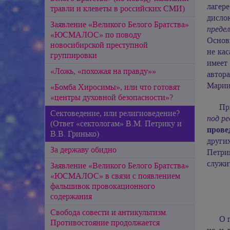
лагер
травли и клеветы в российских СМИ)
дисло
Заявление «Великого Белого Братства»
преде
«ЮСМАЛОС» по поводу
Основн
новосибирской преступной
не ка
группировки
имеет
«Ложь, «похожая на правду»»
автор
Мари
«Бомба Хиросимы», или что готовят
«центры духовной безопасности»?
Пр
Сектоведение, или религиоведение?
под р
(Ответ «сектологам» В.М. Петрику и
прове
В.В. Гринько)
други
За державу обидно
Петри
служи
Заявление «Великого Белого Братства»
«ЮСМАЛОС» в связи с появлением
фальшивок провокационного
содержания
Свобода совести и антикультизм.
О 
Противостояние продолжается