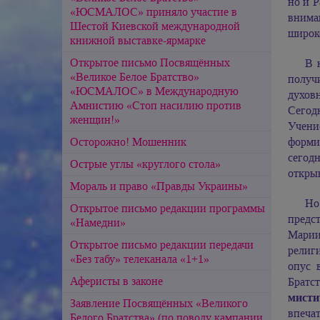
но и Р
«ЮСМАЛОС» приняло участие в
внима
Шестой Киевской международной
широко
книжной выставке-ярмарке
Открытое письмо Посвящённых
В 
«Великое Белое Братство»
получ
«ЮСМАЛОС» в Международную
духов
Амнистию «Стоп насилию против
Сегод
женщин!»
Учен
Осторожно! Мошенник
форми
сегод
Острые углы «круглого стола»
откры
Мораль и право «Правды Украины»
Но
Открытое письмо редакции программы
предс
«Намедни»
Мари
Открытое письмо редакции передачи
религ
«Без табу» телеканала «1+1»
опус 
Аферисты в законе
Братс
мисти
Заявление Посвящённых «Великого
впеча
Белого Братства» (по поводу кампании