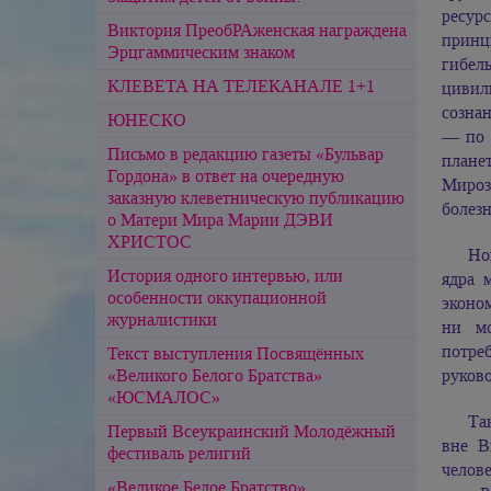
ресур
Виктория ПреобРАженская награждена
принц
Эрцгаммическим знаком
гибел
КЛЕВЕТА НА ТЕЛЕКАНАЛЕ 1+1
цивил
созна
ЮНЕСКО
— по 
Письмо в редакцию газеты «Бульвар
планет
Гордона» в ответ на очередную
Мирозд
заказную клеветническую публикацию
болезн
о Матери Мира Марии ДЭВИ
ХРИСТОС
Но
История одного интервью, или
ядра 
особенности оккупационной
эконом
журналистики
ни мо
потре
Текст выступления Посвящённых
«Великого Белого Братства»
руково
«ЮСМАЛОС»
Та
Первый Всеукраинский Молодёжный
вне В
фестиваль религий
челове
«Великое Белое Братство»