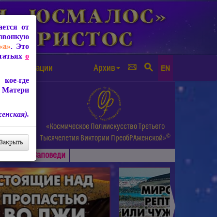
ется от
звонкую
«а»
. Это
Статьях
о
а от чипизации
Архив
EN
кое-где
 Матери
енская).
а.
«Космическое Полиискусство Третьего
©
и др.
Тысячелетия
Виктории ПреобРАженской»
Закрыть
Основные
Заповеди
►