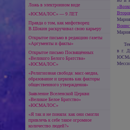
но и 
Ложь в электронном виде
«Возх
Втор
«ЮСМАЛОС» — 9 ЛЕТ
Мари
Правда о том, как мифотворец
Воин
В.Шокин раскручивал свою карьеру
Мари
Открытое письмо в редакцию газеты
«Аргументы и факты»
Те
в г. 
Открытое письмо Посвящённых
ЮСМАЛ
«Великого Белого Братства»
Мессиа
«ЮСМАЛОС»
«Религиозная свобода: масс-медиа,
образование и церковь как факторы
общественного утверждения»
Заявление Вселенской Церкви
«Великое Белое Братство»
«ЮСМАЛОС»
«Я так и не поняла: как они смогли
привлечь к себе такое огромное
количество людей?»