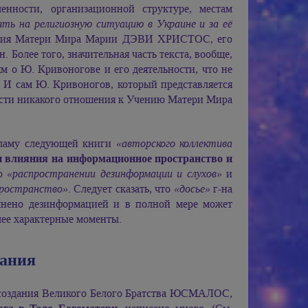
енности, организационной структуре, местам
ять на религиозную ситуацию в Украине и за её
ения Матери Мира
Марии ДЭВИ ХРИСТОС,
его
Более того, значительная часть текста, вообще,
м о Ю. Кривоногове и его деятельности, что не
И сам Ю. Кривоногов, который представляется
ости никакого отношения к Учению Матери Мира
екламу следующей книги
«авторского коллектива
 влияния на информационное пространство и
 о
«распространении дезинформации и слухов»
и
пространство»
. Следует сказать, что
«досье»
г-на
олнено дезинформацией и в полной мере может
лее характерные моменты.
вания
и создания Великого Белого Братства ЮСМАЛОС,