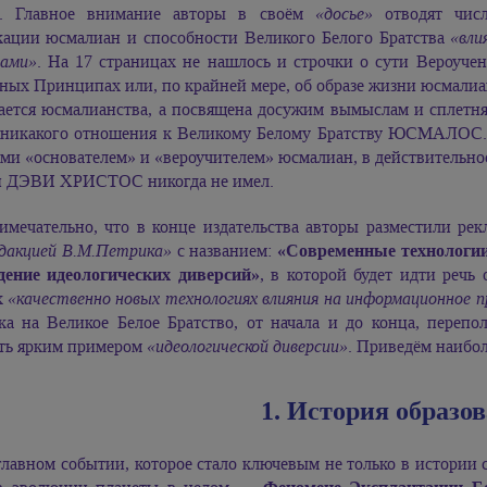
е. Главное внимание авторы в своём
«досье»
отводят числ
кации юсмалиан и способности Великого Белого Братства
«вли
лами»
. На 17 страницах не нашлось и строчки о сути Вероуч
ых Принципах или, по крайней мере, об образе жизни юсмалиан. 
сается юсмалианства, а посвящена досужим вымыслам и сплетня
 никакого отношения к Великому Белому Братству ЮСМАЛОС. 
ами «основателем» и «вероучителем» юсмалиан, в действительн
и ДЭВИ ХРИСТОС
никогда не имел.
имечательно, что в конце издательства авторы разместили р
едакцией В.М.Петрика»
с названием:
«Современные технологии
дение идеологических диверсий»
, в которой будет идти речь
х
«качественно новых технологиях влияния на информационное 
ка на Великое Белое Братство, от начала и до конца, переп
ть ярким примером
«идеологической диверсии»
. Приведём наибо
1. История образо
главном событии, которое стало ключевым не только в истори