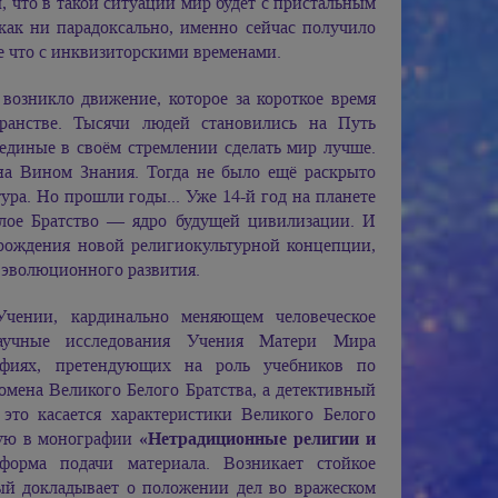
, что в такой ситуации мир будет с пристальным
 как ни парадоксально, именно сейчас получило
е что с инквизиторскими временами.
 возникло движение, которое за короткое время
транстве. Тысячи людей становились на Путь
единые в своём стремлении сделать мир лучше.
на Вином Знания. Тогда не было ещё раскрыто
ура. Но прошли годы... Уже 14-й год на планете
лое Братство — ядро будущей цивилизации. И
 рождения новой религиокультурной концепции,
эволюционного развития.
чении, кардинально меняющем человеческое
аучные исследования Учения Матери Мира
афиях, претендующих на роль учебников по
мена Великого Белого Братства, а детективный
то касается характеристики Великого Белого
ную в монографии
«Нетрадиционные религии и
форма подачи материала. Возникает стойкое
рый докладывает о положении дел во вражеском