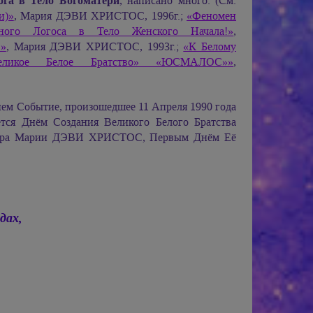
га в Тело Богоматери
, написано много. (См.
и)»
,
Мария ДЭВИ ХРИСТОС,
1996г.;
«Феномен
ного Логоса в Тело Женского Начала!»
,
!»
,
Мария ДЭВИ ХРИСТОС,
1993г.;
«К Белому
икое Белое Братство» «ЮСМАЛОС»»
,
ием Событие, произошедшее 11 Апреля 1990 года
тся Днём Создания Великого Белого Братства
ира
Марии ДЭВИ ХРИСТОС,
Первым Днём Её
дах,