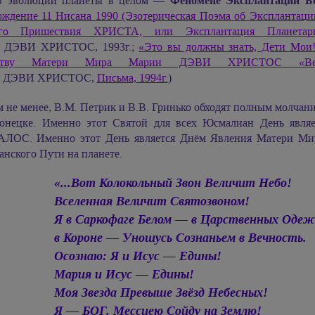
в эволюции планеты в целом —
Феномене Эксплантации Бо
ождение 11 Нисана 1990 (Эзотерическая Поэма об Эксплантаци
ого Пришествия ХРИСТА, или Эксплантация Планетар
я ДЭВИ ХРИСТОС,
1993г.;
«Это вы должны знать, Дети Мои
ству Матери Мира Марии ДЭВИ ХРИСТОС «Вел
я ДЭВИ ХРИСТОС,
Письма, 1994г.
)
м не менее, В.М. Петрик и В.В. Гринько обходят полным молчан
Донецке. Именно этот Святой для всех Юсмалиан День являе
ОС. Именно этот День является Днём Явления Матери М
нского Пути на планете.
«...Вот Колокольный Звон Величит Небо!
Вселенная Величит Святозвоном!
Я в Саркофаге Белом — в Царственных Одеж
в Короне — Уношусь Сознаньем в Вечность.
Осознаю: Я и Исус — Едины!
Мария и Исус — Едины!
Моя Звезда Превыше Звёзд Небесных!
Я — БОГ. Мессиею Сойду на Землю!