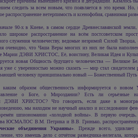
аскроет причины нынешнего кризиса и деградации. Казалось бы
нием следить за всем новым, что появляется в это время. Но,
е распространение нетерпимость и ксенофобия, сравнимая разв
начале 90-х в Киеве, в самом сердце Древнеславянской земли,
ило широкое распространение на всём постсоветском прос
ного служения человечеству, ведомые незримой Силой Творца, 
ня очевидно, что Чаша Веры многих из них не была наполне
ие
Марии ДЭВИ ХРИСТОС,
Её, воистину, Великая Идея и Культ
руется новая Общность будущего человечества — Великое Бе
ня уже с уверенностью можно сказать — мир стал свидетелем
вающей человеку принципиально новый — Божественный Путь 
 каким образом общественность информируется о новом У
тавление о Боге, о Мироздании? Есть ли серьёзные н
и ДЭВИ ХРИСТОС
? Что говорить, если даже в моногр
иоведению, мы находим не научный анализ и исследование фено
времён шпиономании «холодной войны». В первую очередь, э
тва ЮСМАЛОС В.М. Петрика и В.В. Гринько, распространён
ческие объединения Украины»
. Прежде всего, удивляет 
тление, что имеешь дело с отчётом разведчика-нелегала, кото