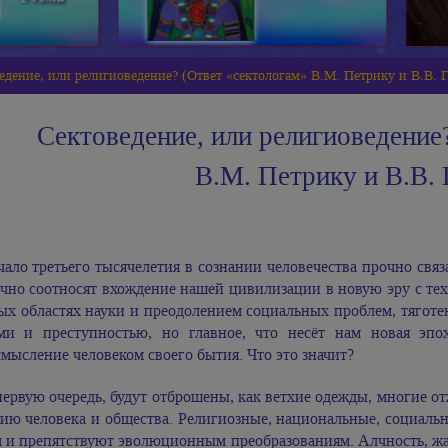
едение, или религиоведение? (Ответ «сектологам» В.М. Петрику и В.В. 
Сектоведение, или религиоведение
В.М. Петрику
и В.В. 
чало третьего тысячелетия в сознании человечества прочно свя
чно соотносят вхождение нашей цивилизации в новую эру с т
ных областях науки и преодолением социальных проблем, тягот
ми и преступностью, но главное, что несёт нам новая эпо
мысление человеком своего бытия. Что это значит?
первую очередь, будут отброшены, как ветхие одежды, многие 
тию человека и общества. Религиозные, национальные, социаль
м и препятствуют эволюционным преобразованиям. Алчность, ж