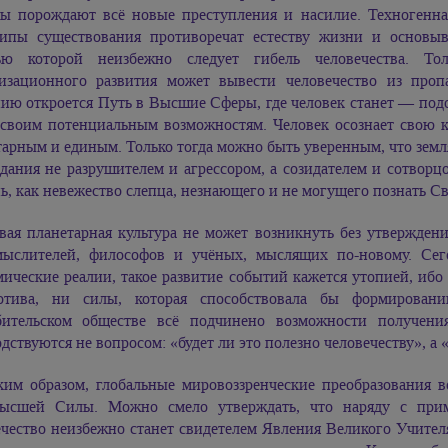
сы порождают всё новые преступления и насилие. Техногенна
ипы существования противоречат естеству жизни и основы
ью которой неизбежно следует гибель человечества. Т
изационного развития может вывести человечество из проп
нию откроется Путь в Высшие Сферы, где человек станет — под
своим потенциальным возможностям. Человек осознает свою кос
арным и единым. Только тогда можно быть уверенным, что земл
ания не разрушителем и агрессором, а созидателем и сотворцо
ь, как невежество слепца, незнающего и не могущего познать Св
вая планетарная культура не может возникнуть без утвержден
мыслителей, философов и учёных, мыслящих по-новому. Сего
ические реалии, такое развитие событий кажется утопией, ибо
тива, ни силы, которая способствовала бы формировани
бительском обществе всё подчинено возможности получени
дствуются не вопросом: «будет ли это полезно человечеству», а 
ким образом, глобальные мировоззренческие преобразования 
ысшей Силы. Можно смело утверждать, что наряду с при
чество неизбежно станет свидетелем Явления Великого Учителя