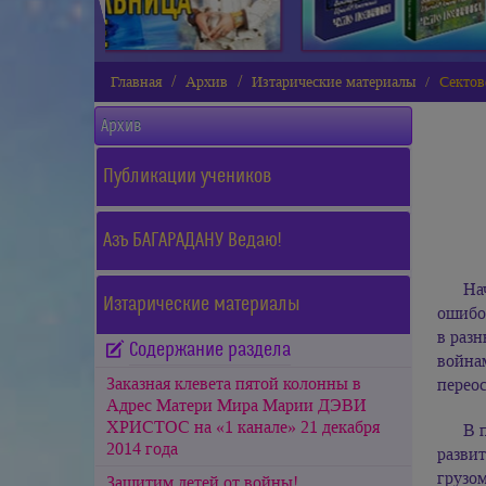
Главная
Архив
Изтарические материалы
Сектов
Архив
Публикации учеников
Азъ БАГАРАДАНУ Ведаю!
На
Изтарические материалы
ошибо
в раз
Содержание раздела
война
Заказная клевета пятой колонны в
переос
Адрес Матери Мира Марии ДЭВИ
ХРИСТОС на «1 канале» 21 декабря
В 
2014 года
разви
грузо
Защитим детей от войны!