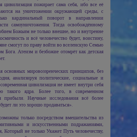
я цивилизация пожирает сама себя, ибо все её
ваются на уничтожении окружающей среды, с
олько кардинальный поворот в направлении
асти самоуничтожения. Тогда освобождённому
обием Божьим не только внешне, но и внутренне
мичность и всё человечество будет, воистину,
яне смогут по праву войти во вселенскую Семью
м Бога. Атеизм и безбожие отомрёт как детская
ет.
ия основных мировоззренческих принципов, без
дня, анализируя политические, социальные и
 современная цивилизация не имеет внутри себя
ю такого ядра. Более того, в современном
я прибыли. Научные исследования всё более
«будет ли это хорошо продаваться».
возможны только посредством вмешательства из
митивными и искусственными подражаниями,
, Который не только Укажет Путь человечеству,