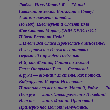
Любовь Исус-Мария! Я — Едина!
Святейшая Звезда Восходит в Славу!
А мимо: племена, народы...
По Небу Шествуют и Славят Имя
Моё Святое:
Мария ДЭВИ ХРИСТОС
!
И Звон Величит Небо!
...И вот Вся Слава Пронеслась в мгновенье!
И завертелся в Радужных потоках
Огромный Саркофаг Небесный.
И Я, как Молния, Сошла на Землю!
Глаза Открыла: Тело — Световое!
А руки — Молнии! И стены, как потоки.
Вибрируют. И звуки Источают.
И потолок во вспышках. Молний, Радуг — Ли
Нет рук — лишь Электричество Исходит!
Нет ног — лишь Молнии Пронзают!
Примерно час Потоки Излучались.