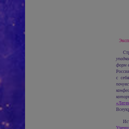
Эксп
Ст
упадк
форм в
Росси
с себ
почув
конфе
котор
«Леге
Всеук
Ис
Учен