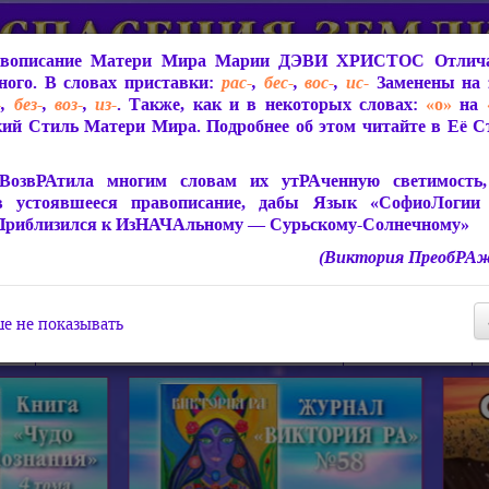
вописание Матери Мира
Марии ДЭВИ ХРИСТОС
Отлича
ого. В словах приставки:
рас-
,
бес-
,
вос-
,
ис-
Заменены на 
-
,
без-
,
воз-
,
из-
. Также, как и в некоторых словах:
«о»
на
ий Стиль Матери Мира. Подробнее об этом читайте в Её 
 Мира
О ПрогРАмме «ЮСМАЛОС»
Библиотека
Защит
ВозвРАтила многим словам их утРАченную светимость, 
в устоявшееся правописание, дабы Язык «СофиоЛогии
Приблизился к ИзНАЧАльному — Сурьскому-Солнечному»
(Виктория ПреобРАж
СофиоЛогия Матери Мира
Живое Слово Матери Мир
Статьи, Книги, Видео, Аудио 
е не показывать
ира
Пророчества о Явлении Матери Мира
Молитва Света