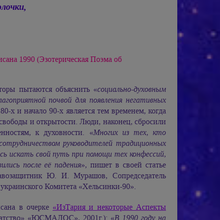
лочки,
сана 1990 (Эзотерическая Поэма об
вторы пытаются объяснить «
социально-духовным
благоприятной почвой для появления негативных
80-х и начало 90-х является тем временем, когда
свободы и открытости. Люди, наконец, сбросили
нностям, к духовности. «
Многих из тех, кто
 сотрудничеством руководителей традиционных
 искать свой путь при помощи тех конфессий,
ились после её падения
», пишет в своей статье
возащитник Ю. И. Мурашов, Сопредседатель
 украинского Комитета «Хельсинки-90».
исана в очерке
«ИзТария и некоторые Аспекты
атство» «ЮСМАЛОС», 2001г.): «
В 1990 году на