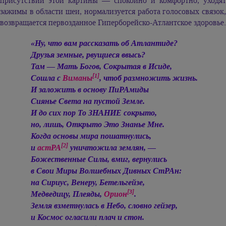
присутствии этой картины — спокойно и комфортно, уходят
зажимы в области шеи, нормализуется работа голосовых связок,
возвращается первозданное Гиперборейско-Атлантское здоровье.
«Ну, что вам рассказать об Атлантиде?
Друзья земные, рвущиеся ввысь?
Там — Мать Богов, Сокрытая в Исиде,
[1]
Сошла с
Виманы
, чтоб размножить жизнь.
И заложить в основу ПиРАмиды
Сиянье Света на пустой Земле.
И до сих пор То ЗНАНИЕ сокрыто,
но, лишь, Открыто Это Знанье Мне.
Когда основы мира пошатнулись,
[2]
и
астРА
уничтожила землян, —
Божественные Силы, вмиг, вернулись
в Свои Миры Волшебных Дивных СтРАн:
на Сириус, Венеру, Бетельгейзе,
[3]
Медведицу, Плеяды,
Орион
.
Земля взметнулась в Небо, словно гейзер,
и Космос огласили плач и стон.