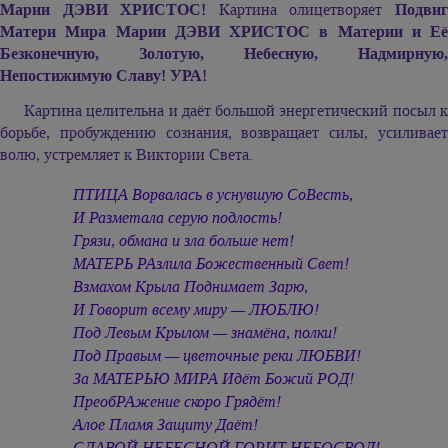
Марии ДЭВИ ХРИСТОС!
Картина олицетворяет
Подви
Матери Мира
Марии ДЭВИ ХРИСТОС
в Материи и Её
Безконечную, Золотую, Небесную, Надмирную,
Непостижимую Славу! УРА!
Картина целительна и даёт большой энергетический посыл к
борьбе, пробуждению сознания, возвращает силы, усиливает
волю, устремляет к Виктории Света.
ПТИЦА Ворвалась в уснувшую СоВесть,
И Разметала серую подлость!
Грязи, обмана и зла больше нет!
МАТЕРЬ РАзлила Божественный Свет!
Взмахом Крыла Поднимает Зарю,
И Говорит всему миру — ЛЮБЛЮ!
Под Левым Крылом — знамёна, полки!
Под Правым — цветочные реки ЛЮБВИ!
За МАТЕРЬЮ МИРА Идёт Божий РОД!
ПреобРАжение скоро Грядёт!
Алое Пламя Защиту Даёт!
СЛАВОЙ НЕБЕСНОЙ ГОРИТ НЕБОСВОД!