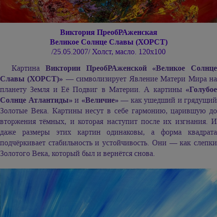
Виктория ПреобРАженская
Великое Солнце Славы (ХОРСТ)
/25.05.2007/ Холст, масло. 120х100
Картина
Виктории ПреобРАженской «Великое Солнце
Славы (ХОРСТ)»
— символизирует Явление Матери Мира н
планету Земля и Её Подвиг в Материи. А картины
«Голубое
Солнце Атлантиды»
и
«Величие»
— как ушедший и грядущий
Золотые Века. Картины несут в себе гармонию, царившую до
вторжения тёмных, и которая наступит после их изгнания. И
даже размеры этих картин одинаковы, а форма квадрата
подчёркивает стабильность и устойчивость. Они — как слепки
Золотого Века, который был и вернётся снова.