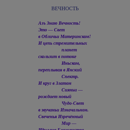
ВЕЧНОСТЬ
Азъ Знаю Вечность!
Это — Свет
в Обличьи Материнском!
И цепь стремительных
планет
cкользит в потоке
Иньском,
переплывая в Янский
Спектр.
И круг в Златом
Сияньи —
рождает новый
Чудо-Свет
в звучаньи Изначальном.
Свеченья Изречённый
Мир —
Идиллия Блаженства.