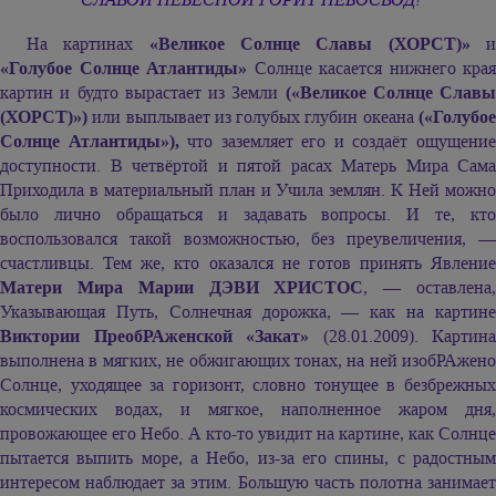
На картинах
«Великое Солнце Славы (ХОРСТ)»
«Голубое Солнце Атлантиды»
Солнце касается нижнего края
картин и будто вырастает из Земли
(«Великое Солнце Славы
(ХОРСТ)»)
или выплывает из голубых глубин океана
(«Голубое
Солнце Атлантиды»),
что заземляет его и создаёт ощущени
доступности. В четвёртой и пятой расах Матерь Мира Сама
Приходила в материальный план и Учила землян. К Ней можно
было лично обращаться и задавать вопросы. И те, кто
воспользовался такой возможностью, без преувеличения, —
счастливцы. Тем же, кто оказался не готов принять Явление
Матери Мира
Марии ДЭВИ ХРИСТОС
, — оставлена
Указывающая Путь, Солнечная дорожка, — как на картине
Виктории ПреобРАженской «Закат»
(28.01.2009). Картина
выполнена в мягких, не обжигающих тонах, на ней изобРАжено
Солнце, уходящее за горизонт, словно тонущее в безбрежных
космических водах, и мягкое, наполненное жаром дня,
провожающее его Небо. А кто-то увидит на картине, как Солнце
пытается выпить море, а Небо, из-за его спины, с радостным
интересом наблюдает за этим. Большую часть полотна занимает