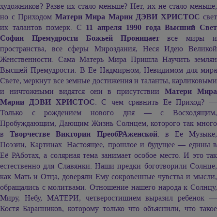
художников? Разве их стало меньше? Нет, их не стало меньше,
но с Приходом
Матери Мира
Марии ДЭВИ ХРИСТОС
свет
их талантов померк. С
11 апреля 1990 года Высший Све
Софии Премудрости Божьей Проницает
все миры и
пространства, все сферы Мироздания, Неся Идею Великой
Женственности. Сама Матерь Мира Пришла Научить землян
Высшей Премудрости. В Её Надмирном, Невидимом для мира
Свете, меркнут все земные достижения и таланты, карликовыми
и ничтожными видятся они в присутствии
Матери Мир
Марии ДЭВИ ХРИСТОС
. С чем сравнить Её Приход? —
Только с рождением нового дня — с Восходящим,
Пробуждающим, Дающим Жизнь Солнцем, которого так много
в
Творчестве Виктории ПреобРАженской
: в Её Музыке
Поэзии, Картинах. Настоящее, прошлое и будущее — едины в
Её РАботах, а солярная тема занимает особое место. И это так
естественно для Славянки. Наши предки боготворили Солнце,
как Мать и Отца, доверяли Ему сокровенные чувства и мысли,
обращались с молитвами. Отношение нашего народа к Солнцу,
Миру, Небу, МАТЕРИ, четверостишием выразил ребёнок —
Костя Баранников, которому только что объяснили, что такое