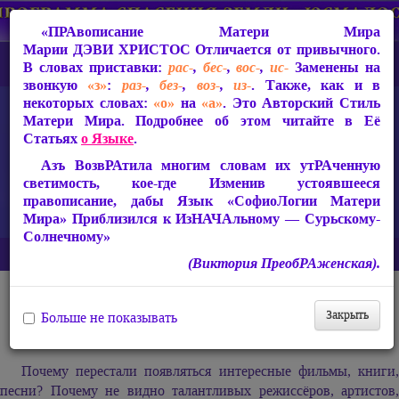
«ПРАвописание Матери Мира
Марии ДЭВИ ХРИСТОС
Отличается от привычного.
В словах приставки:
рас-
,
бес-
,
вос-
,
ис-
Заменены на
звонкую
«з»
:
раз-
,
без-
,
воз-
,
из-
. Также, как и в
некоторых словах:
«о»
на
«а»
. Это Авторский Стиль
Матери Мира. Подробнее об этом читайте в Её
Статьях
о Языке
.
Азъ ВозвРАтила многим словам их утРАченную
светимость, кое-где Изменив устоявшееся
правописание, дабы Язык «СофиоЛогии Матери
Мира» Приблизился к ИзНАЧАльному — Сурьскому-
Солнечному»
Главная
Архив
Публикации учеников
Солнце Руси
(Виктория ПреобРАженская).
Публикации учеников Матери Мира
Закрыть
Больше не показывать
Солнце Руси
Почему перестали появляться интересные фильмы, книги,
песни? Почему не видно талантливых режиссёров, артистов,