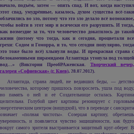
начало, подъём, затем — опять спад. И вот, когда наступил
этот спад, умудрённые, казалось, духом существа всё-таки
облачились во зло, потому что это зло делало всё возможное,
чтобы войти в этот мир и всячески его разрушить. И тогда,
как возмездие за то, что человечество докатилось до такой
жизни (потому что тогда, как и сегодня, процветали все
грехи: Содом и Гоморра, и то, что сегодня популярно, тогда
это тоже было всё) хлынули воды. И прекрасная страна с
белокаменными пирамидами Атлантида утонула под толщей
вод…» (Виктория ПреобРАженская.
Творческий вечер,
галерея «Софиевская» (г. Киев)
, 28.07.2012).
Атлантида, страна людей, не ведавших беды, — детство
человечества, которому пришлось повзрослеть, ушла под воду,
но память о ней и её Создательнице осталась. Картина
целительна. Голубой цвет картины резонирует с горловым
энергетическим центром (вишудхой), что в переводе с санскрита
означает «полная чистоты». Созерцая картину, обретаешь
уверенность, и появляется чувство защищённости, как будто
вокруг самого зрителя выстраивается защитный круг-оберег. В