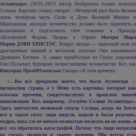
Атлантиды»
(29.05.2007) Автор Изобразила только четверть
Солнца. Картина словно говорит: «Четвёртой расе была Явлена
лишь четвёртая часть Силы и Духа Великой Матери в
Мироздании, молодое человечество должно было окрепнуть в
испытаниях и подготовить своё сознание к Приходу
Абсолютной Формы Творца в Образе
Матери Мир
Марии ДЭВИ ХРИСТОС
. Вокруг звезды — защитный пояс из
драгоценных камней и металлов, поэтому Оно напоминает
Древнюю Богиню. А самые прекРАсные из Своих сокровищ
Оно Посылает будущему, возрастающему человечеству. Вот, как
Виктория ПреобРАженская
Говорит об этом времени:
«…Вы все прекрасно знаете, что была Атлантида —
прекрасная страна, а у Меня есть картины, которые как
осколки времени, свидетельствуют о прошлом нашей
цивилизации. Вот, например, «Голубое Солнце Атлантиды».
Здесь запечатлён неоновый спектр Солнца, когда на Земле
всё в таком свету люди видели, ходили и были разумны,
мудры, пока зло не начало полностью посягать на их жизнь, и
всё это обратилось катастрофой. Потому что люди погрязли
во грехах, подошли к своему падению. Ибо всегда есть