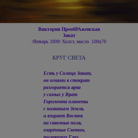
Виктория ПреобРАженская
Закат
/Январь 2009/ Холст, масло. 100х70
КРУГ СВЕТА
Есть у Солнца Закат,
он огнями в стократ
разгорается ярко
у самых у Врат
Горизонта планеты
с названьем Земля,
и взирает Восток
на сквозные поля,
озарённые Светом,
пылающих Глаз,