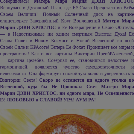
Совершилась!
Матерь Мира
Мария ДЭВИ ХРИСТО
Вернулась в Духовный План, где Её Слава Предстала во Всём
Своём Величии! Полный Солнечный диск на картине
олицетворяет Завершённый Круг Воплощений
Матери Мир
Марии ДЭВИ ХРИСТОС
и Её Возвращение в Свою Обитель,
— в Недостижимые ни одним смертным Высоты Духа! Её
Слава Сияет в Новом Космосе и Новой Вселенной во всей
Своей Силе и КРАсоте! Теперь Её Фохат Проницает все миры и
пространства! Как и все картины Виктории ПреобРАженской,
— картина целебна. Созерцая её, становишься целостнее и
гармоничней, появляется чувство самодостаточности и
невесомости. Она формирует спокойную волю и уверенность в
Виктории Света!
Скоро не останется ни одного уголка во
Вселенной, куда бы Не Проникал Свет Матери Мира
Марии ДЭВИ ХРИСТОС,
ни одного мира, Не Освещённог
Её ЛЮБОВЬЮ и СЛАВОЙ! УРА! АУМ РА!