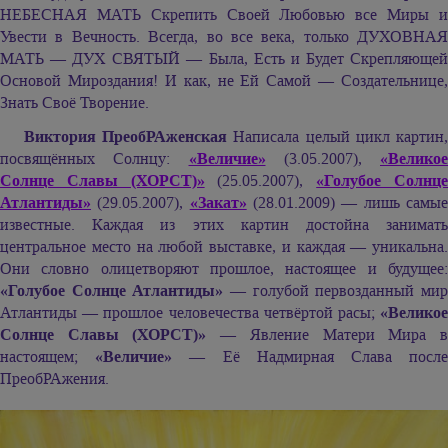
НЕБЕСНАЯ МАТЬ Скрепить Своей Любовью все Миры и
Увести в Вечность. Всегда, во все века, только ДУХОВНАЯ
МАТЬ — ДУХ СВЯТЫЙ — Была, Есть и Будет Скрепляющей
Основой Мироздания! И как, не Ей Самой — Создательнице,
Знать Своё Творение.
Виктория ПреобРАженская
Написала целый цикл картин
посвящённых Солнцу:
«Величие»
(3.05.2007),
«Великое
Солнце Славы (ХОРСТ)»
(25.05.2007),
«Голубое Солнц
Атлантиды»
(29.05.2007),
«Закат»
(28.01.2009) — лишь самы
известные. Каждая из этих картин достойна занимать
центральное место на любой выставке, и каждая — уникальна.
Они словно олицетворяют прошлое, настоящее и будущее:
«Голубое Солнце Атлантиды»
— голубой первозданный ми
Атлантиды — прошлое человечества четвёртой расы;
«Великое
Солнце Славы (ХОРСТ)»
— Явление Матери Мира 
настоящем;
«Величие»
— Её Надмирная Слава посл
ПреобРАжения.