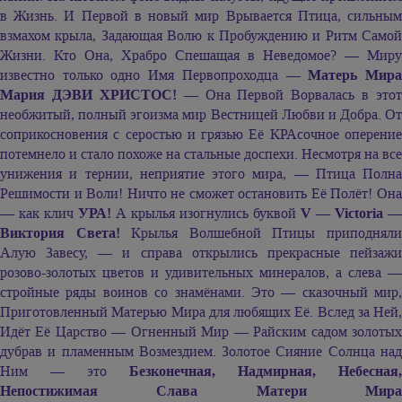
в Жизнь. И Первой в новый мир Врывается Птица, сильным
взмахом крыла, Задающая Волю к Пробуждению и Ритм Самой
Жизни. Кто Она, Храбро Спешащая в Неведомое? — Миру
известно только одно Имя Первопроходца —
Матерь Мир
Мария ДЭВИ ХРИСТОС!
— Она Первой Ворвалась в этот
необжитый, полный эгоизма мир Вестницей Любви и Добра. От
соприкосновения с серостью и грязью Её КРАсочное оперение
потемнело и стало похоже на стальные доспехи. Несмотря на все
унижения и тернии, неприятие этого мира, — Птица Полна
Решимости и Воли! Ничто не сможет остановить Её Полёт! Она
— как клич
УРА!
А крылья изогнулись буквой
V — Victoria —
Виктория Света!
Крылья Волшебной Птицы приподнял
Алую Завесу, — и справа открылись прекрасные пейзажи
розово-золотых цветов и удивительных минералов, а слева —
стройные ряды воинов со знамёнами. Это — сказочный мир,
Приготовленный Матерью Мира для любящих Её. Вслед за Ней,
Идёт Её Царство — Огненный Мир — Райским садом золотых
дубрав и пламенным Возмездием. Золотое Сияние Солнца над
Ним — это
Безконечная, Надмирная, Небесная,
Непостижимая Слава Матери Мира