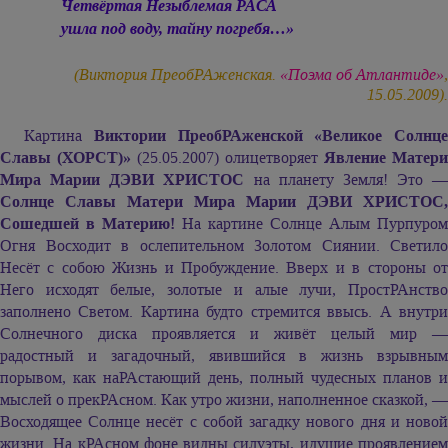
Четвёртая Незыблемая РАСА
ушла под воду, тайну погребя…»
(Виктория ПреобРАженская.
«Поэма об Атлантиде»
,
15.05.2009).
Картина
Виктории ПреобРАженской «Великое Солнце
Славы (ХОРСТ)»
(25.05.2007) олицетворяет
Явление Матери
Мира
Марии ДЭВИ ХРИСТОС
на планету Земля! Это —
Солнце Славы Матери Мира
Марии ДЭВИ ХРИСТОС,
Сошедшей в Материю!
На картине Солнце Алым Пурпуром
Огня Восходит в ослепительном Золотом Сиянии. Светило
Несёт с собою Жизнь и Пробуждение. Вверх и в стороны от
Него исходят белые, золотые и алые лучи, ПростРАнство
заполнено Светом. Картина будто стремится ввысь. А внутри
Солнечного диска проявляется и живёт целый мир —
радостный и загадочный, явившийся в жизнь взрывным
порывом, как наРАстающий день, полный чудесных планов и
мыслей о прекРАсном. Как утро жизни, наполненное сказкой, —
Восходящее Солнце несёт с собой загадку нового дня и новой
жизни. На кРАсном фоне видны силуэты, идущие проявлением