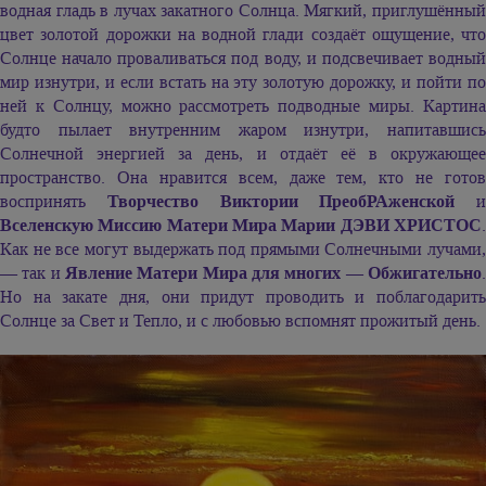
водная гладь в лучах закатного Солнца. Мягкий, приглушённый
цвет золотой дорожки на водной глади создаёт ощущение, что
Солнце начало проваливаться под воду, и подсвечивает водный
мир изнутри, и если встать на эту золотую дорожку, и пойти по
ней к Солнцу, можно рассмотреть подводные миры. Картина
будто пылает внутренним жаром изнутри, напитавшись
Солнечной энергией за день, и отдаёт её в окружающее
пространство. Она нравится всем, даже тем, кто не готов
воспринять
Творчество Виктории ПреобРАженской
и
Вселенскую Миссию Матери Мира
Марии ДЭВИ ХРИСТОС
Как не все могут выдержать под прямыми Солнечными лучами,
— так и
Явление Матери Мира для многих — Обжигательно
.
Но на закате дня, они придут проводить и поблагодарить
Солнце за Свет и Тепло, и с любовью вспомнят прожитый день.