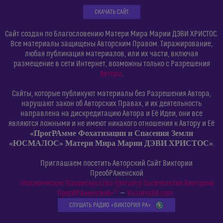
СКАЧАТЬ САЙТ
Сайт создан по Благословению Матери Мира Марии ДЭВИ ХРИСТОС.
Все материалы защищены Авторским Правом. Тиражирование,
любая публикация материалов, или их части, включая
размещение в сети Интернет, возможны только с Разрешения
Автора
.
Сайты, которые публикуют материалы без Разрешения Автора,
нарушают закон об Авторских Правах, и их деятельность
направлена на дискредитацию Автора и Её Идеи, они все
являются ложными и не имеют никакого отношения к Автору и Её
«ПрогРАмме Фохатизации и Спасения Земли
«ЮСМАЛОС» Матери Мира Марии ДЭВИ ХРИСТОС»
.
Приглашаем посетить Авторский Сайт Виктории
ПреобРАженской
«Космическое Полиискусство Третьего Тысячелетия Виктории
©
ПреобРАженской»
—
VictoriaRA.com
СЛУШАТЬ РАДИО «ВИКТОРИЯ РА»