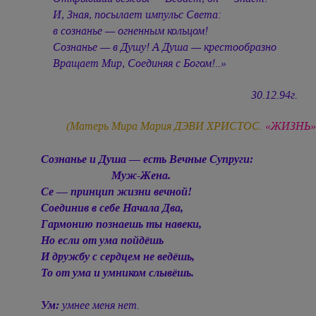
И, Зная, посылает импульс Света:
в сознанье — огненным кольцом!
Сознанье — в Душу! А Душа — крестообразно
Вращает Мир, Соединяя с Богом!..»
30.12.94г.
(Матерь Мира Мария ДЭВИ ХРИСТОС.
«ЖИЗНЬ»
Сознанье и Душа — есть Вечные Супруги:
Муж-Жена.
Се — принцип жизни вечной!
Соединив в себе Начала Два,
Гармонию познаешь ты навеки,
Но если от ума пойдёшь
И дружбу с сердцем не ведёшь,
То от ума и умником слывёшь.
Ум:
умнее меня нет.