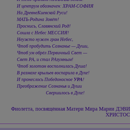
И центрум обозначен: ХРАМ-СОФИЯ
На ДревнеКиевской Руси!
МАТЬ-Родина Зовёт!
Проснись, Славянский Род!
Сошла с Небес МЕССИЯ!
Неужто нужен гром Небес,
Чтоб пробудить Сознанье — Души,
Чтоб ум обрёл Первичный Свет —
Свет РА, и стал РАзумным!
Чтоб золотом восполнилась Душа!
В размахе крыльев воспарила в Духе!
И пронеслось Победоносное
УРА
!
Преображение Сознанья и Души
Свершилось в Духе!
Фиолетта, посвящённая
Матери Мира Марии ДЭВИ
ХРИСТОС