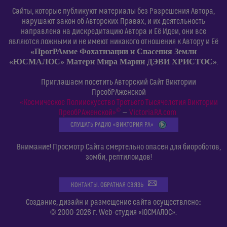
Сайты, которые публикуют материалы без Разрешения Автора,
нарушают закон об Авторских Правах, и их деятельность
направлена на дискредитацию Автора и Её Идеи, они все
являются ложными и не имеют никакого отношения к Автору и Её
«ПрогРАмме Фохатизации и Спасения Земли
«ЮСМАЛОС» Матери Мира Марии ДЭВИ ХРИСТОС»
.
Приглашаем посетить Авторский Сайт Виктории
ПреобРАженской
«Космическое Полиискусство Третьего Тысячелетия Виктории
©
ПреобРАженской»
—
VictoriaRA.com
СЛУШАТЬ РАДИО «ВИКТОРИЯ РА»
Внимание! Просмотр Сайта смертельно опасен для биороботов,
зомби, рептилоидов!
КОНТАКТЫ. ОБРАТНАЯ СВЯЗЬ
:
Создание, дизайн и размещение сайта осуществлено
© 2000-2026 г. Web-студия «ЮСМАЛОС».