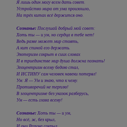
Я лишь один могу всем дать совет.
Устройство мира от ума произошло,
На трёх китах всё держится оно.
Сознанье:
Послушай добрый мой совет:
Хоть ты — и ум, но сердца в тебе нет!
Ведь разве может мир стоять,
А кит спиной его держать.
Эзотеризм сокрыт в сиих словах
И в триединстве мир душа должна познать!
Эгоцентризм всему бедою стал,
И ИСТИНУ сам человек навеки потерял!
Ум: Я — Ум и знаю, что к чему.
Противоречий не терплю!
В эгоцентризме без указок разберусь,
Ум — есть глава всему!
Сознанье:
Хоть ты — и ум,
Но всё, ж, без крыл,
И очи Разума сокрыл.