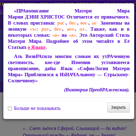
«ПРАвописание Матери Мира
Марии ДЭВИ ХРИСТОС
Отличается от привычного.
В словах приставки:
рас-
,
бес-
,
вос-
,
ис-
Заменены на
звонкую
«з»
:
раз-
,
без-
,
воз-
,
из-
. Также, как и в
некоторых словах:
«о»
на
«а»
. Это Авторский Стиль
Матери Мира. Подробнее об этом читайте в Её
Статьях
о Языке
.
Азъ ВозвРАтила многим словам их утРАченную
светимость, кое-где Изменив устоявшееся
правописание, дабы Язык «СофиоЛогии Матери
Мира» Приблизился к ИзНАЧАльному — Сурьскому-
Солнечному»
Главная
Архив
Публикации учеников
Сознанье и Душа
(Виктория ПреобРАженская).
Публикации учеников Матери Мира
Закрыть
Больше не показывать
Сознанье и Душа
«…Свет льётся Сферой, Слышащий — да видит!
Открывший вежды — Ведает, он — Знает!