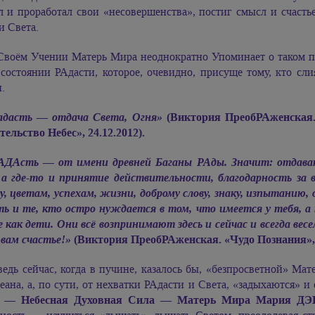
л и проработал свои «несовершенства», постиг смысл и счасть
и Света.
Своём Учении Матерь Мира неоднократно Упоминает о таком п
 состоянии РАдасти, которое, очевидно, присуще тому, кто с
.
адасть — отдача Света, Огня»
(Виктория ПреобРАженская.
ельство Небес», 24.12.2012).
АДАсть — от имени древней Баганы РАды. Значит: отдават
 а где-то и принятие действительности, благодарность за 
у, цветам, успехам, жизни, доброму слову, знаку, изпытанию,
ть и те, кто остро нуждается в том, что имеется у тебя, а
 как дети. Они всё возпринимают здесь и сейчас и всегда весе
 вам счастье!»
(Виктория ПреобРАженская. «Чудо Познания», 4
ведь сейчас, когда в пучине, казалось бы, «безпросветной» Мат
еана, а, по сути, от нехватки РАдасти и Света, «задыхаются»
а — Небесная Духовная Сила — Матерь Мира
Мария ДЭ