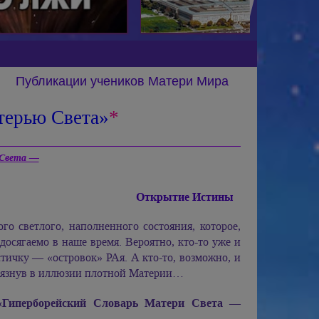
Публикации учеников Матери Мира
терью Света»
*
 Света —
Открытие Истины
го светлого, наполненного состояния, которое,
досягаемо в наше время. Вероятно, кто-то уже и
стичку — «островок» РАя. А кто-то, возможно, и
огрязнув в иллюзии плотной Материи…
«Гиперборейский Словарь Матери Света —