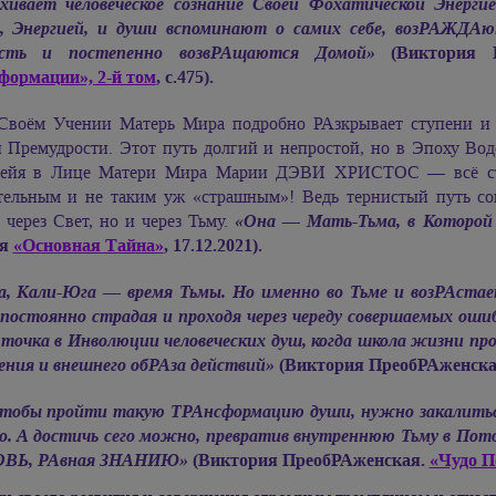
хивает человеческое сознание Своей Фохатической Энерг
, Энергией, и души вспоминают о самих себе, возРАЖДАю
ость и постепенно возвРАщаются Домой»
(Виктория 
формации», 2-й том
, с.475).
Своём Учении Матерь Мира подробно РАзкрывает ступени и
 Премудрости. Этот путь долгий и непростой, но в Эпоху Вод
ейя в Лице Матери Мира
Марии ДЭВИ ХРИСТОС —
всё с
тельным и не таким уж «страшным»! Ведь тернистый путь со
 через Свет, но и через Тьму.
«Она — Мать-Тьма, в Которой
ья
«Основная Тайна»
, 17.12.2021).
а, Кали-Юга — время Тьмы. Но именно во Тьме и возРАстае
 постоянно страдая и проходя через череду совершаемых ошиб
 точка в Инволюции человеческих душ, когда школа жизни пр
ния и внешнего обРАза действий»
(Виктория ПреобРАженск
тобы пройти такую ТРАнсформацию души, нужно закалиться
о. А достичь сего можно, превратив внутреннюю Тьму в По
ВЬ, РАвная ЗНАНИЮ»
(Виктория ПреобРАженская.
«Чудо П