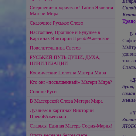
Взтря
Свершение пророчеств! Тайна Явления
Силой
Матери Мира
Вечн
Транс
Сказочное Руськое Слово
Настоящее, Прошлое и Будущее в
В 
Картинах Виктории ПреобРАженской
Софии
Майтр
Повелительница Светов
удиви
РУСЬКИЙ ПУТЬ ДУШИ, ДУХА,
только
ЦИВИЛИЗАЦИИ
Стат
Космические Полотна Матери Мира
«Д
Кто он: «посвящённый» Матери Мира?
душа,
Солнце Руси
самая
мышле
В Мастерской Слова Матери Мира
Дуализм в картинах Виктории
«Ч
ПреобРАженской
Золот
Славься, Единая Матерь София-Мария!
ЛЮБО
Опять весна на белом свете