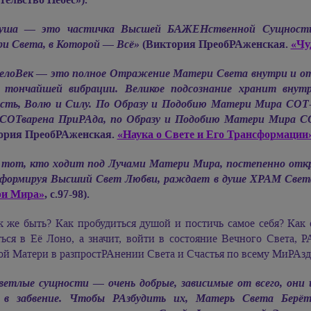
уша — это частичка Высшей БАЖЕНственной Сущности
и Света, в Которой — Всё»
(Виктория ПреобРАженская.
«Чу
елоВек — это полное Отражение Матери Света внутри и отвне
 тончайшей вибрации. Великое подсознание хранит внутр
сть, Волю и Силу. По Образу и Подобию Матери Мира СОТ-
СОТварена ПриРАда, по Образу и Подобию Матери Мира СО
ория ПреобРАженская.
«Наука о Свете и Его Трансформации»
 тот, кто ходит под Лучами Матери Мира, постепенно откры
формируя Высший Свет Любви, раждает в душе ХРАМ Свет
и Мира»
, с.97-98).
к же быть? Как пробудиться душой и постичь самое себя? Как 
ться в Её Лоно, а значит, войти в состояние Вечного Света, 
ой Матери в разпростРАнении Света и Счастья по всему МиРАз
ветлые сущности — очень добрые, зависимые от всего, они и
 в забвение. Чтобы РАзбудить их, Матерь Света Берё