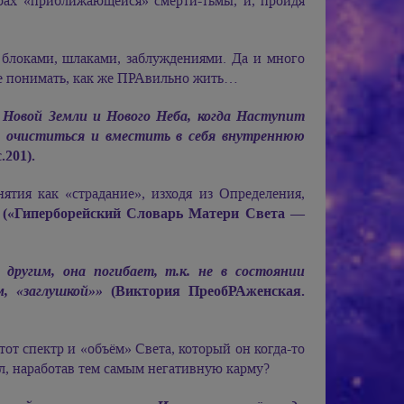
трах «приближающейся» смерти-тьмы, и, пройдя
 блоками, шлаками, заблуждениями. Да и много
пе понимать, как же ПРАвильно жить…
Новой Земли и Нового Неба, когда Наступит
 очиститься и вместить в себя внутреннюю
с.201).
ятия как «страдание», изходя из Определения,
(«Гиперборейский Словарь Матери Света —
другим, она погибает, т.к. не в состоянии
, «заглушкой»»
(Виктория ПреобРАженская.
тот спектр и «объём» Света, который он когда-то
зил, наработав тем самым негативную карму?