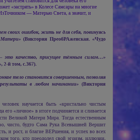
 учителем становится для человека его
 может «застрять» в Колесе Самсары на многие
ИзТочником — Матерью Света, а значит, и
ем своих ошибок, жить не для себя, повинуясь
 Матери»
(Виктория ПреобРАженская. «Чудо
м — это качество, присущее тёмным силам…»
2-й том, с.367).
тонкое тело становится совершенным, позволяя
 результаты в любом начинании»
(Виктория
человек научается быть «кристально чистым
а его «личное» в итоге подчиняется и сливается
ости Великой Матери Мира. Тогда естественным
иво, чисто, будто Сама Рука Всевышней Вершит
ь, и рост, и благие ВЕРшения, и успех во всех
иком того, кто преодолел свой эгоизм, иллюзии,