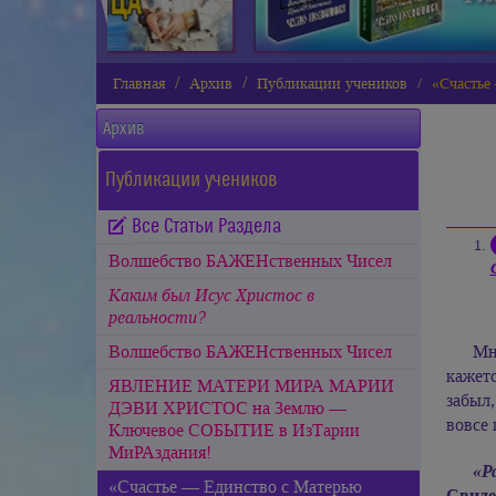
Главная
Архив
Публикации учеников
«Счастье
Архив
Публикации учеников
Все Статьи Раздела
Волшебство БАЖЕНственных Чисел
Каким был Исус Христос в
реальности?
Волшебство БАЖЕНственных Чисел
Мн
кажетс
ЯВЛЕНИЕ МАТЕРИ МИРА МАРИИ
забыл,
ДЭВИ ХРИСТОС на Землю —
вовсе 
Ключевое СОБЫТИЕ в ИзТарии
МиРАздания!
«Р
«Счастье — Единство с Матерью
Свиде