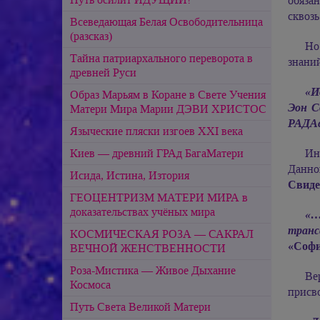
обяза
сквозь
Всеведающая Белая Освободительница
(разсказ)
Но
Тайна патриархального переворота в
знани
древней Руси
«И
Образ Марьям в Коране в Свете Учения
Эон С
Матери Мира Марии ДЭВИ ХРИСТОС
РАДА
Языческие пляски изгоев ХХI века
Ин
Киев — древний ГРАд БагаМатери
Данно
Исида, Истина, Изтория
Свиде
ГЕОЦЕНТРИЗМ МАТЕРИ МИРА в
доказательствах учёных мира
«…
транс
КОСМИЧЕСКАЯ РОЗА — САКРАЛ
«Софи
ВЕЧНОЙ ЖЕНСТВЕННОСТИ
Роза-Мистика — Живое Дыхание
Ве
Космоса
присво
Путь Света Великой Матери