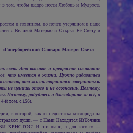
е в том, чтобы щедро нести Любовь и Мудрость
ростом и понятном, но почти утерянном в наше
лиянен с Великой Матерью и Открыт Её Свету и
 «Гиперборейский Словарь Матери Света —
ь свет. Это высокое и прекрасное состояние
всё, что имеется в жизни. Нужно радаваться
 осознавая, что жизнь торопится завершиться.
 ты не ценишь этого и не осознаёшь. Поэтому,
лы. Поэтому, радуйтесь и благодарите за всё, и
-й том, с.156).
ерии, в которой, как от недостатка кислорода на
 и страдают души, — с Нами Находится
ИзТочник
ВИ ХРИСТОС!
И это шанс, а для кого-то —