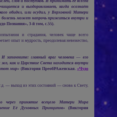
слей, слов и поступков. И принимать её всегда
очищается и выздоравливает, когда осознаёт
кого обидел, или осудил, у Верховной Матери
о болезнь может напрочь прижиться внутри и
 Познания», 3-й том, с.55).
изпытания и страдания, человек чаще всего
етает опыт и мудрость, преодолевая невежество,
И запомните: главный враг человека — его
ак же, как и Царствие Света находится внутри
 этот мир»
(Виктория ПреобРАженская.
«Чудо
.д. — выход из этих состояний — снова к Свету,
о через принятие всецело Матери Мира
нение Её Духовных Принципов»
(Виктория