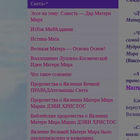
Света»*
«Д
Эссе на тему: Совесть — Дар Матери
Мира
Матер
ИзТок МиРАздания
«Ч
Истина-Мать
самой
Мудро
Великая Матерь — Основа Основ!
Мира 
Воплощение Духовно-Космической
(Викт
Идеи Матери Мира
«А
Что такое сознание
транс
Пророчества о Явлении Вечной
Матер
ПРАРАДАтельницы Света
Пророчества о Явлении Матери Мира
Ка
Марии ДЭВИ ХРИСТОС
верну
Велик
Библейские пророчества о Явлении
Матери Мира Марии ДЭВИ ХРИСТОС
«С
Явление Великой Матери Мира было
впали
предопределено и возвещено