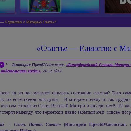
 — Единство с Матерью Света»*
«Счастье — Единство с Ма
* –
Виктория ПреобРАженская.
«Гиперборейский Словарь Матери
Свидетельство Небес»
, 24.12.2012.
огие ли из нас мечтают ощутить состояние счастья? Того само
я, так естественно для души… И которое почему-то так трудно 
 что сам соткан из Света Великой Матери и внутри несёт Её ча
потерял надежду, что вернётся в давно забытый РАй, совсем п
ай — Свет, Поток Света»
(Виктория ПреобРАженская. 
тельство Небес»).