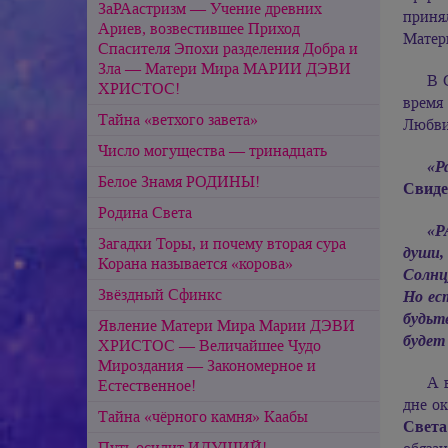
ЗаРАастризм — Учение древних
приня
Ариев, возвестившее Приход
Матер
Спасителя Эпохи разделения Добра и
Зла — Матери Мира МАРИИ ДЭВИ
В 
ХРИСТОС!
время
Тайна «ветхого завета»
Любви
Число могущества — тринадцать
«Р
Белое Знамя РОДИНЫ!
Свидет
Родина Света
«Р
Загадки Торы, и почему вторая сура
души,
Корана называется «корова»
Солнц
Звёздный Сфинкс
Но ес
будьте
Явление Матери Мира Марии ДЭВИ
будет
ХРИСТОС — Величайшее Чудо
Мироздания — Закономерное и
А 
Естественное!
дне ок
Тайна «чёрного камня» Каабы
Свет
Путь осилит ИДУЩИЙ!