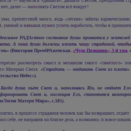
нность — научиться «дышать», дышать Светом, преодолевая с
 неё, далее — наполнять Светом всё вокруг!
 увы, препятствий много, ведь «лёгкие» забиты кармическими
й, умений и навыков нужно успеть наработать, чтобы в принци
деальное РАДАстное состояние души проявится у жителей 
вета. А пока души должны изпить чашу страданий, чтобы
сть»
(Виктория ПреобРАженская.
«Чудо Познания», 3-й том
, 
тересно разсмотреть смысл и механизм такого «тяжёлого» пон
го Матерью Света:
«Страдать — отдавать Свет из плоти»
тельство Небес»).
Когда душа пьёт Свет и, наполняясь Им, не отдаёт Его 
формировать Свет и, поглощая Его, становится вампиром
оЛогия Матери Мира», с.185).
роятно, в процессе страдания человек как бы возвращает, отдаёт 
ил себе, не направив на благие дела, а возможно, и вовсе изка