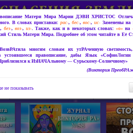
вописание Матери Мира
Марии ДЭВИ ХРИСТОС
Отлича
ого. В словах приставки:
рас-
,
бес-
,
вос-
,
ис-
Заменены на 
-
,
без-
,
воз-
,
из-
. Также, как и в некоторых словах:
«о»
на
ий Стиль Матери Мира. Подробнее об этом читайте в Её 
 Мира
О ПрогРАмме «ЮСМАЛОС»
Библиотека
Защит
ВозвРАтила многим словам их утРАченную светимость, 
в устоявшееся правописание, дабы Язык «СофиоЛогии
Приблизился к ИзНАЧАльному — Сурьскому-Солнечному»
(Виктория ПреобРАж
СофиоЛогия Матери Мира
Живое Слово Матери Мир
Статьи, Книги, Видео, Аудио 
е не показывать
ира
Пророчества о Явлении Матери Мира
Молитва Света