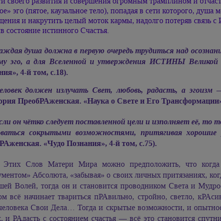
и своего развития и совершения огромным трамплином и отчасти
е» эго (пятое, каузальное тело), попадая в сети которого, душа
ения и накрутить целый моток кармы, надолго потеряв связь с 
в состояние истинного Счастья.
аждая душа должна в первую очередь трудиться над осознани
му эго, а для Вселенной и утверждения ИСТИНЫ Великой
ия», 4-й том, с.18).
еловек должен излучать Свет, любовь, радасть, а эгоиз
ория ПреобРАженская. «Наука о Свете и Его Трансформации», 
сли он чётко следует поставленной цели и изполняет её, то 
оваться сокрытыми возможностями, притягивая хорошие
Аженская. «Чудо Познания», 4-й том, с.75).
 Этих Слов Матери Мира можно предположить, что когда 
ментом» Абсолюта, «забывая» о своих личных притязаниях, когд
шей Волей, тогда он и становится проводником Света и Мудр
ом всё начинает твариться пРАвильно, стройно, светло, кРАс
человека Свои Дела… Тогда и скрытые возможности, и опытност
, и РАдасть с состоянием счастья — всё это становится спутн