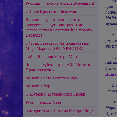
«Л
Русский — значит житель Вселенной!
нужно
О Силе Крестного Знамения
причи
МиРАз
Влияние научно-технического
мучать
прогресса на духовное развитие
человечества в условиях Квантового
А 
Перехода
действ
24 года Светового Явления Матери
зло и 
Мира Марии ДЭВИ ХРИСТОС
Тайна Явления Матери Мира
«…
собст
Число — субстанция БАЖЕНственного
души.
Происхождения
Позна
Музыка Света Матери Мира
И 
Музыка Сфер
Гармон
О Матери и Материнской Любви
«И
Русь — значит Свет!
Мари
Эзотерический Cимвол Матери Мира
ПреобР