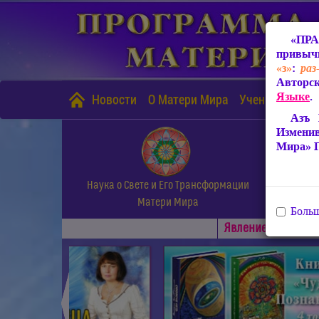
«ПРА
привычн
«з»
:
раз
Авторск
Языке
.
Новости
О Матери Мира
Учение Матери
Азъ 
Измени
Мира» 
Наука о Свете и Его Трансформации
Матери Мира
Больш
Явлениe Матери М
◄