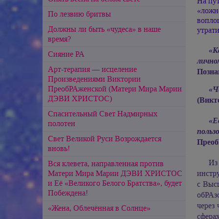
На пут
«ложно
По лезвию бритвы
воплощ
Должны ли быть «чудеса» в наше
утрати
время?
«К
Сияние РА
лично
Арт-терапия — исцеление
Познан
Произведениями Виктории
ПреобРАженской (Матери Мира Марии
«Ч
ДЭВИ ХРИСТОС)
(Викт
Спасительный Свет Надмирных
«Е
полотен
польз
Свет Великой Руси Возрождается
ПреобР
вновь!
Из
Вся клевета, направленная против
инстру
Матери Мира Марии ДЭВИ ХРИСТОС
и Её «Великого Белого Братства», будет
с Выс
Побеждена!
обРАз
через 
«Жена, Облечённая в Солнце»
сферах