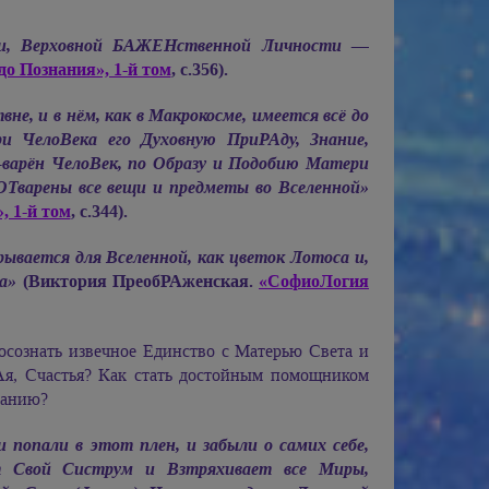
, Верховной БАЖЕНственной Личности —
до Познания», 1-й том
, с.356).
, и в нём, как в Макрокосме, имеется всё до
и ЧелоВека его Духовную ПриРАду, Знание,
варён ЧелоВек, по Образу и Подобию Матери
Тварены все вещи и предметы во Вселенной»
, 1-й том
, с.344).
вается для Вселенной, как цветок Лотоса и,
а»
(Виктория ПреобРАженская.
«СофиоЛогия
осознать извечное Единство с Матерью Света и
РАя, Счастья? Как стать достойным помощником
данию?
 попали в этот плен, и забыли о самих себе,
т Свой Систрум и Взтряхивает все Миры,