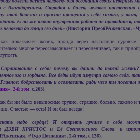
юбая болезнь даётся человеку для осознания своих неверных мы
 с благодарением. Страдая и болея, человек постепенно 
ну этой болезни и просит прощения у себя самого, у того, 
дания. Если же такая внутренняя работа не проводится, т
 человека до конца его дней»
(Виктория ПреобРАженская. «Чудо
как показывает жизнь, пройдя через настоящие суровые 
ительно многое переосмысливает и переоценивает, так и приобр
глупость.
Спрашивайте с себя: почему вы дошли до такой жизни? 
венное эго и гордыня. Все беды идут изнутри самого себя, т
 Главное: бодрствовать и осознавать: ради чего ты посетил
ния», 2-й том
, с.265).
как бы ни было невыносимо трудно, страшно, больно, тяжело и т
ии, Счастью — есть! И он был всегда!
скать надо сердце! И открыть лучшее в себе можн
и ДЭВИ ХРИСТОС
и Её Светоносного Слова, и изпол
Аженская. «Чудо Познания», 2-й том, с.136).