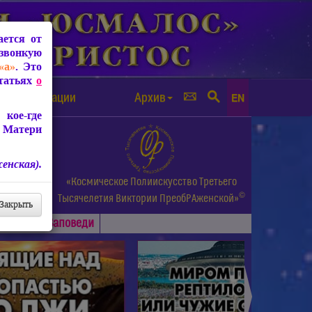
ется от
звонкую
«а»
. Это
Статьях
о
а от чипизации
Архив
EN
кое-где
 Матери
енская).
а.
«Космическое Полиискусство Третьего
©
и др.
Тысячелетия
Виктории ПреобРАженской»
Закрыть
Основные
Заповеди
►