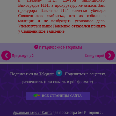
и Иванову Н.Н. Другой милиционер,
Виноградов Н.Н., в прокуратуру не явился. Зам.
прокурора Павленко П.Г. всячески убеждал
Священников «
забыть
», что их избили в
милиции и не возбуждать уголовное дело.
Упомянутый выше Павленко
отказался
принять
у Священников заявление.
Изтарические материалы
Предыдущий
Следующий
Подписаться
на Telegram
Поделиться в соцсетях,
разпечатать (или скачать в pdf-формате):
ВСЕ СТРАНИЦЫ САЙТА
:
Архивная версия Сайта
для просмотра без Интернета