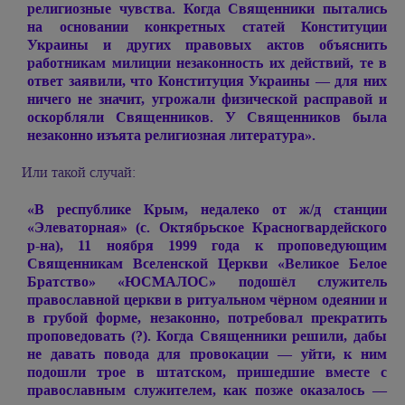
религиозные чувства. Когда Священники пытались
на основании конкретных статей Конституции
Украины и других правовых актов объяснить
работникам милиции незаконность их действий, те в
ответ заявили, что Конституция Украины — для них
ничего не значит, угрожали физической расправой и
оскорбляли Священников. У Священников была
незаконно изъята религиозная литература».
Или такой случай:
«В республике Крым, недалеко от ж/д станции
«Элеваторная» (с. Октябрьское Красногвардейского
р-на), 11 ноября 1999 года к проповедующим
Священникам Вселенской Церкви «Великое Белое
Братство» «ЮСМАЛОС» подошёл служитель
православной церкви в ритуальном чёрном одеянии и
в грубой форме, незаконно, потребовал прекратить
проповедовать (?). Когда Священники решили, дабы
не давать повода для провокации — уйти, к ним
подошли трое в штатском, пришедшие вместе с
православным служителем, как позже оказалось —