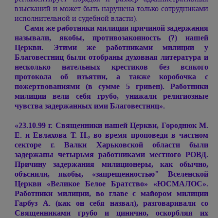
взысканий и может быть нарушена только сотрудниками
исполнительной и судебной власти).
Сами же работники милиции причиной задержания
называли, якобы, противозаконность (?) нашей
Церкви. Этими же работниками милиции у
Благовестниц были отобраны духовная литература и
несколько нательных крестиков без всякого
протокола об изъятии, а также коробочка с
пожертвованиями (в сумме 5 гривен). Работники
милиции вели себя грубо, унижали религиозные
чувства задержанных ими Благовестниц».
«23.10.99 г. Священники нашей Церкви, Городнюк М.
Е. и Евлахова Т. Н., во время проповеди в частном
секторе г. Валки Харьковской области были
задержаны четырьмя работниками местного РОВД.
Причину задержания милиционеры, как обычно,
объснили, якобы, «запрещённостью" Вселенской
Церкви «Великое Белое Братство» «ЮСМАЛОС».
Работники милиции, во главе с майором милиции
Гарбуз А. (как он себя назвал), разговаривали со
Священниками грубо и цинично, оскорбляя их