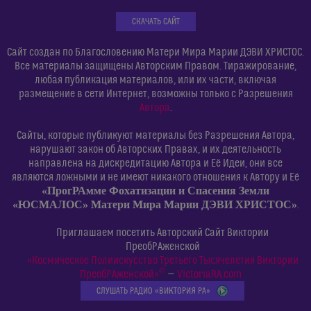
СКАЧАТЬ САЙТ
Сайт создан по Благословению Матери Мира Марии ДЭВИ ХРИСТОС.
Все материалы защищены Авторским Правом. Тиражирование,
любая публикация материалов, или их части, включая
размещение в сети Интернет, возможны только с Разрешения
Автора
.
Сайты, которые публикуют материалы без Разрешения Автора,
нарушают закон об Авторских Правах, и их деятельность
направлена на дискредитацию Автора и Её Идеи, они все
являются ложными и не имеют никакого отношения к Автору и Её
«ПрогРАмме Фохатизации и Спасения Земли
«ЮСМАЛОС» Матери Мира Марии ДЭВИ ХРИСТОС»
.
Приглашаем посетить Авторский Сайт Виктории
ПреобРАженской
«Космическое Полиискусство Третьего Тысячелетия Виктории
©
ПреобРАженской»
—
VictoriaRA.com
СЛУШАТЬ РАДИО «ВИКТОРИЯ РА»