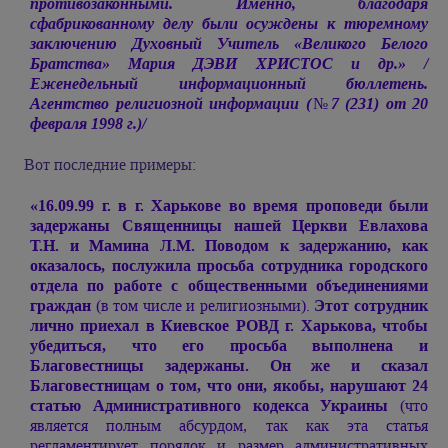
противозаконными. Именно, благодаря
сфабрикованному делу были осуждены к тюремному
заключению Духовный Учитель «Великого Белого
Братства»
Мария ДЭВИ ХРИСТОС
и др.» /
Еженедельный информационный бюллетень.
Агентство религиозной информации (№7 (231) от 20
февраля 1998 г.)/
Вот последние примеры:
«16.09.99 г. в г. Харькове во время проповеди были
задержаны Священницы нашей Церкви Евлахова
Т.Н. и Мамина Л.М. Поводом к задержанию, как
оказалось, послужила просьба сотрудника городского
отдела по работе с общественными объединениями
граждан
(в том числе и религиозными).
Этот сотрудник
лично приехал в Киевское РОВД г. Харькова, чтобы
убедиться, что его просьба выполнена и
Благовестницы задержаны. Он же и сказал
Благовестницам о том, что они, якобы, нарушают 24
статью Административного кодекса Украины
(что
является полным абсурдом, так как эта статья
регламентирует порядок и размер административных