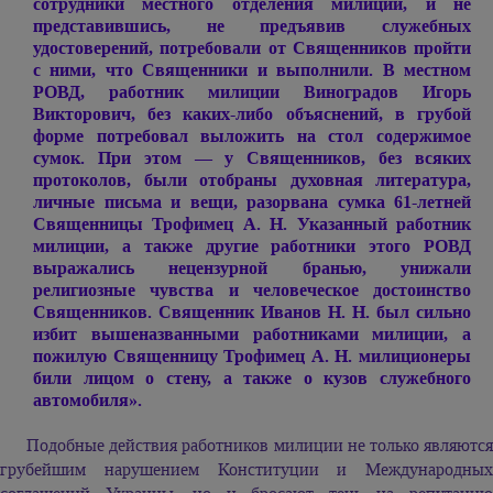
сотрудники местного отделения милиции, и не
представившись, не предъявив служебных
удостоверений, потребовали от Священников пройти
с ними, что Священники и выполнили. В местном
РОВД, работник милиции Виноградов Игорь
Викторович, без каких-либо объяснений, в грубой
форме потребовал выложить на стол содержимое
сумок. При этом — у Священников, без всяких
протоколов, были отобраны духовная литература,
личные письма и вещи, разорвана сумка 61-летней
Священницы Трофимец А. Н. Указанный работник
милиции, а также другие работники этого РОВД
выражались нецензурной бранью, унижали
религиозные чувства и человеческое достоинство
Священников. Священник Иванов Н. Н. был сильно
избит вышеназванными работниками милиции, а
пожилую Священницу Трофимец А. Н. милиционеры
били лицом о стену, а также о кузов служебного
автомобиля».
Подобные действия работников милиции не только являются
грубейшим нарушением Конституции и Международных