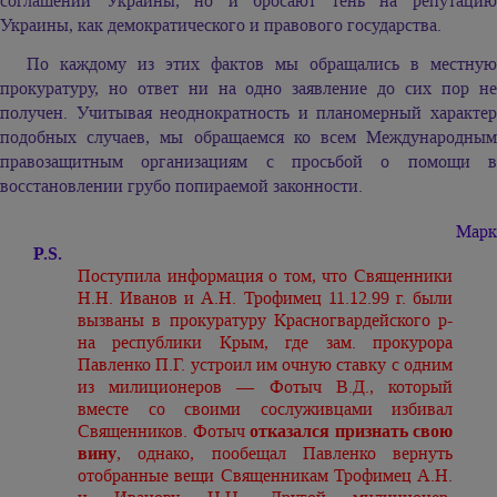
соглашений Украины, но и бросают тень на репутацию
Украины, как демократического и правового государства.
По каждому из этих фактов мы обращались в местную
прокуратуру, но ответ ни на одно заявление до сих пор не
получен. Учитывая неоднократность и планомерный характер
подобных случаев, мы обращаемся ко всем Международным
правозащитным организациям с просьбой о помощи в
восстановлении грубо попираемой законности.
Марк
P.S.
Поступила информация о том, что Священники
Н.Н. Иванов и А.Н. Трофимец 11.12.99 г. были
вызваны в прокуратуру Красногвардейского р-
на республики Крым, где зам. прокурора
Павленко П.Г. устроил им очную ставку с одним
из милиционеров — Фотыч В.Д., который
вместе со своими сослуживцами избивал
Священников. Фотыч
отказался признать свою
вину
, однако, пообещал Павленко вернуть
отобранные вещи Священникам Трофимец А.Н.