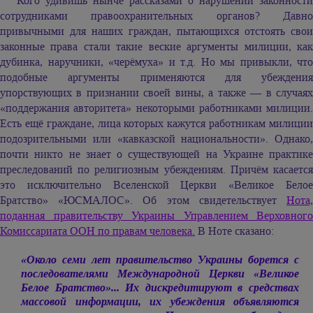
Кого удивишь нынче рассказами о нарушении законности
сотрудниками правоохранительных органов? Давно
привычными для наших граждан, пытающихся отстоять свои
законные права стали такие веские аргументы милиции, как
дубинка, наручники, «черёмуха» и т.д. Но мы привыкли, что
подобные аргументы применяются для убеждения
упорствующих в признании своей вины, а также — в случаях
«поддержания авторитета» некоторыми работниками милиции.
Есть ещё граждане, лица которых кажутся работникам милиции
подозрительными или «кавказской национальности». Однако,
почти никто не знает о существующей на Украине практике
преследований по религиозным убеждениям. Причём касается
это исключительно Вселенской Церкви «Великое Белое
Братство» «ЮСМАЛОС». Об этом свидетельствует
Нота,
поданная правительству Украины Управлением Верховного
Комиссариата ООН по правам человека.
В Ноте сказано:
«Около семи лет правительство Украины борется с
последователями Международной Церкви «Великое
Белое Братство»... Их дискредитируют в средствах
массовой информации, их убеждения объявляются