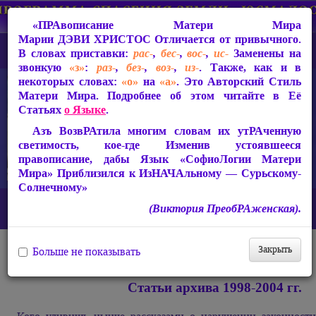
«ПРАвописание Матери Мира
Марии ДЭВИ ХРИСТОС
Отличается от привычного.
В словах приставки:
рас-
,
бес-
,
вос-
,
ис-
Заменены на
звонкую
«з»
:
раз-
,
без-
,
воз-
,
из-
. Также, как и в
некоторых словах:
«о»
на
«а»
. Это Авторский Стиль
Матери Мира. Подробнее об этом читайте в Её
Статьях
о Языке
.
Азъ ВозвРАтила многим словам их утРАченную
светимость, кое-где Изменив устоявшееся
правописание, дабы Язык «СофиоЛогии Матери
Мира» Приблизился к ИзНАЧАльному — Сурьскому-
Солнечному»
Главная
Архив
Изтарические материалы
(Виктория ПреобРАженская).
Кто остановит безпредел?
Закрыть
Больше не показывать
Кто остановит безпредел?
Статьи архива 1998-2004 гг.