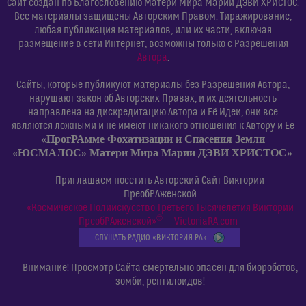
Сайт создан по Благословению Матери Мира Марии ДЭВИ ХРИСТОС.
Все материалы защищены Авторским Правом. Тиражирование,
любая публикация материалов, или их части, включая
размещение в сети Интернет, возможны только с Разрешения
Автора
.
Сайты, которые публикуют материалы без Разрешения Автора,
нарушают закон об Авторских Правах, и их деятельность
направлена на дискредитацию Автора и Её Идеи, они все
являются ложными и не имеют никакого отношения к Автору и Её
«ПрогРАмме Фохатизации и Спасения Земли
«ЮСМАЛОС» Матери Мира Марии ДЭВИ ХРИСТОС»
.
Приглашаем посетить Авторский Сайт Виктории
ПреобРАженской
«Космическое Полиискусство Третьего Тысячелетия Виктории
©
ПреобРАженской»
—
VictoriaRA.com
СЛУШАТЬ РАДИО «ВИКТОРИЯ РА»
Внимание! Просмотр Сайта смертельно опасен для биороботов,
зомби, рептилоидов!