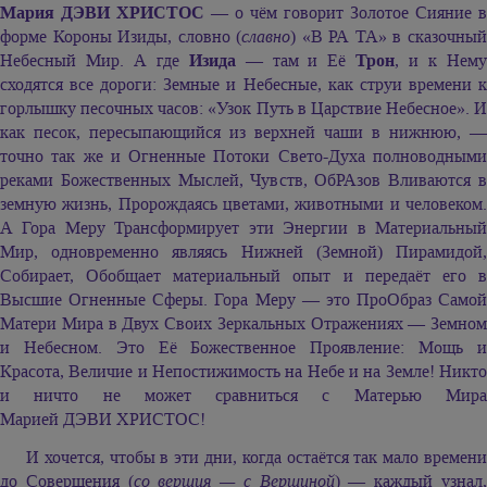
Мария ДЭВИ ХРИСТОС
— о чём говорит Золотое Сияние в
форме Короны Изиды, словно (
славно
) «В РА ТА» в сказочны
Небесный Мир. А где
Изида
— там и Её
Трон
, и к Нем
сходятся все дороги: Земные и Небесные, как струи времени к
горлышку песочных часов: «Узок Путь в Царствие Небесное». И
как песок, пересыпающийся из верхней чаши в нижнюю, —
точно так же и Огненные Потоки Свето-Духа полноводными
реками Божественных Мыслей, Чувств, ОбРАзов Вливаются в
земную жизнь, Пророждаясь цветами, животными и человеком.
А Гора Меру Трансформирует эти Энергии в Материальный
Мир, одновременно являясь Нижней (Земной) Пирамидой,
Собирает, Обобщает материальный опыт и передаёт его в
Высшие Огненные Сферы. Гора Меру — это ПроОбраз Самой
Матери Мира в Двух Своих Зеркальных Отражениях — Земном
и Небесном. Это Её Божественное Проявление: Мощь и
Красота, Величие и Непостижимость на Небе и на Земле! Никто
и ничто не может сравниться с Матерью Мира
Марией ДЭВИ ХРИСТОС!
И хочется, чтобы в эти дни, когда остаётся так мало времени
до Совершения (
со вершия — с Вершиной
) — каждый узнал