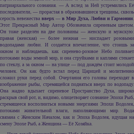
патриархального сознания. — А вслед за Ней устремились Её
последователи, — прорастая в образовавшиеся трещины, сквозь
серость невежества
вверх — в Мир Духа, Любви и Гармонии
.
Этот Прекрасный Мир Автор Обозначила сиреневым цветом.
Он тоже разделён на две половины — женскую и мужскую:
правая (женская) — более нежная — ниспадает розовыми
водопадами любви. И создаётся впечатление, что стоишь за
окном и наблюдаешь, как сиренево-розовое Небо поливает
потоками воды земной мир, и она струйками и каплями стекает
по стеклу, а за окном — на улице — под дождём стоит молодой
человек. Он как будто встал перед Царицей и молитвенно
сложил руки перед собой. Очертания его головы переходят в
изображение рыбы, стремящейся подняться вверх по водопаду.
Она жадно вдыхает сиреневое Пространство Духа, широко
раскрыв свой рот, и, видимо, олицетворяет сознание Эпохи Рыб,
стремящееся восполниться новыми энергиями Эпохи Водолея,
потоками живительной влаги, наполняющими мир. Вода
связана с Женским Началом, как и Эпоха Водолея, идущая на
смену Эпохе Рыб, а Женщина — Её Хозяйка.