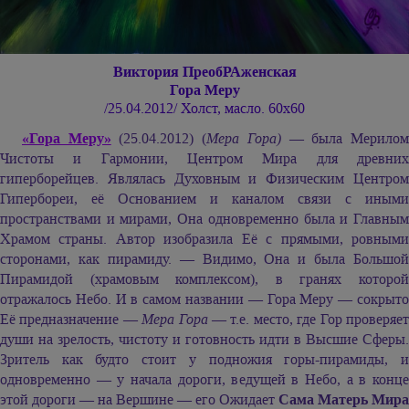
Виктория ПреобРАженская
Гора Меру
/25.04.2012/ Холст, масло. 60х60
«Гора Меру»
(25.04.2012) (
Мера Гора)
— была Мерило
Чистоты и Гармонии, Центром Мира для древних
гиперборейцев. Являлась Духовным и Физическим Центром
Гипербореи, её Основанием и каналом связи с иными
пространствами и мирами, Она одновременно была и Главным
Храмом страны. Автор изобразила Её с прямыми, ровными
сторонами, как пирамиду. — Видимо, Она и была Большой
Пирамидой (храмовым комплексом), в гранях которой
отражалось Небо. И в самом названии — Гора Меру — сокрыто
Её предназначение —
Мера Гора
— т.е. место, где Гор проверяе
души на зрелость, чистоту и готовность идти в Высшие Сферы.
Зритель как будто стоит у подножия горы-пирамиды, и
одновременно — у начала дороги, ведущей в Небо, а в конце
этой дороги — на Вершине — его Ожидает
Сама Матерь Мира