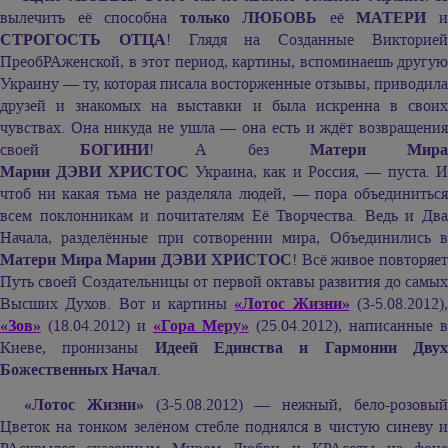
вылечить её способна
только ЛЮБОВЬ
её
МАТЕРИ
СТРОГОСТЬ ОТЦА
! Глядя на Созданные Викторие
ПреобРАженской, в этот период, картины, вспоминаешь другую
Украину — ту, которая писала восторженные отзывы, приводила
друзей и знакомых на выставки и была искренна в своих
чувствах. Она никуда не ушла — она есть и ждёт возвращения
своей
БОГИНИ
! А без
Матери Мира
Марии ДЭВИ ХРИСТОС
Украина, как и Россия, — пуста. 
чтоб ни какая тьма не разделяла людей, — пора объединиться
всем поклонникам и почитателям Её Творчества. Ведь и Два
Начала, разделённые при сотворении мира, Объединились в
Матери Мира
Марии ДЭВИ ХРИСТОС
! Всё живое повторяе
Путь своей Создательницы от первой октавы развития до самых
Высших Духов. Вот и картины
«Лотос Жизни»
(3-5.08.2012)
«Зов»
(18.04.2012) и
«Гора Меру»
(25.04.2012), написанные в
Киеве, пронизаны
Идеей Единства и Гармонии Дву
Божественных Начал
.
«Лотос Жизни»
(3-5.08.2012) — нежный, бело-розовы
Цветок на тонком зелёном стебле поднялся в чистую синеву и