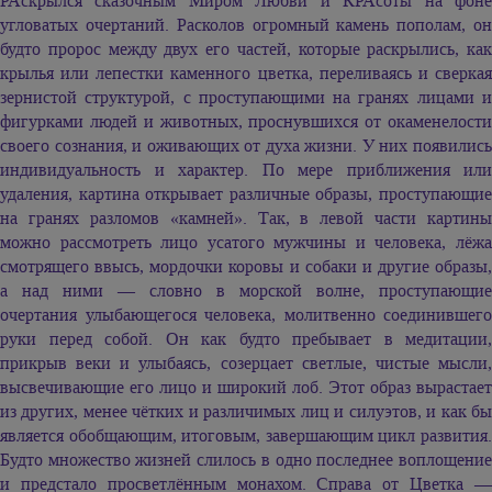
РАскрылся сказочным Миром Любви и КРАсоты на фоне
угловатых очертаний. Расколов огромный камень пополам, он
будто пророс между двух его частей, которые раскрылись, как
крылья или лепестки каменного цветка, переливаясь и сверкая
зернистой структурой, с проступающими на гранях лицами и
фигурками людей и животных, проснувшихся от окаменелости
своего сознания, и оживающих от духа жизни. У них появились
индивидуальность и характер. По мере приближения или
удаления, картина открывает различные образы, проступающие
на гранях разломов «камней». Так, в левой части картины
можно рассмотреть лицо усатого мужчины и человека, лёжа
смотрящего ввысь, мордочки коровы и собаки и другие образы,
а над ними — словно в морской волне, проступающие
очертания улыбающегося человека, молитвенно соединившего
руки перед собой. Он как будто пребывает в медитации,
прикрыв веки и улыбаясь, созерцает светлые, чистые мысли,
высвечивающие его лицо и широкий лоб. Этот образ вырастает
из других, менее чётких и различимых лиц и силуэтов, и как бы
является обобщающим, итоговым, завершающим цикл развития.
Будто множество жизней слилось в одно последнее воплощение
и предстало просветлённым монахом. Справа от Цветка —