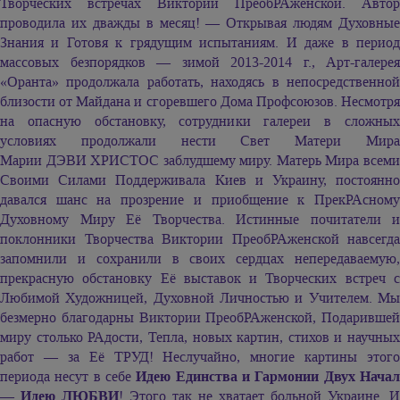
Творческих встречах Виктории ПреобРАженской. Автор
проводила их дважды в месяц! — Открывая людям Духовные
Знания и Готовя к грядущим испытаниям. И даже в период
массовых безпорядков — зимой 2013-2014 г., Арт-галерея
«Оранта» продолжала работать, находясь в непосредственной
близости от Майдана и сгоревшего Дома Профсоюзов. Несмотря
на опасную обстановку, сотрудники галереи в сложных
условиях продолжали нести Свет Матери Мира
Марии ДЭВИ ХРИСТОС
заблудшему миру. Матерь Мира всем
Своими Силами Поддерживала Киев и Украину, постоянно
давался шанс на прозрение и приобщение к ПрекРАсному
Духовному Миру Её Творчества. Истинные почитатели и
поклонники Творчества Виктории ПреобРАженской навсегда
запомнили и сохранили в своих сердцах непередаваемую,
прекрасную обстановку Её выставок и Творческих встреч с
Любимой Художницей, Духовной Личностью и Учителем. Мы
безмерно благодарны Виктории ПреобРАженской, Подарившей
миру столько РАдости, Тепла, новых картин, стихов и научных
работ — за Её ТРУД! Неслучайно, многие картины этого
периода несут в себе
Идею Единства и Гармонии Двух Нача
— Идею ЛЮБВИ
! Этого так не хватает больной Украине. И