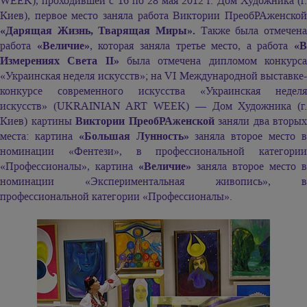
WEEK), проходившей c 16 по 28 мая 2012 г. Дом Художника (г.
Киев), первое место заняла работа Виктории ПреобРАженской
«Дарящая Жизнь, Тварящая Миры».
Также была отмечена
работа
«Величие»
, которая заняла третье место, а работа
«В
Измерениях Света II»
была отмечена дипломом конкурс
«Украинская неделя искусств»; на VI Международной выставке-
конкурсе современного искусства «Украинская неделя
искусств» (UKRAINIAN ART WEEK) — Дом Художника (г.
Киев) картины
Виктории ПреобРАженской
заняли два вторых
места: картина
«Большая Лунность»
заняла второе место 
номинации «Фентези», в профессиональной категории
«Профессионалы», картина
«Величие»
заняла второе место в
номинации «Экспериментальная живопись», в
профессиональной категории «Профессионалы».