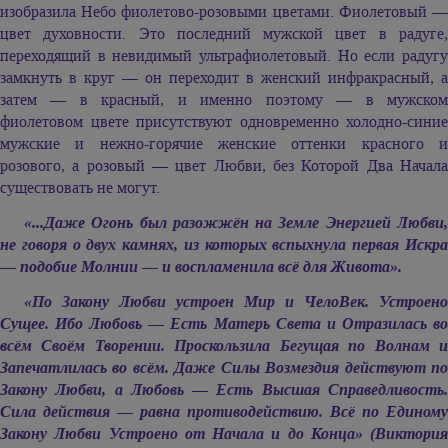
изобразила Небо фиолетово-розовыми цветами. Фиолетовый —
цвет духовности. Это последний мужской цвет в радуге,
переходящий в невидимый ультрафиолетовый. Но если радугу
замкнуть в круг — он переходит в женский инфракрасный, а
затем — в красный, и именно поэтому — в мужском
фиолетовом цвете присутствуют одновременно холодно-синие
мужские и нежно-горячие женские оттенки красного и
розового, а розовый — цвет Любви, без Которой Два Начала
существовать не могут.
«...Даже Огонь был разожжён на Земле Энергией Любви,
не говоря о двух камнях, из которых вспыхнула первая Искра
— подобие Молнии — и воспламенила всё для Живота».
«По Закону Любви устроен Мир и ЧелоВек. Устроено
Сущее. Ибо Любовь — Есть Матерь Света и Отразилась во
всём Своём Творении. Проскользила Бегущая по Волнам и
Запечатлилась во всём. Даже Силы Возмездия действуют по
Закону Любви, а Любовь — Есть Высшая Справедливость.
Сила действия — равна противодействию. Всё по Единому
Закону Любви Устроено от Начала и до Конца» (Виктория