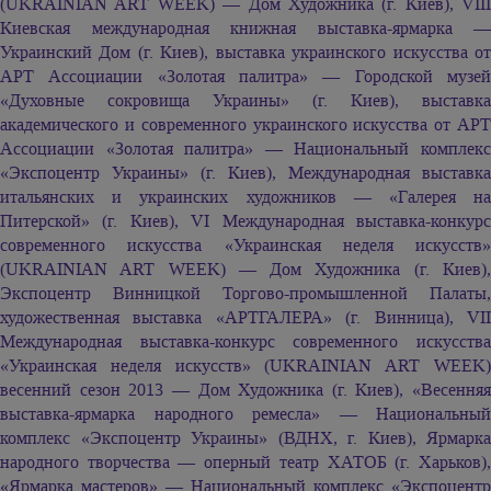
(UKRAINIAN ART WEEK) — Дом Художника (г. Киев), VIII
Киевская международная книжная выставка-ярмарка —
Украинский Дом (г. Киев), выставка украинского искусства от
АРТ Ассоциации «Золотая палитра» — Городской музей
«Духовные сокровища Украины» (г. Киев), выставка
академического и современного украинского искусства от АРТ
Ассоциации «Золотая палитра» — Национальный комплекс
«Экспоцентр Украины» (г. Киев), Международная выставка
итальянских и украинских художников — «Галерея на
Питерской» (г. Киев), VI Международная выставка-конкурс
современного искусства «Украинская неделя искусств»
(UKRAINIAN ART WEEK) — Дом Художника (г. Киев),
Экспоцентр Винницкой Торгово-промышленной Палаты,
художественная выставка «АРТГАЛЕРА» (г. Винница), VII
Международная выставка-конкурс современного искусства
«Украинская неделя искусств» (UKRAINIAN ART WEEK)
весенний сезон 2013 — Дом Художника (г. Киев), «Весенняя
выставка-ярмарка народного ремесла» — Национальный
комплекс «Экспоцентр Украины» (ВДНХ, г. Киев), Ярмарка
народного творчества — оперный театр ХАТОБ (г. Харьков),
«Ярмарка мастеров» — Национальный комплекс «Экспоцентр