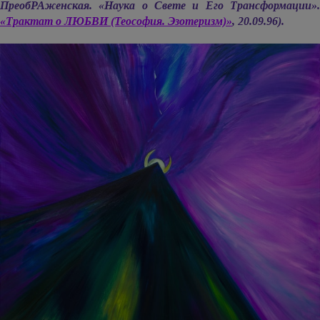
ПреобРАженская. «Наука о Свете и Его Трансформации».
«Трактат о ЛЮБВИ (Теософия. Эзотеризм)»
, 20.09.96).