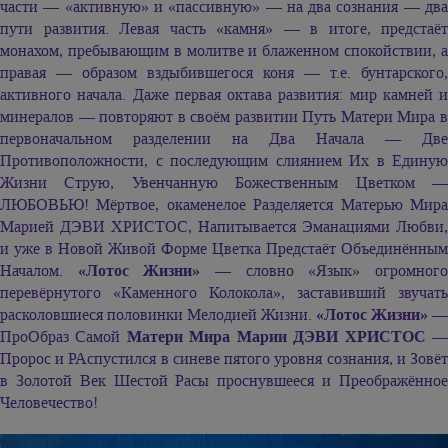
части — «активную» и «пассивную» — на два сознания — два
пути развития. Левая часть «камня» — в итоге, предстаёт
монахом, пребывающим в молитве и блаженном спокойствии, а
правая — образом вздыбившегося коня — т.е. бунтарского,
активного начала. Даже первая октава развития: мир камней и
минералов — повторяют в своём развитии Путь Матери Мира в
первоначальном разделении на Два Начала — Две
Противоположности, с последующим слиянием Их в Единую
Жизни Струю, Увенчанную Божественным Цветком —
ЛЮБОВЬЮ! Мёртвое, окаменелое Разделяется Матерью Мира
Марией ДЭВИ ХРИСТОС,
Напитывается Эманациями Любви,
и уже в Новой Живой Форме Цветка Предстаёт Объединённым
Началом.
«Лотос Жизни»
— словно «Язык» огромног
перевёрнутого «Каменного Колокола», заставивший звучать
расколовшиеся половинки Мелодией Жизни.
«Лотос Жизни»
—
ПроОбраз Самой
Матери Мира
Марии ДЭВИ ХРИСТОС
Пророс и РАспустился в синеве пятого уровня сознания, и Зовёт
в Золотой Век Шестой Расы проснувшееся и Преображённое
Человечество!