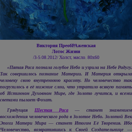
Виктория ПреобРАженская
Лотос Жизни
/3-5.08.2012/ Холст, масло. 80х60
«Пятая Раса познала голубое Небо и узрила на Небе Радугу.
Так совершилось познание Материи. И Материя открыла
человеку свою внутреннюю красоту. Но человечество так
погрузилось в её нижние слои, что утратило всякую память
об Истинном Духовном Мире, где Золото лучится, и всеми
светами пылает Фохат.
Грядущая
Шестая Раса
— станет знамение
восхождения человеческого рода в Золотое Небо. Золотой Век
Эпохи Матери Мира — станет Итогом Её Творения. Ибо
Человечество, возвратившись к Своей Создательнице —