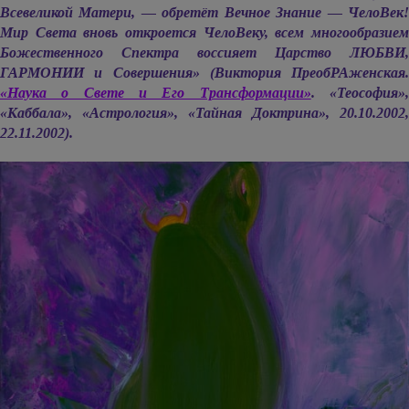
Всевеликой Матери, — обретёт Вечное Знание — ЧелоВек!
Мир Света вновь откроется ЧелоВеку, всем многообразием
Божественного Спектра воссияет Царство ЛЮБВИ,
ГАРМОНИИ и Совершения» (Виктория ПреобРАженская.
«Наука о Свете и Его Трансформации»
. «Теософия»
«Каббала», «Астрология», «Тайная Доктрина», 20.10.2002,
22.11.2002).