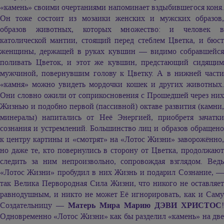
«камень» своими очертаниями напоминает вздыбившегося коня.
Он тоже состоит из мозаики женских и мужских образов,
образов животных, которых множество: и человек в
католической мантии, стоящий перед стеблем Цветка, и бюст
женщины, держащей в руках кувшин — видимо собравшейся
поливать Цветок, и этот же кувшин, предстающий сидящим
мужчиной, повернувшим голову к Цветку. А в нижней части
«камня» можно увидеть мордочки кошек и других животных.
Они словно ожили от соприкосновения с Прошедшей через них
Жизнью и подобно первой (пассивной) октаве развития (камни,
минералы) напитались от Неё Энергией, приобретя зачатки
сознания и устремлений. Большинство лиц и образов обращено
к центру картины и «смотрят» на «Лотос Жизни» заворожённо,
но даже те, кто повернулись в сторону от Цветка, продолжают
следить за ним непроизвольно, сопровождая взглядом. Ведь
«Лотос Жизни» пробудил в них Жизнь и подарил Сознание, —
так Велика Первородная Сила Жизни, что никого не оставляет
равнодушным, и никто не может Её игнорировать, как и Саму
Создательницу —
Матерь Мира
Марию ДЭВИ ХРИСТОС
!
Одновременно «Лотос Жизни» как бы разделил «камень» на две