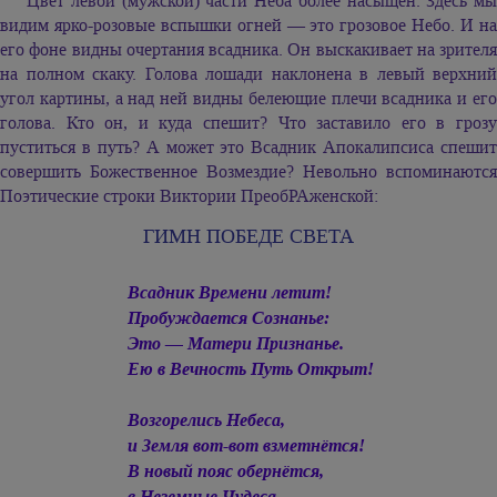
Цвет левой (мужской) части Неба более насыщен. Здесь мы
видим ярко-розовые вспышки огней — это грозовое Небо. И на
его фоне видны очертания всадника. Он выскакивает на зрителя
на полном скаку. Голова лошади наклонена в левый верхний
угол картины, а над ней видны белеющие плечи всадника и его
голова. Кто он, и куда спешит? Что заставило его в грозу
пуститься в путь? А может это Всадник Апокалипсиса спешит
совершить Божественное Возмездие? Невольно вспоминаются
Поэтические строки Виктории ПреобРАженской:
ГИМН ПОБЕДЕ СВЕТА
Всадник Времени летит!
Пробуждается Сознанье:
Это — Матери Признанье.
Ею в Вечность Путь Открыт!
Возгорелись Небеса,
и Земля вот-вот взметнётся!
В новый пояс обернётся,
в Неземные Чудеса…