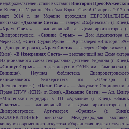
недоброжелателей, стали выставки
Виктории ПреобРАженской
в Киеве, на Украине. Это был Взрыв Света! С апреля 2012 по
март 2014 г. на Украине проходили ПЕРСОНАЛЬНЫЕ
выставки:
«Дыхание Света»
— галерея «Софиевская» (г. Киев)
«Храм Света»
— выставочный зал Дома архитекторов (г
Днепропетровск),
«Сияние Сурьи»
— Дом Архитектора (г.
Черкассы),
«Свет Сурьи-Руси»
— Арт-галерея «Виктория РА»
(г. Днепропетровск),
«Храм Света»
— галерея «Софиевская» (г
Киев),
«В Измерениях Света»
— выставочный зал Дома актёра
Национального союза театральных деятелей Украины (г. Киев),
«Сириус-Сурья»
— отдел искусств ОУНБ им. Тимирязева (г.
Винница), Научная библиотека Днепропетровского
национального Университета им. О.Гончара (г.
Днепропетровск),
«Оазис Света»
— Факультет Социологии и
Права НТУУ «КПИ» (г. Киев),
«Дыхание Света»
— Art. Цент
«Мистецький коридор» в ТЦ «Аркадия» (г. Киев),
«Замок
Счастья»
— выставочный зал Дома архитекторов (г.
Днепропетровск), Арт-галерея
«Оранта»
(г. Киев);
КОЛЛЕКТИВНЫЕ выставки: Международная выставка-
конкурс современного искусства «Украинская неделя искусств»