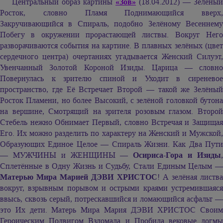
Центральный образ картины
«Зов»
(18.04.2012) — Зелёный
Росток, словно Пламя Поднимающийся вверх,
Закручивающийся в Спираль, подобно Зелёному Весеннему
Побегу в окружении прорастающей листвы. Вокруг Него
разворачиваются события на картине. В плавных зелёных (цвет
сердечного центра) очертаниях угадывается Женский Силуэт,
Увенчанный Золотой Короной Изиды. Царица — словно
Повернулась к зрителю спиной и Уходит в сиреневое
пространство, где Её Встречает Второй — такой же Зелёный
Росток Пламени, но более Высокий, с зелёной головкой бутона
на вершине, Смотрящий на зрителя розовым глазом. Второй
Стебель нежно Обнимает Первый, словно Встречая и Защищая
Его. Их можно разделить по характеру на Женский и Мужской,
Образующих Единое Целое — Спираль Жизни. Как Два Пути
— МУЖЧИНЫ и ЖЕНЩИНЫ —
Осириса-Гора и Изиды
Сплетённые в Одну Жизнь и Судьбу, Стали Единым Целым —
Матерью Мира
Марией ДЭВИ ХРИСТОС
! А зелёная листв
вокруг, взрывным порывом и острыми краями устремившаяся
ввысь, сквозь серый, потрескавшийся и ломающийся асфальт —
это Их дети. Матерь Мира
Мария ДЭВИ ХРИСТОС
Своим
Героическим Подвигом Взломала и Пробила вековые догмы