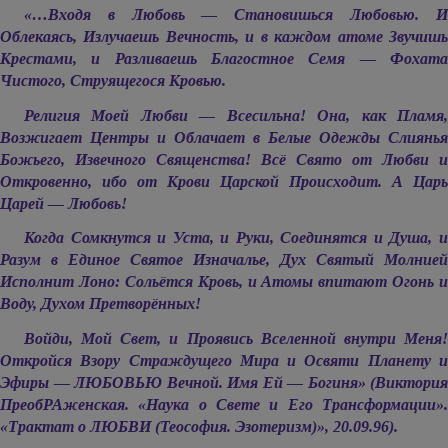
«…Входя в Любовь — Становишься Любовью. И
Облекаясь, Излучаешь Вечность, и в каждом атоме Звучишь
Крестами, и Разливаешь Благостное Семя — Фохата
Чистого, Струящегося Кровью.
Религия Моей Любви — Всесильна! Она, как Пламя,
Возжигает Центры и Облачает в Белые Одежды Слиянья
Божьего, Извечного Священства! Всё Свято от Любви и
Откровенно, ибо от Крови Царской Происходит. А Царь
Царей — Любовь!
Когда Сомкнутся и Уста, и Руки, Соединятся и Душа, и
Разум в Единое Святое Изначалье, Дух Святый Молнией
Исполнит Лоно: Сольётся Кровь, и Атомы впитают Огонь и
Воду, Духом Претворённых!
Войди, Мой Свет, и Проявись Вселенной внутри Меня!
Откройся Взору Страждущего Мира и Освяти Планету и
Эфиры — ЛЮБОВЬЮ Вечной. Имя Ей — Богиня» (Виктория
ПреобРАженская. «Наука о Свете и Его Трансформации».
«Трактат о ЛЮБВИ (Теософия. Эзотеризм)», 20.09.96).