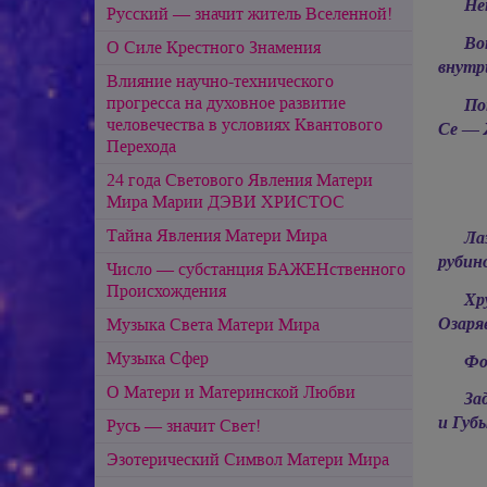
Не
Русский — значит житель Вселенной!
Во
О Силе Крестного Знамения
внутр
Влияние научно-технического
прогресса на духовное развитие
По
человечества в условиях Квантового
Се — 
Перехода
24 года Светового Явления Матери
Мира Марии ДЭВИ ХРИСТОС
Тайна Явления Матери Мира
Ла
рубин
Число — субстанция БАЖЕНственного
Происхождения
Хр
Озаря
Музыка Света Матери Мира
Музыка Сфер
Фо
О Матери и Материнской Любви
За
и Губ
Русь — значит Свет!
Эзотерический Cимвол Матери Мира