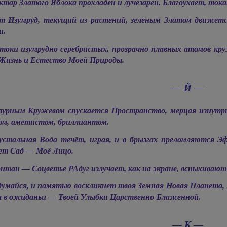
ктар Златого Яблока прохладен и лучезарен. Благоухает, тока
т Изумруд, текущий из растений, зелёным Златом движетс
и.
токи изумрудно-серебристых, прозрачно-плавных атомов кру
Жизнь и Естество Моей Природы.
— Й —
зурным Кружевом спускается Пространство, мерцая изнутри
ом, аметистом, бриллиантом.
устальная Вода течёт, играя, и в брызгах преломляются 
ет Сад — Моё Лицо.
нтан — Соцветье РАдуг излучает, как на экране, вспыхивают 
думайся, и памятью воскликнет твоя Земная Новая Планета,
ы в ожиданьи — Твоей Улыбки Царственно-Блаженной.
— К —