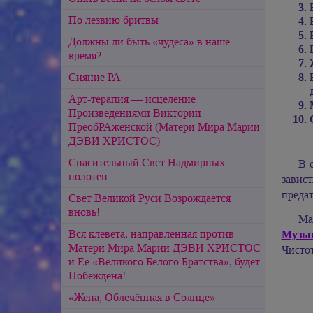
По лезвию бритвы
Должны ли быть «чудеса» в наше
время?
Сияние РА
Арт-терапия — исцеление
Произведениями Виктории
ПреобРАженской (Матери Мира Марии
ДЭВИ ХРИСТОС)
Спасительный Свет Надмирных
В 
полотен
завист
предат
Свет Великой Руси Возрождается
вновь!
Ма
Вся клевета, направленная против
Музы
Матери Мира Марии ДЭВИ ХРИСТОС
Чисто
и Её «Великого Белого Братства», будет
Побеждена!
«Жена, Облечённая в Солнце»