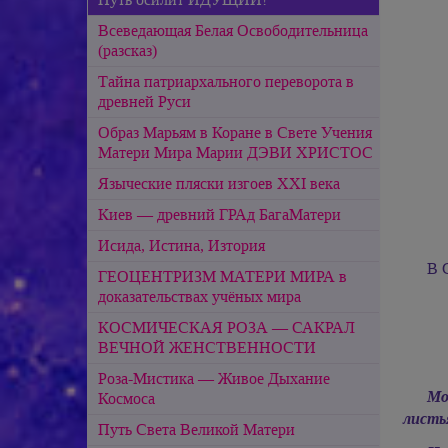
Всеведающая Белая Освободительница
(разсказ)
Тайна патриархального переворота в
древней Руси
Образ Марьям в Коране в Свете Учения
Матери Мира Марии ДЭВИ ХРИСТОС
Языческие пляски изгоев ХХI века
Киев — древний ГРАд БагаМатери
Исида, Истина, Изтория
В 
ГЕОЦЕНТРИЗМ МАТЕРИ МИРА в
доказательствах учёных мира
КОСМИЧЕСКАЯ РОЗА — САКРАЛ
ВЕЧНОЙ ЖЕНСТВЕННОСТИ
Роза-Мистика — Живое Дыхание
Мо
Космоса
листь
Путь Света Великой Матери