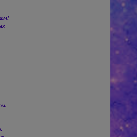
ком!
ых
ом.
.