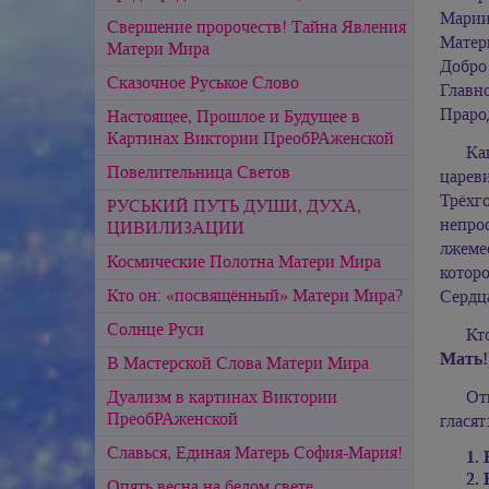
Мари
Свершение пророчеств! Тайна Явления
Матер
Матери Мира
Добро
Сказочное Руськое Слово
Главн
Праро
Настоящее, Прошлое и Будущее в
Картинах Виктории ПреобРАженской
Ка
Повелительница Светов
царев
Трёхг
РУСЬКИЙ ПУТЬ ДУШИ, ДУХА,
непро
ЦИВИЛИЗАЦИИ
лжеме
Космические Полотна Матери Мира
которо
Кто он: «посвящённый» Матери Мира?
Сердца
Солнце Руси
Кт
Мать!
В Мастерской Слова Матери Мира
От
Дуализм в картинах Виктории
ПреобРАженской
гласят
Славься, Единая Матерь София-Мария!
Опять весна на белом свете