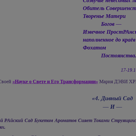
Созвучье невесомых 
Обитель Совершенст
Творенье Матери
Богов —
Извечное ПростРАнс
наполненное до краёв
Фохатом
Постоянства
17-19.
Своей
«Науке о Свете и Его Трансформации»
Мария ДЭВИ ХРИ
«4. Дивный Сад
— И —
й РАйский Сад Букетом Ароматов Сияет Токами Струящихс
ях.