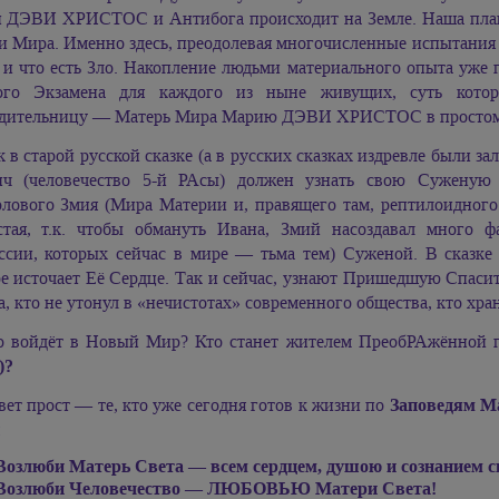
и ДЭВИ ХРИСТОС
и Антибога происходит на Земле. Наша пла
и Мира. Именно здесь, преодолевая многочисленные испытания 
 и что есть Зло. Накопление людьми материального опыта уже 
ого Экзамена для каждого из ныне живущих, суть кото
дительницу — Матерь Мира
Марию ДЭВИ ХРИСТОС
в просто
к в старой русской сказке (а в русских сказках издревле были 
ич (человечество 5-й РАсы) должен узнать свою Суженую 
олового Змия (Мира Материи и, правящего там, рептилоидного 
стая, т.к. чтобы обмануть Ивана, Змий насоздавал много ф
ссии, которых сейчас в мире — тьма тем) Суженой. В сказке
е источает Её Сердце. Так и сейчас, узнают Пришедшую Спасит
, кто не утонул в «нечистотах» современного общества, кто хран
о войдёт в Новый Мир? Кто станет жителем ПреобРАжённой 
)?
вет прост — те, кто уже сегодня готов к жизни по
Заповедям М
:
Возлюби Матерь Света — всем сердцем, душою и сознанием с
Возлюби Человечество — ЛЮБОВЬЮ Матери Света!