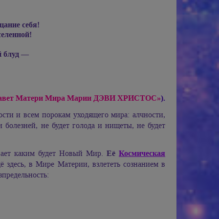
цание себя!
селенной!
й блуд —
Завет Матери Мира
Марии ДЭВИ ХРИСТОС»
).
ости и всем порокам уходящего мира: алчности,
 и болезней, не будет голода и нищеты, не будет
вает каким будет Новый Мир.
Её
Космическая
ё здесь, в Мире Материи, взлететь сознанием в
предельность: