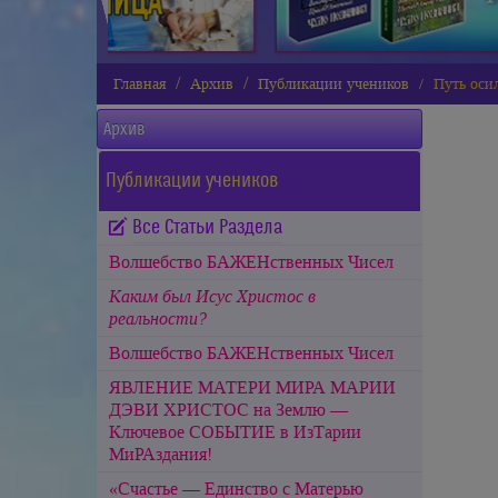
Главная
Архив
Публикации учеников
Путь ос
Архив
Публикации учеников
Все Статьи Раздела
Волшебство БАЖЕНственных Чисел
Каким был Исус Христос в
реальности?
Волшебство БАЖЕНственных Чисел
ЯВЛЕНИЕ МАТЕРИ МИРА МАРИИ
ДЭВИ ХРИСТОС на Землю —
Ключевое СОБЫТИЕ в ИзТарии
МиРАздания!
«Счастье — Единство с Матерью