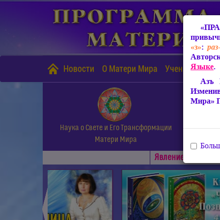
«ПРА
привычн
«з»
:
раз
Авторск
Языке
.
Новости
О Матери Мира
Учение Матери
Азъ 
Измени
Мира» 
Наука о Свете и Его Трансформации
Матери Мира
Больш
Явлениe Матери М
◄