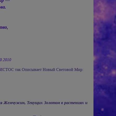
лир —
ва.
тво,
.
10.2010
СТОС так Описывает Новый Световой Мир:
я Жемчужин, Текущих Золотом в растениях и