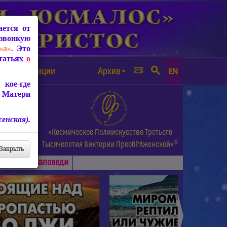
ется от
звонкую
«а»
. Это
Статьях
о
а от чипизации
Архив
EN
кое-где
 Матери
енская).
а.
«Космическое Полиискусство Третьего
©
и др.
Тысячелетия
Виктории ПреобРАженской»
Закрыть
Основные
Заповеди
►