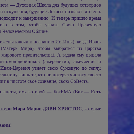
нета — Духовная Школа для будущих сотворцов
и искушения, будущие Логосы познают: что есть
подходит к завершению. И теперь пришло время
рого в том, чтобы узнать Свою Превечную
м Человеческом Облике.
заложены ключи к познанию ИстИны), когда Иван-
(Матерь Мира), чтобы выбраться из царства
мирового правительства). А задача ему выпала
антомов-двойников (лжерелигии, лжеучения и
 Иван-Царевич узнаёт свою Суженую по теплу,
ельницу лишь те, кто не потерял чистоту своего
ит в чистоте своё сознание, свою СоВесть.
планеты, имя которой — БогЕМА (
Бог — Есть
атери Мира
Марии ДЭВИ ХРИСТОС
, которые
воим!