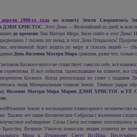
 апреля 1990-го года
на планету Земля Свершилось Эп
и ДЭВИ ХРИСТОС
. Этот День — Величайший из дней за всю 
авшее
до времени
Лик Матери Мира, было снято в этот День!
редвещено 2 тысячи лет назад, в этот День Открылось! Пророче
на, неузнанной будет ходить по миру и спасать людей — сбы
дания
День Явления Матери Мира
сравним, разве что, тольк
Световом Космосе ничто не существует само по себе, всё взаимо
м герметизма. И все события, происходящие на планете, все ст
творённом Космосе. Когда рептилоиды во главе с падшим Лю
ичилась лишь Материальным планом Земли. Тёмные удары обр
ому
Явление Матери Мира
Марии ДЭВИ ХРИСТОС
и ЕЁ Св
тие
.
еобРАжение Земли и восхождение планетарного человечества 
е. Тысячи лет наши Космические Собратья с волнением следили
безучастное наблюдение. Силы Света постоянно воплощались н
о Братства, Великие Учителя помогали людям планеты не пот
иального Мира к Духовному Свету ИстИны. Неслучайно