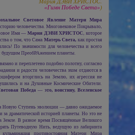
Мария ДЭВИ ХРИСТОС.
«Гимн Победе Света»
)
охальное Световое Явление Матери Мира
историю человечества. Многовековое Покрывало,
 Новое Имя —
Мария ДЭВИ ХРИСТОС
, которое
ства о том, что Сама
Матерь Света,
как простая
лись! По значимости для человечества и всего
о с будущим ПреобРАжением планеты.
связано и переплетено подобно полотну, согласно
радания и радости человечества эхом отдаются в
цифером вторглись на Землю, их агрессия не
ушились и на Духовные Космические Обители.
етовая Победа — это, воистину, Вселенское
на Новую Ступень эволюции — давно ожидаемое
 за драматической историей планеты. Но это не
а Земле. В разное время Посвящённые Великого
ерять Путеводную Нить, ведущую из лабиринта
 кульминация противостояния Матери Мира