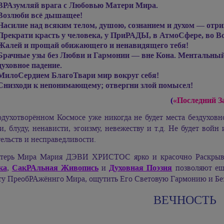
ВРАзумляй врага с Любовью Матери Мира.
Возлюби всё дышащее!
Насилие над всяким телом, душою, сознанием и духом — отри
Прекрати красть у человека, у ПриРАДЫ, в АтмоСфере, во В
Жалей и прощай обижающего и ненавидящего тебя!
Брачные узы без Любви и Гармонии — вне Кона. Ментальны
духовное падение.
МилоСердием БлагоТвари мир вокруг себя!
Снизходи к непонимающему; отвергни злой помысел!
(
«Последний 
одухотворённом Космосе уже никогда не будет места бездуховн
и, блуду, ненависти, эгоизму, невежеству и т.д. Не будет войн
ельств и несправедливости.
терь Мира
Мария ДЭВИ ХРИСТОС
ярко и красочно Раскры
ка
,
СакРАльная Живопись
и
Духовная Поэзия
позволяют ещ
ту ПреобРАжённго Мира, ощутить Его Световую Гармонию и Без
ВЕЧНОСТЬ