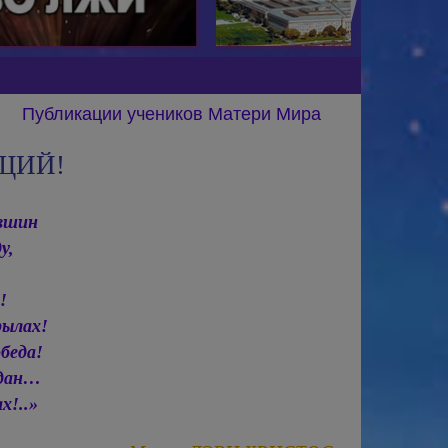
Публикации учеников Матери Мира
УЩИЙ!
увшин
у,
!
ылах!
беда!
едан…
х!..»