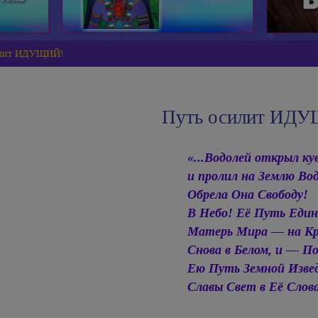
илит ИДУЩИЙ!
Путь осилит ИД
«...Водолей открыл к
и пролил на Землю Вод
Обрела Она Свободу!
В Небо! Её Путь Един
Матерь Мира — на Кр
Снова в Белом, и — По
Ею Путь Земной Изв
Славы Свет в Её Слова