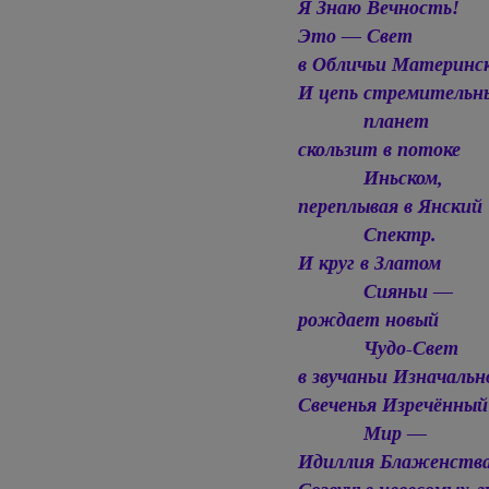
Я Знаю Вечность!
Это — Свет
в Обличьи Материнс
И цепь стремительн
планет
cкользит в потоке
Иньском,
переплывая в Янский
Спектр.
И круг в Златом
Сияньи —
рождает новый
Чудо-Свет
в звучаньи Изначальн
Свеченья Изречённый
Мир —
Идиллия Блаженства