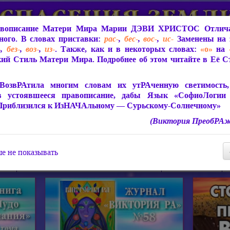
вописание Матери Мира
Марии ДЭВИ ХРИСТОС
Отлича
ого. В словах приставки:
рас-
,
бес-
,
вос-
,
ис-
Заменены на 
-
,
без-
,
воз-
,
из-
. Также, как и в некоторых словах:
«о»
на
ий Стиль Матери Мира. Подробнее об этом читайте в Её 
 Мира
О ПрогРАмме «ЮСМАЛОС»
Библиотека
Защит
ВозвРАтила многим словам их утРАченную светимость, 
в устоявшееся правописание, дабы Язык «СофиоЛогии
Приблизился к ИзНАЧАльному — Сурьскому-Солнечному»
(Виктория ПреобРАж
СофиоЛогия Матери Мира
Живое Слово Матери Мир
Статьи, Книги, Видео, Аудио 
е не показывать
ира
Пророчества о Явлении Матери Мира
Молитва Света