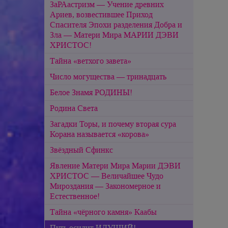
ЗаРАастризм — Учение древних
Ариев, возвестившее Приход
Спасителя Эпохи разделения Добра и
Зла — Матери Мира МАРИИ ДЭВИ
ХРИСТОС!
Тайна «ветхого завета»
Число могущества — тринадцать
Белое Знамя РОДИНЫ!
Родина Света
Загадки Торы, и почему вторая сура
Корана называется «корова»
Звёздный Сфинкс
Явление Матери Мира Марии ДЭВИ
ХРИСТОС — Величайшее Чудо
Мироздания — Закономерное и
Естественное!
Тайна «чёрного камня» Каабы
Путь осилит ИДУЩИЙ!