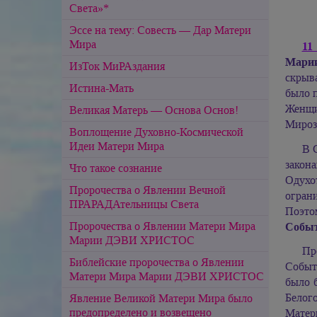
Света»*
Эссе на тему: Совесть — Дар Матери
Мира
11
Мари
ИзТок МиРАздания
скрыв
Истина-Мать
было п
Женщи
Великая Матерь — Основа Основ!
Мироз
Воплощение Духовно-Космической
Идеи Матери Мира
В 
закона
Что такое сознание
Одухо
Пророчества о Явлении Вечной
огран
ПРАРАДАтельницы Света
Поэт
Пророчества о Явлении Матери Мира
Собы
Марии ДЭВИ ХРИСТОС
Пр
Библейские пророчества о Явлении
Событи
Матери Мира Марии ДЭВИ ХРИСТОС
было 
Белог
Явление Великой Матери Мира было
предопределено и возвещено
Матер