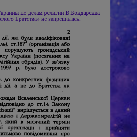
 Украины по делам религии В.Бондаренка
елого Братства» не запрещалась.