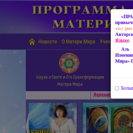
«ПРА
привычн
«з»
:
раз
Авторск
Языке
.
Новости
О Матери Мира
Учение Матери
Азъ 
Измени
Мира» 
Наука о Свете и Его Трансформации
Матери Мира
Больш
Явлениe Матери М
◄