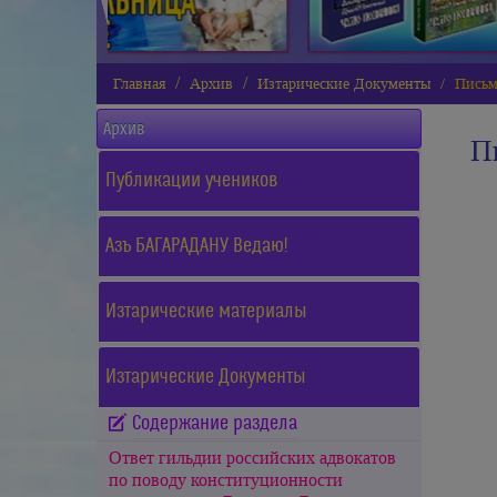
Главная
Архив
Изтарические Документы
Письм
Архив
П
Публикации учеников
Азъ БАГАРАДАНУ Ведаю!
Изтарические материалы
Изтарические Документы
Содержание раздела
Ответ гильдии российских адвокатов
по поводу конституционности