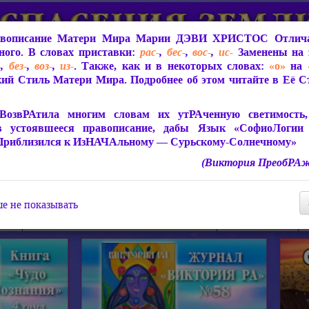
вописание Матери Мира
Марии ДЭВИ ХРИСТОС
Отлича
ого. В словах приставки:
рас-
,
бес-
,
вос-
,
ис-
Заменены на 
-
,
без-
,
воз-
,
из-
. Также, как и в некоторых словах:
«о»
на
ий Стиль Матери Мира. Подробнее об этом читайте в Её 
 Мира
О ПрогРАмме «ЮСМАЛОС»
Библиотека
Защит
ВозвРАтила многим словам их утРАченную светимость, 
в устоявшееся правописание, дабы Язык «СофиоЛогии
Приблизился к ИзНАЧАльному — Сурьскому-Солнечному»
(Виктория ПреобРАж
СофиоЛогия Матери Мира
Живое Слово Матери Мир
Статьи, Книги, Видео, Аудио 
е не показывать
ира
Пророчества о Явлении Матери Мира
Молитва Света