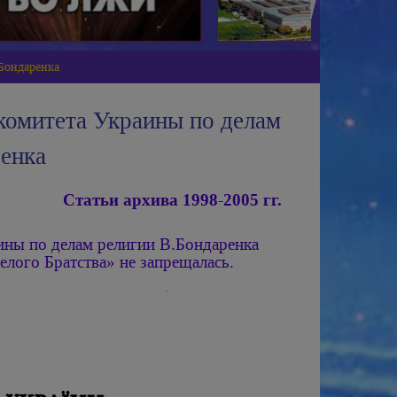
.Бондаренка
комитета Украины по делам
енка
Статьи архива 1998-2005 гг.
ины по делам религии В.Бондаренка
елого Братства» не запрещалась.