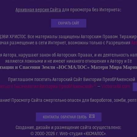
:
Архивная версия Сайта
для просмотра без Интернета
СКАЧАТЬ САЙТ
ДЭВИ ХРИСТОС. Все материалы защищены Авторским Правом. Тиражиров
ючая размещение в сети Интернет, возможны только с Разрешения
Ав
 Автора, нарушают закон об Авторских Правах, и их деятельность нап
являются ложными и не имеют никакого отношения к Автору и Её
изации и Спасения Земли «ЮСМАЛОС» Матери Мира Мар
Приглашаем посетить Авторский Сайт Виктории ПреобРАженской
©
ретьего Тысячелетия Виктории ПреобРАженской»
—
VictoriaRA.com
ние! Просмотр Сайта смертельно опасен для биороботов, зомби, репт
КОНТАКТЫ. ОБРАТНАЯ СВЯЗЬ
:
Создание, дизайн и размещение сайта осуществлено
© 2000-2026 г. Web-студия «ЮСМАЛОС».