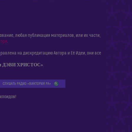
ание, любая публикация материалов, или их части,
тора
.
равлена на дискредитацию Автора и Её Идеи, они все
ии ДЭВИ ХРИСТОС»
.
СЛУШАТЬ РАДИО «ВИКТОРИЯ РА»
илоидов!