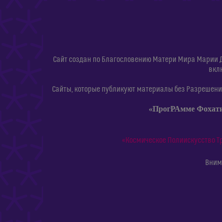
Сайт создан по Благословению Матери Мира Марии 
вкл
Сайты, которые публикуют материалы без Разрешения
«ПрогРАмме Фохат
«Космическое Полиискусство Т
Внима