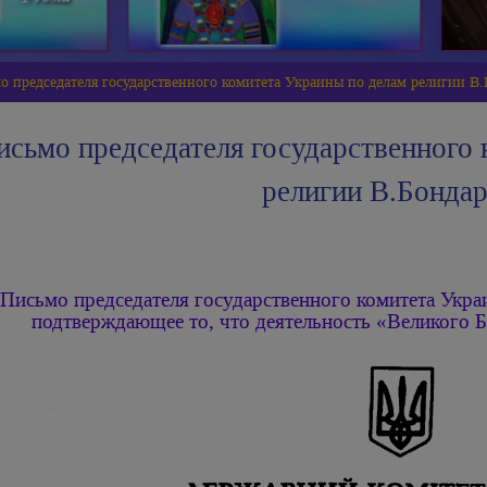
о председателя государственного комитета Украины по делам религии В
исьмо председателя государственного 
религии В.Бондар
Письмо председателя государственного комитета Укра
подтверждающее то, что деятельность «Великого Б