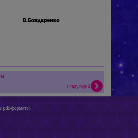
ты
Следующий
в pdf-формате):