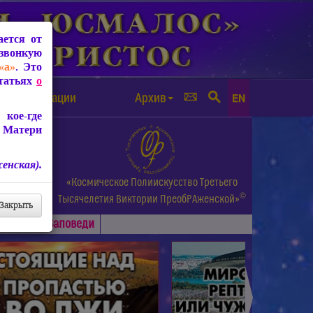
ется от
звонкую
«а»
. Это
Статьях
о
а от чипизации
Архив
EN
кое-где
 Матери
енская).
а.
«Космическое Полиискусство Третьего
©
и др.
Тысячелетия
Виктории ПреобРАженской»
Закрыть
Основные
Заповеди
►