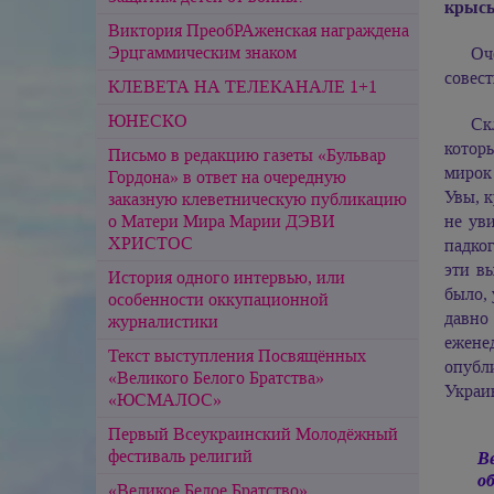
крысы
Виктория ПреобРАженская награждена
Эрцгаммическим знаком
Оч
совес
КЛЕВЕТА НА ТЕЛЕКАНАЛЕ 1+1
ЮНЕСКО
Ск
которы
Письмо в редакцию газеты «Бульвар
мирок 
Гордона» в ответ на очередную
Увы, 
заказную клеветническую публикацию
о Матери Мира Марии ДЭВИ
не ув
ХРИСТОС
падко
эти в
История одного интервью, или
было,
особенности оккупационной
давно
журналистики
ежене
Текст выступления Посвящённых
опубл
«Великого Белого Братства»
Украин
«ЮСМАЛОС»
Первый Всеукраинский Молодёжный
фестиваль религий
В
о
«Великое Белое Братство»