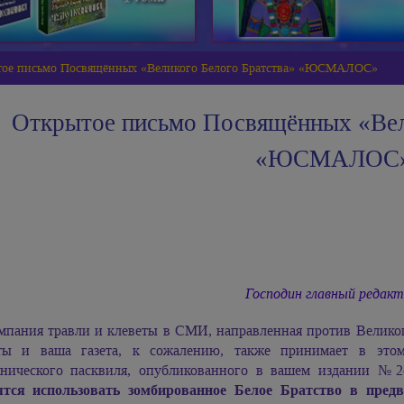
тое письмо Посвящённых «Великого Белого Братства» «ЮСМАЛОС»
Открытое письмо Посвящённых «Вел
«ЮСМАЛОС
Господин главный редакт
мпания травли и клеветы в СМИ, направленная против Велик
ты и ваша газета, к сожалению, также принимает в этом
тнического пасквиля, опубликованного в вашем издании №24
ятся использовать зомбированное Белое Братство в пред