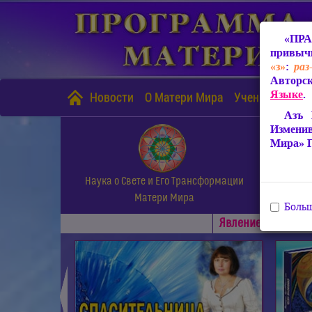
«ПРА
привычн
«з»
:
раз
Авторск
Языке
.
Новости
О Матери Мира
Учение Матери
Азъ 
Измени
Мира» 
Наука о Свете и Его Трансформации
Матери Мира
Больш
Явлениe Матери М
◄