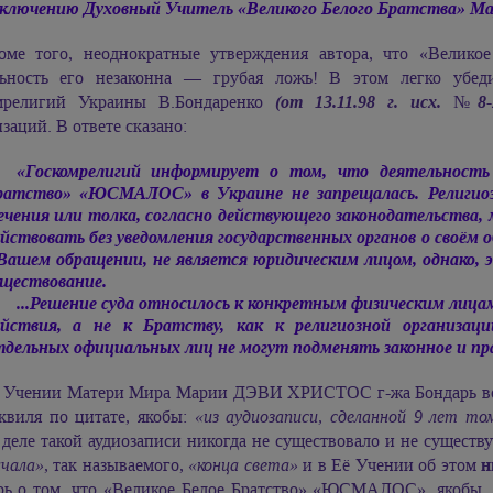
аключению Духовный Учитель «Великого Белого Братства»
Ма
оме того, неоднократные утверждения автора, что «Вели
льность его незаконна — грубая ложь! В этом легко убеди
мрелигий Украины В.Бондаренко
(от 13.11.98 г. исх. №8-
заций. В ответе сказано:
«Госкомрелигий информирует о том, что деятельность 
ратство» «ЮСМАЛОС» в Украине не запрещалась. Религиозн
ечения или толка, согласно действующего законодательства,
йствовать без уведомления государственных органов о своём 
 Вашем обращении, не является юридическим лицом, однако, э
уществование.
...Решение суда относилось к конкретным физическим лиц
ействия, а не к Братству, как к религиозной организаци
тдельных официальных лиц не могут подменять законное и пра
 Учении Матери Мира
Марии ДЭВИ ХРИСТОС
г-жа Бондарь в
сквиля по цитате, якобы:
«из аудиозаписи, сделанной 9 лет т
деле такой аудиозаписи никогда не существовало и не существу
ачала»
, так называемого,
«конца света»
и в Её Учении об этом
н
рь о том, что «Великое Белое Братство» «ЮСМАЛОС», якобы