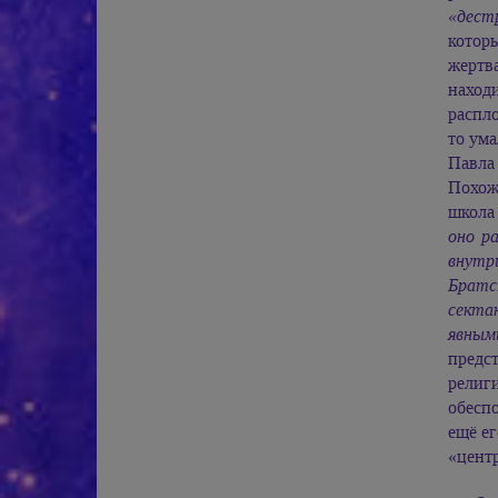
«дест
котор
жертв
наход
распло
то ум
Павла
Похоже
школа
оно р
внутр
Братс
секта
явным
предст
религ
обеспо
ещё ег
«цент