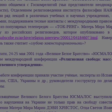
янно общаемся с Госкомрелигий (чьи представители неоднок
сти), Отделением религиоведения института философии НАН 
ли ряд лекций в различных учебных и научных учреждениях, 
мии, поддерживаем тесные контакты с международными правоз
 из популярных телепередач — «ТОК-РИНГ». Матерь Мира
Ма
у из российских религиоведов, которое опубликовано в
/subscribe.ru/archive/religion.interview/200012/04184607.html
. Наве
рь также считает
«глубоко законспирированными»
?
тати, 24-25 мая 2001 года «Великое Белое Братство» «ЮСМАЛ
ве международной конференции
«Религиозная свобода: масс
твенного утверждения»
.
работе конференции приняли участие учёные, эксперты из Испан
ии, США, Украины и др.; руководители госструктур по дела
ны.
свящённые Великого Белого Братства ЮСМАЛОС выступили 
го нарушения на Украине не только прав на свободу совест
ении Матери Мира
Марии ДЭВИ ХРИСТОС,
Отца Светов Иоанн