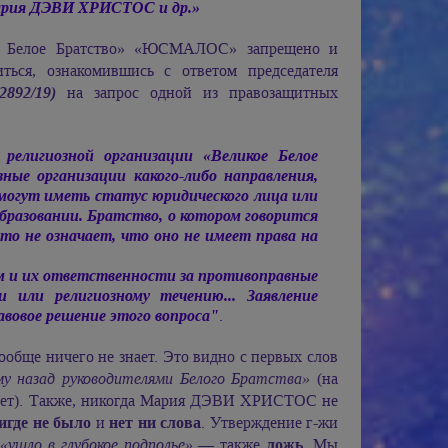
рия ДЭВИ ХРИСТОС
и др.»
кое Белое Братство» «ЮСМАЛОС» запрещено и
ться, ознакомившись с ответом председателя
2892/19)
на запрос одной из правозащитных
религиозной организации «Великое Белое
ые организации какого-либо направления,
 могут иметь статус юридического лица или
образовании. Братство, о котором говорится
то не означает, что оно не имеет права на
ам и их ответственности за противоправные
и или религиозному течению... Заявление
вовое решение этого вопроса"
.
ообще ничего не знает. Это видно с первых слов
ому назад руководителями Белого Братства»
(на
ет). Также, никогда
Мария ДЭВИ ХРИСТОС
не
игде не было
и
нет ни слова
. Утверждение г-жи
,
«ушло в глубокое подполье»
— также
ложь
. Мы