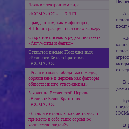
Велик
Ложь в электронном виде
Ак
«ЮСМАЛОС» — 9 ЛЕТ
испол
Правда о том, как мифотворец
носят
В.Шокин раскручивал свою карьеру
Открытое письмо в редакцию газеты
«В
«Аргументы и факты»
каких-
непос
Открытое письмо Посвящённых
агрес
«Великого Белого Братства»
«ЮСМАЛОС»
котора
с сре
«Религиозная свобода: масс-медиа,
образование и церковь как факторы
В 
общественного утверждения»
уже о 
Заявление Вселенской Церкви
«Великое Белое Братство»
Бу
«ЮСМАЛОС»
предо
ЮСМАЛ
«Я так и не поняла: как они смогли
привлечь к себе такое огромное
количество людей?»
В 