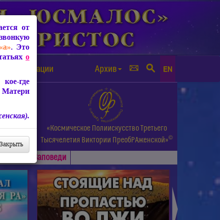
ется от
звонкую
«а»
. Это
Статьях
о
а от чипизации
Архив
EN
кое-где
 Матери
енская).
а.
«Космическое Полиискусство Третьего
©
и др.
Тысячелетия
Виктории ПреобРАженской»
Закрыть
Основные
Заповеди
►