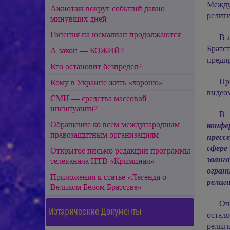
Между
Ажиотаж вокруг событий давно
религ
минувших дней
Гонения на юсмалиан продолжаются...
В 
Брат
А закон — БОЖИЙ?
предп
Кто остановит безпредел?
Пр
Кому в Украине жить «хорошо»...
видео
СМИ — средства массовой
инсинуации?..
В 
Обращение ко всем международным
конфе
правозащитным организациям
пресс
сфер
Открытое письмо редакции программы
заанг
телеканала НТВ «Криминал»
огран
Приложения к статье «Легенда о
религ
Великом Белом Братстве»
Оч
Изтарические Документы
остало
религ