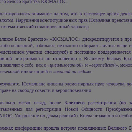
ого Белого Братства ЮСМАЛОС.
центировалось внимание на том, что в настоящее время декл
няются. Нарушения конституционных прав Юсмалиан представи
 систематический спланированный характер.
еликое Белое Братство» «ЮСМАЛОС» дискредитируется в прес
либо оснований, избивают, незаконно отбирают личные вещи и 
редственном участии спецслужб) и постоянно поддерживается
сивной нетерпимости по отношению к Великому Белому Бра
я заявляет о себе, как о
«цивилизованной»
и
«европейской»
, може
дневековой инквизицией и
«охотой на ведьм»
.
результате, Юсмалиане лишены элементарных прав человека: жит
праве на свободу совести и вероисповедания.
квально месяц назад, после
3-летнего
рассмотрения
(по 
ставленных для регистрации Новой Общности Преображённ
ОС, Управление по делам религий г.Киева незаконно и необосн
рамках конференции прошла встреча посвящённых Великого