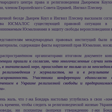
народного центра права и религиоведения Дьюремом Коуло
ии, членом Европейского Совета Церквей, Ингвил Плеснер.
личной беседе Дьюрем Коул и Ингвил Плеснер высказали согла
ства ЮСМАЛОС существующей правовой ситуации в У
ринимаемым Юсмалианами в защиту свободы вероисповедания в
едставителям международных правовых институций были п
материалы, содержащие факты нарушений прав Юсмалиан, носящ
распространённом организаторами итоговом документе кон
ренции пришли к согласию, что многочисленные случаи нет
е, в значительной мере, происходят не только из-за неосвед
е религиоведения у журналистов, но и в результат
ажированности. Участники конференции единогласно 
ичением в Украине религиозной свободы и предпринима
ии»
.
ень жаль, что г-жа Бондарь настолько углубилась в свои
«зом
сь времени, чтобы следить за религиоведческой жизнью Украин
иоведы, ни психиатры (вопреки утверждению г-жи Бонд