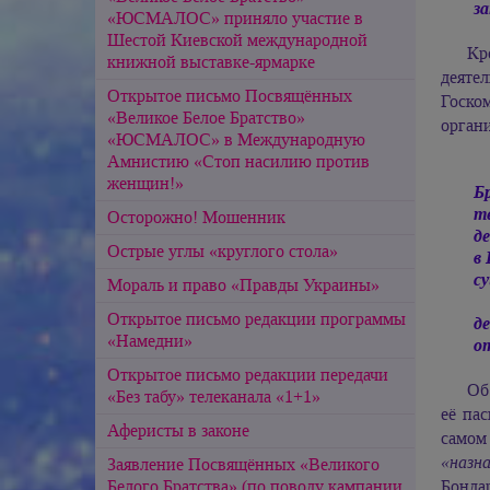
з
«ЮСМАЛОС» приняло участие в
Шестой Киевской международной
Кр
книжной выставке-ярмарке
деяте
Открытое письмо Посвящённых
Госко
«Великое Белое Братство»
органи
«ЮСМАЛОС» в Международную
Амнистию «Стоп насилию против
женщин!»
Б
т
Осторожно! Мошенник
де
Острые углы «круглого стола»
в
с
Мораль и право «Правды Украины»
Открытое письмо редакции программы
д
«Намедни»
о
Открытое письмо редакции передачи
Об
«Без табу» телеканала «1+1»
её па
Аферисты в законе
самом 
«назн
Заявление Посвящённых «Великого
Белого Братства» (по поводу кампании
Бонда