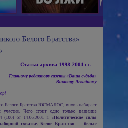
икого Белого Братства»
»
Статьи архива 1998-2004 гг.
Главному редактору газеты «Ваша судьба»
Виктору Левадному
ор!
ого Белого Братства ЮСМАЛОС, вновь набирает
 участие. Чего стоит одно только название
 (100) от 14.06.2001 г.
«Политические силы
выборной схватке. Белое Братство — белые