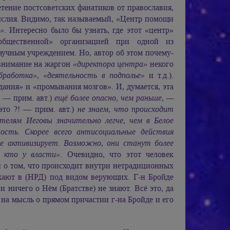
тение постсоветских фанатиков от православия,
ыслия. Видимо, так называемый, «Центр помощи
»
. Интересно было бы узнать, где этот «центр»
«общественной» организацией при одной из
аучным учреждением. Но, автор об этом почему-
 внимание на жаргон
«директора центра»
некого
обработка»
,
«деятельность в подполье»
и т.д.).
дания» и «промывания мозгов». И, думается, эта
— прим. авт.)
ещё более опасно, чем раньше, —
это ?! — прим. авт.)
не знаем, что происходит
телям Иеговы значительно легче, чем в Белое
ость. Скорее всего антисоциальные действия
ше активизирует. Возможно, они станут более
, кто у власти»
. Очевидно, что этот человек
и о том, что происходит внутри нетрадиционных
кают в (НРД) под видом верующих. Г-н Бройде
и ничего о Нём (Братстве) не знают. Всё это, да
 на мысль о прямом причастии г-на Бройде и его