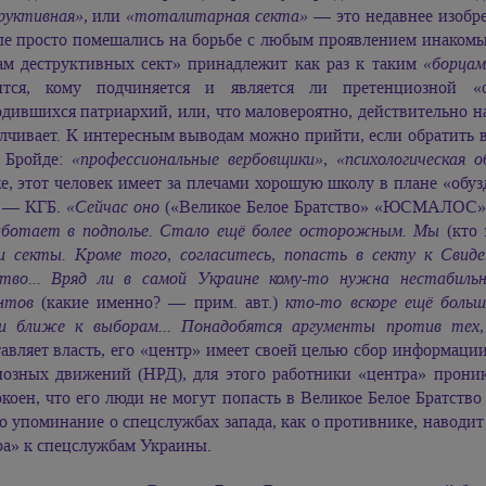
руктивная»
, или
«тоталитарная секта»
— это недавнее изобре
ые просто помешались на борьбе с любым проявлением инаком
ам деструктивных сект» принадлежит как раз к таким
«борцам
ится, кому подчиняется и является ли претенциозной 
дившихся патриархий, или, что маловероятно, действительно н
алчивает. К интересным выводам можно прийти, если обратить
 Бройде:
«профессиональные вербовщики»
,
«психологическая 
, этот человек имеет за плечами хорошую школу в плане «обуз
 — КГБ.
«Сейчас оно
(«Великое Белое Братство» «ЮСМАЛОС» 
аботает в подполье. Стало ещё более осторожным. Мы
(кто 
и секты. Кроме того, согласитесь, попасть в секту к Свиде
тво... Вряд ли в самой Украине кому-то нужна нестабильн
нтов
(какие именно? — прим. авт.)
кто-то вскоре ещё боль
и ближе к выборам... Понадобятся аргументы против тех
авляет власть, его «центр» имеет своей целью сбор информаци
иозных движений (НРД), для этого работники «центра» прони
коен, что его люди не могут попасть в Великое Белое Братство 
о упоминание о спецслужбах запада, как о противнике, наводит
ра» к спецслужбам Украины.