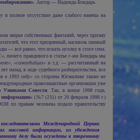
 зомбированию»
. Автор — Надежда Бондарь.
у и полное отсутствие даже слабого намёка на
нном мирке собственных фантазий, через призму
итателей, что этот призрачный, насквозь лживый
ды — всё равно, что искать иголку в стоге сена.
 ничего правдивого в статье г-жи Бондарь мы
нозе»
,
«самоубийцах»
и т.д. — рассчитанный на
лет назад, в ходе судебного разбирательства, все
 в 1993 году»
со стороны Юсмалиан также не
а международные правозащитные организации уже
го
Узниками Совести
. Так, в конце 1998 года,
й информации»
(№7 (231) от 20 февраля 1998 г.)
ООН по правам человека подало правительству
последователями Международной Церкви
вах массовой информации, их убеждения
ованному делу были осуждены к тюремному