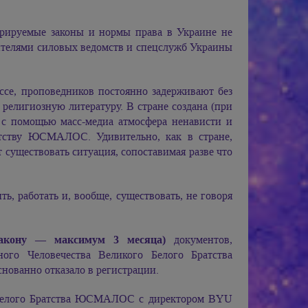
арируемые законы и нормы права в Украине не
телями силовых ведомств и спецслужб Украины
се, проповедников постоянно задерживают без
религиозную литературу. В стране создана (при
 с помощью масс-медиа атмосфера ненависти и
тству ЮСМАЛОС. Удивительно, как в стране,
т существовать ситуация, сопоставимая разве что
ь, работать и, вообще, существовать, не говоря
закону — максимум 3 месяца)
документов,
ого Человечества Великого Белого Братства
ованно отказало в регистрации.
 Белого Братства ЮСМАЛОС с директором BYU