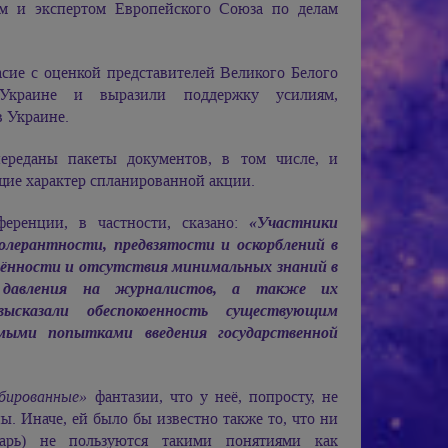
м и экспертом Европейского Союза по делам
сие с оценкой представителей Великого Белого
краине и выразили поддержку усилиям,
 Украине.
ереданы пакеты документов, в том числе, и
ие характер спланированной акции.
ференции, в частности, сказано:
«Участники
олерантности, предвзятости и оскорблений в
омлённости и отсутствия минимальных знаний в
е давления на журналистов, а также их
высказали обеспокоенность существующим
емыми попытками введения государственной
бированные»
фантазии, что у неё, попросту, не
ы. Иначе, ей было бы известно также то, что ни
арь) не пользуются такими понятиями как