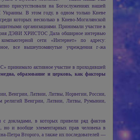
ратно присутствовали на Богослужениях нашей
Украины. В этом году, в одном только Киеве
среди которых несколько в Киево-Могилянской
ащитными организациями. Принимали участие в
рия ДЭВИ ХРИСТОС
Дала обширное интервью
 компьютерной сети «Интернет» по адресу:
рное, все вышеупомянутые учреждения г-жа
ОС» принимало активное участие в проходившей
-медиа, образование и церковь, как факторы
ии, Венгрии, Латвии, Литвы, Норвегии, России,
м религий Венгрии, Латвии, Литвы, Румынии,
с докладами, в которых привели ряд фактов
и, но и вообще элементарных прав человека в
а-Петра Второго, а также их последователей —