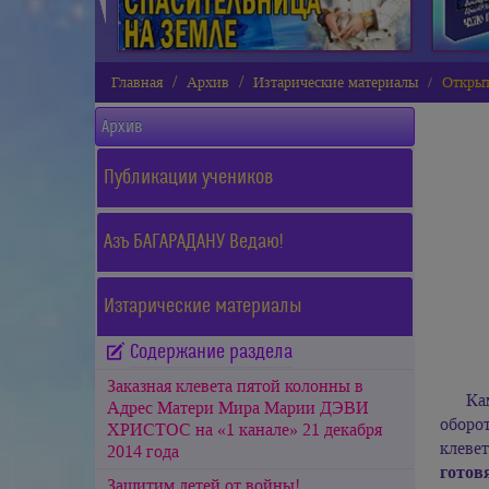
Главная
Архив
Изтарические материалы
Откры
Архив
Публикации учеников
Азъ БАГАРАДАНУ Ведаю!
Изтарические материалы
Содержание раздела
Заказная клевета пятой колонны в
Ка
Адрес Матери Мира Марии ДЭВИ
оборо
ХРИСТОС на «1 канале» 21 декабря
клеве
2014 года
готов
Защитим детей от войны!