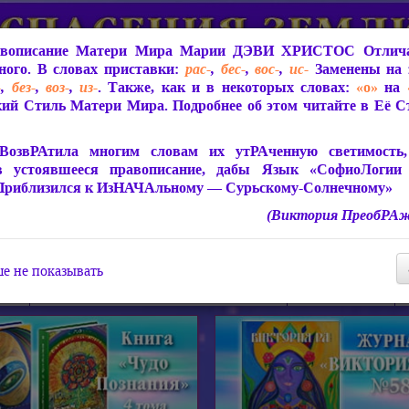
вописание Матери Мира
Марии ДЭВИ ХРИСТОС
Отлича
ого. В словах приставки:
рас-
,
бес-
,
вос-
,
ис-
Заменены на 
-
,
без-
,
воз-
,
из-
. Также, как и в некоторых словах:
«о»
на
ий Стиль Матери Мира. Подробнее об этом читайте в Её 
 Мира
О ПрогРАмме «ЮСМАЛОС»
Библиотека
Защит
ВозвРАтила многим словам их утРАченную светимость, 
в устоявшееся правописание, дабы Язык «СофиоЛогии
Приблизился к ИзНАЧАльному — Сурьскому-Солнечному»
(Виктория ПреобРАж
СофиоЛогия Матери Мира
Живое Слово Матери Мир
Статьи, Книги, Видео, Аудио 
е не показывать
ира
Пророчества о Явлении Матери Мира
Молитва Света