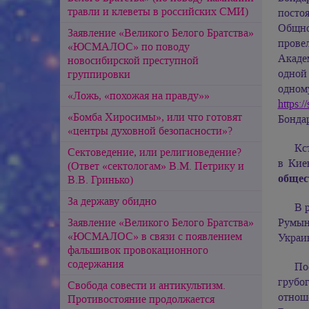
травли и клеветы в российских СМИ)
посто
Общно
Заявление «Великого Белого Братства»
прове
«ЮСМАЛОС» по поводу
Акаде
новосибирской преступной
одной
группировки
одном
«Ложь, «похожая на правду»»
https:/
«Бомба Хиросимы», или что готовят
Бонда
«центры духовной безопасности»?
Кс
Сектоведение, или религиоведение?
в Кие
(Ответ «сектологам» В.М. Петрику и
общес
В.В. Гринько)
За державу обидно
В 
Заявление «Великого Белого Братства»
Румын
«ЮСМАЛОС» в связи с появлением
Украи
фальшивок провокационного
содержания
По
грубо
Свобода совести и антикультизм.
отнош
Противостояние продолжается