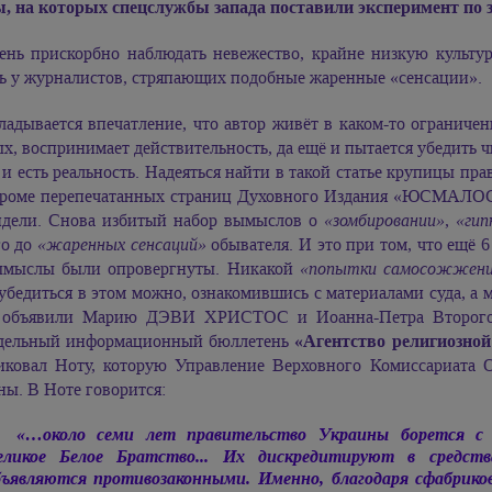
, на которых спецслужбы запада поставили эксперимент по
ень прискорбно наблюдать невежество, крайне низкую культур
ть у журналистов, стряпающих подобные жаренные «сенсации».
ладывается впечатление, что автор живёт в каком-то ограниче
х, воспринимает действительность, да ещё и пытается убедить ч
и есть реальность. Надеяться найти в такой статье крупицы прав
кроме перепечатанных страниц Духовного Издания «ЮСМАЛОС»,
идели. Снова избитый набор вымыслов о
«зомбировании»
,
«гип
го до
«жаренных сенсаций»
обывателя. И это при том, что ещё 6 
ымыслы были опровергнуты. Никакой
«попытки самосожжения
 убедиться в этом можно, ознакомившись с материалами суда, 
 объявили
Марию ДЭВИ ХРИСТОС
и Иоанна-Петра Второ
дельный информационный бюллетень
«Агентство религиозно
иковал Ноту, которую Управление Верховного Комиссариата 
ы. В Ноте говорится:
«…около семи лет правительство Украины борется с 
еликое Белое Братство... Их дискредитируют в средст
бъявляются противозаконными. Именно, благодаря сфабрик