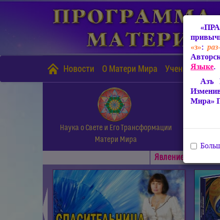
«ПРА
привычн
«з»
:
раз
Авторск
Языке
.
Новости
О Матери Мира
Учение Матери
Азъ 
Измени
Мира» 
Наука о Свете и Его Трансформации
Матери Мира
Больш
Явлениe Матери М
◄