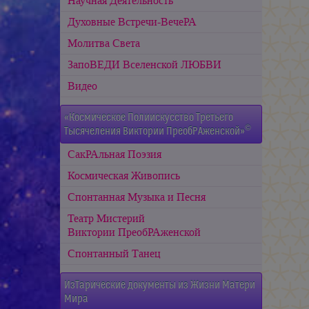
Научная Деятельность
Духовные Встречи-ВечеРА
Молитва Света
ЗапоВЕДИ Вселенской ЛЮБВИ
Видео
«Космическое Полиискусство Третьего
©
Тысячеления Виктории ПреобРАженской»
СакРАльная Поэзия
Космическая Живопись
Спонтанная Музыка и Песня
Театр Мистерий
Виктории ПреобРАженской
Спонтанный Танец
ИзТарические документы из Жизни Матери
Мира