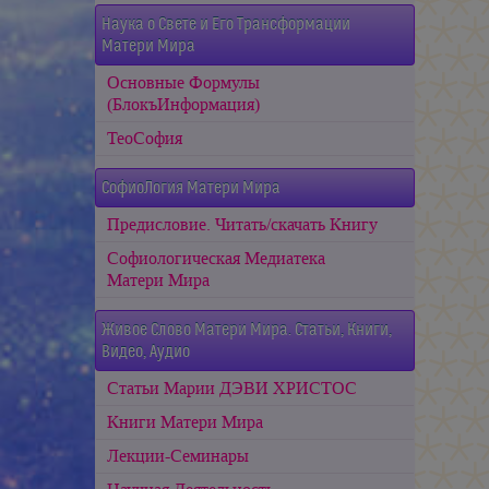
Наука о Свете и Его Трансформации
Матери Мира
Основные Формулы
(БлокъИнформация)
ТеоСофия
СофиоЛогия Матери Мира
Предисловие. Читать/скачать Книгу
Софиологическая Медиатека
Матери Мира
Живое Слово Матери Мира. Статьи, Книги,
Видео, Аудио
Статьи Марии ДЭВИ ХРИСТОС
Книги Матери Мира
Лекции-Семинары