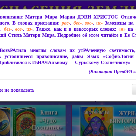
вописание Матери Мира
Марии ДЭВИ ХРИСТОС
Отлича
ого. В словах приставки:
рас-
,
бес-
,
вос-
,
ис-
Заменены на 
-
,
без-
,
воз-
,
из-
. Также, как и в некоторых словах:
«о»
на
ий Стиль Матери Мира. Подробнее об этом читайте в Её 
 Мира
О ПрогРАмме «ЮСМАЛОС»
Библиотека
Защит
ВозвРАтила многим словам их утРАченную светимость, 
в устоявшееся правописание, дабы Язык «СофиоЛогии
Приблизился к ИзНАЧАльному — Сурьскому-Солнечному»
(Виктория ПреобРАж
СофиоЛогия Матери Мира
Живое Слово Матери Мир
Статьи, Книги, Видео, Аудио 
е не показывать
ира
Пророчества о Явлении Матери Мира
Молитва Света