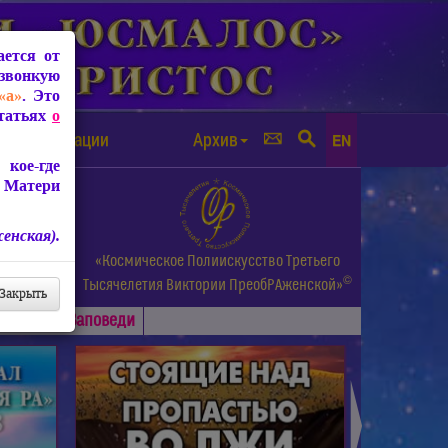
ется от
звонкую
«а»
. Это
Статьях
о
а от чипизации
Архив
EN
кое-где
 Матери
енская).
а.
«Космическое Полиискусство Третьего
©
и др.
Тысячелетия
Виктории ПреобРАженской»
Закрыть
Основные
Заповеди
►