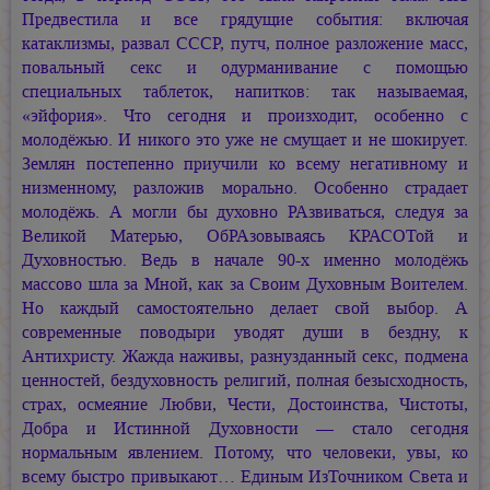
Предвестила и все грядущие события: включая
катаклизмы, развал СССР, путч, полное разложение масс,
повальный секс и одурманивание с помощью
специальных таблеток, напитков: так называемая,
«эйфория». Что сегодня и произходит, особенно с
молодёжью. И никого это уже не смущает и не шокирует.
Землян постепенно приучили ко всему негативному и
низменному, разложив морально. Особенно страдает
молодёжь. А могли бы духовно РАзвиваться, следуя за
Великой Матерью, ОбРАзовываясь КРАСОТой и
Духовностью. Ведь в начале 90-х именно молодёжь
массово шла за Мной, как за Своим Духовным Воителем.
Но каждый самостоятельно делает свой выбор. А
современные поводыри уводят души в бездну, к
Антихристу. Жажда наживы, разнузданный секс, подмена
ценностей, бездуховность религий, полная безысходность,
страх, осмеяние Любви, Чести, Достоинства, Чистоты,
Добра и Истинной Духовности — стало сегодня
нормальным явлением. Потому, что человеки, увы, ко
всему быстро привыкают… Единым ИзТочником Света и