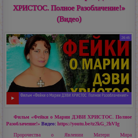
ХРИСТОС. Полное Разоблачение!»
(Видео)
26:45
Фильм «Фейки о Марии ДЭВИ ХРИСТОС. Полное Разоблачение!»
Фильм «Фейки о
Марии ДЭВИ ХРИСТОС.
Полное
Разоблачение!»
Видео:
https://youtu.be/tz2kG_2hVIg
Пророчества о Явлении Матери Мира