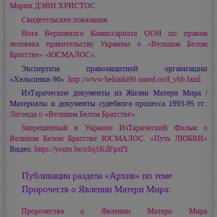
Марии ДЭВИ ХРИСТОС
.
Свидетельские показания
.
Нота Верховного Комиссариата ООН по правам
человека правительству Украины о «Великом Белом
Братстве» «ЮСМАЛОС»
.
Экспертиза правозащитной организации
«Хельсинки-90»:
http://www.helsinki90.narod.ru/d_vbb.html
ИзТарические документы из Жизни Матери Мира /
Материалы и документы судебного процесса 1993-95 гг.:
Легенда о «Великом Белом Братстве»
.
Запрещённый в Украине ИзТарический Фильм о
Великом Белом Братстве ЮСМАЛОС. «Путь ЛЮБВИ»
Видео:
https://youtu.be/nSq5KdFpxfY
Публикации раздела «Архив» по теме
Пророчеств о Явлении Матери Мира:
Пророчества о Явлении Матери Мира