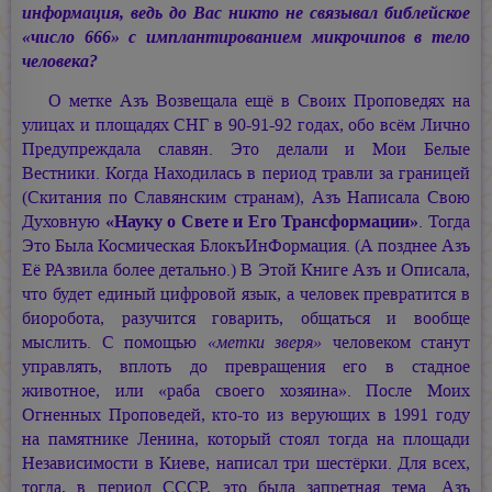
информация, ведь до Вас никто не связывал библейское
«число 666» с имплантированием микрочипов в тело
человека?
О метке Азъ Возвещала ещё в Своих Проповедях на
улицах и площадях СНГ в 90-91-92 годах, обо всём Лично
Предупреждала славян. Это делали и Мои Белые
Вестники. Когда Находилась в период травли за границей
(Скитания по Славянским странам), Азъ Написала Свою
Духовную
«Науку о Свете и Его Трансформации»
. Тогда
Это Была Космическая БлокъИнФормация. (А позднее Азъ
Её РАзвила более детально.) В Этой Книге Азъ и Описала,
что будет единый цифровой язык, а человек превратится в
биоробота, разучится говарить, общаться и вообще
мыслить. С помощью
«метки зверя»
человеком станут
управлять, вплоть до превращения его в стадное
животное, или «раба своего хозяина». После Моих
Огненных Проповедей, кто-то из верующих в 1991 году
на памятнике Ленина, который стоял тогда на площади
Независимости в Киеве, написал три шестёрки. Для всех,
тогда, в период СССР, это была запретная тема. Азъ