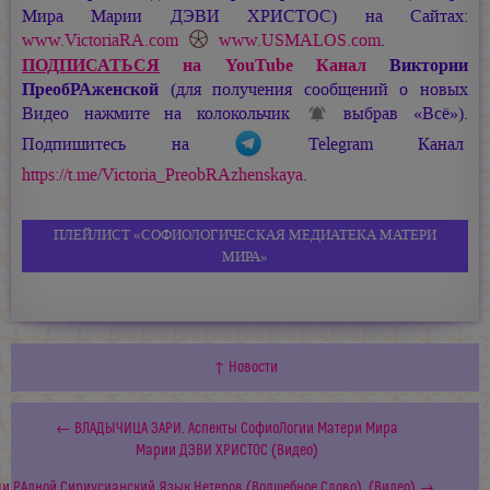
Мира
Марии ДЭВИ ХРИСТОС
) на Сайтах:
www.VictoriaRA.com
www.USMALOS.com
.
ПОДПИСАТЬСЯ
на YouTube Канал
Виктории
ПреобРАженской
(для получения сообщений о новых
Видео нажмите на колокольчик
выбрав «Всё»).
Подпишитесь на
Telegram Канал
https://t.me/Victoria_PreobRAzhenskaya
.
ПЛЕЙЛИСТ «СОФИОЛОГИЧЕСКАЯ МЕДИАТЕКА МАТЕРИ
МИРА»
↑ Новости
← ВЛАДЫЧИЦА ЗАРИ. Аспекты СофиоЛогии Матери Мира
Марии ДЭВИ ХРИСТОС (Видео)
и РАдной Сириусианский Язык Нетеров (Волшебное Слово). (Видео) →