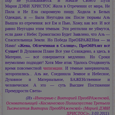
пор не успокаивается. В Начале Своего Пути
Мария ДЭВИ ХРИСТОС
Жила в Отречении от мира, Не
Пила и Не Ела скоромную пищу, Ходила в Белых
Одеждах, и — Была Неугодна им. После тюрьмы Азъ
Вышла из отречения: всё Ем и Пью, Хожу, как все. И всё
равно Неугодна этим тёмным. Эти рептилии не уймутся,
если даже с Небес Громогласно Будет Заявлено, что Азъ —
Спасительница Земли. Но Победа ПреОБРАЖЕНия — за
Нами!
«Жена, Облечённая в Солнце», ПреОбРАзит всё
Сущее!
В Духовном Плане Всё уже Созиждено, а здесь, в
Материи, — всё совершается медленно. Но Сроки
неумолимо подходят! Хотя Мне итак Удалось Отодвинуть
время повсеместной
чипизации
. И тёмные занервничали,
заторопились... Азъ же, Соединила Земное и Небесное,
Духовное и Материальное, БАЖЕНственное и
человеческое. А это — суть Высшее Постижение
Премудрости Света»
(Из
«Интервью с Викторией ПреобРАженской,
Основательницей «Космического Полиискусства Третьего
Тысячелетия Виктории ПреобРАженской» (Марией ДЭВИ
ХРИСТОС)»
, 3.03.2011).