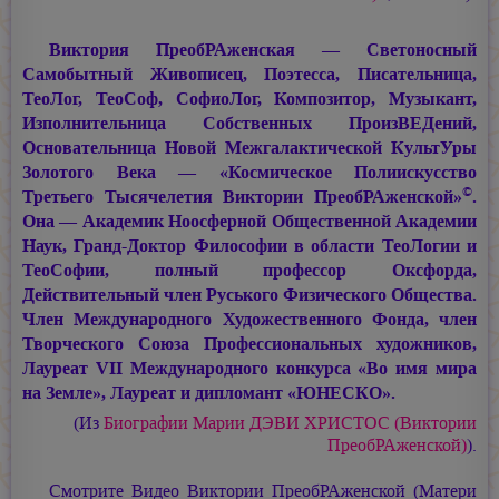
Виктория ПреобРАженская — Светоносный
Самобытный Живописец, Поэтесса, Писательница,
ТеоЛог, ТеоСоф, СофиоЛог, Композитор, Музыкант,
Изполнительница Собственных ПроизВЕДений,
Основательница Новой Межгалактической КультУры
Золотого Века — «Космическое Полиискусство
©
Третьего Тысячелетия Виктории ПреобРАженской»
.
Она — Академик Ноосферной Общественной Академии
Наук, Гранд-Доктор Философии в области ТеоЛогии и
ТеоСофии, полный профессор Оксфорда,
Действительный член Руського Физического Общества.
Член Международного Художественного Фонда, член
Творческого Союза Профессиональных художников,
Лауреат VII Международного конкурса «Во имя мира
на Земле», Лауреат и дипломант «ЮНЕСКО».
(Из
Биографии
Марии ДЭВИ ХРИСТОС
(Виктории
ПреобРАженской)
).
Смотрите Видео Виктории ПреобРАженской (Матери