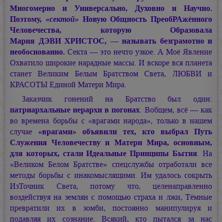
Многомерно и Универсально, Духовно и Научно.
Поэтому,
«сектой»
Новую Общность ПреобРАжённого
Человечества, которую Образовала
Мария ДЭВИ ХРИСТОС, —
называть безграмотно и
необоснованно.
Секта — это нечто узкое. А Моё Явление
Охватило широкие нарадные массы. И вскоре вся планета
станет Великим Белым Братством Света, ЛЮБВИ и
КРАСОТЫ Единой Матери Мира.
Заказчик гонений на Братство был один:
патриархальные иерархи в погонах
. Вобщем, всё — как
во времена борьбы с «врагами народа», только в нашем
случае
«врагами» объявили тех, кто выбрал Путь
Служения Человечеству и Матери Мира, основным,
для которых, стали Идеальные Принципы Бытия
. На
«Великом Белом Братстве» спецслужбы отработали все
методы борьбы с инакомыслящими. Им удалось сокрыть
ИзТочник Света, потому что, целенаправленно
воздействуя на землян с помощью страха и лжи, Тёмные
превратили их в зомби, постоянно манипулируя и
подавляя их сознание. Всякий, кто пытался за нас