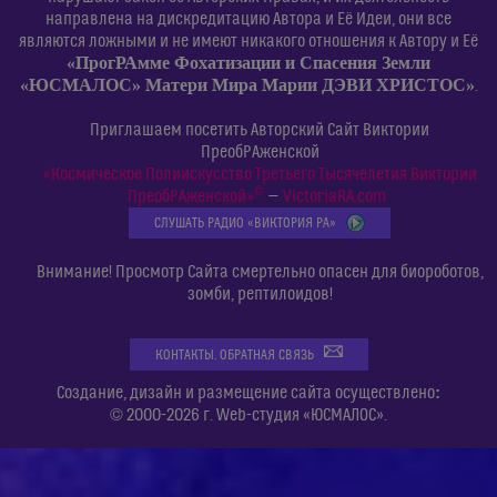
направлена на дискредитацию Автора и Её Идеи, они все
являются ложными и не имеют никакого отношения к Автору и Её
«ПрогРАмме Фохатизации и Спасения Земли
«ЮСМАЛОС» Матери Мира Марии ДЭВИ ХРИСТОС»
.
Приглашаем посетить Авторский Сайт Виктории
ПреобРАженской
«Космическое Полиискусство Третьего Тысячелетия Виктории
©
ПреобРАженской»
—
VictoriaRA.com
СЛУШАТЬ РАДИО «ВИКТОРИЯ РА»
Внимание! Просмотр Сайта смертельно опасен для биороботов,
зомби, рептилоидов!
КОНТАКТЫ. ОБРАТНАЯ СВЯЗЬ
:
Создание, дизайн и размещение сайта осуществлено
© 2000-2026 г. Web-студия «ЮСМАЛОС».