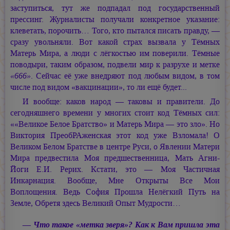
заступиться, тут же подпадал под государственный
прессинг. Журналисты получали конкретное указание:
клеветать, порочить… Того, кто пытался писать правду, —
сразу увольняли. Вот какой страх вызвала у Тёмных
Матерь Мира, а люди с лёгкостью им поверили. Тёмные
поводыри, таким образом, подвели мир к разрухе и метке
«666»
. Сейчас её уже внедряют под любым видом, в том
числе под видом «вакцинации», то ли ещё будет...
И вообще: каков народ — таковы и правители. До
сегодняшнего времени у многих стоит код Тёмных сил:
««Великое Белое Братство» и Матерь Мира — это зло». Но
Виктория ПреобРАженская этот код уже Взломала! О
Великом Белом Братстве в центре Руси, о Явлении Матери
Мира предвестила Моя предшественница, Мать Агни-
Йоги Е.И. Рерих. Кстати, это — Моя Частичная
Инкарнация. Вообще, Мне Открыты Все Мои
Воплощения. Ведь София Прошла Нелёгкий Путь на
Земле, Обретя здесь Великий Опыт Мудрости…
— Что такое «метка зверя»? Как к Вам пришла эта