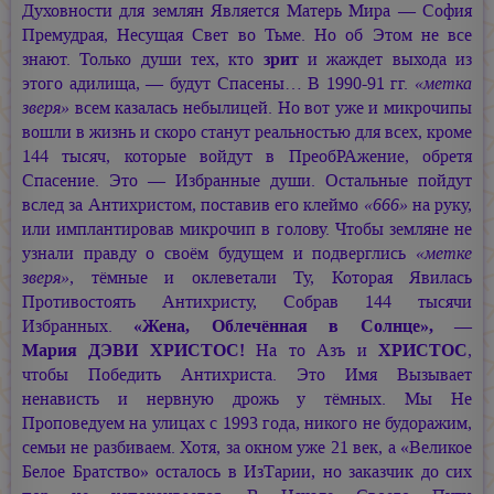
Духовности для землян Является Матерь Мира — София
Премудрая, Несущая Свет во Тьме. Но об Этом не все
знают. Только души тех, кто
зрит
и жаждет выхода из
этого адилища, — будут Спасены… В 1990-91 гг.
«метка
зверя»
всем казалась небылицей. Но вот уже и микрочипы
вошли в жизнь и скоро станут реальностью для всех, кроме
144 тысяч, которые войдут в ПреобРАжение, обретя
Спасение. Это — Избранные души. Остальные пойдут
вслед за Антихристом, поставив его клеймо
«666»
на руку,
или имплантировав микрочип в голову. Чтобы земляне не
узнали правду о своём будущем и подверглись
«метке
зверя»
, тёмные и оклеветали Ту, Которая Явилась
Противостоять Антихристу, Собрав 144 тысячи
Избранных.
«Жена, Облечённая в Солнце», —
Мария ДЭВИ ХРИСТОС!
На то Азъ и
ХРИСТОС
,
чтобы Победить Антихриста. Это Имя Вызывает
ненависть и нервную дрожь у тёмных. Мы Не
Проповедуем на улицах с 1993 года, никого не будоражим,
семьи не разбиваем. Хотя, за окном уже 21 век, а «Великое
Белое Братство» осталось в ИзТарии, но заказчик до сих