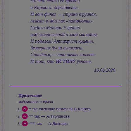
Но это стало её драмой
и Карою за дерзновенье.
И вот финал — страна в руинах,
лежат в могилах «патриоты».
Судила Матерь Украина
под гвалт слепой и злой свиноты.
И поделом! Антихрист кривит,
безверных души изтязает.
Спасётся, — кто оковы снимет.
И тот, кто
ИСТИНУ
узнает.
16.06.2026
Примечание
майданные «герои»:
* так киевляне называли В.Кличко
** так — А.Турчинова
*** так — А.Яценюка