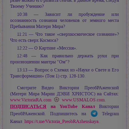
разве можно его развить сейчас в данное время, следуя
Твоему Учению?
10:38 — Зависит ли пробуждение или
осознанность сознания человеков от земного места
Пребывания Матери Мира?
11:21 — Что такое «сверхкосмическое сознание»?
Что есть сверх Космоса?
12:22 — О Картине «Мессия».
12:48 — Как правильно держать руки при
произношении мантры "Ом"?
13:13 — Вопрос о Схемах из «Науке о Свете и Его
Трансформации» (Том 1) стр. 128-130.
Смотрите Видео Виктории ПреобРАженской
(Матери Мира
Марии ДЭВИ ХРИСТОС
) на Сайтах:
www.VictoriaRA.com
www.USMALOS.com
.
ПОДПИСАТЬСЯ
на YouTube Канал
Виктории
ПреобРАженской. Подпишитесь на
Telegram
Канал
https://t.me/Victoria_PreobRAzhenskaya
.