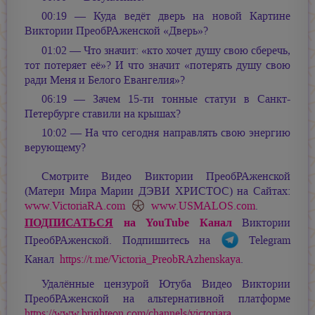
00:19 — Куда ведёт дверь на новой Картине
Виктории ПреобРАженской «Дверь»?
01:02 — Что значит: «кто хочет душу свою сберечь,
тот потеряет её»? И что значит «потерять душу свою
ради Меня и Белого Евангелия»?
06:19 — Зачем 15-ти тонные статуи в Санкт-
Петербурге ставили на крышах?
10:02 — На что сегодня направлять свою энергию
верующему?
Смотрите Видео Виктории ПреобРАженской
(Матери Мира
Марии ДЭВИ ХРИСТОС
) на Сайтах:
www.VictoriaRA.com
www.USMALOS.com
.
ПОДПИСАТЬСЯ
на YouTube Канал
Виктории
ПреобРАженской. Подпишитесь на
Telegram
Канал
https://t.me/Victoria_PreobRAzhenskaya
.
Удалённые цензурой Ютуба Видео Виктории
ПреобРАженской на альтернативной платформе
https://www.brighteon.com/channels/victoriara