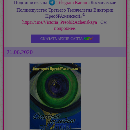
Подпишитесь на
Telegram Канал
«Космическое
Полиискусство Третьего Тысячелетия Виктории
©
ПреобРАженской»
https://t.me/Victoria_PreobRAzhenskaya
См.
подробнее
.
СКАЧАТЬ АРХИВ САЙТА
21.06.2020