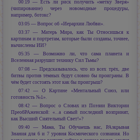
00:19 — Есть ли риск получить «метку Зверя»
(чипирование) через новомодные процедуры,
например, ботокс?
03:05 — Вопрос об «Иерархии Любви».
03:37 — Матерь Мира, как Ты Относишься к
картинам и портретам, которые были созданы, точнее,
вычислены ИИ?
05:35 — Возможно ли, что сама планета и
Вселенная разрушит технику Сил Тьмы?
07:08 — Предсказывалось, что из всех трёх, две
битвы против тёмных будут словно бы проиграны. В
чём будет состоять этот как бы проигрыш?
07:42 — О Картине «Ментальный Союз, или
готовность №1».
08:42 — Вопрос о Словах из Поэзии Виктории
ПреобРАженской: «...а самый последний возпринят,
как Высший Сиятельный Свет!»?
09:40 — Мама, Ты Обучаешь нас, РАзкрывая
Знания для 6 и 7 уровня Космического сознания. Но