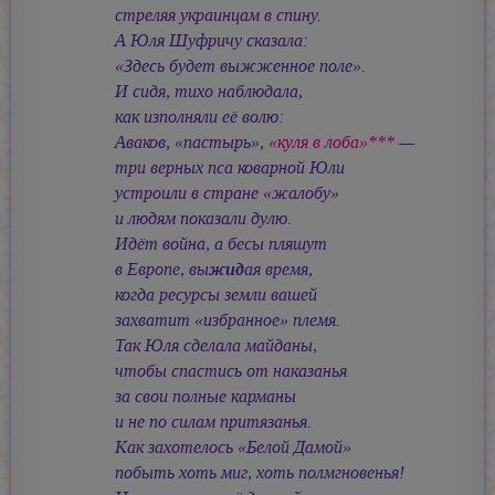
стреляя украинцам в спину.
А Юля Шуфричу сказала:
«Здесь будет выжженное поле».
И сидя, тихо наблюдала,
как изполняли её волю:
Аваков, «пастырь»,
«куля в лоба»***
—
три верных пса коварной Юли
устроили в стране «жалобу»
и людям показали дулю.
Идёт война, а бесы пляшут
в Европе, вы
жид
ая время,
когда ресурсы земли вашей
захватит «избранное» племя.
Так Юля сделала майданы,
чтобы спастись от наказанья
за свои полные карманы
и не по силам притязанья.
Как захотелось «Белой Дамой»
побыть хоть миг, хоть полмгновенья!