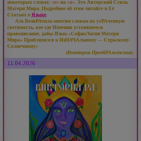
некоторых словах:
«о»
на
«а»
. Это Авторский Стиль
Матери Мира. Подробнее об этом читайте в Её
Статьях о
Языке
.
Азъ ВозвРАтила многим словам их утРАченную
светимость, кое-где Изменив устоявшееся
правописание, дабы Язык «СофиоЛогии Матери
Мира» Приблизился к ИзНАЧАльному — Сурьскому-
Солнечному»
(Виктория ПреобРАженская).
11.04.2026