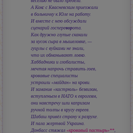
веселью не было предела.
А Кокс с Квасневским приезжали
в больничку к Юле на работу.
И вместе с нею обсуждали
сценарий госпере
вор
ота.
Как дружно глупые скакали
за кусок сыра в мышеловке, —
гуцулы с вуйками не знали,
что их обманывают ловко.
Хаббадники и глобалисты,
мечтая напрочь стравить гоев,
кровавые специалисты
устроили «майдан» на крови.
И заманив «кастрюль» безвизом,
вступленьем в НАТО к еврогеям,
они навстречу шли капризам
ручной толпы в кругу евреев.
Шабаш привёл страну к разрухе.
И пала жертвой Украина.
Донбасс стяжал
«кровавый пастырь»**
,