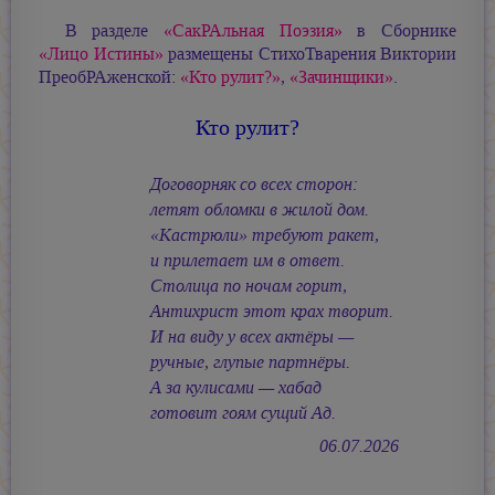
В разделе
«СакРАльная Поэзия»
в Сборнике
«Лицо Истины»
размещены СтихоТварения Виктории
ПреобРАженской:
«Кто рулит?»
,
«Зачинщики»
.
Кто рулит?
Договорняк со всех сторон:
летят обломки в жилой дом.
«Кастрюли» требуют ракет,
и прилетает им в ответ.
Столица по ночам горит,
Антихрист этот крах творит.
И на виду у всех актёры —
ручные, глупые партнёры.
А за кулисами — хабад
готовит гоям сущий Ад.
06.07.2026