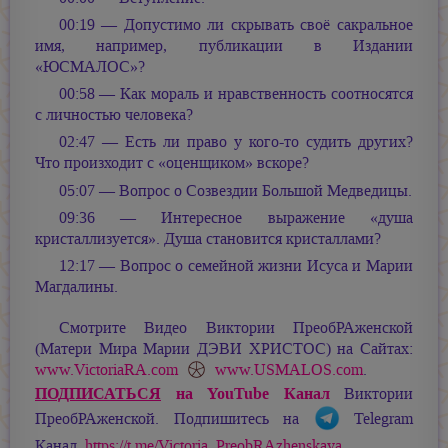
00:19 — Допустимо ли скрывать своё сакральное
имя, например, публикации в Издании
«ЮСМАЛОС»?
00:58 — Как мораль и нравственность соотносятся
с личностью человека?
02:47 — Есть ли право у кого-то судить других?
Что произходит с «оценщиком» вскоре?
05:07 — Вопрос о Созвездии Большой Медведицы.
09:36 — Интересное выражение «душа
кристаллизуется». Душа становится кристаллами?
12:17 — Вопрос о семейной жизни Исуса и Марии
Магдалины.
Смотрите Видео Виктории ПреобРАженской
(Матери Мира
Марии ДЭВИ ХРИСТОС
) на Сайтах:
www.VictoriaRA.com
www.USMALOS.com
.
ПОДПИСАТЬСЯ
на YouTube Канал
Виктории
ПреобРАженской. Подпишитесь на
Telegram
Канал
https://t.me/Victoria_PreobRAzhenskaya
.