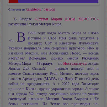
brighteon
/
bastyon
Смотреть на
В Разделе
«Статьи
Марии ДЭВИ ХРИСТОС»
размещена Статья Матери Мира.
В
1993 году, когда Матерь Мира за Слово
Истины и Своё Имя была упрятана в
«…
изолятор СБУ и Киевскую Лукьяновку,
Украина подписала себе смертный приговор. Ибо за
изгнание Мессии, или Посланника
Небес, —
всегда
наступает Возмездие. Донецк (место РАждения
48 градус
Матери Мира —
— по
Нострадамусу
, откуда
Явится Дух Святый) — первым подверг лжи и
клевете Спасительницу Руси. Именно поэтому здесь
(МАРА, где Дон)
начался Армагеддон
. И по сей день
война не прекращается. А с 2022 года Возмездие
пришло в Киев и другие украинские города. А также
и в города РФ, откуда запуганные власти по указке
спецслужб изгоняли Мессию Эпохи Водолея и Её
белых вестников. На Земле всё произходит по-