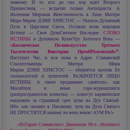
земному. И те, кто до сих пор ждёт Второго
Пришествия, — встретят только Антихриста. А
Явленная Мировая Женственность в Лице Матери
Мира
Марии ДЭВИ ХРИСТОС —
Указала Духовный
Путь в Царствие Света, Оставив всем ищущим
Истину — Своё ДухоСветное Наследие:
СЛОВО
ИСТИНЫ
и Духовную КультУру Золотого Века —
«Космическое Полиискусство Третьего
©
Тысячелетия Виктории ПреобРАженской»
.
Наступит Час, и вся ложь в Адрес Славянской
Спасительницы Матери Мира
Марии ДЭВИ ХРИСТОС —
обернётся против Её
злопыхателей и хулителей. РАЗКРОЕТСЯ ЛИЦО
ИСТИНЫ. А такие продажные «деятели», как
Мосийчук и иные горе-журнашлюги
(разпространители клеветы), — понесут кармическое
наказание за страшный грех хулы на Дух Святый.
Ибо, как сказано в Писаниях: хула на Духа Святаго
НЕ ПРОСТИТСЯ никому во веки веков!
АУМ РА!»
«ИзТария Славянского Движения 90-х «Великого