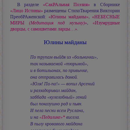
В разделе
«СакРАльная Поэзия»
в Сборнике
«Лицо Истины»
размещены СтихоТварения Виктории
ПреобРАженской:
«Юлины майданы»
,
«НЕБЕСНЫЕ
МИРЫ
(Медитация под музыку)
»
,
«Изумрудные
дворцы, с самоцветами ларцы…»
.
Юлины майданы
По трупам выйдя из «больнички»,
так называемой «тюрьмой»,
и в ботильонах, по привычке,
она отправилась домой.
«Юля! Па-па!» — вопил Арсений
и раззадоривал майдан,
хаббада «кулелобный» гений
был показушно рад и пьян.
И пела песни всем Руслана,
и на
«Педалике»*
висела.
В пылу кровавого майдана