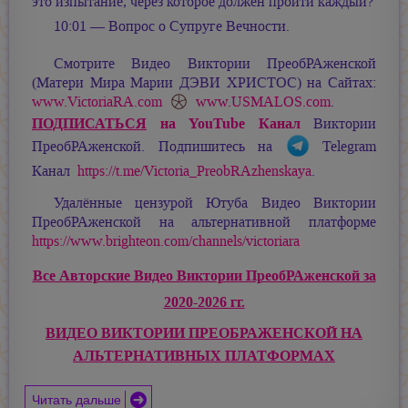
это изпытание, через которое должен пройти каждый?
10:01 — Вопрос о Супруге Вечности.
Смотрите Видео Виктории ПреобРАженской
(Матери Мира
Марии ДЭВИ ХРИСТОС
) на Сайтах:
www.VictoriaRA.com
www.USMALOS.com
.
ПОДПИСАТЬСЯ
на YouTube Канал
Виктории
ПреобРАженской. Подпишитесь на
Telegram
Канал
https://t.me/Victoria_PreobRAzhenskaya
.
Удалённые цензурой Ютуба Видео Виктории
ПреобРАженской на альтернативной платформе
https://www.brighteon.com/channels/victoriara
Все Авторские Видео Виктории ПреобРАженской за
2020-2026 гг.
ВИДЕО ВИКТОРИИ ПРЕОБРАЖЕНСКОЙ НА
АЛЬТЕРНАТИВНЫХ ПЛАТФОРМАХ
Читать дальше