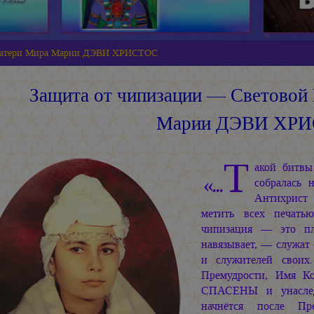
 Матери Мира Марии ДЭВИ ХРИСТОС
Защита от чипизации — Световой
Марии ДЭВИ ХР
Т
акой битвы
«...
собралась 
Антихрист 
метить всех печать
чипизация — это пл
навязывает, — служат 
и служителей свои
Премудрости, Имя К
СПАСЕНЫ и унаслед
начнётся после П