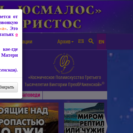
ется от
звонкую
«а»
. Это
Статьях
о
а от чипизации
Архив
EN
кое-где
 Матери
енская).
а.
«Космическое Полиискусство Третьего
©
и др.
Тысячелетия
Виктории ПреобРАженской»
Закрыть
Основные
Заповеди
►