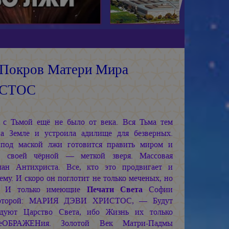
 Покров Матери Мира
ИСТОС
 с Тьмой ещё не было от века. Вся Тьма тем
на Земле и устроила адилище для безверных.
под маской лжи готовится править миром и
ю своей чёрной — меткой зверя. Массовая
ан Антихриста. Все, кто это продвигает и
ему. И скоро он поглотит не только меченых, но
х. И только имеющие
Печати Света
Софии
оторой:
МАРИЯ ДЭВИ ХРИСТОС, —
Будут
уют Царство Света, ибо Жизнь их только
реОБРАЖЕНия. Золотой Век Матри-Падмы