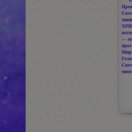
«
Прео
Свет
чипи
ХРИС
кото
— за
прот
Мира
Голо
Свет
мног