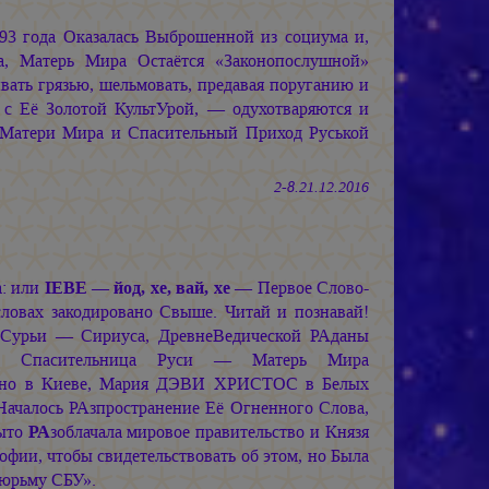
3 года Оказалась Выброшенной из социума и,
ва, Матерь Мира Остаётся «Законопослушной»
ать грязью, шельмовать, предавая поруганию и
ь с Её Золотой КультУрой, — одухотваряются и
 Матери Мира и Спасительный Приход Руськой
2-8.21.12.2016
а: или
IЕВЕ — йод, хе, вай, хе
— Первое Слово-
ловах закодировано Свыше. Читай и познавай!
 Сурьи — Сириуса, ДревнеВедической РАданы
ась Спасительница Руси — Матерь Мира
енно в Киеве, Мария ДЭВИ ХРИСТОС в Белых
ачалось РАзпространение Её Огненного Слова,
рыто
РА
зоблачала мировое правительство и Князя
ии, чтобы свидетельствовать об этом, но Была
тюрьму СБУ».