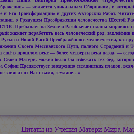
Новая Книга Виктории ПреобРАженской «Пророчества
бражении» — является уникальным Сборником, в который
е и Его Трансформации» и других Авторских Работ. Читате
зации, о Грядущем Преображении человечества Шестой Р
ТОС Пребывает на Земле и Разоблачает планы мирового п
рый жаждет поработить весь человеческий род, заклеймив в
 Русью и Новой Расой Преображённого человечества, котор
яжении Своего Мессианского Пути, полного Страданий и Т
 ещё в прошлом веке — более четверти века назад, — сег
с Своей Матери, можно было бы избежать тех бед, которы
а Софии Препятствует внедрению сетанинских планов, всяч
ое зависит от Нас с вами, земляне…»
Цитаты из Учения Матери Мира 