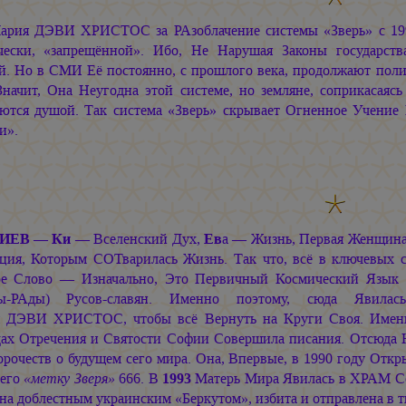
ария ДЭВИ ХРИСТОС за РАзоблачение системы «Зверь» с 199
чески, «запрещённой». Ибо, Не Нарушая Законы государст
й. Но в СМИ Её постоянно, с прошлого века, продолжают полив
 Значит, Она Неугодна этой системе, но земляне, соприкасаяс
ются душой. Так система «Зверь» скрывает Огненное Учение
и».
ИЕВ — Ки
— Вселенский Дух,
Ев
а — Жизнь, Первая Женщин
ция, Которым СОТварилась Жизнь. Так что, всё в ключевых с
ое Слово — Изначально, Это Первичный Космический Язык
ны-РАды) Русов-славян. Именно поэтому, сюда Явил
я ДЭВИ ХРИСТОС,
чтобы всё Вернуть на Круги Своя. Им
ах Отречения и Святости Софии Совершила писания. Отсюда Н
орочеств о будущем сего мира. Она, Впервые, в 1990 году Отк
 его
«метку Зверя»
666. В
1993
Матерь Мира Явилась в ХРАМ Соф
на доблестным украинским «Беркутом», избита и отправлена в 