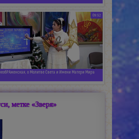
09:52
реобРАженская, о Молитве Света и Имени Матери Мира
си, метке «Зверя»