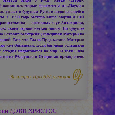
 Матери Мира о Руси, метке «Зверя»,
 вошли некоторые фрагменты из «Науки о
ль узнает о будущем Руси, о надвигающейся
асы. С 1990 года Матерь Мира Мария ДЭВИ
равительства — активных слуг Антихриста,
сех своей чёрной меткой-чипом. Но будущее
ую Готовит Майтрейя (Триединая Матерь) на
ерний. Всё, что Было Предсказано Матерью
одня уже сбывается. Если бы люди услышали
е сегодня надвигаются на мир. И хотя Сила
ески их РАзрушая и Отодвигая время, очень
Виктория ПреобРАженская
Марии ДЭВИ ХРИСТОС