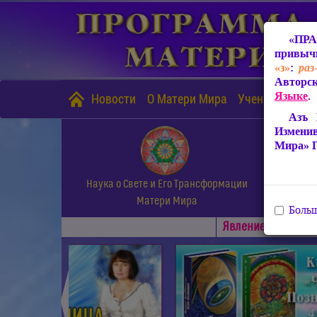
«ПРА
привычн
«з»
:
раз
Авторск
Языке
.
Новости
О Матери Мира
Учение Матери
Азъ 
Измени
Мира» 
Наука о Свете и Его Трансформации
Матери Мира
Больш
Явлениe Матери М
◄