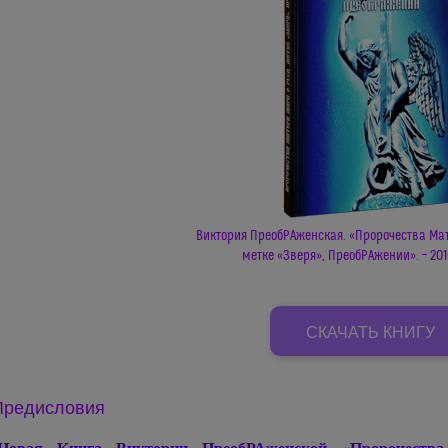
Виктория ПреобРАженская. «Пророчества Мат
метке «Зверя», ПреобРАжении». – 2016
нажмите чтобы скачать
СКАЧАТЬ КНИГУ
8,7 MB PDF
Предисловия