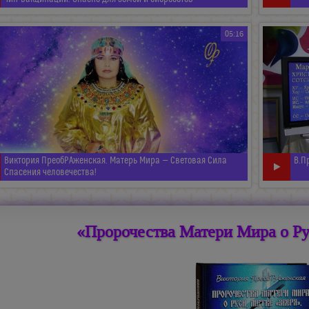
05:16
Виктория ПреобРАженская. Матерь Мира — Световая Сила
В.П
Спасения человечества!
«Пророчества Матери Мира о Ру