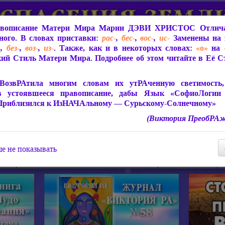
вописание Матери Мира
Марии ДЭВИ ХРИСТОС
Отлича
ого. В словах приставки:
рас-
,
бес-
,
вос-
,
ис-
Заменены на 
-
,
без-
,
воз-
,
из-
. Также, как и в некоторых словах:
«о»
на
ий Стиль Матери Мира. Подробнее об этом читайте в Её 
 Мира
О ПрогРАмме «ЮСМАЛОС»
Библиотека
Защит
ВозвРАтила многим словам их утРАченную светимость, 
в устоявшееся правописание, дабы Язык «СофиоЛогии
Приблизился к ИзНАЧАльному — Сурьскому-Солнечному»
(Виктория ПреобРАж
СофиоЛогия Матери Мира
Живое Слово Матери Мир
Статьи, Книги, Видео, Аудио 
е не показывать
ира
Пророчества о Явлении Матери Мира
Молитва Света