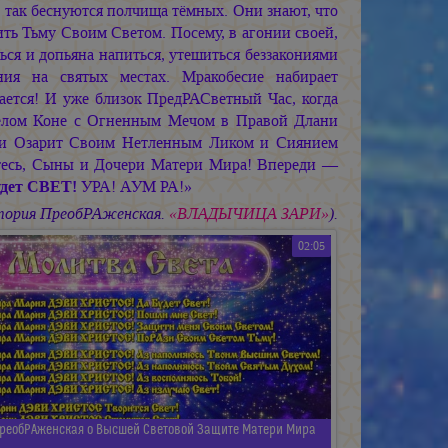
 так беснуются полчища тёмных. Они знают, что
ть Тьму Своим Светом. Посему, в агонии своей,
ься и допьяна напиться, утешиться беззакониями
ния на святых местах. Мракобесие набирает
чается! И уже близок ПредРАСветный Час, когда
елом Коне с Огненным Мечом в Правой Длани
 и Озарит Своим Нетленным Ликом и Сиянием
тесь, Сыны и Дочери Матери Мира! Впереди —
удет СВЕТ!
УРА! АУМ РА!»
тория ПреобРАженская.
«ВЛАДЫЧИЦА ЗАРИ»
).
02:05
ПреобРАженская о Высшей Световой Защите Матери Мира