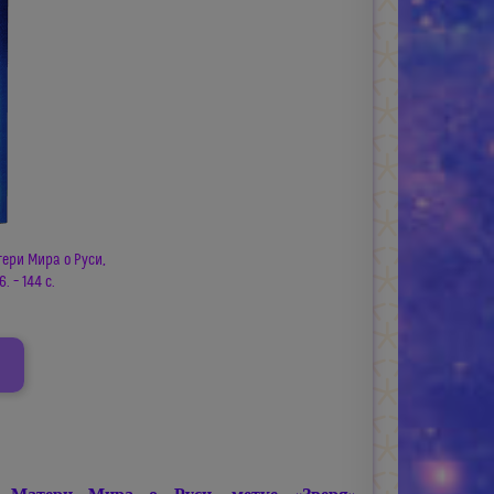
ери Мира о Руси,
. – 144 с.