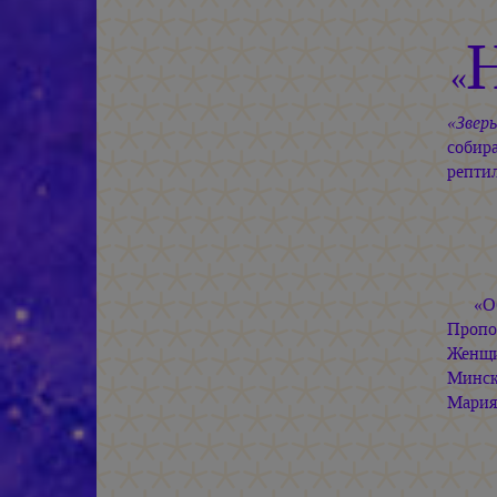
«
«Зверь
собир
репти
«О
Пропо
Женщи
Минск
Мари