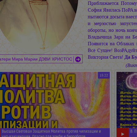
Приближается. Потому
София Явилась ПоРАзи
пытаются досыта наест
и мерзостью запусте
обороты, но ночь кон
Владычица Зари на Б
Появится на Облаках
Всё Сущее! ВозРАдуй
Виктория Света!
Да Б
атери Мира Марии ДЭВИ ХРИСТОС
(Вик
15:22
Высшая Световая Защитная Молитва против чипизации и
В. 
чип-вакцинации. Опасно для зомби и биороботов