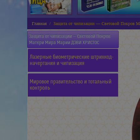
Главная
Защита от чипизации — Световой Покров
Защита от чипизации — Световой Покров
Матери Мира Марии ДЭВИ ХРИСТОС
Лазерные биометрические штрихкод-
начертания и чипизация
Мировое правительство и тотальный
контроль