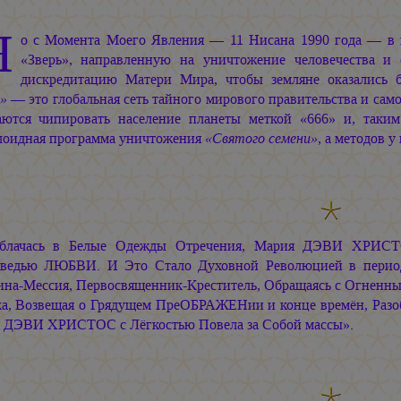
Н
о с Момента Моего Явления — 11 Нисана 1990 года — в 
«Зверь», направленную на уничтожение человечества 
дискредитацию Матери Мира, чтобы земляне оказались 
»
— это глобальная сеть тайного мирового правительства и сам
аются чипировать население планеты меткой «666» и, таки
лоидная программа уничтожения
«Святого семени»
, а методов 
блачась в Белые Одежды Отречения, Мария ДЭВИ ХРИСТ
ведью ЛЮБВИ. И Это Стало Духовной Революцией в перио
на-Мессия, Первосвященник-Креститель, Обращаясь с Огненны
а, Возвещая о Грядущем ПреОБРАЖЕНии и конце времён, Разо
я ДЭВИ ХРИСТОС
с Лёгкостью Повела за Собой массы».