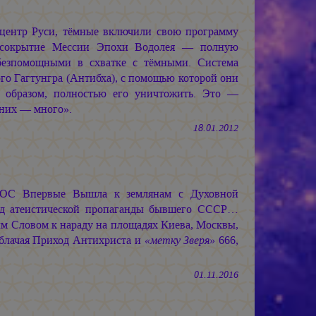
центр Руси, тёмные включили свою программу
и сокрытие Мессии Эпохи Водолея — полную
безпомощными в схватке с тёмными. Система
ого Гагтунгра (Антибха), с помощью которой они
м образом, полностью его уничтожить. Это —
у них — много».
18.01.2012
ОС Впервые Вышла к землянам с Духовной
д атеистической пропаганды бывшего СССР…
м Словом к нараду на площадях Киева, Москвы,
блачая Приход Антихриста и
«метку Зверя»
666,
01.11.2016