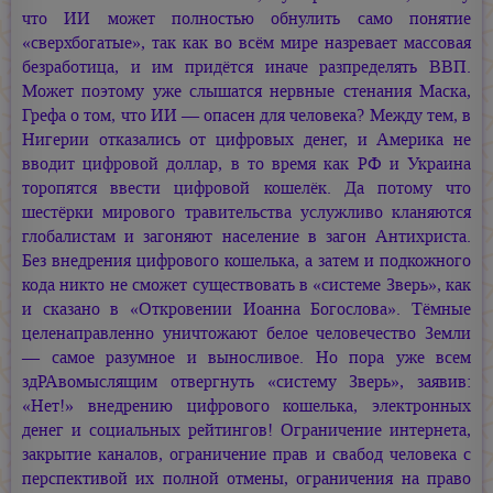
что ИИ может полностью обнулить само понятие
«сверхбогатые», так как во всём мире назревает массовая
безработица, и им придётся иначе разпределять ВВП.
Может поэтому уже слышатся нервные стенания Маска,
Грефа о том, что ИИ — опасен для человека? Между тем, в
Нигерии отказались от цифровых денег, и Америка не
вводит цифровой доллар, в то время как РФ и Украина
торопятся ввести цифровой кошелёк. Да потому что
шестёрки мирового травительства услужливо кланяются
глобалистам и загоняют население в загон Антихриста.
Без внедрения цифрового кошелька, а затем и подкожного
кода никто не сможет существовать в «системе Зверь», как
и сказано в «Откровении Иоанна Богослова». Тёмные
целенаправленно уничтожают белое человечество Земли
— самое разумное и выносливое. Но пора уже всем
здРАвомыслящим отвергнуть «систему Зверь», заявив:
«Нет!» внедрению цифрового кошелька, электронных
денег и социальных рейтингов! Ограничение интернета,
закрытие каналов, ограничение прав и свабод человека с
перспективой их полной отмены, ограничения на право