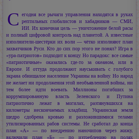
С
егодня все рычаги управления находятся в руках
рептильных глобалистов и хабадников — СМИ,
ИИ. Их конечная цель — уничтожение белой расы
и полный цифровой контроль над планетой. А известные
изполнители-шестёрки их воли — чётко изполняют план
захватчиков Руси. Кто до сих пор этого не понял? Игра в
«ура-патриотов» подходит к концу. Но парадокс: все самые
«патриотичные» оказались где-то за океаном, или в
Европе. И оттуда продолжают науськивать с голубого
экрана обнищалое население Украины на войну. Но народ
не желает ни продолжения этой необъявленной войны, ни
тем более идти воевать. Миллионы погибших за
коррумпированную власть Зеленского и Путина
патриотично лежат в могилах, разтянувшихся на
километры нескончаемых кладбищ. Украинская земля
щедро сдобрена кровью и разложившимися телами
утилизированных рабов системы. Не сработал до конца
план «А» — по внедрению наночипов через жижу,
включили план «Б» — по изтреблению на полях