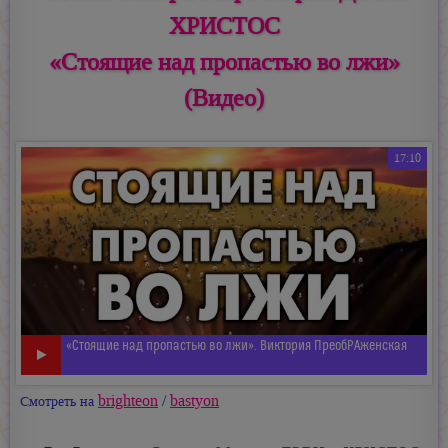
ХРИСТОС
«Стоящие над пропастью во лжи»
(Видео)
17:10
«Стоящие над пропастью во лжи». Виктория ПреобРАженская
brighteon
/
bastyon
Смотреть на