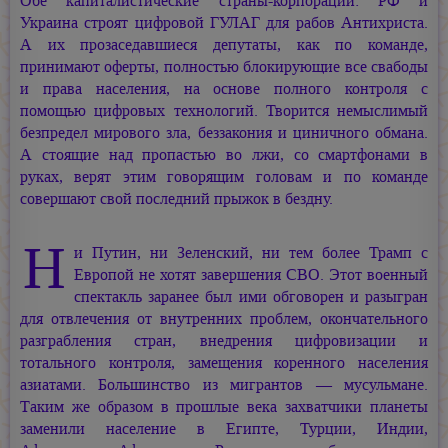
Обе капиталистические страны-корпорации: РФ и
Украина строят цифровой ГУЛАГ для рабов Антихриста.
А их прозаседавшиеся депутаты, как по команде,
принимают оферты, полностью блокирующие все свабоды
и права населения, на основе полного контроля с
помощью цифровых технологий. Творится немыслимый
безпредел мирового зла, беззакония и циничного обмана.
А стоящие над пропастью во лжи, со смартфонами в
руках, верят этим говорящим головам и по команде
совершают свой последний прыжок в бездну.
Н
и Путин, ни Зеленский, ни тем более Трамп с
Европой не хотят завершения СВО. Этот военный
спектакль заранее был ими обговорен и разыгран
для отвлечения от внутренних проблем, окончательного
разграбления стран, внедрения цифровизации и
тотального контроля, замещения коренного населения
азиатами. Большинство из мигрантов — мусульмане.
Таким же образом в прошлые века захватчики планеты
заменили население в Египте, Турции, Индии,