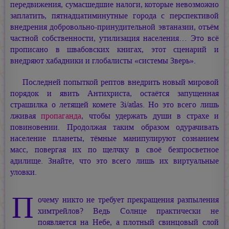
передвижения, сумасшедшие налоги, которые невозможно
заплатить, пятнадцатиминутные города с перспективой
внедрения добровольно-принудительной эвтаназии, отъём
частной собственности, утилизация населения… Это всё
прописано в швабовских книгах, этот сценарий и
внедряют хабадники и глобалисты «системы Зверь».
Последней попыткой рептов внедрить новый мировой
порядок и явить Антихриста, остаётся запущенная
страшилка о летящей комете 3i/atlas. Но это всего лишь
лживая
пропаганда
, чтобы удержать души в страхе и
повиновении. Продолжая таким образом одурачивать
население планеты, тёмные манипулируют сознанием
масс, повергая их по щелчку в своё безпросветное
адилище. Знайте, что это всего лишь их виртуальные
уловки.
П
очему никто не требует прекращения разпыления
химтрейлов? Ведь Солнце практически не
появляется на Небе, а плотный свинцовый слой