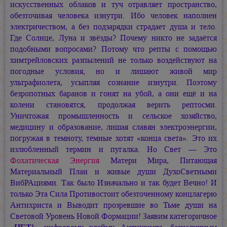
искусственных облаков и туч отравляет пространство,
обезточивая человека изнутри. Ибо человек наполнен
электричеством, а без подзарядки страдает душа и тело.
Где Солнце, Луна и звёзды? Почему никто не задаётся
подобными вопросами? Потому что репты с помощью
химтрейловских разпылений не только воздействуют на
погодные условия, но и лишают живой мир
ультрафиолета, усыпляя сознание изнутри. Поэтому
безропотных баранов и гонят на убой, а они ещё и на
колени становятся, продолжая верить рептосми.
Уничтожая промышленность и сельское хозяйство,
медицину и образование, лишая славян электроэнергии,
погружая в темноту, тёмные хотят «конца света». Это их
излюбленный термин и пугалка. Но Свет — Это
Фохатическая Энергия
Матери Мира, Питающая
Материальный План и живые души ДухоСветными
ВибРАциями. Так было Изначально и так будет Вечно! И
только Эта Сила Противостоит обезточенному концлагерю
Антихриста и Выводит прозревшие во Тьме души на
Световой Уровень Новой Формации! Заявим категоричное