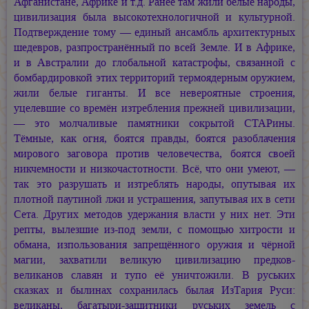
Афганистане, Африке и т.д. Ранее там жили белые народы,
цивилизация была высокотехнологичной и культурной.
Подтверждение тому — единый ансамбль архитектурных
шедевров, разпространённый по всей Земле. И в Африке,
и в Австралии до глобальной катастрофы, связанной с
бомбардировкой этих территорий термоядерным оружием,
жили белые гиганты. И все невероятные строения,
уцелевшие со времён изтребления прежней цивилизации,
— это молчаливые памятники сокрытой СТАРины.
Тёмные, как огня, боятся правды, боятся разоблачения
мирового заговора против человечества, боятся своей
никчемности и низкочастотности. Всё, что они умеют, —
так это разрушать и изтреблять народы, опутывая их
плотной паутиной лжи и устрашения, запутывая их в сети
Сета. Других методов удержания власти у них нет. Эти
репты, вылезшие из-под земли, с помощью хитрости и
обмана, изпользования запрещённого оружия и чёрной
магии, захватили великую цивилизацию предков-
великанов славян и тупо её уничтожили. В руських
сказках и былинах сохранилась былая ИзТария Руси:
великаны, багатыри-защитники руських земель с