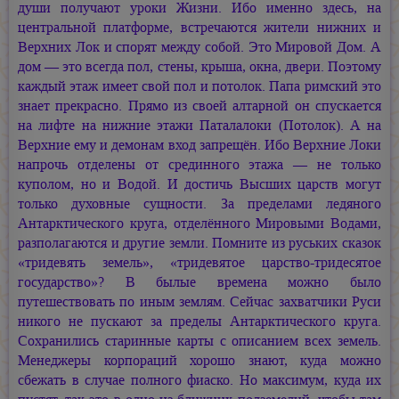
души получают уроки Жизни. Ибо именно здесь, на
центральной платформе, встречаются жители нижних и
Верхних Лок и спорят между собой. Это Мировой Дом. А
дом — это всегда пол, стены, крыша, окна, двери. Поэтому
каждый этаж имеет свой пол и потолок. Папа римский это
знает прекрасно. Прямо из своей алтарной он спускается
на лифте на нижние этажи Паталалоки (Потолок). А на
Верхние ему и демонам вход запрещён. Ибо Верхние Локи
напрочь отделены от срединного этажа — не только
куполом, но и Водой. И достичь Высших царств могут
только духовные сущности. За пределами ледяного
Антарктического круга, отделённого Мировыми Водами,
разполагаются и другие земли. Помните из руських сказок
«тридевять земель», «тридевятое царство-тридесятое
государство»? В былые времена можно было
путешествовать по иным землям. Сейчас захватчики Руси
никого не пускают за пределы Антарктического круга.
Сохранились старинные карты с описанием всех земель.
Менеджеры корпораций хорошо знают, куда можно
сбежать в случае полного фиаско. Но максимум, куда их