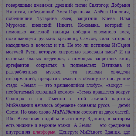
говарящими именами: древний титан Святогор; Добрыня
Никитич, победивший Змея Горыныча; Алёша Попович,
победивший Тугарина Змея; защитник Киева Илья
Муромец, киевский Никита Кожемяка, который с
помощью железной палицы победил огромного змея,
похищающего руських красавиц; Самсон, сила которого
находилась в волосах и т.д. Не это ли истинная ИзТария
могучей Руси, которую хитростью завоевали змеи? И на
останках былых шедевров, с помощью запретных книг,
артефактов, сокрытых в подземельях Ватикана и
разграбленных музеях, эти нелюди овладели
информацией, превратив землян в обманутое послушное
стадо. «Земля — это вращающийся глобус», «вокруг —
необитаемый холодный космос», «Земля вращается вокруг
Солнца» и т.д. Именно с этой лживой картины
МиРАздания началось обрезание сознания русов — детей
Света. Но само слово
МиРАЗдание
состоит из двух частей.
Ибо Вселенная подобна высотному Зданию, в котором
есть нижние и верхние этажи. А Земля — это срединная
внутренняя
платформа
, Центрум МиРАвого Здания, где