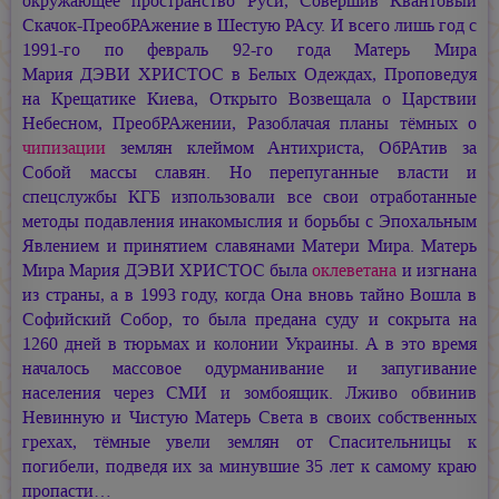
окружающее пространство Руси, Совершив Квантовый
Скачок-ПреобРАжение в Шестую РАсу. И всего лишь год с
1991-го по февраль 92-го года Матерь Мира
Мария ДЭВИ ХРИСТОС
в Белых Одеждах, Проповедуя
на Крещатике Киева, Открыто Возвещала о Царствии
Небесном, ПреобРАжении, Разоблачая планы тёмных о
чипизации
землян клеймом Антихриста, ОбРАтив за
Собой массы славян. Но перепуганные власти и
спецслужбы КГБ изпользовали все свои отработанные
методы подавления инакомыслия и борьбы с Эпохальным
Явлением и принятием славянами Матери Мира. Матерь
Мира
Мария ДЭВИ ХРИСТОС
была
оклеветана
и изгнана
из страны, а в 1993 году, когда Она вновь тайно Вошла в
Софийский Собор, то была предана суду и сокрыта на
1260 дней в тюрьмах и колонии Украины. А в это время
началось массовое одурманивание и запугивание
населения через СМИ и зомбоящик. Лживо обвинив
Невинную и Чистую Матерь Света в своих собственных
грехах, тёмные увели землян от Спасительницы к
погибели, подведя их за минувшие 35 лет к самому краю
пропасти…