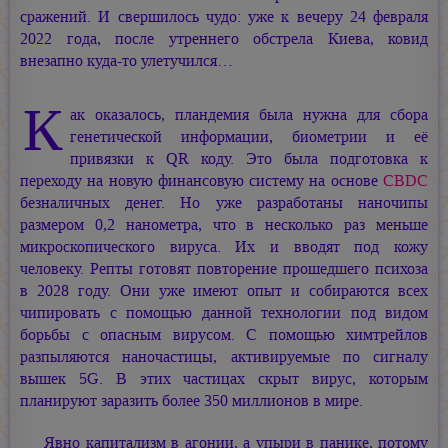
сражений. И свершилось чудо: уже к вечеру 24 февраля
2022 года, после утреннего обстрела Киева, ковид
внезапно куда-то улетучился…
К
ак оказалось, пландемия была нужна для сбора
генетической информации, биометрии и её
привязки к QR коду. Это была подготовка к
переходу на новую финансовую систему на основе
CBDC
безналичных денег. Но уже разработаны наночипы
размером 0,2 нанометра, что в несколько раз меньше
микроскопического вируса. Их и вводят под кожу
человеку. Репты готовят повторение прошедшего психоза
в 2028 году. Они уже имеют опыт и собираются всех
чипировать с помощью данной технологии под видом
борьбы с опасным вирусом. С помощью химтрейлов
разпыляются наночастицы, активируемые по сигналу
вышек 5G. В этих частицах скрыт вирус, которым
планируют заразить более 350 миллионов в мире.
Явно капитализм в агонии, а упыри в панике, потому