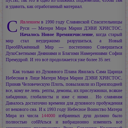
пустят, так это в одно из ближних подземелий, чтобы там
и удавить, как отработанный материал.
С
Явлением
в 1990 году Славянской Спасительницы
Руси — Матери Мира
Марии ДЭВИ ХРИСТОС,
Началось Новое Времяизчисление
, когда старый
мир стал неудержимо разрушаться, а Новый
ПреобРАжённый Мир — постепенно Совершаться
ДухоСветными Деяниями и Благими Намерениями Софии
Премудрой. И это всё продолжается уже более 35 лет.
Как только из Духовного Плана Явилась Сама Царица
Небесная в Лице Матери Мира
Марии ДЭВИ ХРИСТОС,
Приняв Человеческую Плоть, повылазили из Преизподней
все, кому не лень: репты, демоны, их прислужники, всякие
хабадники, глобалисты и иже с ними… Но славянам
Давалось достаточно времени для духовного пробуждения
от векового сна. И к 1993 году Небесное Воинство Матери
Мира из числа
144000
избранных душ должно было
полностью собРАться и вибрационно изменить всё