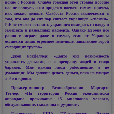
войне с Россией. Судьба граждан этой страны вообще
нас не волнует, и им придётся воевать самим, причём,
как можно дольше. Слабость России заключается в
том, что она до сих пор считает украинцев «своими».
РФ не сможет оставить украинцев помирать с голоду и
замерзать в развалинах насмерть. Однако Европа всё
равно выиграет даже в случае, если от Украины
останется лишь огромное пепелище, заваленное горой
смердящих трупов».
Джон Рокфеллер: «Дайте мне возможность
управлять деньгами, и я превращу людей в стадо
баранов. Мне нужны люди работающие, а не
думающие. Мы должны делать деньги, пока на улицах
льётся кровь».
Премьер-министр Великобритании Маргарэт
Тэтчер: «На территории России экономически
оправдано проживание 15 миллионов человек,
обслуживающих скважины и рудники».
Госсекретарь США Г.Киссинджер: «Разпад