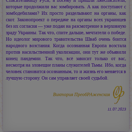
Спасительницу Руси, а посему и пришли лжеспасители,
которые продолжили вас зомбировать. А как поступают с
зомбодебилами? Их просто разделывают на органы, как
скот. Законопроект о передаче на органы всех украинцев
без их согласия — уже подан на разсмотрение в верховную
зраду Украины. Так что, спите дальше, мечтатели о победе.
Но идеолог мирового травительства Шваб очень боится
народного возстания. Когда осознанная Европа возстала
против насильственной уколизации, они тут же объявили
конец пандемии. Так что, всё зависит только от вас,
несмотря на зловещие планы служителей Тьмы. Ибо, когда
человек становится осознанным, то и жизнь его меняется в
лучшую сторону. Он сам управляет своей судьбой.
Виктория ПреобРАженская
11.07.2023