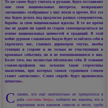
То же самое будут считать и руськие, будто отстаивают
они свои национальные интересы, возвращают
«незаконно» отобранные у них земли и прочее. Всё это
мы будем делать под предлогом разных суверенитетов,
борьбы за свои национальные идеалы. В то же время
мы не дадим ни одной из сторон самоопределиться на
основе национальных ценностей и традиций. В этой
войне дураков славянское быдло будет ослаблять себя и
укреплять нас, главных дирижёров смуты, якобы
стоящих в стороне и не только не участвующих в
кровавых событиях, но и не вмешивающихся в них.
Более того, мы полностью обезопасим себя. В сознание
славян-профанов мы заложим такие стереотипы
мышления, при которых самым страшным словом
станет «антисемит». Слово «еврей» будут произносить
шёпотом».
С
лавяне, кто ещё окончательно не превратился в
раба
«системы Зверь»
, поймите же, наконец, что в
нарушение всех канонов совести и чести, грубо