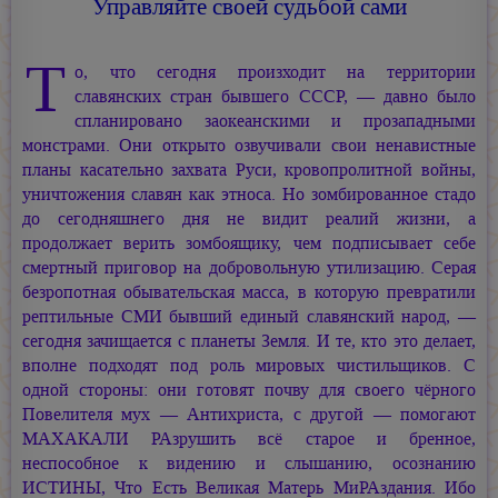
Управляйте своей судьбой сами
Т
о, что сегодня произходит на территории
славянских стран бывшего СССР, — давно было
спланировано заокеанскими и прозападными
монстрами. Они открыто озвучивали свои ненавистные
планы касательно захвата Руси, кровопролитной войны,
уничтожения славян как этноса. Но зомбированное стадо
до сегодняшнего дня не видит реалий жизни, а
продолжает верить зомбоящику, чем подписывает себе
смертный приговор на добровольную утилизацию. Серая
безропотная обывательская масса, в которую превратили
рептильные СМИ бывший единый славянский народ, —
сегодня зачищается с планеты Земля. И те, кто это делает,
вполне подходят под роль мировых чистильщиков. С
одной стороны: они готовят почву для своего чёрного
Повелителя мух — Антихриста, с другой — помогают
МАХАКАЛИ РАзрушить всё старое и бренное,
неспособное к видению и слышанию, осознанию
ИСТИНЫ, Что Есть Великая Матерь МиРАздания. Ибо