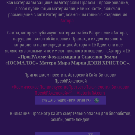
Все материалы защищены Авторским Правом. Тиражирование,
любая публикация материалов, или их части, включая
размещение в сети Интернет, возможны только с Разрешения
Автора
.
Сайты, которые публикуют материалы без Разрешения Автора,
нарушают закон об Авторских Правах, и их деятельность
направлена на дискредитацию Автора и Её Идеи, они все
являются ложными и не имеют никакого отношения к Автору и Её
«ПрогРАмме Фохатизации и Спасения Земли
«ЮСМАЛОС» Матери Мира Марии ДЭВИ ХРИСТОС»
.
Приглашаем посетить Авторский Сайт Виктории
ПреобРАженской
«Космическое Полиискусство Третьего Тысячелетия Виктории
©
ПреобРАженской»
—
VictoriaRA.com
СЛУШАТЬ РАДИО «ВИКТОРИЯ РА»
Внимание! Просмотр Сайта смертельно опасен для биороботов,
зомби, рептилоидов!