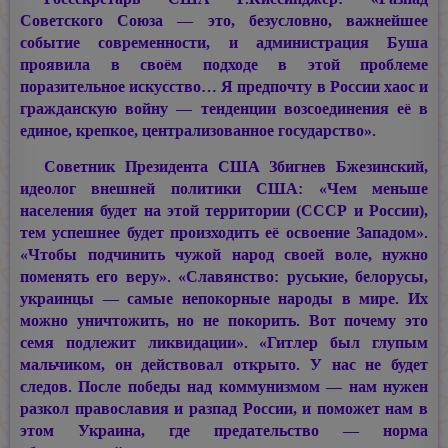
Советского Союза — это, безусловно, важнейшее
событие современности, и администрация Буша
проявила в своём подходе в этой проблеме
поразительное искусство… Я предпочту в России хаос и
гражданскую войну — тенденции возсоединения её в
единое, крепкое, централизованное государство».
Советник Президента США Збигнев Бжезинский,
идеолог внешней политики США: «Чем меньше
насeления будет на этой территории (СССР и России),
тем успешнее будет произходить её освоение Западом».
«Чтобы подчинить чужой народ своей воле, нужно
поменять его веру». «Славянство: руськие, белорусы,
украинцы — самые непокорные народы в мире. Их
можно уничтожить, но не покорить. Вот почему это
семя подлежит ликвидации». «Гитлер был глупым
мальчиком, он действовал открыто. У нас не будет
следов. После победы над коммунизмом — нам нужен
разкол православия и разпад России, и поможет нам в
этом Украина, где предательство — норма