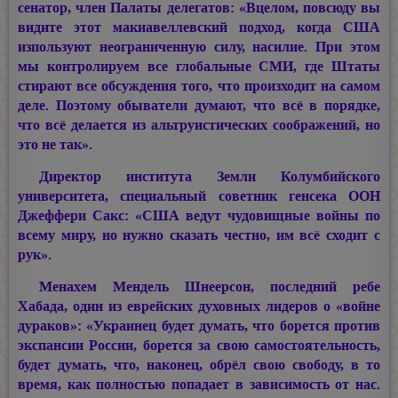
сенатор, член Палаты делегатов: «Вцелом, повсюду вы
видите этот макиавеллевский подход, когда США
изпользуют неограниченную силу, насилие. При этом
мы контролируем все глобальные СМИ, где Штаты
стирают все обсуждения того, что произходит на самом
деле. Поэтому обыватели думают, что всё в порядке,
что всё делается из альтруистических соображений, но
это не так».
Директор института Земли Колумбийского
университета, специальный советник генсека ООН
Джеффери Сакс: «США ведут чудовищные войны по
всему миру, но нужно сказать честно, им всё сходит с
рук».
Менахем Мендель Шнеерсон, последний ребе
Хабада, один из еврейских духовных лидеров о «войне
дураков»: «Украинец будет думать, что борется против
экспансии России, борется за свою самостоятельность,
будет думать, что, наконец, обрёл свою свободу, в то
время, как полностью попадает в зависимость от нас.