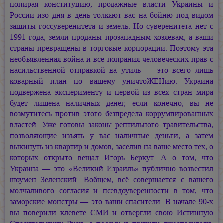
попирая конституцию, продажные власти Украины и
России изо дня в день толкают вас на бойню под видом
защиты госсуверенитета и земель. Но суверенитета нет с
1991 года, земли проданы прозападным хозяевам, а ваши
страны превращены в торговые корпорации. Поэтому эта
необъявленная война и все попрания человеческих прав с
насильственной отправкой на утиль — это всего лишь
коварный план по вашему уничтоЖЕНию. Украина
подвержена эксперименту и первой из всех стран мира
будет лишена наличных денег, если конечно, вы не
возмутитесь против этого безпредела коррумпированных
властей. Уже готовы законы рептильного травительства,
позволяющие изъять у вас наличные деньги, а затем
выкинуть из квартир и домов, заселив на ваше место тех, о
которых открыто вещал Игорь Беркут. А о том, что
Украина — это «Великий Израиль» публично возвестил
шоумен Зеленский. Вобщем, всё совершается с вашего
молчаливого согласия и псевдоуверенности в том, что
заморские монстры — это ваши спасители. В начале 90-х
вы поверили клевете СМИ и отвергли свою Истинную