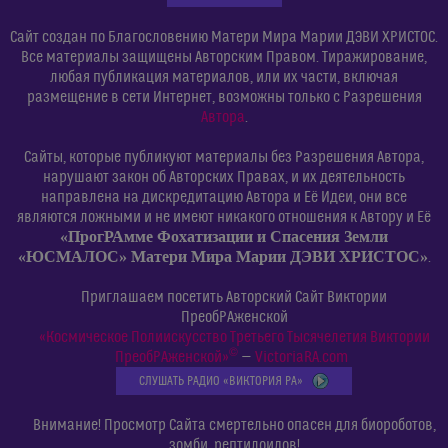
Сайт создан по Благословению Матери Мира Марии ДЭВИ ХРИСТОС.
Все материалы защищены Авторским Правом. Тиражирование,
любая публикация материалов, или их части, включая
размещение в сети Интернет, возможны только с Разрешения
Автора
.
Сайты, которые публикуют материалы без Разрешения Автора,
нарушают закон об Авторских Правах, и их деятельность
направлена на дискредитацию Автора и Её Идеи, они все
являются ложными и не имеют никакого отношения к Автору и Её
«ПрогРАмме Фохатизации и Спасения Земли
«ЮСМАЛОС» Матери Мира Марии ДЭВИ ХРИСТОС»
.
Приглашаем посетить Авторский Сайт Виктории
ПреобРАженской
«Космическое Полиискусство Третьего Тысячелетия Виктории
©
ПреобРАженской»
—
VictoriaRA.com
СЛУШАТЬ РАДИО «ВИКТОРИЯ РА»
Внимание! Просмотр Сайта смертельно опасен для биороботов,
зомби, рептилоидов!