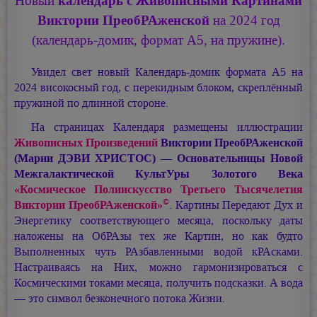
Новый
календарь с Живописными Картинами
Виктории ПреобРАженской
на 2024 год
(календарь-домик, формат А5, на пружине).
Увидел свет новый Календарь-домик формата А5 на
2024 високосный год, с перекидным блоком, скреплённый
пружиной по длинной стороне.
На страницах Календаря размещены иллюстрации
Живописных Произведений
Виктории ПреобРАженской
(Марии ДЭВИ ХРИСТОС) —
Основательницы Новой
Межгалактической КультУры Золотого Века
«Космическое Полиискусство Третьего Тысячелетия
©
Виктории ПреобРАженской»
. Картины Передают Дух и
Энергетику соответствующего месяца, поскольку даты
наложены на ОбРАзы тех же Картин, но как будто
Выполненных чуть РАзбавленными водой кРАсками.
Настраиваясь на Них, можно гармонизироваться с
Космическими токами месяца, получить подсказки. А вода
— это символ безконечного потока Жизни.