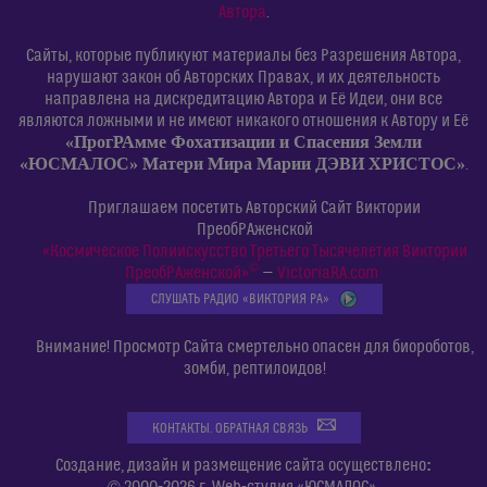
Автора
.
Сайты, которые публикуют материалы без Разрешения Автора,
нарушают закон об Авторских Правах, и их деятельность
направлена на дискредитацию Автора и Её Идеи, они все
являются ложными и не имеют никакого отношения к Автору и Её
«ПрогРАмме Фохатизации и Спасения Земли
«ЮСМАЛОС» Матери Мира Марии ДЭВИ ХРИСТОС»
.
Приглашаем посетить Авторский Сайт Виктории
ПреобРАженской
«Космическое Полиискусство Третьего Тысячелетия Виктории
©
ПреобРАженской»
—
VictoriaRA.com
СЛУШАТЬ РАДИО «ВИКТОРИЯ РА»
Внимание! Просмотр Сайта смертельно опасен для биороботов,
зомби, рептилоидов!
КОНТАКТЫ. ОБРАТНАЯ СВЯЗЬ
:
Создание, дизайн и размещение сайта осуществлено