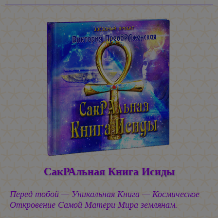
СакРАльная Книга Исиды
Перед тобой — Уникальная Книга — Космическое
Откровение Самой Матери Мира землянам.