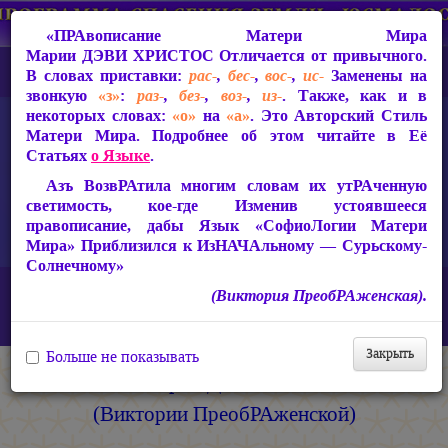
«ПРАвописание Матери Мира
Марии ДЭВИ ХРИСТОС
Отличается от привычного.
В словах приставки:
рас-
,
бес-
,
вос-
,
ис-
Заменены на
звонкую
«з»
:
раз-
,
без-
,
воз-
,
из-
. Также, как и в
некоторых словах:
«о»
на
«а»
. Это Авторский Стиль
Матери Мира. Подробнее об этом читайте в Её
Статьях
о Языке
.
Азъ ВозвРАтила многим словам их утРАченную
светимость, кое-где Изменив устоявшееся
правописание, дабы Язык «СофиоЛогии Матери
Мира» Приблизился к ИзНАЧАльному — Сурьскому-
Солнечному»
Главная
(Виктория ПреобРАженская).
Живое Слово Матери Мира. Статьи, Книги, Видео, Аудио.
Книги Матери Мира
Закрыть
Больше не показывать
Книги
Марии ДЭВИ ХРИСТОС
(Виктории ПреобРАженской)