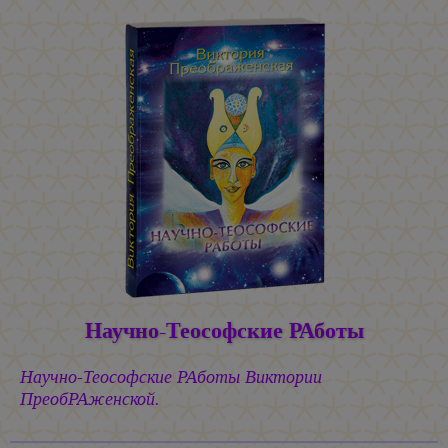
Научно-Теософские РАботы
Научно-Теософские РАботы Виктории
ПреобРАженской.