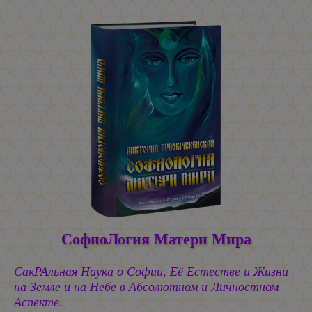
СофиоЛогия Матери Мира
СакРАльная Наука о Софии, Её Естестве и Жизни
на Земле и на Небе в Абсолютном и Личностном
Аспекте.