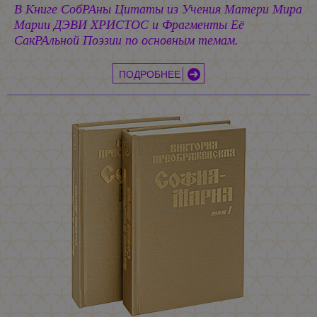
В Книге СобРАны Цитаты из Учения Матери Мира
Марии ДЭВИ ХРИСТОС
и Фрагменты Её
СакРАльной Поэзии по основным темам.
ПОДРОБНЕЕ