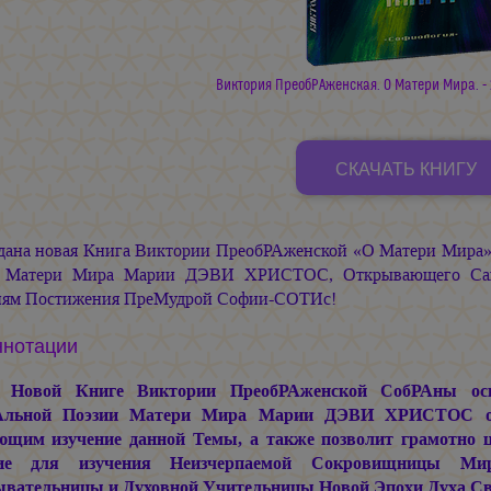
Виктория ПреобРАженская. О Матери Мира.
-
нажмите чтобы скачать
СКАЧАТЬ КНИГУ
11,1 MB PDF
дана новая Книга Виктории ПреобРАженской «О Матери Мира»
а Матери Мира
Марии ДЭВИ ХРИСТОС,
Открывающего Сак
ням Постижения ПреМудрой Софии-СОТИс!
ннотации
 Новой Книге Виктории ПреобРАженской СобРАны о
Альной Поэзии Матери Мира
Марии ДЭВИ ХРИСТОС
о
ющим изучение данной Темы, а также позволит грамотно ц
бие для изучения Неизчерпаемой Сокровищницы М
вательницы и Духовной Учительницы Новой Эпохи Духа Свя