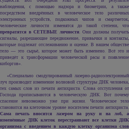
сущность. Вот очередной этап прогресса. В результате
наблюдения, с помощью надзора и биометрии, а также
посредством внедрённых в человеческое тело различных
электронных устройств, подкожных чипов и смартметок,
человеческие личности изменятся до такой степени, что
превратятся в СЕТЕВЫЕ личности
. Они должны получать
сигналы, разрешающие передвижение, привычки и контакты,
которые подлежат отслеживанию и оценке. В нашем обществе
тело — это сырьё, которое может быть изменено. Всё это и
приведёт к трансформации человеческой расы и появление
киборгов».
«Специально смодулированный лазерно-радиоэлектронный
луч производит изменение волновой структуры ДНК человека,
тех самых слов из печати антихриста. Слова отступления от
Господа прописываются в человеческую ДНК. Вот почему
спасение невозможно уже при жизни. Человеческое тело
становится на клеточном уровне носителем печати антихриста.
Сама печать вносится лазером на руку и на лоб, а
изменённые ДНК клеток перестраивают все клетки ДНК
организма с введением в каждую клетку организма слов