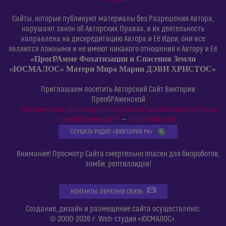
Сайты, которые публикуют материалы без Разрешения Автора,
нарушают закон об Авторских Правах, и их деятельность
направлена на дискредитацию Автора и Её Идеи, они все
являются ложными и не имеют никакого отношения к Автору и Её
«ПрогРАмме Фохатизации и Спасения Земли
«ЮСМАЛОС» Матери Мира Марии ДЭВИ ХРИСТОС»
.
Приглашаем посетить Авторский Сайт Виктории
ПреобРАженской
«Космическое Полиискусство Третьего Тысячелетия Виктории
©
ПреобРАженской»
—
VictoriaRA.com
СЛУШАТЬ РАДИО «ВИКТОРИЯ РА»
Внимание! Просмотр Сайта смертельно опасен для биороботов,
зомби, рептилоидов!
КОНТАКТЫ. ОБРАТНАЯ СВЯЗЬ
:
Создание, дизайн и размещение сайта осуществлено
© 2000-2026 г. Web-студия «ЮСМАЛОС».