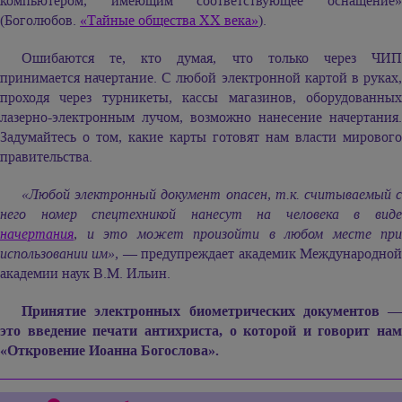
компьютером, имеющим соответствующее оснащение»
(Боголюбов.
«Тайные общества ХХ века»
).
Ошибаются те, кто думая, что только через ЧИП
принимается начертание. С любой электронной картой в руках,
проходя через турникеты, кассы магазинов, оборудованных
лазерно-электронным лучом, возможно нанесение начертания.
Задумайтесь о том, какие карты готовят нам власти мирового
правительства.
«Любой электронный документ опасен, т.к. считываемый с
него номер спецтехникой нанесут на человека в виде
начертания
, и это может произойти в любом месте при
использовании им»,
— предупреждает академик Международно
академии наук В.М. Ильин.
Принятие электронных биометрических документов —
это введение печати антихриста, о которой и говорит нам
«
Откровение Иоанна Богослова».