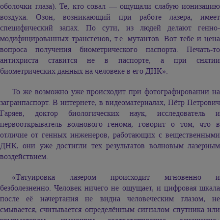
оболочки глаза). Те, кто совал — ощущали слабую ионизацию
воздуха. Озон, возникающий при работе лазера, имеет
специфический запах. По сути, из людей делают генно-
модифицированных трансгенов, т.е. мутантов. Вот тебе и цена
вопроса получения биометрического паспорта. Печать-то
антихриста ставится не в паспорте, а при снятии
биометрических данных на человеке в его ДНК».
То же возможно уже происходит при фотографировании на
загранпаспорт. В интернете, в видеоматериалах, Пётр Петрович
Гаряев, доктор биологических наук, исследователь и
первооткрыватель волнового генома, говорит о том, что в
отличие от генных инженеров, работающих с вещественными
ДНК, они уже достигли тех результатов волновым лазерным
воздействием.
«Татуировка лазером происходит мгновенно и
безболезненно. Человек ничего не ощущает, и цифровая шкала
после её начертания не видна человеческим глазом, не
смывается, считывается определённым сигналом спутника или