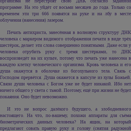
организма не перестроят свою ДНК согласно заданной
программе. На это уйдёт от восьми месяцев до года. Только со
временем эти три 666 появятся на руке и на лбу в месте
облучения (нанесения) лазером.
Печать антихриста, занесённая в волновую структуру ДНК
человека с маркером видимого отображения печати в виде трёх
шестёрок, делает эти слова совершенно понятными. Даже если у
человека отрубить руку с тремя шестёрками, то ДНК
воспроизведёт на их культе, потому что печать уже нанесена в
каждую клетку человеческого организма. Кровь человека и его
душа окажутся в оболочке из богохульного тела. Связь с
Господом прервётся. Душа окажется в капсуле из хулы Божьей.
Связи души человека с Богом уже не будет никакой. Ибо нет
ничего общего у света с тьмой. Поэтому, ещё при жизни не будет
покаяния. Оно будет невозможно.
И это не вопрос далёкого будущего, а злободневного
настоящего. На что, по-вашему, похожи аппараты для съёма
биометрических данных человека? На ящик, на который
предлагают совать правую руку и голову (снятия радужной