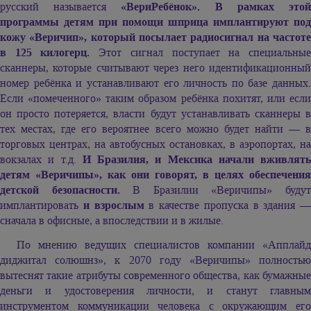
русский называется
«ВериРебёнок». В рамках это
программы детям при помощи шприца имплантируют под
кожу «Веричип», который посылает радиосигнал на частоте
в 125 килогерц.
Этот сигнал поступает на специальны
сканнеры, которые считывают через него идентификационный
номер ребёнка и устанавливают его личность по базе данных.
Если «помеченного» таким образом ребёнка похитят, или если
он просто потеряется, власти будут устанавливать сканнеры в
тех местах, где его вероятнее всего можно будет найти — в
торговых центрах, на автобусных остановках, в аэропортах, на
вокзалах и т.д.
И Бразилия, и Мексика начали вживлять
детям «Веричипы», как они говорят, в целях обеспечения
детской безопасности.
В Бразилии «Веричипы» буду
имплантировать
и взрослым
в качестве пропуска в здания —
сначала в офисные, а впоследствии и в жилые.
По мнению ведущих специалистов компании «Апплайд
диджитал солюшнз», к 2070 году «Веричипы» полностью
вытеснят такие атрибуты современного общества, как бумажные
деньги и удостоверения личности, и станут главным
инструментом коммуникации человека с окружающим его