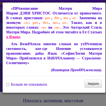
«ПРАвописание Матери Мира
Марии ДЭВИ ХРИСТОС
Отличается от привычного.
В словах приставки:
рас-
,
бес-
,
вос-
,
ис-
Заменены на
звонкую
«з»
:
раз-
,
без-
,
воз-
,
из-
. Также, как и в
некоторых словах:
«о»
на
«а»
. Это Авторский Стиль
Матери Мира. Подробнее об этом читайте в Её Статьях
о Языке
.
Азъ ВозвРАтила многим словам их утРАченную
светимость, кое-где Изменив устоявшееся
правописание, дабы Язык «СофиоЛогии Матери
Мира» Приблизился к ИзНАЧАльному — Сурьскому-
Солнечному»
Главная
(Виктория ПреобРАженская).
Защита от чипизации — Световой Покров Матери Мира Марии
ДЭВИ ХРИСТОС
Лазерные биометрические штрихкод-начертания и чипизация
Закрыть
Больше не показывать
Началась активная, массовая чипизация населения Земли
Началась активная, массовая