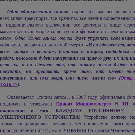
Одна единственная кнопка
закроет для вас все двери во
всех видах транспорта, все границы, все здания общественного
и индивидуального назначения, все доступы к пище через
магазины и супермаркеты, доступ к информации и электронным
сетям.
Одна единственная кнопка
будет управлять всей ваше
жизнью от рождения и до самой смерти.
«И он сделает то, чт
всем, малым и великим, богатым и нищим, свободным и
рабам, положено будет начертание на правую руку их или на
чело их, и он сделает так, что никому нельзя будет ни
покупать, ни продавать, кроме того, кто имеет это
начертание, или имя зверя, или число имени его» (
Откр.,
13:16-17
).
Оказывается, «тихим сапом», в 2007 году, официально был
подписан и утверждён
Приказ Минпромэнерго №311
вживлении в мозг КАЖДОМУ РОССИЯНИНУ —
ЭЛЕКТРОННОГО УСТРОЙСТВА!
Устройство должно не
только контролировать человека: местоположение, разговоры
(прослушивание) и т.п., но и
УПРАВЛЯТЬ самим Человеко