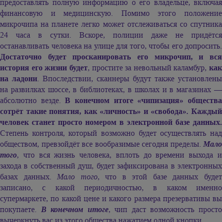
предоставлять полную информацию о его владельце, включая
финансовую и медицинскую. Помимо этого положение
микрочипа на планете легко может отслеживаться со спутника
24 часа в сутки. Вскоре, полиции даже не придётся
останавливать человека на улице для того, чтобы его допросить.
Достаточно будет просканировать его микрочип, и вся
история его жизни будет
, простите за невольный каламбур,
как
на ладони
. Впоследствии, сканнеры будут также установлены
на развилках шоссе, в библиотеках, в школах и в магазинах —
абсолютно везде.
В конечном итоге «чипизация» обществ
сотрёт такие понятия, как «личность» и «свобода». Каждый
человек станет просто номером в электронной базе данных.
Степень контроля, который возможно будет осуществлять над
обществом, превзойдёт все вообразимые сегодня пределы.
Мало
того
, что вся жизнь человека, вплоть до времени выхода и
захода в собственный душ, будет зафиксирована в электронных
базах данных.
Мало того
, что в этой базе данных буде
записано, с какой периодичностью, в каком именно
супермаркете, по какой цене и какого размера презервативы вы
покупаете.
В конечном итоге
, чип даст возможность прост
вычеркнуть вас из этого общества нажатием одной кнопки…