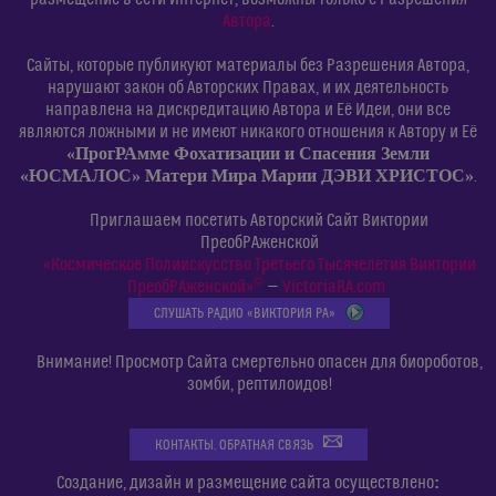
Автора
.
Сайты, которые публикуют материалы без Разрешения Автора,
нарушают закон об Авторских Правах, и их деятельность
направлена на дискредитацию Автора и Её Идеи, они все
являются ложными и не имеют никакого отношения к Автору и Её
«ПрогРАмме Фохатизации и Спасения Земли
«ЮСМАЛОС» Матери Мира Марии ДЭВИ ХРИСТОС»
.
Приглашаем посетить Авторский Сайт Виктории
ПреобРАженской
«Космическое Полиискусство Третьего Тысячелетия Виктории
©
ПреобРАженской»
—
VictoriaRA.com
СЛУШАТЬ РАДИО «ВИКТОРИЯ РА»
Внимание! Просмотр Сайта смертельно опасен для биороботов,
зомби, рептилоидов!
КОНТАКТЫ. ОБРАТНАЯ СВЯЗЬ
:
Создание, дизайн и размещение сайта осуществлено