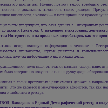
ьзовать это против вас. Именно поэтому такого всеобщего рее
е постоянно доказывать законность своих доходов. Презум
мпцию виновности, а человек — в потенциального правонарушит
ециалисты утверждают, что базы данных в Электронных реест
ь до данных Пентагона.
С введением электронных документо
том Интернете или на прилавках видеобазаров, как это прои
итывая исчерпывающую информацию о человеке в Реестре
льзоваться шантажисты, чёрные риэлтеры и трансплантол
пники, получая информацию о нас и наших детях.
оумышленники, имея ваши отпечатки пальцев, смогут нанести и
ым было совершенно покушение или на ручку двери обворованн
иминал в своих преступных целях сможет держать в напряжен
енты. Это же касается и международных аферистов, так как на
ного глобального реестра.
ВОД: Вхождение в Единый Демографический реестр и получ
щитным перед преступниками.