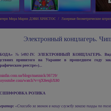
 Матери Мира Марии ДЭВИ ХРИСТОС
Лазерные биометрические штрих
Электронный концлагерь. Чип
БОДА» №5492-IV. ЭЛЕКТРОННЫЙ КОНЦЛАГЕРЬ. Видеоро
едствиях принятого на Украине в прошедшем году за
рафическом реестре»)...
//minfin.com.ua/blogs/maxnick/36729/
//ssyoutube.com/watch?v=tjX8etqbX80
АСШИФРОВКА РОЛИКА
ератор:
«Спасибо за звонок в нашу службу заказа пиццы по тел