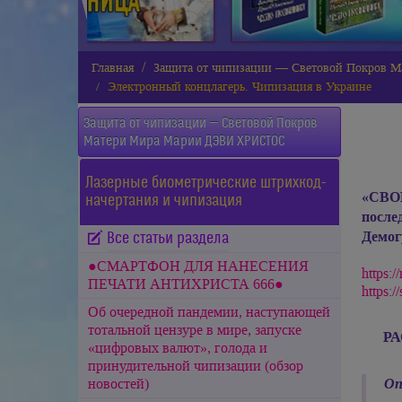
Главная
Защита от чипизации — Световой Покров
Электронный концлагерь. Чипизация в Украине
Защита от чипизации — Световой Покров
Матери Мира
Марии ДЭВИ ХРИСТОС
Лазерные биометрические штрихкод-
«СВО
начертания и чипизация
посл
Демог
Все статьи раздела
●СМАРТФОН ДЛЯ НАНЕСЕНИЯ
https:
ПЕЧАТИ АНТИХРИСТА 666●
https:
Об очередной пандемии, наступающей
тотальной цензуре в мире, запуске
Р
«цифровых валют», голода и
принудительной чипизации (обзор
новостей)
Оп