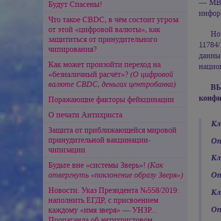
— МВД
Будут Спасены!
инфор
Что такое CBDC, в чём состоит угроза
от этой «цифровой валюты», как
Но
защититься от принудительного
11784
чипирования?
данны
Как может произойти переход на
нацио
«безналичный расчёт»?
(О цифровой
валюте CBDC, деньгах центробанка)
ВЫ
конфи
Поражающие факторы фейкцинации
О печати Антихриста
Кл
Защита от приближающейся мировой
принудительной вакцинации-
Оп
чипизации
Кл
Будьте вне «системы Зверь»!
(Как
отвергнуть «поклонение образу Зверя»)
Оп
Новости. Указ Президента №558/2019:
Кл
наполнить ЕГДР, с присвоением
Оп
каждому «имя зверя» — УНЗР...
Пропаганда об антихристовом