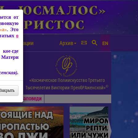
ется от
звонкую
«а»
. Это
Статьях
о
а от чипизации
Архив
EN
кое-где
 Матери
енская).
а.
«Космическое Полиискусство Третьего
©
и др.
Тысячелетия
Виктории ПреобРАженской»
Закрыть
Основные
Заповеди
►