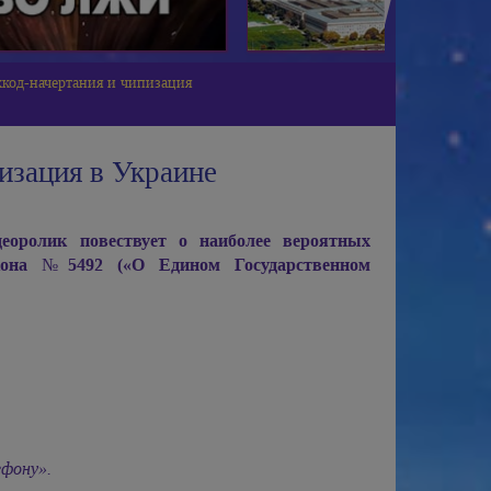
код-начертания и чипизация
изация в Украине
лик повествует о наиболее вероятных
кона №5492 («О Едином Государственном
ефону».