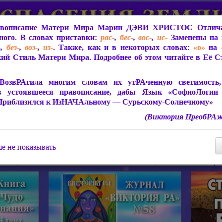
вописание Матери Мира
Марии ДЭВИ ХРИСТОС
Отлича
ого. В словах приставки:
рас-
,
бес-
,
вос-
,
ис-
Заменены на 
-
,
без-
,
воз-
,
из-
. Также, как и в некоторых словах:
«о»
на
ий Стиль Матери Мира. Подробнее об этом читайте в Её 
 Мира
О ПрогРАмме «ЮСМАЛОС»
Библиотека
Защит
ВозвРАтила многим словам их утРАченную светимость, 
в устоявшееся правописание, дабы Язык «СофиоЛогии
Приблизился к ИзНАЧАльному — Сурьскому-Солнечному»
(Виктория ПреобРАж
СофиоЛогия Матери Мира
Живое Слово Матери Мир
Статьи, Книги, Видео, Аудио 
е не показывать
ира
Пророчества о Явлении Матери Мира
Молитва Света