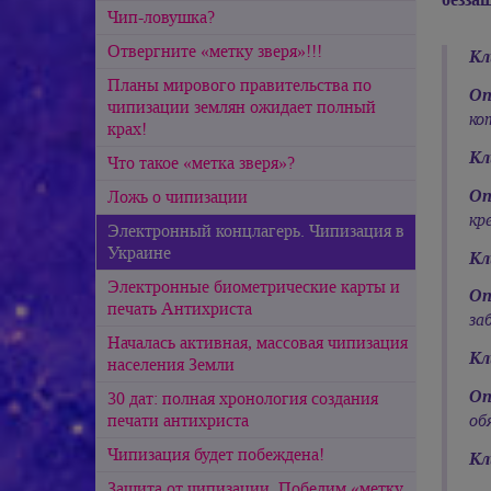
Чип-ловушка?
Отвергните «метку зверя»!!!
Кл
Планы мирового правительства по
Оп
чипизации землян ожидает полный
ко
крах!
Кл
Что такое «метка зверя»?
Оп
Ложь о чипизации
кр
Электронный концлагерь. Чипизация в
Украине
Кл
Электронные биометрические карты и
Оп
печать Антихриста
за
Началась активная, массовая чипизация
Кл
населения Земли
Оп
30 дат: полная хронология создания
печати антихриста
об
Чипизация будет побеждена!
Кл
Защита от чипизации. Победим «метку