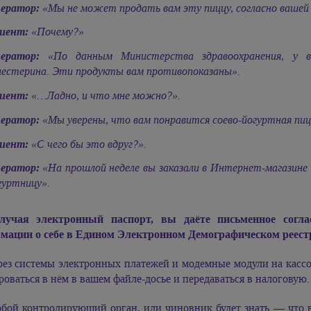
ератор:
«Мы не может продать вам эту пиццу, согласно вашей 
иент:
«Почему?»
ератор:
«По данным Министерства здравоохранения, у ва
лестерина. Эти продукты вам противопоказаны».
иент:
«…Ладно, и что мне можно?».
ератор:
«Мы уверены, что вам понравится соево-йогуртная пиц
иент:
«С чего бы это вдруг?».
ератор:
«На прошлой неделе вы заказали в Интернет-магазине к
гуртницу».
лучая электронный паспорт, вы даёте письменное согла
мации о себе в Едином Электронном Демографическом реест
рез системы электронных платежей и модемные модули на кассо
оваться в нём в вашем файле-досье и передаваться в налоговую.
бой контролирующий орган, или чиновник будет знать — что вы