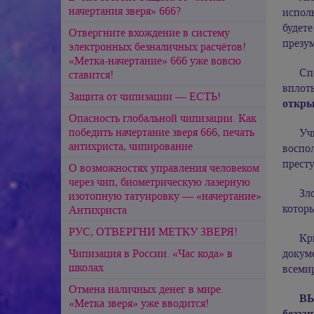
начертания зверя» 666?
испол
будет
Отвергните вхождение в систему
презу
электронных безналичных расчётов!
«Метка-начертание» 666 уже вовсю
Сп
ставится!
вплот
Защита от чипизации — ЕСТЬ!
откры
Опасность глобальной чипизации. Как
победить начертание зверя 666, печать
Уч
антихриста, чипирование
воспо
престу
О возможностях управления человеком
через чип, биометрическую лазерную
Зл
изотопную татуировку — «начертание»
котор
Антихриста
РУС, ОТВЕРГНИ МЕТКУ ЗВЕРЯ!
Кр
Чипизация в России. «Час кода» в
докум
школах
всемир
Отмена наличных денег в мире.
ВЫ
«Метка зверя» уже вводится!
безза