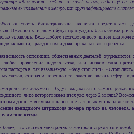
ератор:
«Вам нужно следить за своей речью, ведь ещё не за
лояльные высказывания в метро, которую зафиксировала систем
обую опасность биометрические паспорта представляют д
иков. Именно их первыми будут принуждать брать биометриче
 легко управлять. Ведь любого несговорчивого чиновника мож
 недвижимости, гражданства и даже права на своего ребёнка.
зависимость оппозиции, общественных деятелей, журналистов ст
у, любое проявление недовольства, или инакомыслия проти
ьца паспорта в, так называемую, «базу стоп-лист».
«Стоп-лист»
ых счетов, которая мгновенно исключает человека из сферы ку
ометрические документы будут выдаваться с самого рожде
ждённого, лицо которого изменится уже через 2 месяца? Возмо
которым данным возможно нанесение лазерных меток на человек
есении невидимого штрихкода номера прямо на человека, 
ну именно оттуда.
м более, что система электронного контроля стремится к всео
енного персонального номера, что осуждено ещё в 1946 г. на Н