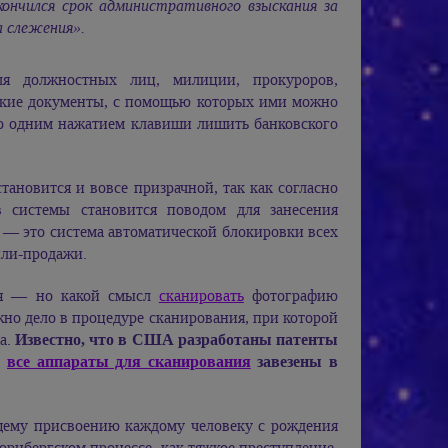
кончился срок административного взыскания за
а слежения».
ля должностных лиц, милиции, прокуроров,
ские документы, с помощью которых ими можно
но одним нажатием клавиши лишить банковского
ановится и вовсе призрачной, так как согласно
в системы становится поводом для занесения
— это система автоматической блокировки всех
пли-продажи.
ния — но какой смысл
сканировать
фотографию
жно дело в процедуре сканирования, при которой
а.
Известно, что в США разработаны патенты
а
все аппараты для сканирования
завезены в
бщему присвоению каждому человеку с рождения
юрнбергском процессе, как тяжкое преступление,