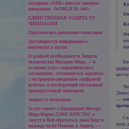
Аппараты «ORB» наносят лазерное
Кл
начертание. «WORLD ID: 666»
Оп
ЕДИНСТВЕННАЯ ЗАЩИТА ОТ
ЧИПИЗАЦИИ
Кл
Приблизились решающие изпытания
Оп
ко
Достоверность информации о
до
наночипах в уколах
О крайней необходимости Защиты
человечества Матерью Мира, — в
Би
условиях угроз «пандемического
радио
соглашения», готовящегося «кризиса»,
место
с экстренным введением «цифровой
валюты» и последующей поголовной
Чи
принудительной чипизации
Демогр
—
эл
Защита от чипизации
прочи
Те кто узнают о Пришедшей Матери
Мира Марии ДЭВИ ХРИСТОС и
Ск
смогут к Ней обратиться, имея Веру и
нему д
надежду на Её Помощь и Защиту, —