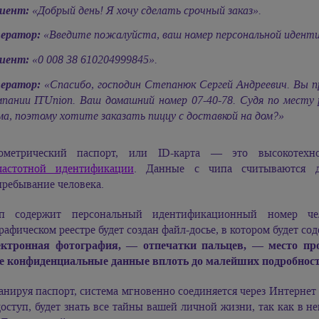
иент:
«Добрый день! Я хочу сделать срочный заказ».
ератор:
«Введите пожалуйста, ваш номер персональной идент
иент:
«0 008 38 610204999845».
ератор:
«Спасибо, господин Степанюк Сергей Андреевич. Вы пр
мпании ITUnion. Ваш домашний номер 07-40-78. Судя по месту
ма, поэтому хотите заказать пиццу с доставкой на дом?»
ометрический паспорт, или ID-карта — это высокотех
частотной идентификации
. Данные с чипа считываются ди
пребывание человека.
п содержит персональный идентификационный номер ч
афическом реестре будет создан файл-досье, в котором будет со
ектронная фотография, — отпечатки пальцев, — место пр
е конфиденциальные данные вплоть до малейших подробнос
анируя паспорт, система мгновенно соединяется через Интерне
оступ, будет знать все тайны вашей личной жизни, так как в не