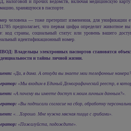
, налоговой и прочих ведомств, включая медицинскую карту.
мацию, хранящуюся в паспорте.
мер человека — тоже претерпит изменения, для унификации е
/11785 предполагает, что первая цифра определит животное вы
е: код страны, социальный статус или уровень вашего досту
нальный идентификационный номер.
ВОД: Владельцы электронных паспортов становятся объект
денциальности и тайны личной жизни.
иент:
«Да, я дома. А откуда вы знаете мои телефонные номера?
ератор:
«Мы входим в Единый Демографический реестр, в кото
иент:
«А почему вы имеете доступ к моим личным данным?».
ератор:
«Вы подписали согласие на сбор, обработку персональн
иент:
«…Хорошо. Мне нужна мясная пицца с грибами».
ератор:
«Пожалуйста, подождите».