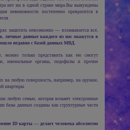
стра нет ни в одной стране мира.Вы вынуждены
пция невиновности постепенно превратится в
еля.
рах защитить невозможно — взламывается всё,
в, личные данные каждого из нас окажутся в
зошло недавно с базой данных МВД.
, можно только представить как ею смогут
оги, ювенальные органы, педофилы и прочие
х на любую поверхность, например, на оружие,
ой квартиры.
ии любую семью, которая возьмёт электронные
ши базы данных созданы как структурные части
ение ID карты — делает человека абсолютно