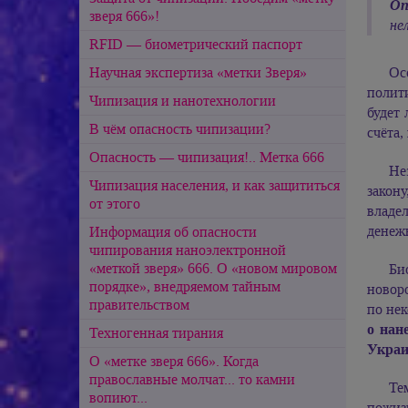
Оп
зверя 666»!
не
RFID — биометрический паспорт
Ос
Научная экспертиза «метки Зверя»
полит
Чипизация и нанотехнологии
будет
В чём опасность чипизации?
счёта,
Опасность — чипизация!.. Метка 666
Не
Чипизация населения, и как защититься
закон
от этого
владел
денежн
Информация об опасности
чипирования наноэлектронной
«меткой зверя» 666. О «новом мировом
Би
порядке», внедряемом тайным
новоро
правительством
по не
о нан
Техногенная тирания
Украи
О «метке зверя 666». Когда
православные молчат... то камни
Те
вопиют...
пожизн