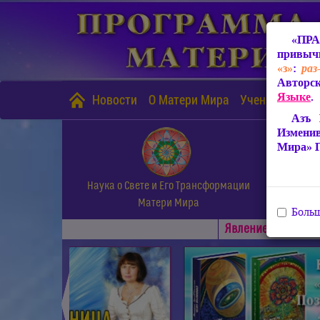
«ПРА
привычн
«з»
:
раз
Авторск
Языке
.
Новости
О Матери Мира
Учение Матери
Азъ 
Измени
Мира» 
Наука о Свете и Его Трансформации
Матери Мира
Больш
Явлениe Матери М
◄