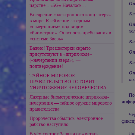
Оп
царстве... «5G» Началось…
Кл
Внедрение «электронного концлагеря»
в мире. Клеймение лазерным
Оп
«начертанием» под видом
хо
«биометрии». Опасность пребывания в
«системе Зверь»
Кл
Важно! Три шестёрки скрыто
Оп
присутствуют в «штрих-коде»
(«начертании зверя»), —
Кл
подтверждение!
Оп
ТАЙНОЕ МИРОВОЕ
йо
ПРАВИТЕЛЬСТВО ГОТОВИТ
УНИЧТОЖЕНИЕ ЧЕЛОВЕЧЕСТВА
По
Лазерные биометрические штрих-код-
инфор
начертания — тайное оружие мирового
правительства
Че
Пророчества сбылись: электронное
фиксир
рабство наступило
В чём состоит Защита от «метки-
Лю