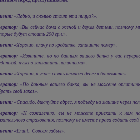
иент:
«Ладно, и сколько стоит эта пицца?».
ератор:
«Вы сейчас дома с женой и двумя детьми, поэтому мы
торые будут стоить 200 грн.».
иент:
«Хорошо, плачу по кредитке, запишите номер».
ератор:
«Извините, но по данным вашего банка у вас перер
едиткой, нужно заплатить наличными».
иент:
«Хорошо, я успел снять немного денег в банкомате».
ератор:
«По данным вашего банка, вы не можете оплатить
брать свой заказ».
иент:
«Спасибо, диктуйте адрес, я подъеду на машине через пол
ератор:
«К сожалению, вы не можете приехать к нам на 
язательного страхования, поэтому не имеете права водить свой
иент:
«Блин!.. Совсем забыл».