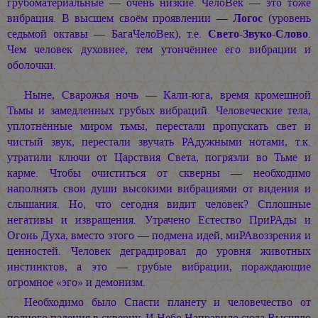
грубоматериальные — очень низкие. ЧелоВек — это тоже
вибрация. В высшем своём проявлении —
Логос
(уровень
седьмой октавы — БагаЧелоВек), т.е.
Свето-Звуко-Слово
.
Чем человек духовнее, тем утончённее его вибрации и
оболочки.
Ныне, Сварожья ночь — Кали-юга, время кромешной
Тьмы и замедленных грубых вибраций. Человеческие тела,
уплотнённые миром тьмы, перестали пропускать свет и
чистый звук, перестали звучать РАдужными нотами, т.к.
утратили ключи от Царствия Света, погрязли во Тьме и
карме. Чтобы очиститься от скверны — необходимо
наполнять свои души высокими вибрациями от видения и
слышания. Но, что сегодня видит человек? Сплошные
негативы и извращения. Утрачено Естество ПриРАды и
Огонь Духа, вместо этого — подмена идей, миРАвоззрения и
ценностей. Человек деградировал до уровня животных
инстинктов, а это — грубые вибрации, пораждающие
огромное «эго» и демонизм.
Необходимо было Спасти планету и человечество от
полного падения в скверну. И Небо Направило сюда Высшую