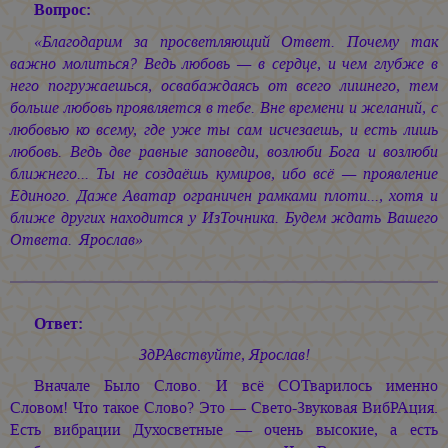
Вопрос:
«Благодарим за просветляющий Ответ. Почему так
важно молиться? Ведь любовь — в сердце, и чем глубже в
него погружаешься, освабаждаясь от всего лишнего, тем
больше любовь проявляется в тебе. Вне времени и желаний, с
любовью ко всему, где уже ты сам исчезаешь, и есть лишь
любовь. Ведь две равные заповеди, возлюби Бога и возлюби
ближнего... Ты не создаёшь кумиров, ибо всё — проявление
Единого. Даже Аватар ограничен рамками плоти..., хотя и
ближе других находится у ИзТочника. Будем ждать Вашего
Ответа.
Ярослав»
Ответ:
ЗдРАвствуйте, Ярослав!
Вначале Было Слово. И всё СОТварилось именно
Словом! Что такое Слово? Это — Свето-Звуковая ВибРАция.
Есть вибрации Духосветные — очень высокие, а есть