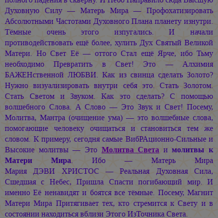
Духовную Силу — Матерь Мира — Профохатизировать
Абсолютными Частотами Духовного Плана планету изнутри.
Тёмные очень этого изпугались. И начали
противодействовать ещё более, хулить Дух Святый Великой
Матери. Но Свет Её — оттого Стал ещё Ярче, ибо Тьму
необходимо Превратить в Свет! Это — Алхимия
БАЖЕНственной ЛЮБВИ. Как из свинца сделать Золото?
Нужно визуализировать внутри себя это. Стать Золотом.
Стать Светом и Звуком. Как это сделать? С помощью
волшебного Слова. А Слово — Это Звук и Свет! Посему,
Молитва, Мантра (очищение ума) — это волшебные слова,
помогающие человеку очищаться и становиться тем же
словом. К примеру, сегодня самые ВибРАционно-Сильные и
Высокие молитвы — Это
Молитва Света
и
молитвы к
Матери Мира
. Ибо — Матерь Мира
Мария ДЭВИ ХРИСТОС —
Реальная Духовная Сила,
Сшедшая с Небес, Пришла Спасти погибающий мир. И
именно Её ненавидят и боятся все тёмные. Посему, Магнит
Матери Мира Притягивает тех, кто стремится к Свету и в
состоянии находиться вблизи Этого ИзТочника Света.