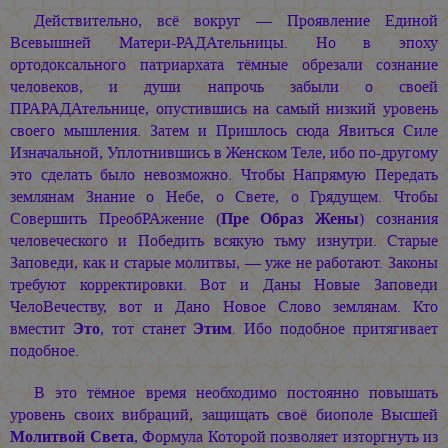
Действительно, всё вокруг — Проявление Единой
Всевышней Матери-РАДАтельницы. Но в эпоху
ортодоксального патриархата тёмные обрезали сознание
человеков, и души напрочь забыли о своей
ПРАРАДАтельнице, опустившись на самый низкий уровень
своего мышления. Затем и Пришлось сюда Явиться Силе
Изначальной, Уплотнившись в Женском Теле, ибо по-другому
это сделать было невозможно. Чтобы Напрямую Передать
землянам Знание о Небе, о Свете, о Грядущем. Чтобы
Совершить ПреобРАжение (
Пре Образ Жены
) сознания
человеческого и Победить всякую тьму изнутри. Старые
Заповеди, как и старые молитвы, — уже не работают. Законы
требуют корректировки. Вот и Даны Новые Заповеди
ЧелоВечеству, вот и Дано Новое Слово землянам. Кто
вместит
Это
, тот станет
Этим
. Ибо подобное притягивает
подобное.
В это тёмное время необходимо постоянно повышать
уровень своих вибраций, защищать своё биополе Высшей
Молитвой Света
, Формула Которой позволяет изторгнуть из