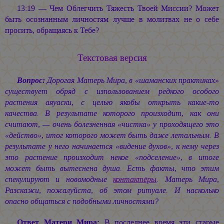
13:19 — Чем Облегчить Тяжесть Твоей Миссии? Может
быть осознанным личностям лучше в молитвах не о себе
просить, обращаясь к Тебе?
Текстовая версия
Вопрос:
Дорогая Матерь Мира, в «шаманских практиках»
существует обряд с изпользованием редкого особого
растения аяуаски, с целью якобы открыть какие-то
качества. В результате которого произходит, как они
считают, — очень болезненная «чистка» у проходящего это
«действо», итог которого может быть даже летальным. В
результате у него начинается «видение духов», к нему через
это растение произходит некое «подселение», в итоге
может быть вытеснена душа. Есть факты, что этим
спекулируют и новомодные
контактёры
. Матерь Мира,
Разскажи, пожалуйста, об этом ритуале. И насколько
опасно общаться с подобными личностями?
Ответ Матери Мира:
В последнее время эти старые