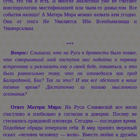
сути, это так и есть. И многие аналитики уже не считают
конспирологию мистификацией или чьим-то домыслом. Все
события налицо! А Матерь Мира можно назвать кем угодно.
Она от этого Не Умаляется. Ибо Всеобъемлюща и
Универсальна.
***
Вопрос:
Слышала, что на Руси в древности было такое,
что совершивший злой поступок мог подойти к первому
встречному и разсказать ему о своей беде, покаяться, и это
было равносильно тому, что он изповедался как пред
Багараданой, Бха? Так ли это? И как всё обстоит в наше
тёмное время? Достаточно ли только мысленного
осознания?
Ответ Матери Мира:
На Руси Славянской все жили
счастливо и изобильно в согласии и доверии. Посему не
стеснялись правдивой изповеди. Сегодня — последнее время.
Подобные обряды изчерпали себя. В мир пришёл звериный
оскал: «человек человеку — волк». Вместо любви и дружбы