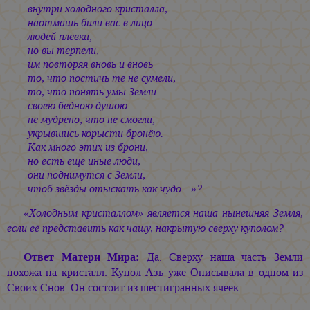
внутри холодного кристалла,
наотмашь били вас в лицо
людей плевки,
но вы терпели,
им повторяя вновь и вновь
то, что постичь те не сумели,
то, что понять умы Земли
своею бедною душою
не мудрено, что не смогли,
укрывшись корысти бронёю.
Как много этих из брони,
но есть ещё иные люди,
они поднимутся с Земли,
чтоб звёзды отыскать как чудо…»?
«Холодным кристаллом» является наша нынешняя Земля,
если её представить как чашу, накрытую сверху куполом?
Ответ Матери Мира:
Да. Сверху наша часть Земли
похожа на кристалл. Купол Азъ уже Описывала в одном из
Своих Снов. Он состоит из шестигранных ячеек.