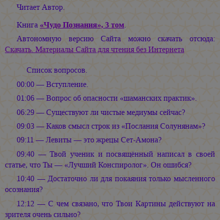
Читает Автор.
Книга
«Чудо Познания», 3 том
.
Автономную версию Сайта можно скачать отсюда:
Скачать. Материалы Сайта для чтения без Интернета
Список вопросов.
00:00 — Вступление.
01:06 — Вопрос об опасности «шаманских практик».
06:29 — Существуют ли чистые медиумы сейчас?
09:03 — Каков смысл строк из «Послания Солунянам»?
09:11 — Левиты — это жрецы Сет-Амона?
09:40 — Твой ученик и посвящённый написал в своей
статье, что Ты — «Лучший Конспиролог». Он ошибся?
10:40 — Достаточно ли для покаяния только мысленного
осознания?
12:12 — С чем связано, что Твои Картины действуют на
зрителя очень сильно?