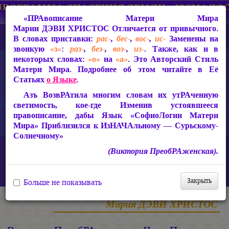
«ПРАвописание Матери Мира
Марии ДЭВИ ХРИСТОС
Отличается от привычного.
В словах приставки:
рас-
,
бес-
,
вос-
,
ис-
Заменены на
звонкую
«з»
:
раз-
,
без-
,
воз-
,
из-
. Также, как и в
некоторых словах:
«о»
на
«а»
. Это Авторский Стиль
Матери Мира. Подробнее об этом читайте в Её
Статьях
о Языке
.
Азъ ВозвРАтила многим словам их утРАченную
светимость, кое-где Изменив устоявшееся
правописание, дабы Язык «СофиоЛогии Матери
Мира» Приблизился к ИзНАЧАльному — Сурьскому-
Солнечному»
Главная
Статьи Марии ДЭВИ ХРИСТОС
(Виктория ПреобРАженская).
Ответы на вопросы, 2010-2026 гг.
Виктория ПреобРАженская. «Чудо Познания». Вопросы и
Ответы. Часть 95 (Видео)
Закрыть
Больше не показывать
Мария ДЭВИ ХРИСТОС