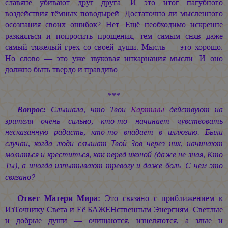
славяне убивают друг друга. И это итог пагубного
воздействия тёмных поводырей. Достаточно ли мысленного
осознания своих ошибок? Нет. Ещё необходимо искренне
разкаяться и попросить прощения, тем самым сняв даже
самый тяжёлый грех со своей души. Мысль — это хорошо.
Но слово — это уже звуковая инкарнация мысли. И оно
должно быть твердо и правдиво.
***
Вопрос:
Слышала, что Твои
Картины
действуют на
зрителя очень сильно, кто-то начинает чувствовать
несказанную радасть, кто-то впадает в иллюзию. Были
случаи, когда люди слышат Твой Зов через них, начинают
молиться и креститься, как перед иконой (даже не зная, Кто
Ты), а иногда изпытывают тревогу и даже боль. С чем это
связано?
Ответ Матери Мира:
Это связано с приближением к
ИзТочнику Света и Её БАЖЕНственным Энергиям. Светлые
и добрые души — очищаются, изцеляются, а злые и