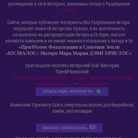
размещение в сети Интернет, возможны только с Разрешения
Автора
.
Сайты, которые публикуют материалы без Разрешения Автора,
нарушают закон об Авторских Правах, и их деятельность
направлена на дискредитацию Автора и Её Идеи, они все
являются ложными и не имеют никакого отношения к Автору и Её
«ПрогРАмме Фохатизации и Спасения Земли
«ЮСМАЛОС» Матери Мира Марии ДЭВИ ХРИСТОС»
.
Приглашаем посетить Авторский Сайт Виктории
ПреобРАженской
«Космическое Полиискусство Третьего Тысячелетия Виктории
©
ПреобРАженской»
—
VictoriaRA.com
СЛУШАТЬ РАДИО «ВИКТОРИЯ РА»
Внимание! Просмотр Сайта смертельно опасен для биороботов,
зомби, рептилоидов!
КОНТАКТЫ. ОБРАТНАЯ СВЯЗЬ