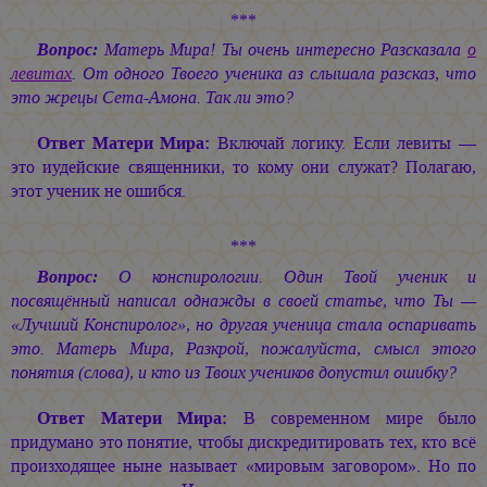
***
Вопрос:
Матерь Мира! Ты очень интересно Разсказала
о
левитах
. От одного Твоего ученика аз слышала разсказ, что
это жрецы Сета-Амона. Так ли это?
Ответ Матери Мира:
Включай логику. Если левиты —
это иудейские священники, то кому они служат? Полагаю,
этот ученик не ошибся.
***
Вопрос:
О конспирологии. Один Твой ученик и
посвящённый написал однажды в своей статье, что Ты —
«Лучший Конспиролог», но другая ученица стала оспаривать
это. Матерь Мира, Разкрой, пожалуйста, смысл этого
понятия (слова), и кто из Твоих учеников допустил ошибку?
Ответ Матери Мира:
В современном мире было
придумано это понятие, чтобы дискредитировать тех, кто всё
произходящее ныне называет «мировым заговором». Но по