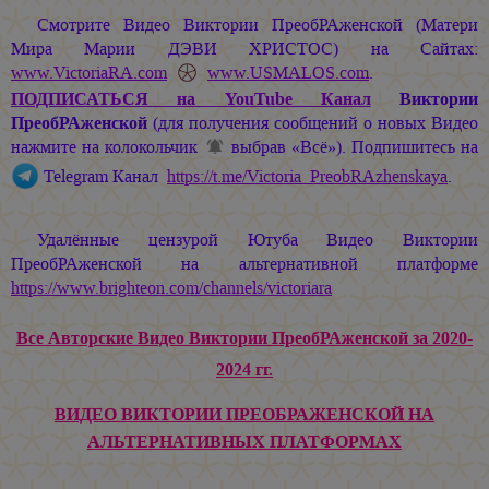
Смотрите Видео Виктории ПреобРАженской (Матери
Мира
Марии ДЭВИ ХРИСТОС
) на Сайтах:
www.VictoriaRA.com
www.USMALOS.com
.
ПОДПИСАТЬСЯ
на YouTube Канал
Виктории
ПреобРАженской
(для получения сообщений о новых Видео
нажмите на колокольчик
выбрав «Всё»). Подпишитесь на
Telegram Канал
https://t.me/Victoria_PreobRAzhenskaya
.
Удалённые цензурой Ютуба Видео Виктории
ПреобРАженской на альтернативной платформе
https://www.brighteon.com/channels/victoriara
Все Авторские Видео Виктории ПреобРАженской за 2020-
2024 гг.
ВИДЕО ВИКТОРИИ ПРЕОБРАЖЕНСКОЙ НА
АЛЬТЕРНАТИВНЫХ ПЛАТФОРМАХ