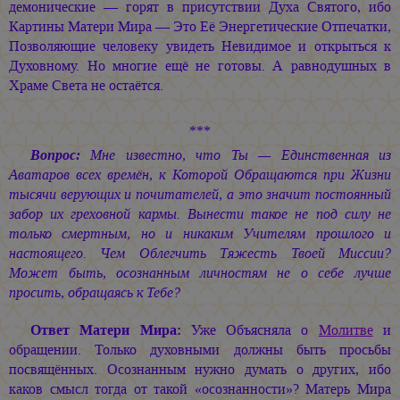
демонические — горят в присутствии Духа Святого, ибо
Картины Матери Мира — Это Её Энергетические Отпечатки,
Позволяющие человеку увидеть Невидимое и открыться к
Духовному. Но многие ещё не готовы. А равнодушных в
Храме Света не остаётся.
***
Вопрос:
Мне известно, что Ты — Единственная из
Аватаров всех времён, к Которой Обращаются при Жизни
тысячи верующих и почитателей, а это значит постоянный
забор их греховной кармы. Вынести такое не под силу не
только смертным, но и никаким Учителям прошлого и
настоящего. Чем Облегчить Тяжесть Твоей Миссии?
Может быть, осознанным личностям не о себе лучше
просить, обращаясь к Тебе?
Ответ Матери Мира:
Уже Объясняла о
Молитве
и
обращении. Только духовными должны быть просьбы
посвящённых. Осознанным нужно думать о других, ибо
каков смысл тогда от такой «осознанности»? Матерь Мира