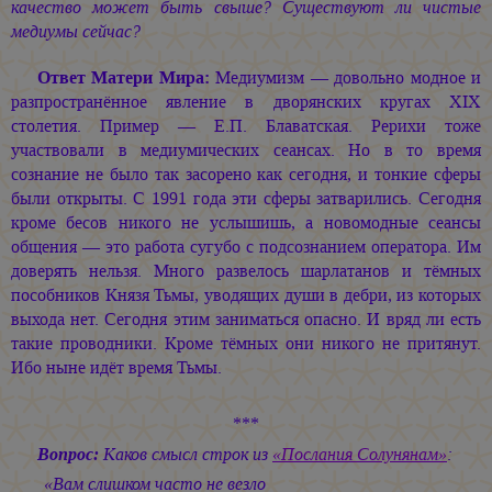
качество может быть свыше? Существуют ли чистые
медиумы сейчас?
Ответ Матери Мира:
Медиумизм — довольно модное и
разпространённое явление в дворянских кругах ХIХ
столетия. Пример — Е.П. Блаватская. Рерихи тоже
участвовали в медиумических сеансах. Но в то время
сознание не было так засорено как сегодня, и тонкие сферы
были открыты. С 1991 года эти сферы затварились. Сегодня
кроме бесов никого не услышишь, а новомодные сеансы
общения — это работа сугубо с подсознанием оператора. Им
доверять нельзя. Много развелось шарлатанов и тёмных
пособников Князя Тьмы, уводящих души в дебри, из которых
выхода нет. Сегодня этим заниматься опасно. И вряд ли есть
такие проводники. Кроме тёмных они никого не притянут.
Ибо ныне идёт время Тьмы.
***
Вопрос:
Каков смысл строк из
«Послания Солунянам»
:
«Вам слишком часто не везло