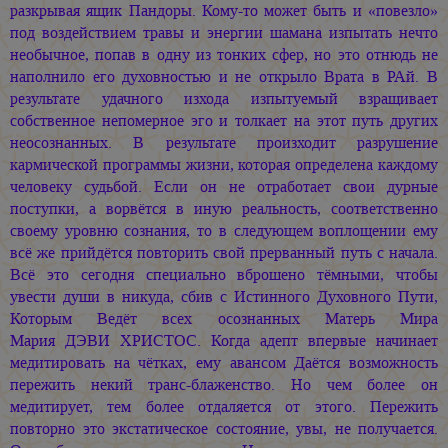
разкрывая ящик Пандоры. Кому-то может быть и «повезло»
под воздействием травы и энергии шамана изпытать нечто
необычное, попав в одну из тонких сфер, но это отнюдь не
наполнило его духовностью и не открыло Врата в РАй. В
результате удачного изхода изпытуемый взращивает
собственное непомерное эго и толкает на этот путь других
неосознанных. В результате произходит разрушение
кармической программы жизни, которая определена каждому
человеку судьбой. Если он не отработает свои дурные
поступки, а ворвётся в иную реальность, соответственно
своему уровню сознания, то в следующем воплощении ему
всё же прийдётся повторить свой прерванный путь с начала.
Всё это сегодня специально вброшено тёмными, чтобы
увести души в никуда, сбив с Истинного Духовного Пути,
Которым Ведёт всех осознанных Матерь Мира
Мария ДЭВИ ХРИСТОС.
Когда адепт впервые начинает
медитировать на чётках, ему авансом Даётся возможность
пережить некий транс-блаженство. Но чем более он
медитирует, тем более отдаляется от этого. Пережить
повторно это экстатическое состояние, увы, не получается.