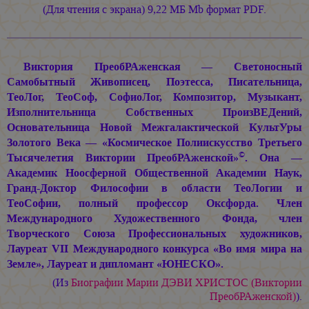
(Для чтения с экрана) 9,22 МБ Mb формат PDF.
Виктория ПреобРАженская — Светоносный
Самобытный Живописец, Поэтесса, Писательница,
ТеоЛог, ТеоСоф, СофиоЛог, Композитор, Музыкант,
Изполнительница Собственных ПроизВЕДений,
Основательница Новой Межгалактической КультУры
Золотого Века — «Космическое Полиискусство Третьего
©
Тысячелетия Виктории ПреобРАженской»
. Она —
Академик Ноосферной Общественной Академии Наук,
Гранд-Доктор Философии в области ТеоЛогии и
ТеоСофии, полный профессор Оксфорда. Член
Международного Художественного Фонда, член
Творческого Союза Профессиональных художников,
Лауреат VII Международного конкурса «Во имя мира на
Земле», Лауреат и дипломант «ЮНЕСКО».
(Из
Биографии
Марии ДЭВИ ХРИСТОС
(Виктории
ПреобРАженской)
).