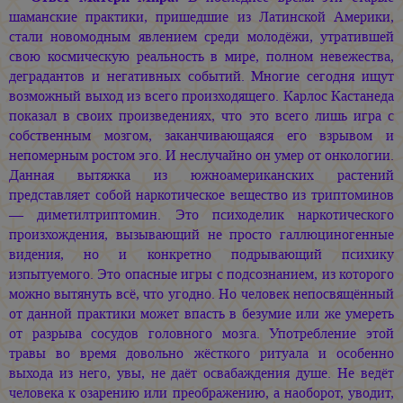
шаманские практики, пришедшие из Латинской Америки,
стали новомодным явлением среди молодёжи, утратившей
свою космическую реальность в мире, полном невежества,
деградантов и негативных событий. Многие сегодня ищут
возможный выход из всего произходящего. Карлос Кастанеда
показал в своих произведениях, что это всего лишь игра с
собственным мозгом, заканчивающаяся его взрывом и
непомерным ростом эго. И неслучайно он умер от онкологии.
Данная вытяжка из южноамериканских растений
представляет собой наркотическое вещество из триптоминов
— диметилтриптомин. Это психоделик наркотического
произхождения, вызывающий не просто галлюциногенные
видения, но и конкретно подрывающий психику
изпытуемого. Это опасные игры с подсознанием, из которого
можно вытянуть всё, что угодно. Но человек непосвящённый
от данной практики может впасть в безумие или же умереть
от разрыва сосудов головного мозга. Употребление этой
травы во время довольно жёсткого ритуала и особенно
выхода из него, увы, не даёт освабаждения душе. Не ведёт
человека к озарению или преображению, а наоборот, уводит,