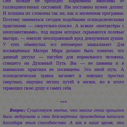
Оно больше не приходит. Наркоманы зависимы от
галлюциногенных состояний. Им постоянно нужен допинг.
И психика их сломлена так же, как и жизненная программа.
Поэтому заниматься сегодня подобными психоделическими
практиками — смертельно-опасно. А всякие «контактёры с
инопланетянами», под видом которых скрываются полевые
мытари, — наносят непоправимый вред доверчивым душам.
У этих обманутых эго непомерно зашкаливает. Для
посвящённых Матери Мира должно быть понятно, что
данный ритуал — пагубен для нормального человека,
ставшего на Духовный Путь. Вы — не шаманы и в
шаманские практики не посвящены. Это иной путь. А
психоделическая травка загоняет в ловушку простых
смертных, ищущих лёгких путей в жизни, но в итоге
теряющих свою душу и самих себя.
***
Вопрос:
Существует мнение, что многие гении прошлого
были медиумами и свои безсмертные произведения написали
благодаря этим способностям. А как в наше время, это