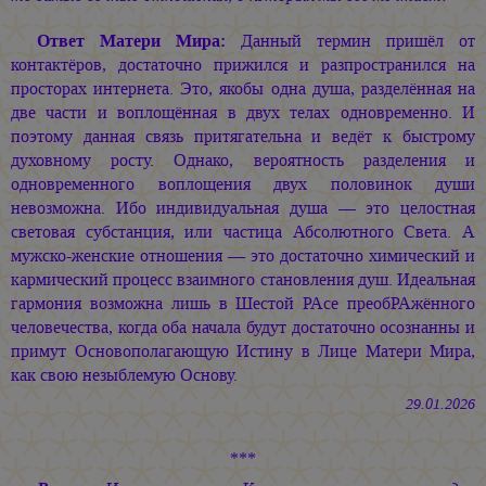
Ответ Матери Мира:
Данный термин пришёл от
контактёров, достаточно прижился и разпространился на
просторах интернета. Это, якобы одна душа, разделённая на
две части и воплощённая в двух телах одновременно. И
поэтому данная связь притягательна и ведёт к быстрому
духовному росту. Однако, вероятность разделения и
одновременного воплощения двух половинок души
невозможна. Ибо индивидуальная душа — это целостная
световая субстанция, или частица Абсолютного Света. А
мужско-женские отношения — это достаточно химический и
кармический процесс взаимного становления душ. Идеальная
гармония возможна лишь в Шестой РАсе преобРАжённого
человечества, когда оба начала будут достаточно осознанны и
примут Основополагающую Истину в Лице Матери Мира,
как свою незыблемую Основу.
29.01.2026
***