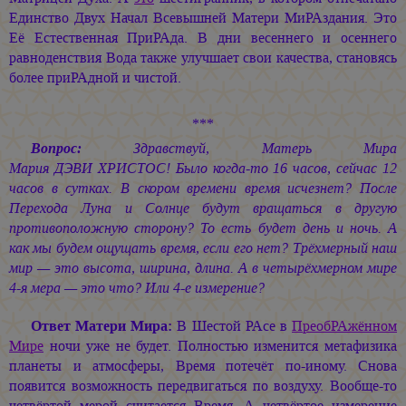
Единство Двух Начал Всевышней Матери МиРАздания. Это
Её Естественная ПриРАда. В дни весеннего и осеннего
равноденствия Вода также улучшает свои качества, становясь
более приРАдной и чистой.
***
Вопрос:
Здравствуй, Матерь Мира
Мария ДЭВИ ХРИСТОС!
Было когда-то 16 часов, сейчас 12
часов в сутках. В скором времени время исчезнет? После
Перехода Луна и Солнце будут вращаться в другую
противоположную сторону? То есть будет день и ночь. А
как мы будем ощущать время, если его нет? Трёхмерный наш
мир — это высота, ширина, длина. А в четырёхмерном мире
4-я мера — это что? Или 4-е измерение?
Ответ Матери Мира:
В Шестой РАсе в
ПреобРАжённом
Мире
ночи уже не будет. Полностью изменится метафизика
планеты и атмосферы, Время потечёт по-иному. Снова
появится возможность передвигаться по воздуху. Вообще-то
четвёртой мерой считается Время. А четвёртое измерение