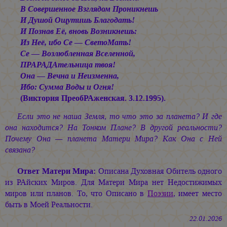
В Совершенное Взглядом Проникнешь
И Душой Ощутишь Благодать!
И Познав Её, вновь Возникнешь:
Из Неё, ибо Се — СветоМать!
Се — Возлюбленная Вселенной,
ПРАРАДАтельница твоя!
Она — Вечна и Неизменна,
Ибо: Сумма Воды и Огня!
(Виктория ПреобРАженская. 3.12.1995).
Если это не наша Земля, то что это за планета? И где
она находится? На Тонком Плане? В другой реальности?
Почему Она — планета Матери Мира? Как Она с Ней
связана?
Ответ Матери Мира:
Описана Духовная Обитель одного
из РАйских Миров. Для Матери Мира нет Недостижимых
миров или планов. То, что Описано в
Поэзии
, имеет место
быть в Моей Реальности.
22.01.2026