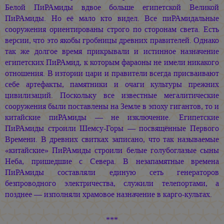
Белой ПиРАмиды вдвое больше египетской Великой
ПиРАмиды. Но её мало кто видел. Все пиРАмидальные
сооружения ориентированы строго по сторонам света. Есть
версии, что это якобы гробницы древних правителей. Однако
так же долгое время прикрывали и истинное назначение
египетских ПиРАмид, к которым фараоны не имели никакого
отношения. В изтории цари и правители всегда присваивают
себе артефакты, памятники и очаги культуры прежних
цивилизаций. Поскольку все известные мегалитические
сооружения были поставлены на Земле в эпоху гигантов, то и
китайские пиРАмиды — не изключение. Египетские
ПиРАмиды строили Шемсу-Горы — посвящённые Первого
Времени. В древних свитках записано, что так называемые
«китайские» ПиРАмиды строили белые голубоглазые сыны
Неба, пришедшие с Севера. В незапамятные времена
ПиРАмиды составляли единую сеть генераторов
безпроводного электричества, служили телепортами, а
позднее — изполняли храмовое назначение в карго-культах.
***