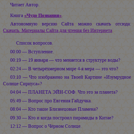
Читает Автор.
Книга
«Чудо Познания»
.
Автономную версию Сайта можно скачать отсюда:
Скачать. Материалы Сайта для чтения без Интернета
Список вопросов.
00:00 — Вступление.
00:19 — 19 января — что меняется в структуре воды?
02:24 — В четырёхмерном мире 4-я мера — это что?
03:10 — Что изображено на Твоей Картине «Изумрудное
Солнце Сириуса»?
04:04 — ПЛАНЕТА ЭЙН-СОФ. Что это за планета?
05:49 — Вопрос про Евгения Гайдучка.
08:04 — Кто такие Близнецовые Пламена?
09:30 — Кто и когда построил пирамиды в Китае?
12:12 — Вопрос о Чёрном Солнце.