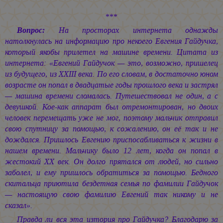
***
Вопрос:
На просторах интернета однажды
натолкнулась на информацию про некоего Евгения Гайдучка,
который якобы прилетел на машине времени. Цитата из
интернета: «Евгений Гайдучок — это, возможно, пришелец
из будущего, из ХХIII века. По его словам, в достаточно юном
возрасте он попал в двадцатые годы прошлого века и застрял
— машина времени сломалась. Путешествовал не один, а с
девушкой. Кое-как аппарат был отремонтирован, но двоих
человек перемещать уже не мог, поэтому мальчик отправил
свою спутницу за помощью, к сожалению, он её так и не
дождался. Пришлось Евгению приспосабливаться к жизни в
нашем времени. Мальчику было 12 лет, когда он попал в
жестокий ХХ век. Он долго прятался от людей, но сильно
заболел, и ему пришлось обратиться за помощью. Бедного
скитальца приютила бездетная семья по фамилии Гайдучок
— настоящую свою фамилию Евгений так никому и не
сказал».
Правда ли вся эта изтория про Гайдучка? Благодарю за