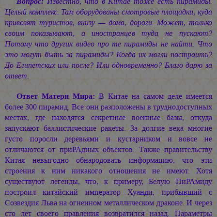
Вопрос:
Известно, что в Китае тоже есть пирамиды.
Целый комплекс. Там оборудованы смотровые площадки, куда
привозят туристов, внизу — дома, дороги. Может, только
своим показывают, а иностранцев туда не пускают?
Потому что других видео про те пирамиды не найти. Что
это могут быть за пирамиды? Когда их могли построить?
До Египетских или после? Или одновременно? Благо дарю за
ответ.
Ответ Матери Мира:
В Китае на самом деле имеется
более 300 пирамид. Все они разположены в труднодоступных
местах, где находятся секретные военные базы, откуда
запускают баллистические ракеты. За долгие века многие
густо поросли деревьями и кустарником и вовсе не
отличаются от приРАдных объектов. Также правительству
Китая невыгодно обнародовать информацию, что эти
строения к ним никакого отношения не имеют. Хотя
существуют легенды, что, к примеру, Белую ПиРАмиду
построил китайский император Хуанди, прибывший с
Созвездия Льва на огненном металлическом драконе. И через
сто лет своего правления возвратился назад. Параметры