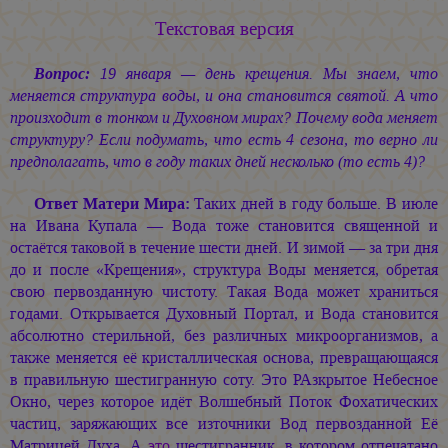
Текстовая версия
Вопрос:
19 января — день крещения. Мы знаем, что
меняется структура воды, и она становится святой. А что
произходит в тонком и Духовном мирах? Почему вода меняет
структуру? Если подумать, что есть 4 сезона, то верно ли
предполагать, что в году таких дней несколько (то есть 4)?
Ответ Матери Мира:
Таких дней в году больше. В июле
на Ивана Купала — Вода тоже становится священной и
остаётся таковой в течение шести дней. И зимой — за три дня
до и после «Крещения», структура Воды меняется, обретая
свою первозданную чистоту. Такая Вода может храниться
годами. Открывается Духовный Портал, и Вода становится
абсолютно стерильной, без различных микроорганизмов, а
также меняется её кристаллическая основа, превращающаяся
в правильную шестигранную соту. Это РАзкрытое Небесное
Окно, через которое идёт Волшебный Поток Фохатических
частиц, заряжающих все източники Вод первозданной Её
Матрицей Духа. А
это
шестигранник, в котором отпечатано