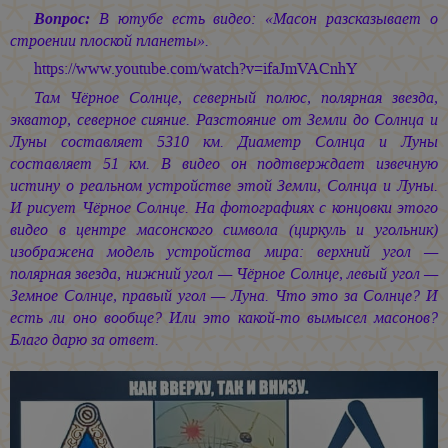
Вопрос:
В ютубе есть видео: «Масон разсказывает о
строении плоской планеты».
https://www.youtube.com/watch?v=ifaJmVACnhY
Там Чёрное Солнце, северный полюс, полярная звезда,
экватор, северное сияние. Разстояние от Земли до Солнца и
Луны составляет 5310 км. Диаметр Солнца и Луны
составляет 51 км. В видео он подтверждает извечную
истину о реальном устройстве этой Земли, Солнца и Луны.
И рисует Чёрное Солнце. На фотографиях с концовки этого
видео в центре масонского символа (циркуль и угольник)
изображена модель устройства мира: верхний угол —
полярная звезда, нижний угол — Чёрное Солнце, левый угол —
Земное Солнце, правый угол — Луна. Что это за Солнце? И
есть ли оно вообще? Или это какой-то вымысел масонов?
Благо дарю за ответ.