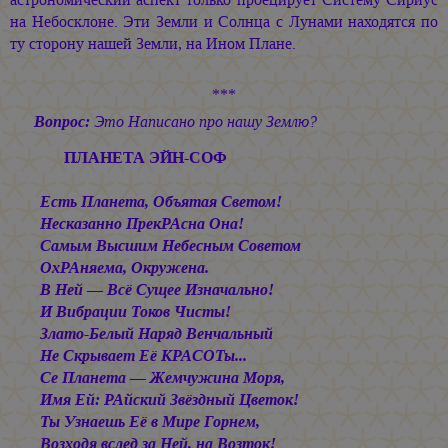
на Небосклоне. Эти Земли и Солнца с Лунами находятся по
ту сторону нашей Земли, на Ином Плане.
***
Вопрос:
Это Написано про нашу Землю?
ПЛАНЕТА ЭЙН-СОФ
Есть Планета, Объятая Светом!
Несказанно ПрекРАсна Она!
Самым Высшим Небесным Советом
ОхРАняема, Окружена.
В Ней — Всё Сущее Изначально!
И Вибрации Токов Чисты!
Злато-Белый Наряд Венчальный
Не Скрывает Её КРАСОТы...
Се Планета — Жемчужина Моря,
Имя Ей: РАйский Звёздный Цветок!
Ты Узнаешь Её в Мире Горнем,
Возходя вслед за Ней, на Возток!