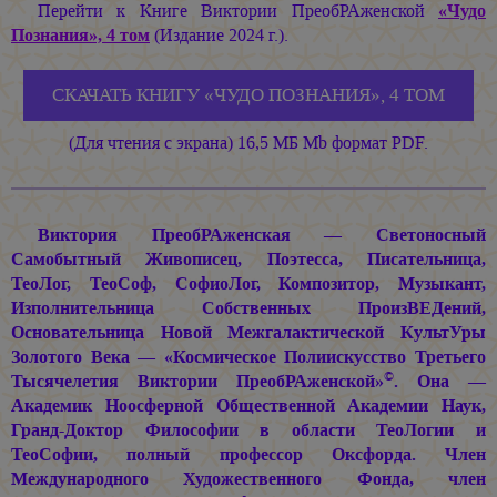
Перейти к Книге Виктории ПреобРАженской
«Чудо
Познания», 4 том
(Издание 2024 г.).
СКАЧАТЬ КНИГУ «ЧУДО ПОЗНАНИЯ», 4 ТОМ
(Для чтения с экрана) 16,5 МБ Mb формат PDF.
Виктория ПреобРАженская — Светоносный
Самобытный Живописец, Поэтесса, Писательница,
ТеоЛог, ТеоСоф, СофиоЛог, Композитор, Музыкант,
Изполнительница Собственных ПроизВЕДений,
Основательница Новой Межгалактической КультУры
Золотого Века — «Космическое Полиискусство Третьего
©
Тысячелетия Виктории ПреобРАженской»
. Она —
Академик Ноосферной Общественной Академии Наук,
Гранд-Доктор Философии в области ТеоЛогии и
ТеоСофии, полный профессор Оксфорда. Член
Международного Художественного Фонда, член