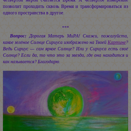
позволит проходить сквозь Время и трансформироваться из
одного пространства в другое.
***
Вопрос:
Дорогая Матерь МиРА! Скажи, пожалуйста,
какое зелёное Солнце Сириуса изображено на Твоей
Картине
?
Ведь Сириус — сам яркое Солнце? Или у Сириуса есть своё
Солнце? Если да, то что это за звезда, где она находится и
как называется? Благодарю.