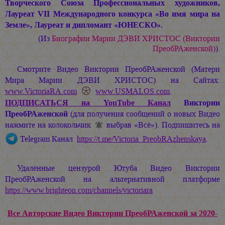
Творческого Союза Профессиональных художников,
Лауреат VII Международного конкурса «Во имя мира на
Земле», Лауреат и дипломант «ЮНЕСКО».
(Из
Биографии
Марии ДЭВИ ХРИСТОС
(Виктории
ПреобРАженской)
).
Смотрите Видео Виктории ПреобРАженской (Матери
Мира
Марии ДЭВИ ХРИСТОС
) на Сайтах:
www.VictoriaRA.com
www.USMALOS.com
.
ПОДПИСАТЬСЯ
на YouTube Канал
Виктории
ПреобРАженской
(для получения сообщений о новых Видео
нажмите на колокольчик
выбрав «Всё»). Подпишитесь на
Telegram Канал
https://t.me/Victoria_PreobRAzhenskaya
.
Удалённые цензурой Ютуба Видео Виктории
ПреобРАженской на альтернативной платформе
https://www.brighteon.com/channels/victoriara
Все Авторские Видео Виктории ПреобРАженской за 2020-