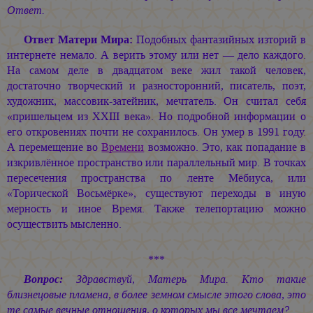
Ответ.
Ответ Матери Мира:
Подобных фантазийных изторий в
интернете немало. А верить этому или нет — дело каждого.
На самом деле в двадцатом веке жил такой человек,
достаточно творческий и разносторонний, писатель, поэт,
художник, массовик-затейник, мечтатель. Он считал себя
«пришельцем из ХХIII века». Но подробной информации о
его откровениях почти не сохранилось. Он умер в 1991 году.
А перемещение во
Времени
возможно. Это, как попадание в
изкривлённое пространство или параллельный мир. В точках
пересечения пространства по ленте Мёбиуса, или
«Торической Восьмёрке», существуют переходы в иную
мерность и иное Время. Также телепортацию можно
осуществить мысленно.
***
Вопрос:
Здравствуй, Матерь Мира. Кто такие
близнецовые пламена, в более земном смысле этого слова, это
те самые вечные отношения, о которых мы все мечтаем?