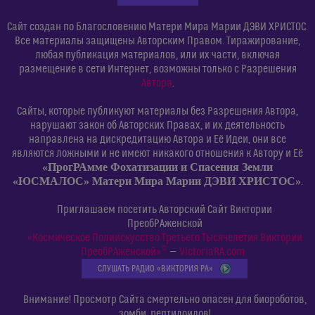
Сайт создан по Благословению Матери Мира Марии ДЭВИ ХРИСТОС.
Все материалы защищены Авторским Правом. Тиражирование,
любая публикация материалов, или их части, включая
размещение в сети Интернет, возможны только с Разрешения
Автора
.
Сайты, которые публикуют материалы без Разрешения Автора,
нарушают закон об Авторских Правах, и их деятельность
направлена на дискредитацию Автора и Её Идеи, они все
являются ложными и не имеют никакого отношения к Автору и Её
«ПрогРАмме Фохатизации и Спасения Земли
«ЮСМАЛОС» Матери Мира Марии ДЭВИ ХРИСТОС»
.
Приглашаем посетить Авторский Сайт Виктории
ПреобРАженской
«Космическое Полиискусство Третьего Тысячелетия Виктории
©
ПреобРАженской»
—
VictoriaRA.com
СЛУШАТЬ РАДИО «ВИКТОРИЯ РА»
Внимание! Просмотр Сайта смертельно опасен для биороботов,
зомби, рептилоидов!