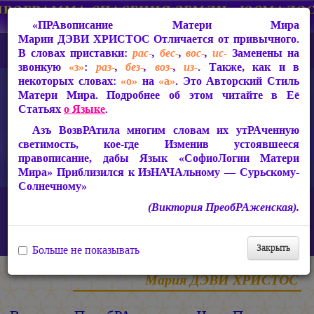
«ПРАвописание Матери Мира
Марии ДЭВИ ХРИСТОС
Отличается от привычного.
В словах приставки:
рас-
,
бес-
,
вос-
,
ис-
Заменены на
звонкую
«з»
:
раз-
,
без-
,
воз-
,
из-
. Также, как и в
некоторых словах:
«о»
на
«а»
. Это Авторский Стиль
Матери Мира. Подробнее об этом читайте в Её
Статьях
о Языке
.
Азъ ВозвРАтила многим словам их утРАченную
светимость, кое-где Изменив устоявшееся
правописание, дабы Язык «СофиоЛогии Матери
Мира» Приблизился к ИзНАЧАльному — Сурьскому-
Солнечному»
Главная
Статьи Марии ДЭВИ ХРИСТОС
(Виктория ПреобРАженская).
Ответы на вопросы, 2010-2026 гг.
Виктория ПреобРАженская. «Чудо Познания». Вопросы и
Ответы. Часть 158 (Видео)
Закрыть
Больше не показывать
Мария ДЭВИ ХРИСТОС