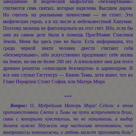
завершение. В ведической мифологии «безсмертными»
считаются семь святых, которые наделены Высшим даром.
Но считать их реальными личностями — не стоит. Это
мифические герои, а в их числе и небезызвестный Хануман.
Поэтому, можешь не фантазировать на этот счёт. Ибо, если бы
они на самом деле были в помощь ПрогРАмме Спасения
Земли, Меня бы здесь уже не было. Есть информация, что
среди чёрной знати человек двести считают себя
«безсмертными», ибо искусственно продлевают себе жизнь
на Земле, но им не более 200 лет. А изпользуют они для этого
древние рецепты «эликсиров безсмертия» и адренохром. И
все они служат Гагтунгру — Князю Тьмы, хотя знают, что во
Главе Иерархии Стоит София, или Матерь Мира.
***
Вопрос:
О, Мудрейшая Матерь Мира! Сейчас в этом
противостоянии Света и Тьмы на пути встречаются души,
связь с которыми чувствуешь, но не понимаешь, а выбор
делать нужно. Неужели мир настолько непознаваем, что
компромиссы невозможны, и любовь может причинять боль?