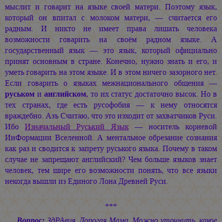
мыслит и говарит на языке своей матери. Поэтому язык,
который он впитал с молоком матери, — считается его
радным. И никто не имеет права лишать человека
возможности говарить на своём радном языке. А
государственный язык — это язык, который официально
принят основным в стране. Конечно, нужно знать и его, и
уметь говарить на этом языке. И в этом ничего зазорного нет.
Если говарить о языках межнационального общения —
руськом
и
английском
, то их статус достаточно высок. Но в
тех странах, где есть русофобия — к нему относятся
враждебно. Азъ Считаю, что это изходит от захватчиков Руси.
Ибо
Изначальный Руський Язык
— носитель корневой
ИнФормации Вселенной. А ментальное обрезание сознания
как раз и сводится к запрету руського языка. Почему в таком
случае не запрещают английский? Чем больше языков знает
человек, тем шире его возможности понять, что все языки
некогда вышли из Единого Лона Древней Руси.
***
Вопрос:
ЗдРАвия, Дорогая Мама. Можно уточнить, какое