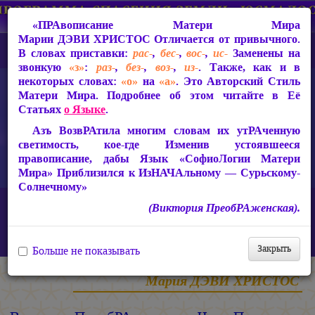
«ПРАвописание Матери Мира
Марии ДЭВИ ХРИСТОС
Отличается от привычного.
В словах приставки:
рас-
,
бес-
,
вос-
,
ис-
Заменены на
звонкую
«з»
:
раз-
,
без-
,
воз-
,
из-
. Также, как и в
некоторых словах:
«о»
на
«а»
. Это Авторский Стиль
Матери Мира. Подробнее об этом читайте в Её
Статьях
о Языке
.
Азъ ВозвРАтила многим словам их утРАченную
светимость, кое-где Изменив устоявшееся
правописание, дабы Язык «СофиоЛогии Матери
Мира» Приблизился к ИзНАЧАльному — Сурьскому-
Солнечному»
Главная
Статьи Марии ДЭВИ ХРИСТОС
(Виктория ПреобРАженская).
Ответы на вопросы, 2010-2026 гг.
Виктория ПреобРАженская. «Чудо Познания». Вопросы и
Ответы. Часть 157 (Видео)
Закрыть
Больше не показывать
Мария ДЭВИ ХРИСТОС