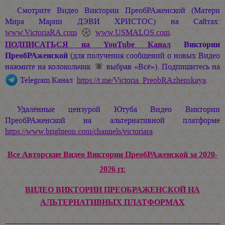
Смотрите Видео Виктории ПреобРАженской (Матери
Мира
Марии ДЭВИ ХРИСТОС
) на Сайтах:
www.VictoriaRA.com
www.USMALOS.com
.
ПОДПИСАТЬСЯ
на YouTube Канал
Виктории
ПреобРАженской
(для получения сообщений о новых Видео
нажмите на колокольчик
выбрав «Всё»). Подпишитесь на
Telegram Канал
https://t.me/Victoria_PreobRAzhenskaya
.
Удалённые цензурой Ютуба Видео Виктории
ПреобРАженской на альтернативной платформе
https://www.brighteon.com/channels/victoriara
Все Авторские Видео Виктории ПреобРАженской за 2020-
2026 гг.
ВИДЕО ВИКТОРИИ ПРЕОБРАЖЕНСКОЙ НА
АЛЬТЕРНАТИВНЫХ ПЛАТФОРМАХ