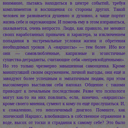
внимание, пытаясь находиться в центре событий, требуя
комплиментов и восхищения со стороны других. Такой
человек не развивается душевно и духовно, а чаще портит
жизнь себе и окружающим. И помочь ему в этом изправиться,
оказывается, очень непросто. Люди, как правило, не меняют
своих наработанных привычек и характера, за изключением
попадания в экстремальные условия жизни и обретения
необходимых уроков. А «нарциссы» — тем более. Ибо все
они — самовлюблённые, капризные и эгоистичные
существа-деграданты, считающие себя «непревзойдёнными».
Но это только чрезмерно завышенная самооценка. Кроме
манипуляций своим окружением, личной выгоды, они ещё и
завидуют более успешным и эмпатичным людям, при этом
высокомерно выставляя себя напоказ. Общение с такими
приводит к печальным последствиям. Разве что психологи
могут как-то на них повлиять, если, конечно, «нарциссы»
кроме своего мнения, сумеют к кому-то ещё прислушаться. И,
к сожалению, это неизлечимый диагноз. Помните, как
эпический Нарцисс, влюбившись в собственное отражение в
воде, высох от тоски и страдания к самому себе? Это было