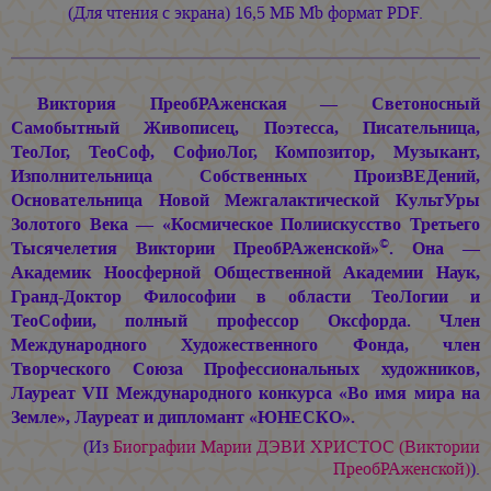
(Для чтения с экрана) 16,5 МБ Mb формат PDF.
Виктория ПреобРАженская — Светоносный
Самобытный Живописец, Поэтесса, Писательница,
ТеоЛог, ТеоСоф, СофиоЛог, Композитор, Музыкант,
Изполнительница Собственных ПроизВЕДений,
Основательница Новой Межгалактической КультУры
Золотого Века — «Космическое Полиискусство Третьего
©
Тысячелетия Виктории ПреобРАженской»
. Она —
Академик Ноосферной Общественной Академии Наук,
Гранд-Доктор Философии в области ТеоЛогии и
ТеоСофии, полный профессор Оксфорда. Член
Международного Художественного Фонда, член
Творческого Союза Профессиональных художников,
Лауреат VII Международного конкурса «Во имя мира на
Земле», Лауреат и дипломант «ЮНЕСКО».
(Из
Биографии
Марии ДЭВИ ХРИСТОС
(Виктории
ПреобРАженской)
).