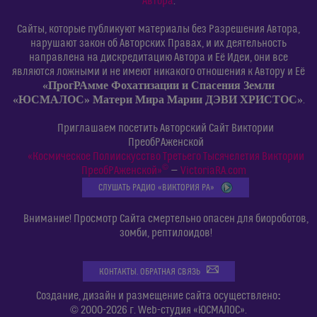
Автора
.
Сайты, которые публикуют материалы без Разрешения Автора,
нарушают закон об Авторских Правах, и их деятельность
направлена на дискредитацию Автора и Её Идеи, они все
являются ложными и не имеют никакого отношения к Автору и Её
«ПрогРАмме Фохатизации и Спасения Земли
«ЮСМАЛОС» Матери Мира Марии ДЭВИ ХРИСТОС»
.
Приглашаем посетить Авторский Сайт Виктории
ПреобРАженской
«Космическое Полиискусство Третьего Тысячелетия Виктории
©
ПреобРАженской»
—
VictoriaRA.com
СЛУШАТЬ РАДИО «ВИКТОРИЯ РА»
Внимание! Просмотр Сайта смертельно опасен для биороботов,
зомби, рептилоидов!
КОНТАКТЫ. ОБРАТНАЯ СВЯЗЬ
:
Создание, дизайн и размещение сайта осуществлено
© 2000-2026 г. Web-студия «ЮСМАЛОС».