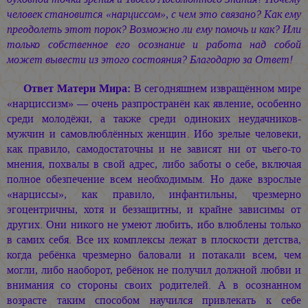
человек становится «нарциссом», с чем это связано? Как ему
преодолеть этот порок? Возможно ли ему помочь и как? Или
только собственное его осознание и работа над собой
может вывести из этого состояния? Благодарю за Ответ!
Ответ Матери Мира:
В сегодняшнем извращённом мире
«нарциссизм» — очень разпространён как явление, особенно
среди молодёжи, а также среди одиноких неудачников-
мужчин и самовлюблённых женщин. Ибо зрелые человеки,
как правило, самодостаточны и не зависят ни от чьего-то
мнения, похвалы в свой адрес, либо заботы о себе, включая
полное обезпечение всем необходимым. Но даже взрослые
«нарциссы», как правило, инфантильны, чрезмерно
эгоцентричны, хотя и беззащитны, и крайне зависимы от
других. Они никого не умеют любить, ибо влюблены только
в самих себя. Все их комплексы лежат в плоскости детства,
когда ребёнка чрезмерно баловали и потакали всем, чем
могли, либо наоборот, ребёнок не получил должной любви и
внимания со стороны своих родителей. А в осознанном
возрасте таким способом научился привлекать к себе