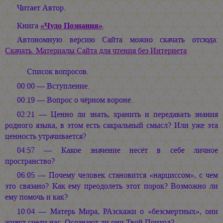
Читает Автор.
Книга
«Чудо Познания»
.
Автономную версию Сайта можно скачать отсюда:
Скачать. Материалы Сайта для чтения без Интернета
Список вопросов.
00:00 — Вступление.
00:19 — Вопрос о чёрном вороне.
02:21 — Ценно ли знать, хранить и передавать знания
родного языка, в этом есть сакральный смысл? Или уже эта
ценность утрачивается?
04:57 — Какое значение несёт в себе личное
пространство?
06:05 — Почему человек становится «нарциссом», с чем
это связано? Как ему преодолеть этот порок? Возможно ли
ему помочь и как?
10:04 — Матерь Мира, РАзскажи о «безсмертных», они
живут среди нас, Осознают ли они Твой Приход?