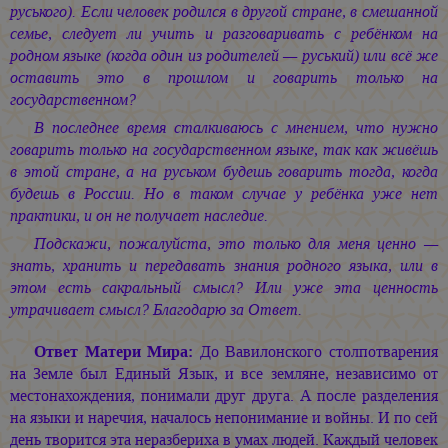
руського). Если человек родился в другой стране, в смешанной
семье, следует ли учить и разговаривать с ребёнком на
родном языке (когда один из родителей — руський) или всё же
оставить это в прошлом и говарить только на
государственном?
В последнее время сталкиваюсь с мнением, что нужно
говарить только на государственном языке, так как живёшь
в этой стране, а на руськом будешь говарить тогда, когда
будешь в России. Но в таком случае у ребёнка уже нет
практики, и он не получает наследие.
Подскажи, пожалуйста, это только для меня ценно —
знать, хранить и передавать знания родного языка, или в
этом есть сакральный смысл? Или уже эта ценность
утрачивает смысл? Благодарю за Ответ.
Ответ Матери Мира:
До Вавилонского столпотварения
на Земле был Единый Язык, и все земляне, независимо от
местонахождения, понимали друг друга. А после разделения
на языки и наречия, началось непонимание и войны. И по сей
день творится эта неразбериха в умах людей. Каждый человек