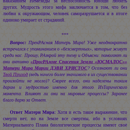
наказанием Немезиды за неспособность юноши любить
других. Мудрость этого мифа заключается в том, что без
любви к окружающим, человек саморазрушается и в итоге
одиноко умирает от страданий.
***
Вопрос:
ПрекРАсная Матерь Мира! Уже неоднократно
встречался с упоминанием о «безсмертных», которые живут
среди нас. Прошу, РАзкрой эту тему и Объясни: помогают ли
они активно
«ПрогРАмме Спасения Земли «ЮСМАЛОС»»
Матери Мира
Марии ДЭВИ ХРИСТОС
? Осознают ли они
Твой Приход
(ведь ничего более значимого в их существовании
произойти не могло)? Скорее всего, они наделены таким
даром и мудростью именно для этого ИзТарического
момента. Влияют ли они на мировые процессы? Заранее
благо дарю за Ответ.
Ответ Матери Мира:
Хотя и есть такое выражение, что
смерти нет, но на Земле все смертны, ибо в условиях
Материального Плана биологические процессы имеют своё