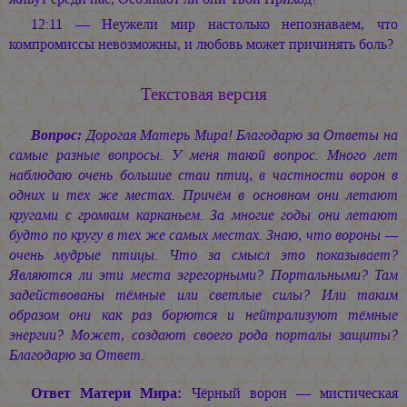
12:11 — Неужели мир настолько непознаваем, что
компромиссы невозможны, и любовь может причинять боль?
Текстовая версия
Вопрос:
Дорогая Матерь Мира! Благодарю за Ответы на
самые разные вопросы. У меня такой вопрос. Много лет
наблюдаю очень большие стаи птиц, в частности ворон в
одних и тех же местах. Причём в основном они летают
кругами с громким карканьем. За многие годы они летают
будто по кругу в тех же самых местах. Знаю, что вороны —
очень мудрые птицы. Что за смысл это показывает?
Являются ли эти места эгрегорными? Портальными? Там
задействованы тёмные или светлые силы? Или таким
образом они как раз борются и нейтрализуют тёмные
энергии? Может, создают своего рода порталы защиты?
Благодарю за Ответ.
Ответ Матери Мира:
Чёрный ворон — мистическая