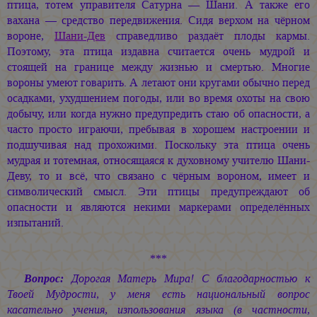
птица, тотем управителя Сатурна — Шани. А также его
вахана — средство передвижения. Сидя верхом на чёрном
вороне,
Шани-Дев
справедливо раздаёт плоды кармы.
Поэтому, эта птица издавна считается очень мудрой и
стоящей на границе между жизнью и смертью. Многие
вороны умеют говарить. А летают они кругами обычно перед
осадками, ухудшением погоды, или во время охоты на свою
добычу, или когда нужно предупредить стаю об опасности, а
часто просто играючи, пребывая в хорошем настроении и
подшучивая над прохожими. Поскольку эта птица очень
мудрая и тотемная, относящаяся к духовному учителю Шани-
Деву, то и всё, что связано с чёрным вороном, имеет и
символический смысл. Эти птицы предупреждают об
опасности и являются некими маркерами определённых
изпытаний.
***
Вопрос:
Дорогая Матерь Мира! С благодарностью к
Твоей Мудрости, у меня есть национальный вопрос
касательно учения, изпользования языка (в частности,