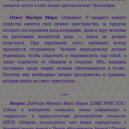
значение несёт в себе личное пространство? Благодарю.
Ответ Матери Мира:
Основное. У каждого живого
существа имеется своё личное пространство, за пределы
которого посторонним вход возпрещён. Даже в ауру человека
на разстоянии вытянутой руки — никто не должен
вторгаться. При нарушении этого принципа всегда
приходится отстраняться. Человек периодически должен
уединяться, чтобы помолчать и поразмыслить над собой, а
также отдохнуть от общения и социума. Ибо, находясь
постоянно среди людей, человек обезточивается и устаёт.
Поэтому ему необходимо личное пространство и границы,
которые никто не смеет переступать.
***
Вопрос:
ДоРАгая Матерь Мира
Мария ДЭВИ ХРИСТОС!
Сейчас в интернете появилось много информации о
«нарциссах» и нарциссическом разстройстве личности
(НРЛ). Объясни, пожалуйста, что такое «нарциссизм» с
духовной точки зрения и Твоего Абсолютного Знания? Почему