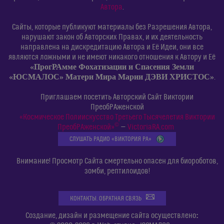
Автора
.
Сайты, которые публикуют материалы без Разрешения Автора,
нарушают закон об Авторских Правах, и их деятельность
направлена на дискредитацию Автора и Её Идеи, они все
являются ложными и не имеют никакого отношения к Автору и Её
«ПрогРАмме Фохатизации и Спасения Земли
«ЮСМАЛОС» Матери Мира Марии ДЭВИ ХРИСТОС»
.
Приглашаем посетить Авторский Сайт Виктории
ПреобРАженской
«Космическое Полиискусство Третьего Тысячелетия Виктории
©
ПреобРАженской»
—
VictoriaRA.com
СЛУШАТЬ РАДИО «ВИКТОРИЯ РА»
Внимание! Просмотр Сайта смертельно опасен для биороботов,
зомби, рептилоидов!
КОНТАКТЫ. ОБРАТНАЯ СВЯЗЬ
:
Создание, дизайн и размещение сайта осуществлено