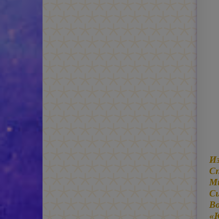
Из
С
М
С
Во
«Ю