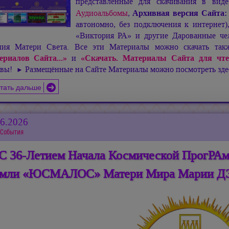
представленные для скачивания в ви
Аудиоальбомы
,
Архивная версия Сайта
автономно, без подключения к интернет
«Виктория РА» и другие Дарованные чел
ния Матери Света. Все эти Материалы можно скачать та
ериалов Сайта...»
и
«Скачать. Материалы Сайта для чте
ивы!
Размещённые на Сайте Материалы можно посмотреть зд
►
тать дальше
06.2026
События
С 36-Летием Начала Космической ПрогРАм
емли «ЮСМАЛОС» Матери Мира Марии Д