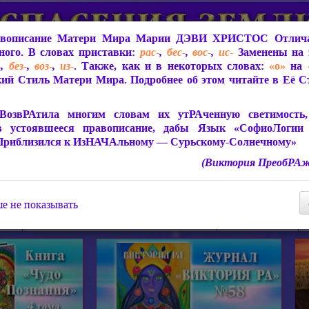
вописание Матери Мира
Марии ДЭВИ ХРИСТОС
Отлича
ого. В словах приставки:
рас-
,
бес-
,
вос-
,
ис-
Заменены на 
-
,
без-
,
воз-
,
из-
. Также, как и в некоторых словах:
«о»
на
ий Стиль Матери Мира. Подробнее об этом читайте в Её 
 Мира
О ПрогРАмме «ЮСМАЛОС»
Библиотека
Защит
ВозвРАтила многим словам их утРАченную светимость, 
в устоявшееся правописание, дабы Язык «СофиоЛогии
Приблизился к ИзНАЧАльному — Сурьскому-Солнечному»
(Виктория ПреобРАж
СофиоЛогия Матери Мира
Живое Слово Матери Мир
Статьи, Книги, Видео, Аудио 
е не показывать
ира
Пророчества о Явлении Матери Мира
Молитва Света