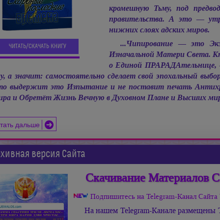
кромешную Тьму, под предво
правительства. А это — ут
нижних слоях адских миров.
...Чипирование — это Эк
ЧИТАТЬ/СКАЧАТЬ КНИГУ
Изначальной Матери Света. Кто
о Единой ПРАРАДАтельнице, 
у, а значит: самостоятельно сделает свой эпохальный выбор,
о выдержит это Изпытание и не поставит печать Антих
ра и Обретёт Жизнь Вечную в Духовном Плане и Высших ми
тать дальше
хивная версия Сайта
Скачивание Материалов С
Подпишитесь на Telegram-Канал Сай
На нашем Telegram-Канале размещены