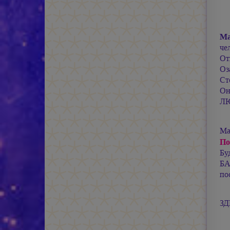
М
че
От
Оз
Ст
Он
ЛЮ
Ма
По
Бу
БА
по
ЗД