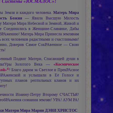
ой Системы «ЮСМАЛОС»!
Матерь Мира
ы Земля и каждого человека.
сть Божия
— Явила Высшую Милость
 у Матери Мира Небесной и Земной, Живой и
ые Соединились в
Женщине-Славянке,
Дабы
еобРАжению! Матерь Мира Принесла землянам
ь всех человеков радастными и счастливыми!
енно, Доверив Самое СокРАвенное — Свою
ть!
венный Подвиг Матери, Спасающей души в
«Космическое
КультУры Золотого Века —
©
кой»
! Благо дарим за Светлое и ПрекРАсное
обРАженской и услышали в Её Голосе и
ступных планов рептильных кланов и их
иту!
ечности
Иоанну-Петру Втором
у СЧАСТЬЯ!
РАжения сознания землян! УРА!
АУМ РА!
ки Матери Мира
Марии ДЭВИ ХРИСТОС