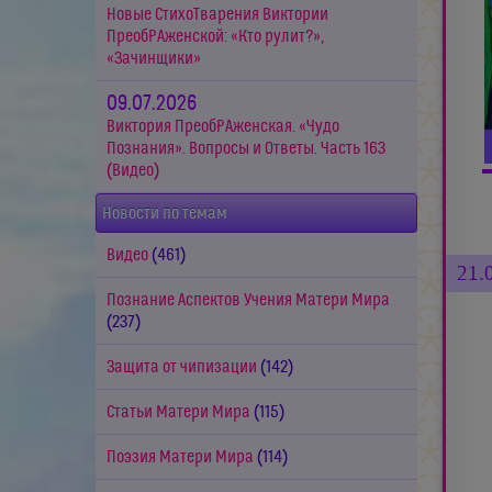
Новые СтихоТварения Виктории
ПреобРАженской: «Кто рулит?»,
«Зачинщики»
09.07.2026
Виктория ПреобРАженская. «Чудо
Познания». Вопросы и Ответы. Часть 163
(Видео)
Новости по темам
Видео
(461)
21.
Познание Аспектов Учения Матери Мира
(237)
Защита от чипизации
(142)
Статьи Матери Мира
(115)
Поэзия Матери Мира
(114)