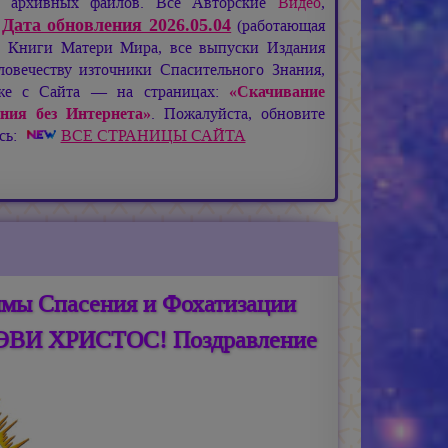
де архивных файлов. Все Авторские
Видео
,
Дата обновления 2026.05.04
:
(работающая
), Книги Матери Мира, все выпуски Издания
овечеству източники Спасительного Знания,
кже с Сайта — на страницах:
«Скачивание
ния без Интернета»
. Пожалуйста, обновите
есь:
ВСЕ СТРАНИЦЫ САЙТА
мы Спасения и Фохатизации
ЭВИ ХРИСТОС! Поздравление