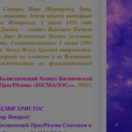
атурн, Марс (Меркурий), Луна,
го момента, Земля начала активный
е Измерение. 1 июня 1991 года
. Двойка — символ Женского Начала
 Двух Вселенских Начал: условных
ть. Соответственно: 1 июня 1992
бо Эпоха Исуса Христа завершилась.
нергий на планете и во Вселенной.
кличностью её функциональной
балистический Аспект Космической
ПрогРАммы «ЮСМАЛОС»»
, 1992).
 ДЭВИ ХРИСТОС
тр Второй!
Космической ПрогРАммы Спасения и