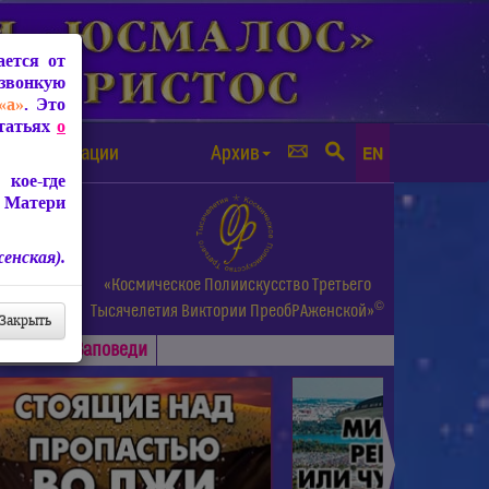
ется от
звонкую
«а»
. Это
Статьях
о
а от чипизации
Архив
EN
кое-где
 Матери
енская).
а.
«Космическое Полиискусство Третьего
©
и др.
Тысячелетия
Виктории ПреобРАженской»
Закрыть
Основные
Заповеди
►