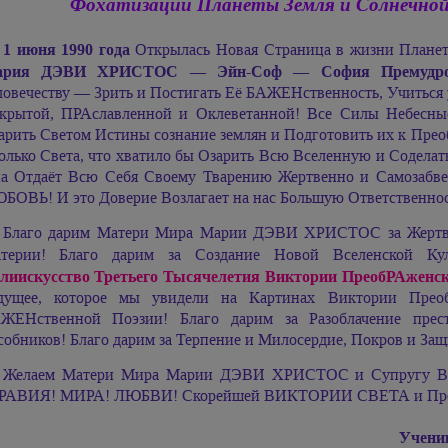
Фохатизации Планеты Земля и Солнечн
1 июня 1990 года
Открылась Новая Страница в жизни Планет
ария ДЭВИ ХРИСТОС —
Эйн-Соф — София Премудро
ловечеству — Зрить и Постигать Её БАЖЕНственность, Учиться
крытой, ПРАславленной и Оклеветанной! Все Силы Небесн
арить Светом Истины сознание землян и Подготовить их к Пр
олько Света, что хватило бы Озарить Всю Вселенную и Соделат
а Отдаёт Всю Себя Своему Тварению Жертвенно и Самозабв
БОВЬ! И это Доверие Возлагает на нас Большую Ответственнос
Благо дарим Матери Мира
Марии ДЭВИ ХРИСТОС
за Жерт
терии! Благо дарим за Создание Новой Вселенской 
лиискусство Третьего Тысячелетия Виктории ПреобРАженс
дущее, которое мы увидели на Картинах Виктории Пре
ЖЕНственной Поэзии! Благо дарим за Разоблачение пре
собников! Благо дарим за Терпение и Милосердие, Покров и Защ
Желаем Матери Мира
Марии ДЭВИ ХРИСТОС
и Супругу В
РАВИЯ! МИРА! ЛЮБВИ! Скорейшей ВИКТОРИИ СВЕТА и Преоб
Учени