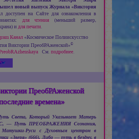
ышел новый выпуск Журнала «Виктория
 доступен на Сайте для ознакомления в
риантах:
для чтения
(меньший размер,
крана) и
для печати
.
gram Канал
«Космическое Полиискусство
©
етия Виктории ПреобРАженской»
ia_PreobRAzhenskaya
См.
подробнее
.
Виктории ПреобРАженской
последние времена»
 Путь Света, Который Указывает Матерь
С, —
Путь ПРЕОБРАЖЕНИЯ Сознания,
 Матушки-Руси с Духовным центром в
и «Зверя» (666). Либо — путь в бездну, в