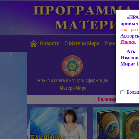
«ПРА
привычн
«з»
:
раз
Авторск
Языке
.
Новости
О Матери Мира
Учение Матери
Азъ 
Измени
Мира» 
Наука о Свете и Его Трансформации
Матери Мира
Больш
Явлениe Матери М
◄