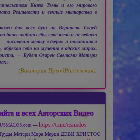
дительством Князя Тьмы и его мирового
рата Реальности и вечные мытарства в
замен для всех душ на Верность Своей
 более любит себя, своё тело и не ведает
— поставит метку «Зверя» и поклонится
 обрекая себя на мучения в адских мирах.
риста, — Будет Озарён Светами Матери
рах»
(Виктория ПреобРАженская).
айта и всех Авторских Видео
https://t.me/usmalos
та USMALOS.com —
 Труды Матери Мира
Марии ДЭВИ ХРИСТОС,