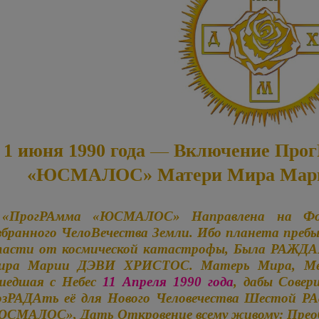
1 июня 1990 года — Включение Про
«ЮСМАЛОС» Матери Мира
Мар
«ПрогРАмма «ЮСМАЛОС» Направлена на Фох
бранного ЧелоВечества Земли. Ибо планета пребы
пасти от космической катастрофы, Была РАЖД
ира
Марии ДЭВИ ХРИСТОС.
Матерь Мира, Мес
шедшая с Небес
11 Апреля 1990 года
, дабы Сове
зРАДАть её для Нового Человечества Шестой РА
СМАЛОС», Дать Откровение всему живому: Преоб