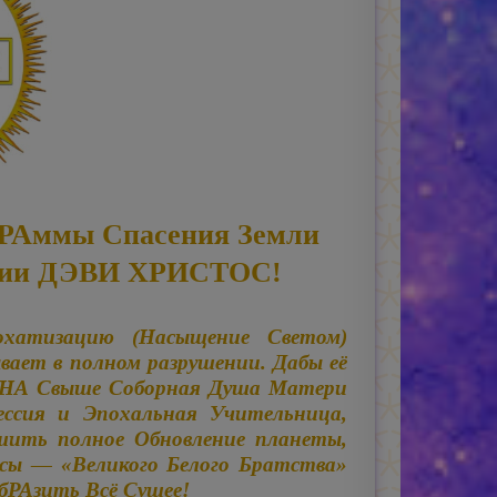
гРАммы Спасения Земли
ии ДЭВИ ХРИСТОС!
атизацию (Насыщение Светом)
вает в полном разрушении. Дабы её
АНА Свыше Соборная Душа Матери
сия и Эпохальная Учительница,
ршить полное Обновление планеты,
сы — «Великого Белого Братства»
РАзить Всё Сущее!