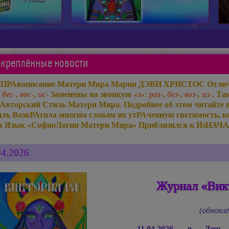
креплённые новости
«ПРАвописание Матери Мира
Марии ДЭВИ ХРИСТОС
Отлич
,
бес-
,
вос-
,
ис-
Заменены на звонкую
«з»
:
раз-
,
без-
,
воз-
,
из-
.
Так
Авторский Стиль Матери Мира. Подробнее об этом читайте 
Азъ ВозвРАтила многим словам их утРАченную светимость, ко
ы Язык «СофиоЛогии Матери Мира» Приблизился к ИзНАЧА
04.2026
Журнал «Викт
(обновлё
11.04.2026, в Ден