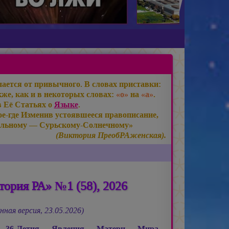
ается от привычного. В словах приставки:
же, как и в некоторых словах:
«о»
на
«а»
.
в Её Статьях о
Языке
.
е-где Изменив устоявшееся правописание,
льному — Сурьскому-Солнечному»
(Виктория ПреобРАженская).
ория РА» №1 (58), 2026
нная версия, 23.05.2026)
ь 36-Летия Явления Матери Мира