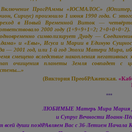
Включение ПрогРАммы «ЮСМАЛОС» (Юпитер, С
ион, Сириус) произошло 1 июня 1990 года. С это
ереход в Новый Временной Виток — четвёрто
ответствовало 2000 году (1+9+9+1=2; 2+0+0+0=2)
одновременно символизирует Дуаду — Соединение
дама» и «Евы», Исуса и Марии в Единую Сущнос
да — 2001 год, или 1-й год Эпохи Матери Мира, и
емя смещено вследствие накопления негативных э
тап очищения планеты Земля совпадет с ци
стемы...»
(Виктория ПреобРАженская.
«Каб
***
ЛЮБИМЫЕ Матерь Мира
Мария
и Супруг Вечности
Иоанн-Пё
т всей души поздРАвляем Вас с 36-Летием Начала 