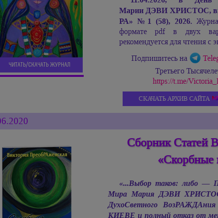
Марии ДЭВИ ХРИСТОС,
в
РА»
№
1 (58), 2026.
Журнал
формате pdf в двух ва
рекомендуется для чтения с э
Подпишитесь на
Tele
ЧИТАТЬ/СКАЧАТЬ ЖУРНАЛ
Третьего Тысячел
https://t.me/Victor
СКАЧАТЬ АРХИВ САЙТА
06.2020
Сборник Статей 
«Скорбные 
«...Выбор таков: либо —
Мира
Мария ДЭВИ ХРИСТО
ДухоСветного ВозРАЖДАния
КИЕВЕ и полный отказ от метк