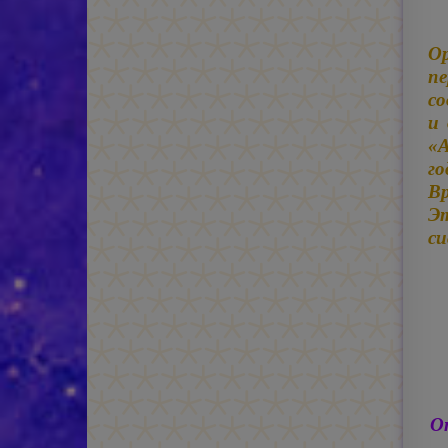
Ор
п
со
и 
«А
го
Вр
Э
си
О