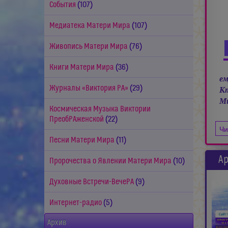
События
(107)
Медиатека Матери Мира
(107)
Живопись Матери Мира
(76)
Книги Матери Мира
(36)
ем
Журналы «Виктория РА»
(29)
Кт
Ми
Космическая Музыка Виктории
ПреобРАженской
(22)
Чи
Песни Матери Мира
(11)
Ар
Пророчества о Явлении Матери Мира
(10)
Духовные Встречи-ВечеРА
(9)
Интернет-радио
(5)
Архив