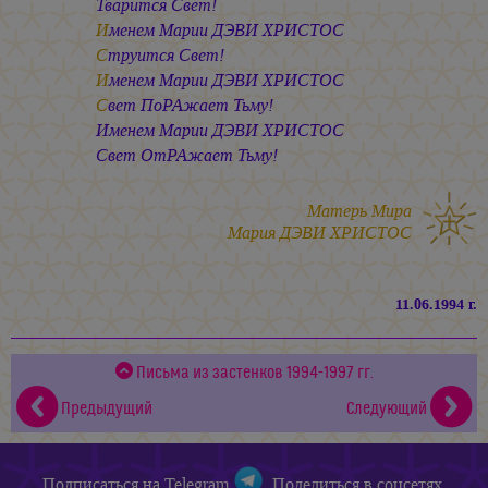
Тварится Свет!
И
менем
Марии ДЭВИ ХРИСТОС
С
труится Свет!
И
менем
Марии ДЭВИ ХРИСТОС
С
вет ПоРАжает Тьму!
Именем
Марии ДЭВИ ХРИСТОС
Свет ОтРАжает Тьму!
Матерь Мира
Мария ДЭВИ ХРИСТОС
11.06.1994 г.
Письма из застенков 1994-1997 гг.
Предыдущий
Следующий
Подписаться
на Telegram
Поделиться в соцсетях,