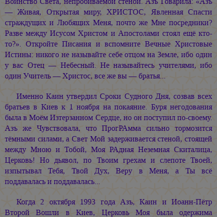
Воинство Света, непробиваемой стеной. Азъ Говарила: «Азъ
— Живая, Открытая миру, ХРИСТОС, Явленная Спасти
страждущих и Любящих Меня, почто же Мне посредники?
Разве между Исусом Христом и Апостолами стоял ещё кто-
то?». Откройте Писания и вспомните Вечные Христовые
Истины: никого не называйте себе отцом на Земле, ибо один
у вас Отец — Небесный. Не называйтесь учителями, ибо
один Учитель — Христос, все же вы — братья...
Именно Каин утвердил Сроки Судного Дня, созвав всех
братьев в Киев к 1 ноября на покаяние. Буря негодования
была в Моём Изтерзанном Сердце, но он поступил по-своему.
Азъ же Чувствовала, что ПрогРАмма сильно тормозится
тёмными силами, а Свет Мой задерживается стеной, стоящей
между Мною и Тобой, Моя РАдная Неземная Скиталица,
Церковь! Но дьявол, по Твоим грехам и слепоте Твоей,
изпытывал Тебя, Твой Дух, Веру в Меня, а Ты всё
поддавалась и поддавалась...
Когда 2 октября 1993 года Азъ, Каин и Иоанн-Пётр
Второй Вошли в Киев, Церковь Моя была одержима