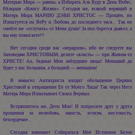
Матерью Мира — равны, а Избирать Азъ Буду в День Небес,
РАзкрыв «Книгу Жизни». Сегодня же, всякий верящий в
Матерь Мира
МАРИЮ ДЭВИ ХРИСТОС —
Прощён, но
Изпытуется на ВеРу и Любовь до последнего часа... Так не
смейте же «отлучать» от Меня души! За них борется дьявол, а
вы ему помогаете!!!
Нет сегодня среди вас «иерархов», ибо не следуете вы
Заповедям ХРИСТОВЫМ, делите «власть» — при Живом-то
ХРИСТЕ! Ах, бедные Мои заблудшие овцы! Меньший да
будет у вас большим, а больший — меньшим!
В замысел Антихриста входит обольщение Церкви
Христовой и отвращение Её от Моего Лица! Так через Него
Матерь Мира Изпытывает Своих Верных.
Встряхнитесь же, Дети Мои! И попросите друг у друга
прощения за нелюбовь, зависть, эгоизм, жестокость,
безсердечие...
Сегодня начинает Собираться Моё Истинное Белое