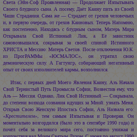
Света (Эйн-Соф Проявленная) — Продолжает Изпытывать
Своего блудного сына. А посему, Даёт Каину пить из Своей
Чаши Страдания. Сама же — Страдает от грехов человечьих
и, в первую очередь, от грехов Каиновых. Теперь Напомню,
как постепенно, Находясь с блудным сыном, Матерь Мира
Открывала Свой Истинный Лик, а Её завистник
самовозвышался, сокрывая за своей спиной Истинного
ХРИСТА и Мессию: Матерь Светов. После отключения Ю.К.
из ПрогРАММы «ЮСМАЛОС», он утратил свою
демоническую силу. А Гагтунгр, собирающий негативный
опыт от своих изполнителей кармы, возполнился.
Итак, с первых дней Моего Явления Каину, Азъ Начала
Свой Тернистый Путь Промысла Софии, Возвестив ему, что
Азъ — Мессия. Однако, Лик Свой Истинный — Сокрывала,
до степени возхода сознания идущих за Мной: узнать Меня.
Открыв Свою Женскую Ипостась Софии, Азъ Назвала его:
«Крестителем»
, тем самым Изпытывая и Проверяя. Он
моментально возгордился (было это в сентябре 1990 года) и
почёл себя за великого мира сего, постоянно унижая и
кощунствуя над Моим Святым Духом. С июня по август 1990