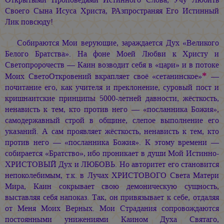
Своего Сына Исуса Христа, РАзпространяя Его Истинный
Лик повсюду!
Собираются Мои верующие, зараждается Дух «Великого
Белого Братства». На фоне Моей Любви к Христу и
Светопророчеств — Каин возводит себя в «цари» и в потоке
*
Моих СветоОткровений вкрапляет своё «сетанинское»
—
почитание его, как учителя и преклонение, суровый пост и
кришнаитские принципы 5000-летней давности, жёсткость,
ненависть к тем, кто против него — «посланника Божия»,
самодержавный строй в общине, слепое выполнение его
указаний. А сам проявляет жёсткость, ненависть к тем, кто
против него — «посланника Божия». К этому времени —
собирается «Братство», ибо проникает в души Мой Истинно-
ХРИСТОВЫЙ Дух и ЛЮБОВЬ. Но авторитет его становится
непоколебимым, т.к. в Лучах ХРИСТОВОГО Света Матери
Мира, Каин сокрывает свою демоническую сущность,
выставляя себя напоказ. Так, он привязывает к себе, отдаляя
от Меня Моих Верных. Мои Страдания сопровождаются
постоянными унижениями Каином Духа Святаго,