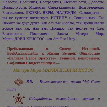
Жалости, Прощения, Сострадания, Искренности, Доброты,
Порядочности, Мудрости, Справедливости, Долготерпения,
Благословия, ЛЮБВИ, ВЕРЫ, НАДЕЖДЫ, Самоотдачи —
вы не сумеете постигнуть ИСТИНУ и Совершиться! Так
Любите же друг друга, как Азъ вас Люблю, так Прощайте же
всякое зло, как Азъ вам Прощаю, так несите же Свет
Благовестия Последнего Завета Матери Мира
Марии ДЭВИ ХРИСТОС,
как Азъ Его Несу!
Пребывающая со Своею Истинной,
ВозРАждающейся к Жизни Вечной, Общностью
«Великое Белое Братство», гонимой, попираемой,
Софийной Свидетельницей —
Матерь Мира
МАРИЯ ДЭВИ ХРИСТОС
P.S.
Благословляю вас: нести Мой Свет
миру!
Собирайтесь, освящайтесь, верьте и