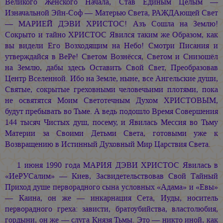
Великого Женского Начала, Став Единым Целым —
Изначальной Эйн-Соф — Матерью Света, РАЖДАющей Свет
—
МАРИЕЙ ДЭВИ ХРИСТОС!
Азъ Сошла на Землю!
Сокрыто и тайно ХРИСТОС Явился таким же Образом, как
вы видели Его Возходящим на Небо! Смотри Писания и
утверждайся в ВеРе! Светом Вознёсся, Светом и Снизошёл
на Землю, дабы здесь Оставить Свой Свет, Преобразовав
Центр Вселенной. Ибо на Земле, ныне, все Ангельские души,
Святые, сокрытые греховными человечьими плотями, пока
не освятятся Моим Светотечным Духом ХРИСТОВЫМ,
будут пребывать во Тьме. А ведь подошло Время Совершения
144 тысяч Чистых душ, посему, и Явилась Мессия во Тьму
Материи за Своими Детьми Света, готовыми уже к
Возвращению в Истинный Духовный Мир Царствия Света.
1 июня 1990 года
МАРИЯ ДЭВИ ХРИСТОС
Явилась в
«ИеРУСалим» — Киев, Засвидетельствовав Свой Тайный
Приход душе перворадного сына условных «Адама» и «Евы»
— Каина, он же — инкарнация Сета, Иуды, носитель
перворадного греха: зависти, братоубийства, властолюбия,
гордыни, он же — слуга Князя Тьмы. Это — никто иной, как