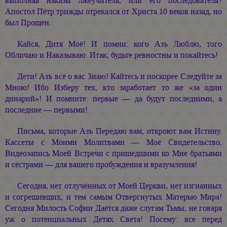
выполняя наказы лжеучителя, или его последователя?
Апостол Пётр трижды отрекался от Христа 10 веков назад, но
был Прощён.
Кайся, Дитя Моё! И помни: кого Азъ Люблю, того
Обличаю и Наказываю. Итак, будьте ревностны и покайтесь!
Дети! Азъ всё о вас Знаю! Кайтесь и поскорее Следуйте за
Мною! Ибо Изберу тех, кто заработает то же «за один
динарий»! И помните: первые — да будут последними, а
последние — первыми!
Письма, которые Азъ Передаю вам, откроют вам Истину.
Кассеты с Моими Молитвами — Моё Свидетельство,
Видеозапись Моей Встречи с пришедшими ко Мне братьями
и сёстрами — для вашего пробуждения и вразумления!
Сегодня, нет отлучённых от Моей Церкви, нет изгнанных
и согрешивших, и тем самым Отвергнутых Матерью Мира!
Сегодня Милость Софии Даётся даже слугам Тьмы, не говаря
уж о потенциальных Детях Света! Посему: все перед