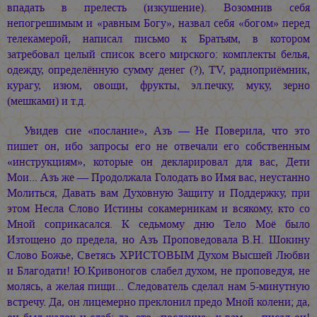
впадать в прелесть (изкушение). Возомнив себя
непогрешимым и «равным Богу», назвал себя «богом» перед
телекамерой, написал письмо к Братьям, в котором
затребовал целый список всего мирского: комплекты белья,
одежду, определённую сумму денег (?), TV, радиоприёмник,
курагу, изюм, овощи, фрукты, эл.печку, муку, зерно
(мешками) и т.д.
Увидев сие «послание», Азъ — Не Поверила, что это
пишет он, ибо запросы его не отвечали его собственным
«инструкциям», которые он декларировал для вас, Дети
Мои... Азъ же — Продолжала Голодать во Имя вас, неустанно
Молиться, Давать вам Духовную Защиту и Поддержку, при
этом Несла Слово Истины сокамерникам и всякому, кто со
Мной соприкасался. К седьмому дню Тело Моё было
Изтощено до предела, но Азъ Проповедовала В.Н. Шокину
Слово Божье, Светясь ХРИСТОВЫМ Духом Высшей Любви
и Благодати! Ю.Кривоногов слабел духом, не проповедуя, не
молясь, а желая пищи... Следователь сделал нам 5-минутную
встречу. Да, он лицемерно преклонил предо Мной колени; да,