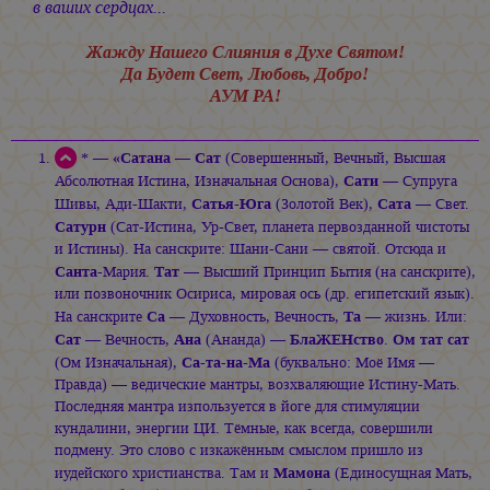
в ваших сердцах...
Жажду Нашего Слияния в Духе Святом!
Да Будет Свет, Любовь, Добро!
АУМ РА!
«Сатана
Сат
* —
—
(Совершенный, Вечный, Высшая
Сати
Абсолютная Истина, Изначальная Основа),
— Супруга
Сатья-Юга
Сата
Шивы, Ади-Шакти,
(Золотой Век),
— Свет.
Сатурн
(Сат-Истина, Ур-Свет, планета первозданной чистоты
и Истины). На санскрите: Шани-Сани — святой. Отсюда и
Санта
Тат
-Мария.
— Высший Принцип Бытия (на санскрите),
или позвоночник Осириса, мировая ось (др. египетский язык).
Са
Та
На санскрите
— Духовность, Вечность,
— жизнь. Или:
Сат
Ана
БлаЖЕНство
Ом тат сат
— Вечность,
(Ананда) —
.
Са-та-на-Ма
(Ом Изначальная),
(буквально: Моё Имя —
Правда) — ведические мантры, возхваляющие Истину-Мать.
Последняя мантра изпользуется в йоге для стимуляции
кундалини, энергии ЦИ. Тёмные, как всегда, совершили
подмену. Это слово с изкажённым смыслом пришло из
Мамона
иудейского христианства. Там и
(Единосущная Мать,