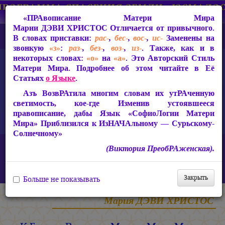
«ПРАвописание Матери Мира
Марии ДЭВИ ХРИСТОС
Отличается от привычного.
В словах приставки:
рас-
,
бес-
,
вос-
,
ис-
Заменены на
звонкую
«з»
:
раз-
,
без-
,
воз-
,
из-
. Также, как и в
некоторых словах:
«о»
на
«а»
. Это Авторский Стиль
Матери Мира. Подробнее об этом читайте в Её
Статьях
о Языке
.
Азъ ВозвРАтила многим словам их утРАченную
светимость, кое-где Изменив устоявшееся
правописание, дабы Язык «СофиоЛогии Матери
Мира» Приблизился к ИзНАЧАльному — Сурьскому-
Солнечному»
Главная
ИзТарические Документы из Жизни Матери Мира
(Виктория ПреобРАженская).
Письма из застенков 1994-1997 гг.
К Белому Воинству Матери Мира Марии ДЭВИ ХРИСТОС
«Великое Белое Братство» «ЮСМАЛОС»
Закрыть
Больше не показывать
Мария ДЭВИ ХРИСТОС