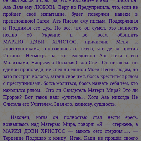
он был жалок и слаб; да, это «послание» к вам — писал он!
Азъ Дала ему ЛЮБОВЬ, Веру, но Предупредила, что, если не
пройдёт своё изпытание, будет повержен навеки в
преизподнюю! Затем, Азъ Писала ему письма, Поддерживая
и Поднимая его дух. Но всё, что он сумел, это написать
песню об Украине и во всём обвинить
МАРИЮ ДЭВИ ХРИСТОС,
причислив Меня к
«преступникам», отказавшись от всего, что делал против
Истины. Несмотря на это, ежедневно Азъ Питала его
Молитвами, Напрямую Посылая Свой Свет! Он не сделал ни
единой проповеди, не спел ни единой Моей Песни людям, но
зато постриг волосы, затаил своё имя, боясь креститься рядом
с преступниками, боясь молиться, боясь назвать себя тем, кто
находился рядом... Это ли Свидетель Матери Мира? Это ли
Пророк? Вот таков ваш «учитель». Хотя Азъ никогда Не
Считала его Учителем, Зная его, каинову, сущность.
Наконец, когда он полностью стал нести ересь,
возвышаясь над Матерью Мира, говоря: «Я — стержень, а
МАРИЯ ДЭВИ ХРИСТОС —
мякоть сего стержня...», —
Терпение Подошло к концу! Итак, Каин не прошёл своего