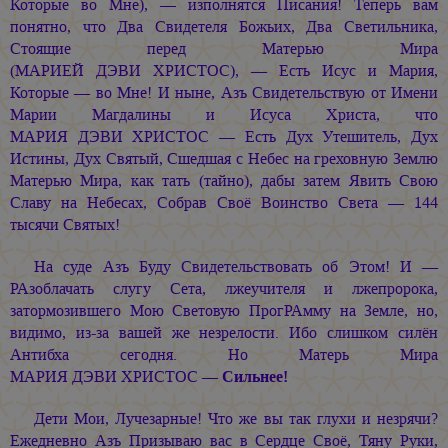
Которые во Мне), — изполнятся Писания! Теперь вам
понятно, что Два Свидетеля Божьих, Два Светильника,
Стоящие перед Матерью Мира
(МАРИЕЙ ДЭВИ ХРИСТОС), —
Есть Исус и Мария,
Которые — во Мне! И ныне, Азъ Свидетельствую от Имени
Марии Магдалины и Исуса Христа, что
МАРИЯ ДЭВИ ХРИСТОС —
Есть Дух Утешитель, Дух
Истины, Дух Святый, Сшедшая с Небес на греховную Землю
Матерью Мира, как тать (тайно), дабы затем Явить Свою
Славу на Небесах, Собрав Своё Воинство Света — 144
тысячи Святых!
На суде Азъ Буду Свидетельствовать об Этом! И —
РАзоблачать слугу Сета, лжеучителя и лжепророка,
затормозившего Мою Световую ПрогРАмму на Земле, но,
видимо, из-за вашей же незрелости. Ибо слишком силён
Антибха сегодня. Но Матерь Мира
МАРИЯ ДЭВИ ХРИСТОС —
Сильнее!
Дети Мои, Лучезарные! Что же вы так глухи и незрячи?
Ежедневно Азъ Призываю вас в Сердце Своё, Тяну Руки,