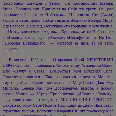
постоянной схваткой с Тьмой. Он противостоит Матери
Мира. Прощаю ему, Принимая на Себя его грехи. Он уже
называет себя «отцом Небесным». И понятно: Сет (Амон)
входит в свои права, чтобы унизить Великую Матерь Мира.
Идёт борьба. Наконец, Побеждаю его гордыню и ослепление,
— Низпускаю его от «Адама», «Кришны», «отца Небесного»
к «Иоанну Богослову», «Авелю», «Иосифу» и т.д. Но Имя
«Пророка Всевышнего» — остаётся за ним. И он этим
гордится…
В августе 1992 г. — Открываю Свой ХРИСТОВЫЙ
ОбРАз Сполна — Любовью к Человечеству, Усилением Света,
Даю «Науку о Свете». ВозРАстает Моя Духовная Сила.
Опытнее становится и Каин, но каяться не желает. Молитва
ему не даётся, жаждет вознестись в Мир Света. Даю Ему
Милость. Теперь Мы уже Проповедуем вместе, а посему
кроме Каина — Юрия Кривоногова («Юоанна Свами»),
верующие начинают видеть и
МАРИЮ ДЭВИ ХРИСТОС.
Открываю миру Своё Полное Имя. Каин пишет к «Братству»
страстные письма, постоянно извращая в них по-своему Моё