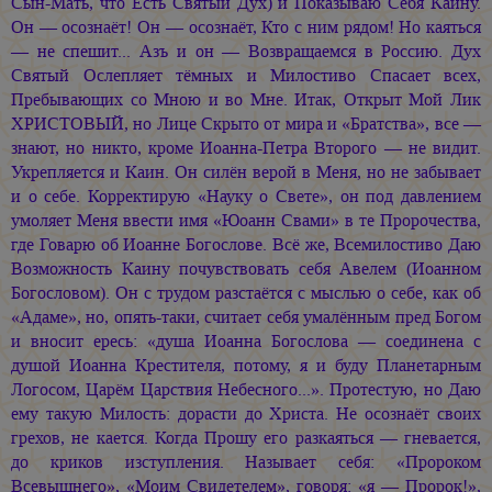
Сын-Мать, что Есть Святый Дух) и Показываю Себя Каину.
Он — осознаёт! Он — осознаёт, Кто с ним рядом! Но каяться
— не спешит... Азъ и он — Возвращаемся в Россию. Дух
Святый Ослепляет тёмных и Милостиво Спасает всех,
Пребывающих со Мною и во Мне. Итак, Открыт Мой Лик
ХРИСТОВЫЙ, но Лице Скрыто от мира и «Братства», все —
знают, но никто, кроме Иоанна-Петра Второго — не видит.
Укрепляется и Каин. Он силён верой в Меня, но не забывает
и о себе. Корректирую «Науку о Свете», он под давлением
умоляет Меня ввести имя «Юоанн Свами» в те Пророчества,
где Говарю об Иоанне Богослове. Всё же, Всемилостиво Даю
Возможность Каину почувствовать себя Авелем (Иоанном
Богословом). Он с трудом разстаётся с мыслью о себе, как об
«Адаме», но, опять-таки, считает себя умалённым пред Богом
и вносит ересь: «душа Иоанна Богослова — соединена с
душой Иоанна Крестителя, потому, я и буду Планетарным
Логосом, Царём Царствия Небесного...». Протестую, но Даю
ему такую Милость: дорасти до Христа. Не осознаёт своих
грехов, не кается. Когда Прошу его разкаяться — гневается,
до криков изступления. Называет себя: «Пророком
Всевышнего», «Моим Свидетелем», говоря: «я — Пророк!»,