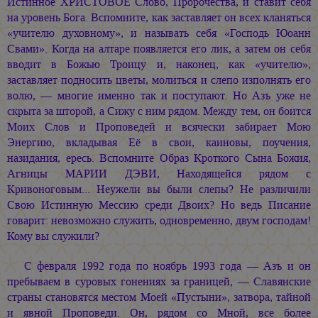
Истинное ХРИСТОВОЕ Слово, Пророчества, и ставит себя
на уровень Бога. Вспомните, как заставляет он всех кланяться
«учителю духовному», и называть себя «Господь Юоанн
Свами». Когда на алтаре появляется его лик, а затем он себя
вводит в Божью Троицу и, наконец, как «учителю»,
заставляет подносить цветы, молиться и слепо изполнять его
волю, — многие именно так и поступают. Но Азъ уже не
скрыта за шторой, а Сижу с ним рядом. Между тем, он боится
Моих Слов и Проповедей и всячески забирает Мою
Энергию, вкладывая Её в свои, каиновы, поучения,
назидания, ересь. Вспомните Образ Кроткого Сына Божия,
Агницы МАРИИ ДЭВИ, Находящейся рядом с
Кривоноговым... Неужели вы были слепы? Не различили
Свою Истинную Мессию среди Двоих? Но ведь Писание
говарит: невозможно служить, одновременно, двум господам!
Кому вы служили?
С февраля 1992 года по ноябрь 1993 года — Азъ и он
пребываем в суровых гонениях за границей, — Славянские
страны становятся местом Моей «Пустыни», затвора, тайной
и явной Проповеди. Он, рядом со Мной, все более