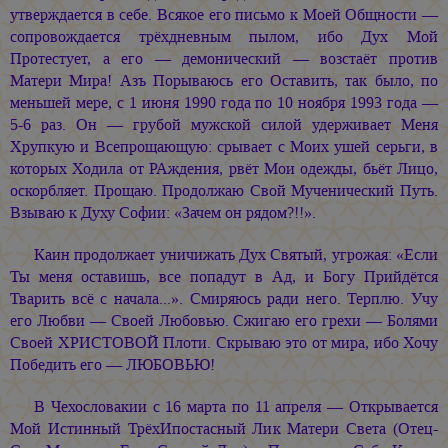
утверждается в себе. Всякое его письмо к Моей Общности —
сопровождается трёхдневным пылом, ибо Дух Мой
Протестует, а его — демонический — возстаёт против
Матери Мира! Азъ Порываюсь его Оставить, так было, по
меньшей мере, с 1 июня 1990 года по 10 ноября 1993 года —
5-6 раз. Он — грубой мужской силой удерживает Меня
Хрупкую и Всепрощающую: срывает с Моих ушей серьги, в
которых Ходила от РАждения, рвёт Мои одежды, бьёт Лицо,
оскорбляет. Прощаю. Продолжаю Свой Мученический Путь.
Взываю к Духу Софии: «Зачем он рядом?!!».
Каин продолжает уничижать Дух Святый, угрожая: «Если
Ты меня оставишь, все попадут в Ад, и Богу Прийдётся
Тварить всё с начала...». Смиряюсь ради него. Терплю. Учу
его Любви — Своей Любовью. Сжигаю его грехи — Болями
Своей ХРИСТОВОЙ Плоти. Скрываю это от мира, ибо Хочу
Победить его — ЛЮБОВЬЮ!
В Чехословакии с 16 марта по 11 апреля — Открывается
Мой Истинный ТрёхИпостасный Лик Матери Света (Отец-