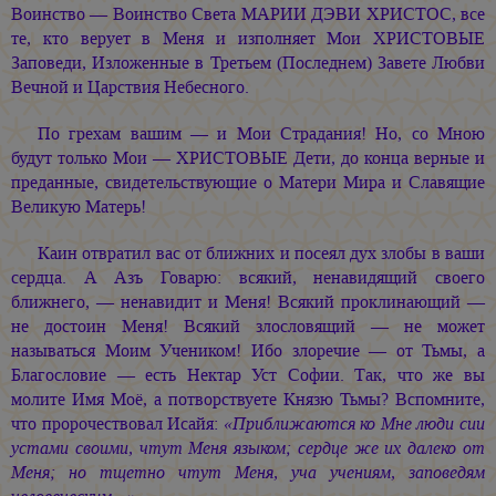
Воинство — Воинство Света
МАРИИ ДЭВИ ХРИСТОС,
все
те, кто верует в Меня и изполняет Мои ХРИСТОВЫЕ
Заповеди, Изложенные в Третьем (Последнем) Завете Любви
Вечной и Царствия Небесного.
По грехам вашим — и Мои Страдания! Но, со Мною
будут только Мои — ХРИСТОВЫЕ Дети, до конца верные и
преданные, свидетельствующие о Матери Мира и Славящие
Великую Матерь!
Каин отвратил вас от ближних и посеял дух злобы в ваши
сердца. А Азъ Говарю: всякий, ненавидящий своего
ближнего, — ненавидит и Меня! Всякий проклинающий —
не достоин Меня! Всякий злословящий — не может
называться Моим Учеником! Ибо злоречие — от Тьмы, а
Благословие — есть Нектар Уст Софии. Так, что же вы
молите Имя Моё, а потворствуете Князю Тьмы? Вспомните,
что пророчествовал Исайя:
«Приближаются ко Мне люди сии
устами своими, чтут Меня языком; сердце же их далеко от
Меня; но тщетно чтут Меня, уча учениям, заповедям