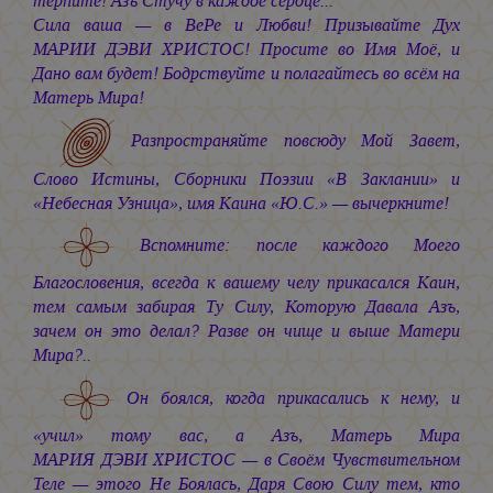
терпите! Азъ Стучу в каждое сердце...
Сила ваша — в ВеРе и Любви! Призывайте Дух
МАРИИ ДЭВИ ХРИСТОС!
Просите во Имя Моё, и
Дано вам будет! Бодрствуйте и полагайтесь во всём на
Матерь Мира!
Разпространяйте повсюду Мой Завет,
Слово Истины, Сборники Поэзии «В Заклании» и
«Небесная Узница», имя Каина «Ю.С.» — вычеркните!
Вспомните: после каждого Моего
Благословения, всегда к вашему челу прикасался Каин,
тем самым забирая Ту Силу, Которую Давала Азъ,
зачем он это делал? Разве он чище и выше Матери
Мира?..
Он боялся, когда прикасались к нему, и
«учил» тому вас, а Азъ, Матерь Мира
МАРИЯ ДЭВИ ХРИСТОС —
в Своём Чувствительном
Теле — этого Не Боялась, Даря Свою Силу тем, кто