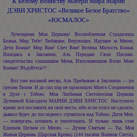
К Белому Воинству
Матери Мира Марии
ДЭВИ ХРИСТОС
«Великое Белое Братство»
«ЮСМАЛОС»
Лучезарная Моя Церковь! Возлюбленная Страдалица
Божья, Мир Тебе! Любящие, Верующие, Идущие за Мною,
Дети Божьи! Мир Вам! Свет Вам! Велика Милость Божья,
Находясь в Заклании, Азъ Передаю Свои Письма-
свидетельства слышащим Меня, Изполняющим Волю Мою
Божью! РАдуйтесь!!!
Вот уже восьмой месяц, Азъ Пребываю в Заклании — по
грехам Твоим. И до сих пор не произошло Моего Соединения
в Духе с Тобою, Моя Любимая Светоносная Церковь
Духовной Благодати
МАРИИ ДЭВИ ХРИСТОС.
Наступило
время: всё поставить на своё место, ибо если этого не сделать,
дьявол будет до последнего глумиться над Тобою, Дитя Моё,
— повергать, изтязать и уничтожать. И только лишь став
Единым Целым со Мною, — Духом Святым — Ты, Моя
Живая Церковь (Царская Кровь) (144 тысячи Воинов Света),