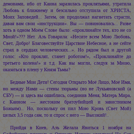
демонами, ибо от Каина заразилась проклятьями, утратила
Любовь к ближнему и безсильно отступила от ХРИСТА,
Моих Заповедей... Затем, он продолжал нагнетать страсти,
давая вам свои «инструкции». Вы — повиновались... Разве
хоть в одном Моём Слове было: «проклинайте тех, кто не со
Мной!»??? Нет. Азъ Говарила: «Несите всем Мою Любовь,
Свет, Добро! Благовествуйте Царствие Небесное, а не сейте
страх в сердцах человеческих...». Но рядом был и другой
голос: «Кто проклят, станет роботом!», «Проклинайте до
третьего колена!» и т.д. Как вы могли, следуя за Мною,
оказаться в плену у Князя Тьмы?
Бедные Мои Дети! Сегодня Открыто Моё Лицо, Моё Имя,
но между Нами — стены тюрьмы (но не Лукьяновской (а
СБУ) — и здесь вы ошиблись, соединив Меня, Матерь Мира,
с Каином — жестоким братоубийцей и завистником
Божьим)... Но, поскольку он пил Мою Кровь (Свет Мой)
целых 3,5 года сам, то и спрос с него — Высокий!..
Прийдя в Киев, Азъ Желала Явиться 1 ноября на