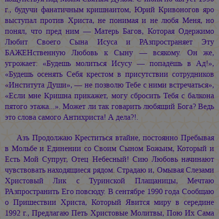
г., будучи фанатичным кришнаитом, Юрий Кривоногов яро
выступал против Христа, не понимая и не любя Меня, но
понял, что пред ним — Матерь Багов, Которая Одержимо
Любит Своего Сына Исуса и РАзпространяет Эту
БАЖЕНственную Любовь к Сыну — всякому. Он же,
угрожает: «Будешь молиться Исусу — попадёшь в Ад!»,
«Будешь осенять Себя крестом в присутствии сотрудников
«Института Души», — не позволю Тебе с ними встречаться»,
«Если мне Кришна прикажет, могу сбросить Тебя с балкона
пятого этажа...». Может ли так говарить любящий Бога? Ведь
это слова самого Антихриста! А дела?!.
Азъ Продолжаю Креститься втайне, постоянно Пребывая
в Мольбе и Единении со Своим Сыном Божьим, Который и
Есть Мой Супруг, Отец Небесный! Сию Любовь начинают
чувствовать находящиеся рядом. Страдаю и, Омывая Слезами
Христовый Лик с Туринской Плащаницы, Мечтаю
РАзпространить Его повсюду. В сентябре 1990 года Сообщаю
о Пришествии Христа, Который Явится миру в середине
1992 г., Предлагаю Петь Христовые Молитвы, Пою Их Сама