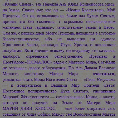
«Юоанн Свами», так Нарекла Азъ Юрия Кривоногова здесь,
на Земле, Сказав ему, что он — «Иоанн Креститель», Мой
Предтеча. Он же, возвышаясь на Земле над Духом Святым,
принял это без сомнения, с огромным нечеловеческим
желанием стать «единым», «властителем» Земли и Небес.
Сам же, с первых дней Моего Прихода, находился в глубоком
багаотступничестве, ибо не выполнял ни единого
Христового Завета, ненавидя Исуса Христа, и поклоняясь
полубагам. Хотя внешне всякому несведущему это казалось,
наоборот, отречённым багаслужением. Пребывая в
ПрогРАмме «ЮСМАЛОС» рядом с Матерью Мира, Сет-Каин
не осознавал своего заблуждения. Но Азъ Давала Великую
Милость завистнику Матери Мира —
очиститься
,
разкаяться, стать Моим Носителем Света —
«Свет Несущим»
— и возвратиться в Вышний Мир Обители Света!
Постоянное попирательство Духа Святого, уничижение
Мировой Женственности — самовозвышало Каина, а власть,
которую он получил на Земле от Матери Мира
МАРИИ ДЭВИ ХРИСТОС, —
ещё более отвратила сего
грешника от Лица Софии. Между тем Всемилостивая Матерь