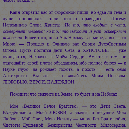
человеческим…».
Каин отвратил вас от скоромной пищи, но едва ли тела и
души постящихся стали оттого праведнее... Посему
Напоминаю Слова Христа:
«Не то, что входит в уста,
оскверняет человека; но то, что выходит из уст, оскверняет
человека».
Более того, пока Азъ Нахожусь в мире, а вы — со
Мною, — Прощаю и Очищаю вас Своим ДухоСветным
Огнём. Пусть постятся дети Сета, а ХРИСТОВЫ — уже
очищаются, Находясь в Моём Сердце! Вместе с тем, не
отягощайте своей плоти объеданием, ибо полное брюхо — к
Науке глухо, да рождает похоть, а похоть — есть семя
Антихриста. Вы же — освящайтесь Моим Посевом:
ЛЮБОВЬЮ, ВЕРОЙ, НАДЕЖДОЙ.
Помните: что свяжите на Земле, то будет и на Небесах!
Моё «Великое Белое Братство» — это Дети Света,
РАждённые от Моей ЛЮБВИ, а значит, и несущие Мою
Любовь, Мой Свет, Мою Истину — миру. Без Братолюбия,
Чистоты Душевной, Безкорыстия, Честности, Милосердия,