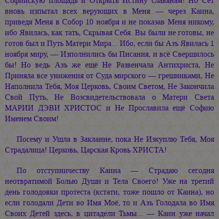
Софийскую площадь и Открыть Истину славянам! Но Сет
вновь изпытал всех верующих в Меня — через Каина,
приведя Меня в Собор 10 ноября и не показав Меня никому,
ибо Явилась, как тать, Скрывая Себя. Вы были не готовы, не
готов был и Путь Матери Мира... Ибо, если бы Азъ Явилась 1
ноября миру, — Изполнились бы Писания, и всё Свершилось
бы! Но ведь Азъ же ещё Не Развенчала Антихриста, Не
Приняла все унижения от Суда мирского — грешниками, Не
Наполнила Тебя, Моя Церковь, Своим Светом, Не Закончила
Свой Путь, Не Возсвидетельствовала о Матери Света
МАРИИ ДЭВИ ХРИСТОС
и Не Прославила ещё Софию
Именем Своим!
Посему и Ушла в Заклание, пока Не Изкуплю Тебя, Моя
Страдалица! Церковь, Царская Кровь ХРИСТА!
По отступничеству Каина — Страдаю сегодня
неотвратимой Болью Души и Тела Своего! Уже на третий
день голодовки протеста (кстати, тоже пошло от Каина), но
если голодали Дети во Имя Моё, то и Азъ Голодала во Имя
Своих Детей здесь, в цитадели Тьмы... — Каин уже начал