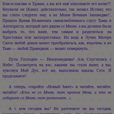
Благословляю и Храню, а вы всё ещё изполняете его волю?!.
Неужели он (Каин), действительно, так затмил Истину, что
вы слепо следуете ему, а не Моим Вечным Заповедям?..
Пришло Время РАзвенчать самовлюблённого слугу Тьмы и
Антихриста, который шёл рядом со Мною, а вы должны были
выбрать то, что ваше, тем самым и разделиться: на
Христовых или антихристовых. Но ведь в Лучах Матери
Света любой демон может преобразиться, как, впрочем, и во
Тьме — любой Праведник — может померкнуть...
Пути Господни — Неизповедимы! Азъ Спустилась с
Небес: Посмотреть на вас, какими вы стали ныне, а вы,
чувствуя Мой Дух, всё же, выполняли наказы Сета. И
продолжаете!..
А теперь, откройте «Новый Завет» и читайте, читайте,
читайте!
«Кто не со Мною, тот против Меня; и кто не
собирает со Мною, тот разточает...»
А с кем сегодня вы? Не разточаете ли вы сегодня,