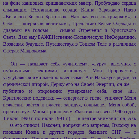
на фоне каиновых кришнаитских мантр, Пробуждаю сердца
слышащих, РАзтапливаю сердце Каина. Зараждаю Идею
«Великого Белого Братства», Называя его «патриархом», а
Себя — «первосвященником», Предлагаю Белые Одежды и
диадемы на головы — символ Отречения и Христового
Света. Даю ему БАЖЕНственно-Космическую ИнФормацию,
Возвещая будущее, Путешествуя в Тонком Теле в различных
Сферах Макрокосма.
Он — называет себя «учителем», «гуру», выступая с
публичными лекциями, изпользует Мои Пророчества,
усугубляя своими лжепророчествами. Азъ Нахожусь рядом, за
сценической шторой, Держу его на Своей Энергии, он же —
публично и откровенно утверждает себя, своё «я».
Критические подсказки — отвергает в гневе, унижает Меня
всячески, рвётся к власти, завидуя, сокрывает Меня собой,
препятствует Моим Проповедям. Фактически весь 1990 год (с
1 июня 1990 г. по июнь 1991 г.) — в центре внимания он, Азъ
— за его спиной. Наконец, вопреки его запретам, Выхожу на
площади Киева и других горадов бывшего СНГ — с
Открытыми Проповедями Истинного Слова, Учу Любить