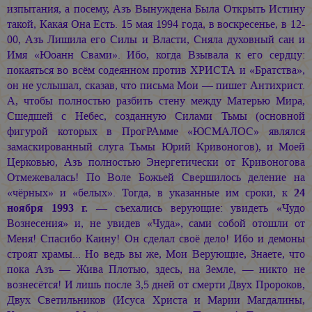
изпытания, а посему, Азъ Вынуждена Была Открыть Истину
такой, Какая Она Есть. 15 мая 1994 года, в воскресенье, в 12-
00, Азъ Лишила его Силы и Власти, Сняла духовный сан и
Имя «Юоанн Свами». Ибо, когда Взывала к его сердцу:
покаяться во всём содеянном против ХРИСТА и «Братства»,
он не услышал, сказав, что письма Мои — пишет Антихрист.
А, чтобы полностью разбить стену между Матерью Мира,
Сшедшей с Небес, созданную Силами Тьмы (основной
фигурой которых в ПрогРАмме «ЮСМАЛОС» являлся
замаскированный слуга Тьмы Юрий Кривоногов), и Моей
Церковью, Азъ полностью Энергетически от Кривоногова
Отмежевалась! По Воле Божьей Свершилось деление на
«чёрных» и «белых». Тогда, в указанные им сроки, к
24
ноября 1993 г.
— съехались верующие: увидеть «Чудо
Вознесения» и, не увидев «Чуда», сами собой отошли от
Меня! Спасибо Каину! Он сделал своё дело! Ибо и демоны
строят храмы... Но ведь вы же, Мои Верующие, Знаете, что
пока Азъ — Жива Плотью, здесь, на Земле, — никто не
вознесётся! И лишь после 3,5 дней от смерти Двух Пророков,
Двух Светильников (Исуса Христа и Марии Магдалины,