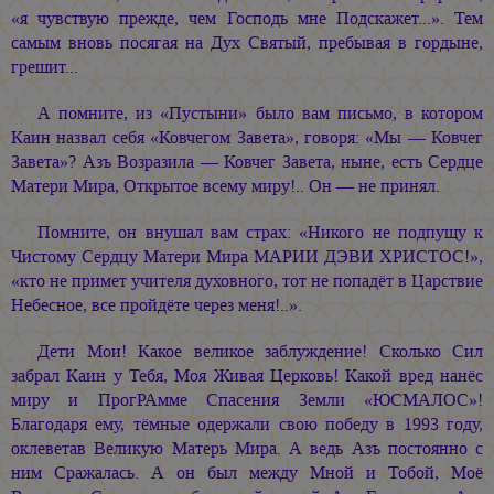
«я чувствую прежде, чем Господь мне Подскажет...». Тем
самым вновь посягая на Дух Святый, пребывая в гордыне,
грешит...
А помните, из «Пустыни» было вам письмо, в котором
Каин назвал себя «Ковчегом Завета», говоря: «Мы — Ковчег
Завета»? Азъ Возразила — Ковчег Завета, ныне, есть Сердце
Матери Мира, Открытое всему миру!.. Он — не принял.
Помните, он внушал вам страх: «Никого не подпущу к
Чистому Сердцу Матери Мира
МАРИИ ДЭВИ ХРИСТОС!»,
«кто не примет учителя духовного, тот не попадёт в Царствие
Небесное, все пройдёте через меня!..».
Дети Мои! Какое великое заблуждение! Сколько Сил
забрал Каин у Тебя, Моя Живая Церковь! Какой вред нанёс
миру и ПрогРАмме Спасения Земли «ЮСМАЛОС»!
Благодаря ему, тёмные одержали свою победу в 1993 году,
оклеветав Великую Матерь Мира. А ведь Азъ постоянно с
ним Сражалась. А он был между Мной и Тобой, Моё