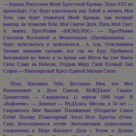
— Будешь Изкуплена Моей Христовой Кровью. Пока ЭТО не
произойдёт, Сет будет властвовать над Тобой и мучить Моё
Тело, сам будет упиваться Моей Кровью, как великий
вампир, не позволяя Тебе, Моё Святое Дитя, Пить Мой Свет.
А значит, ПрогРАмма «ЮСМАЛОС» — ПрогРАмма
Спасения Вселенной и Фохатизации (Преображения) —
будет затягиваться и затягиваться... А Азъ, Отягощённая
Твоими земными грехами, всё так же Буду Пребывать
Заложницей на Земле, в то время, как Могла бы уже Явить
Свою Славу на Небесах, Открыв Миру Свой Полный Лик
Софии — РАвнокрылый Крест Единой Матери Света.
Итак, Напомню Тебе, Вестушка Моя, что Моё
Низхождение в Духе Святом, РАЖДАние Свыше,
Пришествие — Свершилось 11 апреля 1990 года! В
«Вифлееме» — Донецке — РАДАлась Мессия, в 30 лет —
Свершилось Моё Высшее Посвящение (Открытие Самое
Себя)! Посему, Планетарный Логос Исус Христос (Отец-
Сын) Возсоединился путём Эксплантации (переселения,
соединения) в Мире Высшего Духа с Телом и Душою