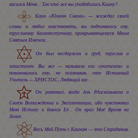
касался Меня... Так что же вы уподобились Каину?..
Каин «Юоанн Свами» — жаждал своей
славы и любил властвовать, вы подчинялись ему,
трусливому багаотступнику, прикрывающемуся Моим
Святым Именем...
Он был несдержан и груб, труслив и
эгоистичен. Вы же — называли его «учителем» и
повиновались ему, не осознавая, что Истинный
Учитель — ХРИСТОС, Любящий вас...
Он ревновал, когда Азъ РАзсказывала о
Своём Возхождении и Эксплантации, ибо чувствовал
Мою Истину и боялся Её... Он крал Моё Время на
Земле...
Весь Мой Путь с Каином — это Страдания,