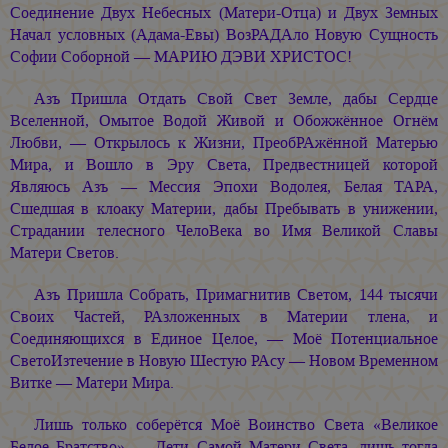
Соединение Двух Небесных (Матери-Отца) и Двух Земных
Начал условных (Адама-Евы) ВозРАДАло Новую Сущность
Софии Соборной — МАРИЮ ДЭВИ ХРИСТОС!
Азъ Пришла Отдать Свой Свет Земле, дабы Сердце
Вселенной, Омытое Водой Живой и Обожжённое Огнём
Любви, — Открылось к Жизни, ПреобРАжённой Матерью
Мира, и Вошло в Эру Света, Предвестницей которой
Являюсь Азъ — Мессия Эпохи Водолея, Белая ТАРА,
Сшедшая в клоаку Материи, дабы Пребывать в унижении,
Страдании телесного ЧелоВека во Имя Великой Славы
Матери Светов.
Азъ Пришла Собрать, Примагнитив Светом, 144 тысячи
Своих Частей, РАзложенных в Материи тлена, и
Соединяющихся в Единое Целое, — Моё Потенциальное
СветоИзтечение в Новую Шестую РАсу — Новом Временном
Витке — Матери Мира.
Лишь только соберётся Моё Воинство Света «Великое
Белое Братство» — Дети Самой Матери Света, лишь тогда