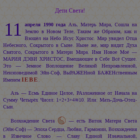
Дети Света!
11
апреля 1990 года
Азъ, Матерь Мира, Сошла на
Землю в Новом Теле, Таким же Образом, как и
Взошёл на Небо Исус Христос. Мир увидел Отца
Небесного, Сокрытого в Сыне. Ныне же, мир видит Духа
Святого, Сокрытого в Матери Мира. Имя Новое Моё —
МАРИЯ ДЭВИ ХРИСТОС, Вмещающее в Себе Всё Сущее.
Это — Земное Воплощение Великой Непроявленной,
Неизповедимой Эйн-Соф, ВыРАЖЕНной БАЖЕНственным
ІЕВЕ
Именем
.
Азъ — Есмь Единое Целое, РАзложенное от Начала на
Сумму Четырёх Чисел: 1+2+3+4≋10. Или: Мать-Дочь-Отец-
Сын.
Возхождение Света
— есть Виток Матери Света
(Эйн-Соф) — Эпоха Сердца, Любви, Гармонии, Возхождения
в Извечное Слово — Славу Единой Изначальной,