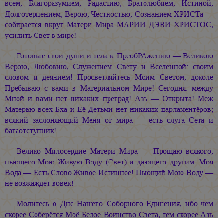
всём, Благоразумием, Радастию, Братолюбием, Истиной,
Долготерпением, Верою, Честностью, Сознанием ХРИСТа —
собирается вкруг Матери Мира
МАРИИ ДЭВИ ХРИСТОС,
усилить Свет в мире!
Готовьте свои души и тела к ПреобРАжению — Великою
Верою, Любовию, Служением Свету и Вселенной: своим
словом и деянием! Просветляйтесь Моим Светом, доколе
Пребываю с вами в Материальном Мире! Сегодня, между
Мной и вами нет никаких преград! Азъ — Открыта! Меж
Матерью всех Бха и Её Детьми нет никаких парламентёров;
всякий заслоняющий Меня от мира — есть слуга Сета и
багаотступник!
Велико Милосердие Матери Мира — Прощаю всякого,
пьющего Мою Живую Воду (Свет) и дающего другим. Моя
Вода — Есть Слово Живое Истинное! Пьющий Мою Воду —
не возжаждет вовек!
Молитесь о Дне Нашего Соборного Единения, ибо чем
скорее Соберётся Моё Белое Воинство Света, тем скорее Азъ