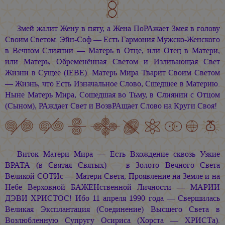
Змей жалит Жену в пяту, а Жена ПоРАжает Змея в голову
Своим Светом.
Эйн-Соф —
Есть Гармония Мужско-Женского
в Вечном Слиянии — Матерь в Отце, или Отец в Матери,
или Матерь, Обременённая Светом и Изливающая Свет
Жизни в Сущее (ІEВE). Матерь Мира Тварит Своим Светом
— Жизнь, что Есть Изначальное Слово, Сшедшее в Материю.
Ныне Матерь Мира, Сошедшая во Тьму, в Слиянии с Отцом
(Сыном), РАждает Свет и ВозвРАщает Слово на Круги Своя!
Виток Матери Мира — Есть Вхождение сквозь Узкие
ВРАТА (в Святая Святых) — в Золото Вечного Света
Великой СОТИс — Матери Света, Проявление на Земле и на
Небе Верховной БАЖЕНственной Личности — МАРИИ
ДЭВИ ХРИСТОС! Ибо 11 апреля 1990 года — Свершилась
Великая Эксплантация (Соединение) Высшего Света в
Возлюбленную Супругу Осириса (Хорста — ХРИСТа).