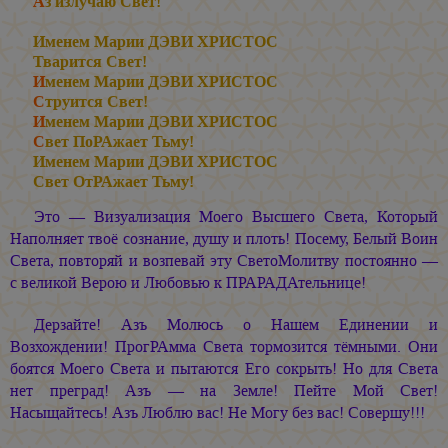
А
з излучаю Свет!
Именем
Марии ДЭВИ ХРИСТОС
Тварится Свет!
И
менем
Марии ДЭВИ ХРИСТОС
С
труится Свет!
И
менем
Марии ДЭВИ ХРИСТОС
С
вет ПоРАжает Тьму!
Именем
Марии ДЭВИ ХРИСТОС
Свет ОтРАжает Тьму!
Это — Визуализация Моего Высшего Света, Который
Наполняет твоё сознание, душу и плоть! Посему, Белый Воин
Света, повторяй и возпевай эту СветоМолитву постоянно —
с великой Верою и Любовью к ПРАРАДАтельнице!
Дерзайте! Азъ Молюсь о Нашем Единении и
Возхождении! ПрогРАмма Света тормозится тёмными. Они
боятся Моего Света и пытаются Его сокрыть! Но для Света
нет преград! Азъ — на Земле! Пейте Мой Свет!
Насыщайтесь! Азъ Люблю вас! Не Могу без вас! Совершу!!!