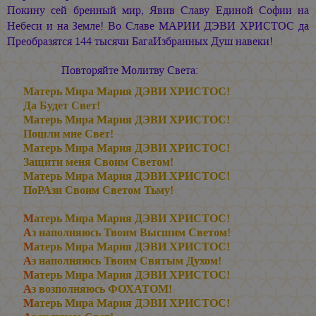
Покину сей бренный мир, Явив Славу Единой Софии на
Небеси и на Земле! Во Славе
МАРИИ ДЭВИ ХРИСТОС
да
Преобразятся 144 тысячи БагаИзбранных Душ навеки!
Повторяйте Молитву Света:
Матерь Мира
Мария ДЭВИ ХРИСТОС!
Да Будет Свет!
Матерь Мира
Мария ДЭВИ ХРИСТОС!
Пошли мне Свет!
Матерь Мира
Мария ДЭВИ ХРИСТОС!
Защити меня Своим Светом!
Матерь Мира
Мария ДЭВИ ХРИСТОС!
ПоРАзи Своим Светом Тьму!
М
атерь Мира
Мария ДЭВИ ХРИСТОС!
А
з наполняюсь Твоим Высшим Светом!
М
атерь Мира
Мария ДЭВИ ХРИСТОС!
А
з наполняюсь Твоим Святым Духом!
М
атерь Мира
Мария ДЭВИ ХРИСТОС!
А
з возполняюсь ФОХАТОМ!
М
атерь Мира
Мария ДЭВИ ХРИСТОС!