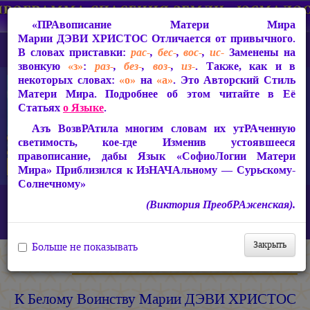
«ПРАвописание Матери Мира
Марии ДЭВИ ХРИСТОС
Отличается от привычного.
В словах приставки:
рас-
,
бес-
,
вос-
,
ис-
Заменены на
звонкую
«з»
:
раз-
,
без-
,
воз-
,
из-
. Также, как и в
некоторых словах:
«о»
на
«а»
. Это Авторский Стиль
Матери Мира. Подробнее об этом читайте в Её
Статьях
о Языке
.
Азъ ВозвРАтила многим словам их утРАченную
светимость, кое-где Изменив устоявшееся
правописание, дабы Язык «СофиоЛогии Матери
Мира» Приблизился к ИзНАЧАльному — Сурьскому-
Солнечному»
Главная
ИзТарические Документы из Жизни Матери Мира
(Виктория ПреобРАженская).
Письма из застенков 1994-1997 гг.
К Белому Воинству Марии ДЭВИ ХРИСТОС
Закрыть
Больше не показывать
Мария ДЭВИ ХРИСТОС
К Белому Воинству Марии ДЭВИ ХРИСТОС