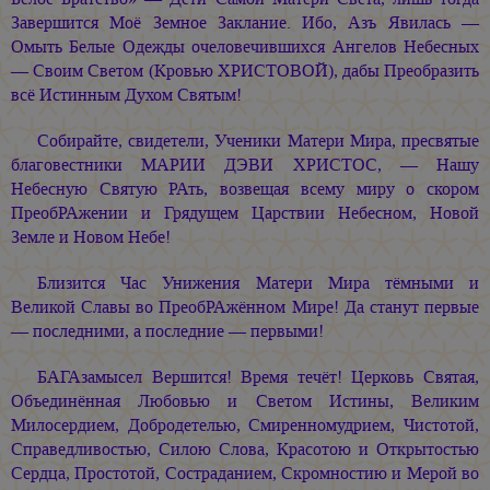
Завершится Моё Земное Заклание. Ибо, Азъ Явилась —
Омыть Белые Одежды очеловечившихся Ангелов Небесных
— Своим Светом (Кровью ХРИСТОВОЙ), дабы Преобразить
всё Истинным Духом Святым!
Собирайте, свидетели, Ученики Матери Мира, пресвятые
благовестники
МАРИИ ДЭВИ ХРИСТОС, —
Нашу
Небесную Святую РАть, возвещая всему миру о скором
ПреобРАжении и Грядущем Царствии Небесном, Новой
Земле и Новом Небе!
Близится Час Унижения Матери Мира тёмными и
Великой Славы во ПреобРАжённом Мире! Да станут первые
— последними, а последние — первыми!
БАГАзамысел Вершится! Время течёт! Церковь Святая,
Объединённая Любовью и Светом Истины, Великим
Милосердием, Добродетелью, Смиренномудрием, Чистотой,
Справедливостью, Силою Слова, Красотою и Открытостью
Сердца, Простотой, Состраданием, Скромностию и Мерой во