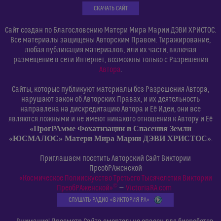
СКАЧАТЬ САЙТ
Сайт создан по Благословению Матери Мира Марии ДЭВИ ХРИСТОС.
Все материалы защищены Авторским Правом. Тиражирование,
любая публикация материалов, или их части, включая
размещение в сети Интернет, возможны только с Разрешения
Автора
.
Сайты, которые публикуют материалы без Разрешения Автора,
нарушают закон об Авторских Правах, и их деятельность
направлена на дискредитацию Автора и Её Идеи, они все
являются ложными и не имеют никакого отношения к Автору и Её
«ПрогРАмме Фохатизации и Спасения Земли
«ЮСМАЛОС» Матери Мира Марии ДЭВИ ХРИСТОС»
.
Приглашаем посетить Авторский Сайт Виктории
ПреобРАженской
«Космическое Полиискусство Третьего Тысячелетия Виктории
©
ПреобРАженской»
—
VictoriaRA.com
СЛУШАТЬ РАДИО «ВИКТОРИЯ РА»