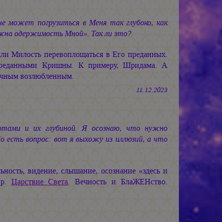
 может погрузиться в Меня так глубоко, как
ужна одержимость Мной». Так ли это?
ли Милость перевоплощаться в Его преданных.
 преданными Кришны. К примеру, Шридама. А
вечным возлюбленным.
11.12.2023
тами и их глубиной. Я осознаю, что нужно
о есть вопрос: вот я выхожу из иллюзий, а что
ность, видение, слышание, осознание «здесь и
ир.
Царствие Света
. Вечность и БлаЖЕНство.