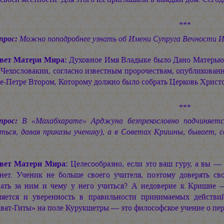
***
прос:
Можно поподробнее узнать об Имени Супруга Вечности
И
вет Матери Мира:
Духовное Имя Владыке было Дано Матерь
 Чехословакии, согласно известным пророчествам, опубликован
е-Петре
Втором, Которому должно было собрать Церковь Христо
***
прос:
В «Махабхарате» Арджуна безпрекословно подчиняетс
ться, давая приказы ученику), а в Советах Кришны, бывает, с
вет Матери Мира:
Целесообразно, если это ваш гуру, а вы —
 нет. Ученик не больше своего учителя, поэтому доверять св
вать за ним и чему у него учиться? А недоверие к Кришне —
ляется и уверенность в правильности принимаемых дейст
ават-Гиты» на поле Курукшетры — это философское учение о пе