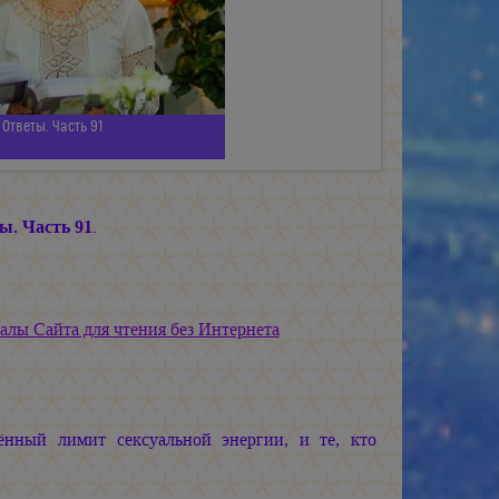
Ответы. Часть 91
ы. Часть 91
.
алы Сайта для чтения без Интернета
ённый лимит сексуальной энергии, и те, кто