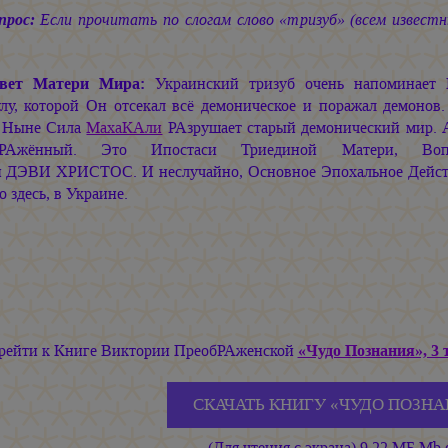
прос:
Если прочитать по слогам слово «тризуб» (всем известн
вет Матери Мира:
Украинский тризуб очень напоминает
лу, которой Он отсекал всё демоническое и поражал демонов
 Ныне Сила
МахаКАли
РАзрушает старый демонический мир.
бРАжённый. Это Ипостаси Триединой Матери, В
и ДЭВИ ХРИСТОС.
И неслучайно, Основное Эпохальное Дейст
 здесь, в Украине.
рейти к Книге Виктории ПреобРАженской
«Чудо Познания», 3 
СКАЧАТЬ КНИГУ «ЧУДО ПОЗНА
(Для чтения с экрана) 9,22 МБ Mb