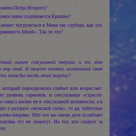
оанна-Петра Второго?
прекословно подчиняется Кришне?
жет погрузиться в Меня так глубоко, как тот,
ержимость Мной». Так ли это?
нный лимит сексуальной энергии; и те, кто
в мир иной. И может человек, осознавший свою
уть хотя бы часть этой энергии?
 который периодически слабеет или возрастает.
ет уровень гормонов, и сексуальные «страсти-
о смысл жизни не в сексуальной активности, а в
ёт о разтрате «мужской силы», то да, тибетские
лево-направо. Ибо это на самом деле ослабляет
литвы тут не помогут. Но тот, кто следует за
ех.