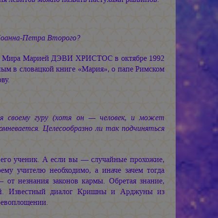
оанна-Петра Второго?
ю Мира
Марией ДЭВИ ХРИСТОС
в октябре 1992
ным в словацкой книге «Мария», о папе Римском
ву.
я своему гуру (хотя он — человек, и может
омневается. Целесообразно ли так подчиняться
 его ученик. А если вы — случайные прохожие,
оему учителю необходимо, а иначе зачем тогда
 от незнания законов кармы. Обретая знание,
вий. Известный диалог Кришны и Арджуны из
ревоплощении.