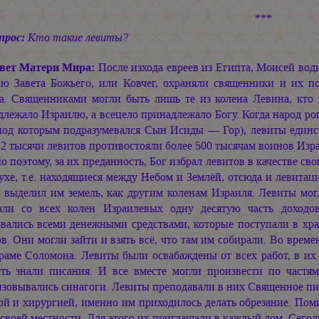
***
прос:
Кто такие левиты?
вет Матери Мира:
После изхода евреев из Египта, Моисей води
ю Завета Божьего, или Ковчег, охраняли священники и их 
а. Священниками могли быть лишь те из колена Левина, кто 
лежало Израилю, а всецело принадлежало Богу. Когда народ ро
 под которым подразумевался Сын Исиды — Гор), левиты единст
22 тысячи левитов противостояли более 500 тысячам воинов Изра
 поэтому, за их преданность, Бог избрал левитов в качестве с
ухе, т.е. находящиеся между Небом и Землёй, отсюда и левита
е выделил им земель, как другим коленам Израиля. Левиты мог
али со всех колен Израилевых одну десятую часть доход
овались всеми денежными средствами, которые поступали в хра
в. Они могли зайти и взять всё, что там им собирали. Во време
раме Соломона. Левиты были освабаждены от всех работ, в их 
сть знали писания. И все вместе могли произвести по частям 
зовывались синагоги. Левиты преподавали в них Священное пис
й и хирургией, именно им приходилось делать обрезание. Поми
 своей местности. Для этого их приглашали в каждый дом. Сего