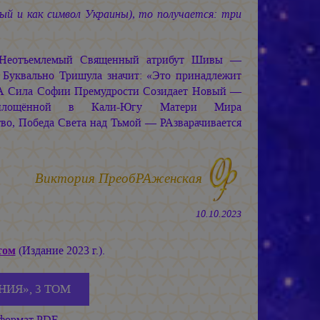
ый и как символ Украины), то получается: три
 Неотъемлемый Священный атрибут Шивы —
. Буквально Тришула значит: «Это принадлежит
 А Сила Софии Премудрости Созидает Новый —
оплощённой в Кали-Югу Матери Мира
во, Победа Света над Тьмой — РАзварачивается
Виктория ПреобРАженская
10.10.2023
том
(Издание 2023 г.).
НИЯ», 3 ТОМ
 формат PDF.