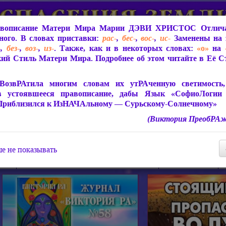
вописание Матери Мира
Марии ДЭВИ ХРИСТОС
Отлича
ого. В словах приставки:
рас-
,
бес-
,
вос-
,
ис-
Заменены на 
-
,
без-
,
воз-
,
из-
. Также, как и в некоторых словах:
«о»
на
ий Стиль Матери Мира. Подробнее об этом читайте в Её 
 Мира
О ПрогРАмме «ЮСМАЛОС»
Библиотека
Защит
ВозвРАтила многим словам их утРАченную светимость, 
в устоявшееся правописание, дабы Язык «СофиоЛогии
Приблизился к ИзНАЧАльному — Сурьскому-Солнечному»
(Виктория ПреобРАж
СофиоЛогия Матери Мира
Живое Слово Матери Мир
Статьи, Книги, Видео, Аудио 
е не показывать
ира
Пророчества о Явлении Матери Мира
Молитва Света