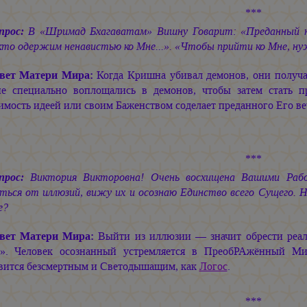
***
прос:
В «Шримад Бхагаватам» Вишну Говарит: «Преданный не
кто одержим ненавистью ко Мне...». «Чтобы прийти ко Мне, н
вет Матери Мира:
Когда Кришна убивал демонов, они получа
е специально воплощались в демонов, чтобы затем стать
имость идеей или своим Баженством соделает преданного Его 
***
прос:
Виктория Викторовна! Очень восхищена Вашими Рабо
ться от иллюзий, вижу их и осознаю Единство всего Сущего. Н
е?
вет Матери Мира:
Выйти из иллюзии — значит обрести реаль
с». Человек осознанный устремляется в ПреобРАжённый М
вится безсмертным и Светодышащим, как
Логос
.
***