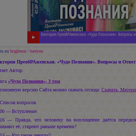
Виктория ПреобРАженская. «Чудо Познания». Вопросы и 
ть на
brighteon
/
bastyon
ктория ПреобРАженская. «Чудо Познания». Вопросы и Ответ
тает Автор.
ига
«Чудо Познания», 3 том
.
тономную версию Сайта можно скачать отсюда:
Скачать. Матери
Список вопросов.
:00 — Вступление.
:16 — Правда, что человеку на воплощение даётся определ
чивают её, стареют раньше времени?
:53 — Кто такие левиты?