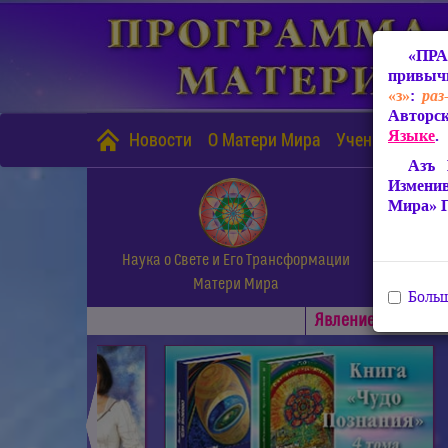
«ПРА
привычн
«з»
:
раз
Авторск
Языке
.
Новости
О Матери Мира
Учение Матери
Азъ 
Измени
Мира» 
Наука о Свете и Его Трансформации
Матери Мира
Больш
Явлениe Матери М
◄