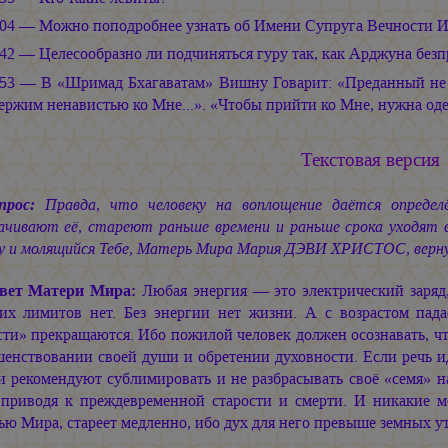
:04 — Можно поподробнее узнать об Имени Супруга Вечности И
:42 — Целесообразно ли подчиняться гуру так, как Арджуна без
:53 — В «Шримад Бхагаватам» Вишну Говарит: «Преданный не мо
ержим ненавистью ко Мне...». «Чтобы прийти ко Мне, нужна од
Текстовая версия
прос:
Правда, что человеку на воплощение даётся определё
ачивают её, стареют раньше времени и раньше срока уходят 
у и молящийся Тебе, Матерь Мира
Мария ДЭВИ ХРИСТОС,
верн
вет Матери Мира:
Любая энергия — это электрический заряд,
их лимитов нет. Без энергии нет жизни. А с возрастом пада
ти» прекращаются. Ибо пожилой человек должен осознавать, чт
енствовании своей души и обретении духовности. Если речь ид
 рекомендуют сублимировать и не разбрасывать своё «семя» на
 приводя к преждевременной старости и смерти. И никакие мо
ю Мира, стареет медленно, ибо дух для него превыше земных ут