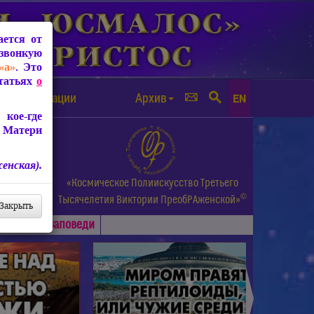
ется от
звонкую
«а»
. Это
Статьях
о
а от чипизации
Архив
EN
кое-где
 Матери
енская).
а.
«Космическое Полиискусство Третьего
©
и др.
Тысячелетия
Виктории ПреобРАженской»
Закрыть
Основные
Заповеди
►