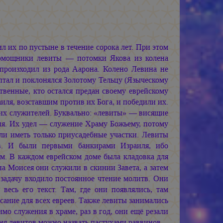
л их по пустыне в течение сорока лет. При этом
помощники левиты — потомки Якова из колена
произходил из рода Аарона. Колено Левина не
птал и поклонялся Золотому Тельцу (Языческому
венные, кто остался предан своему еврейскому
иля, возставшим против их Бога, и победили их.
воих служителей. Буквально: «левиты» — висящие
ция. Их удел — служение Храму Божьему, потому
ли иметь только приусадебные участки. Левиты
ов. И были первыми банкирами Израиля, ибо
м. В каждом еврейском доме была кладовка для
на Моисея они служили в скинии Завета, а затем
задачу входило постоянное чтение молитв. Они
весь его текст. Там, где они появлялись, там
ание для всех евреев. Также левиты занимались
мо служения в храме, раз в год, они ещё резали
дня левитов можно назвать пастухами раввинов.