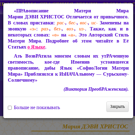
«ПРАвописание Матери Мира
Марии ДЭВИ ХРИСТОС
Отличается от привычного.
В словах приставки:
рас-
,
бес-
,
вос-
,
ис-
Заменены на
звонкую
«з»
:
раз-
,
без-
,
воз-
,
из-
. Также, как и в
некоторых словах:
«о»
на
«а»
. Это Авторский Стиль
Матери Мира. Подробнее об этом читайте в Её
Статьях
о Языке
.
Азъ ВозвРАтила многим словам их утРАченную
светимость, кое-где Изменив устоявшееся
правописание, дабы Язык «СофиоЛогии Матери
Мира» Приблизился к ИзНАЧАльному — Сурьскому-
Солнечному»
Главная
Статьи Марии ДЭВИ ХРИСТОС
(Виктория ПреобРАженская).
Ответы на вопросы, 2010-2026 гг.
Виктория ПреобРАженская. Об Адаме и Еве и «змее-
изкусителе». «Чудо Познания». Вопросы и Ответы. Часть 87
Закрыть
Больше не показывать
(Видео)
Мария ДЭВИ ХРИСТОС