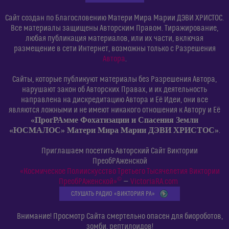
Сайт создан по Благословению Матери Мира Марии ДЭВИ ХРИСТОС.
Все материалы защищены Авторским Правом. Тиражирование,
любая публикация материалов, или их части, включая
размещение в сети Интернет, возможны только с Разрешения
Автора
.
Сайты, которые публикуют материалы без Разрешения Автора,
нарушают закон об Авторских Правах, и их деятельность
направлена на дискредитацию Автора и Её Идеи, они все
являются ложными и не имеют никакого отношения к Автору и Её
«ПрогРАмме Фохатизации и Спасения Земли
«ЮСМАЛОС» Матери Мира Марии ДЭВИ ХРИСТОС»
.
Приглашаем посетить Авторский Сайт Виктории
ПреобРАженской
«Космическое Полиискусство Третьего Тысячелетия Виктории
©
ПреобРАженской»
—
VictoriaRA.com
СЛУШАТЬ РАДИО «ВИКТОРИЯ РА»
Внимание! Просмотр Сайта смертельно опасен для биороботов,
зомби, рептилоидов!