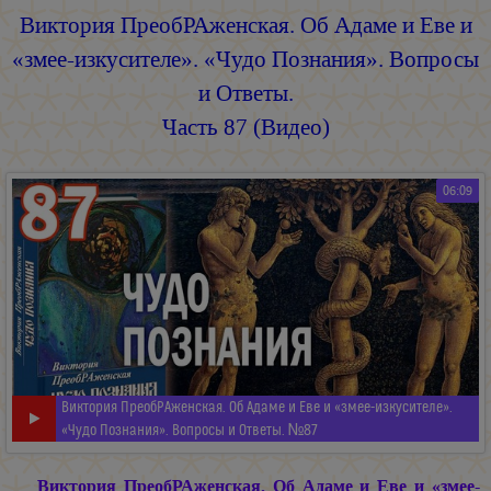
Виктория ПреобРАженская. Об Адаме и Еве и
«змее-изкусителе». «Чудо Познания». Вопросы
и Ответы.
Часть 87 (Видео)
06:09
Виктория ПреобРАженская. Об Адаме и Еве и «змее-изкусителе».
«Чудо Познания». Вопросы и Ответы. №87
Виктория ПреобРАженская. Об Адаме и Еве и «змее-