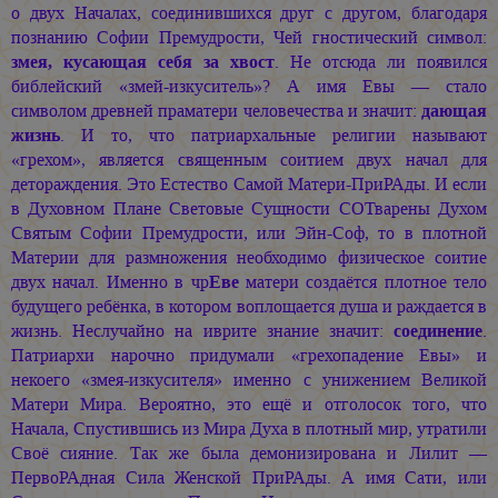
о двух Началах, соединившихся друг с другом, благодаря
познанию Софии Премудрости, Чей гностический символ:
змея, кусающая себя за хвост
. Не отсюда ли появился
библейский «змей-изкуситель»? А имя Евы — стало
символом древней праматери человечества и значит:
дающая
жизнь
. И то, что патриархальные религии называют
«грехом», является священным соитием двух начал для
детораждения. Это Естество Самой Матери-ПриРАды. И если
в Духовном Плане Световые Сущности СОТварены Духом
Святым Софии Премудрости, или Эйн-Соф, то в плотной
Материи для размножения необходимо физическое соитие
двух начал. Именно в чр
Еве
матери создаётся плотное тело
будущего ребёнка, в котором воплощается душа и раждается в
жизнь. Неслучайно на иврите знание значит:
соединение
.
Патриархи нарочно придумали «грехопадение Евы» и
некоего «змея-изкусителя» именно с унижением Великой
Матери Мира. Вероятно, это ещё и отголосок того, что
Начала, Спустившись из Мира Духа в плотный мир, утратили
Своё сияние. Так же была демонизирована и Лилит —
ПервоРАдная Сила Женской ПриРАды. А имя Сати, или