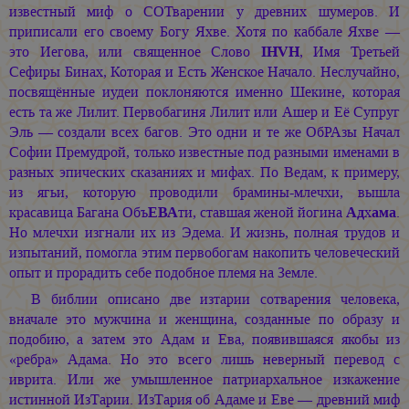
известный миф о СОТварении у древних шумеров. И
приписали его своему Богу Яхве. Хотя по каббале Яхве —
это Иегова, или священное Слово
IHVH
, Имя Третьей
Сефиры Бинах, Которая и Есть Женское Начало. Неслучайно,
посвящённые иудеи поклоняются именно Шекине, которая
есть та же Лилит. Первобагиня Лилит или Ашер и Её Супруг
Эль — создали всех багов. Это одни и те же ОбРАзы Начал
Софии Премудрой, только известные под разными именами в
разных эпических сказаниях и мифах. По Ведам, к примеру,
из ягьи, которую проводили брамины-млечхи, вышла
красавица Багана Объ
ЕВА
ти, ставшая женой йогина
Ад
х
ама
.
Но млечхи изгнали их из Эдема. И жизнь, полная трудов и
изпытаний, помогла этим первобогам накопить человеческий
опыт и прорадить себе подобное племя на Земле.
В библии описано две изтарии сотварения человека,
вначале это мужчина и женщина, созданные по образу и
подобию, а затем это Адам и Ева, появившаяся якобы из
«ребра» Адама. Но это всего лишь неверный перевод с
иврита. Или же умышленное патриархальное изкажение
истинной ИзТарии. ИзТария об Адаме и Еве — древний миф