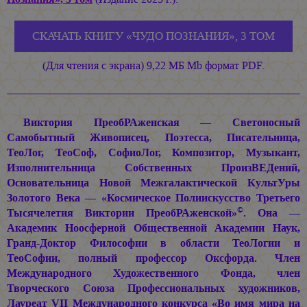
СКАЧАТЬ КНИГУ «ЧУДО ПОЗНАНИЯ», 3 ТОМ
(Для чтения с экрана) 9,22 МБ Mb формат PDF.
Виктория ПреобРАженская — Светоносный
Самобытный Живописец, Поэтесса, Писательница,
ТеоЛог, ТеоСоф, СофиоЛог, Композитор, Музыкант,
Изполнительница Собственных ПроизВЕДений,
Основательница Новой Межгалактической КультУры
Золотого Века — «Космическое Полиискусство Третьего
©
Тысячелетия Виктории ПреобРАженской»
. Она —
Академик Ноосферной Общественной Академии Наук,
Гранд-Доктор Философии в области ТеоЛогии и
ТеоСофии, полный профессор Оксфорда. Член
Международного Художественного Фонда, член
Творческого Союза Профессиональных художников,
Лауреат VII Международного конкурса «Во имя мира на