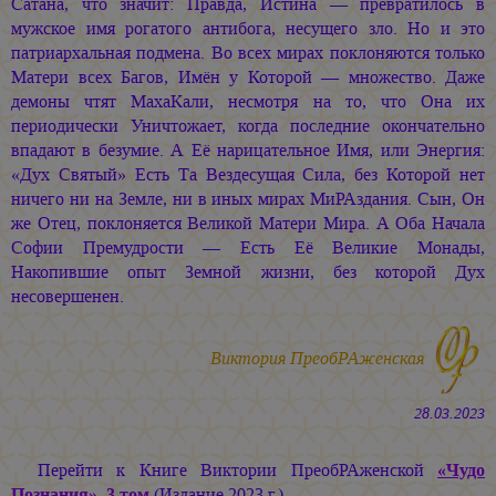
Сатана, что значит: Правда, Истина — превратилось в
мужское имя рогатого антибога, несущего зло. Но и это
патриархальная подмена. Во всех мирах поклоняются только
Матери всех Багов, Имён у Которой — множество. Даже
демоны чтят МахаКали, несмотря на то, что Она их
периодически Уничтожает, когда последние окончательно
впадают в безумие. А Её нарицательное Имя, или Энергия:
«Дух Святый» Есть Та Вездесущая Сила, без Которой нет
ничего ни на Земле, ни в иных мирах МиРАздания. Сын, Он
же Отец, поклоняется Великой Матери Мира. А Оба Начала
Софии Премудрости — Есть Её Великие Монады,
Накопившие опыт Земной жизни, без которой Дух
несовершенен.
Виктория ПреобРАженская
28.03.2023
Перейти к Книге Виктории ПреобРАженской
«Чудо
Познания», 3 том
(Издание 2023 г.).