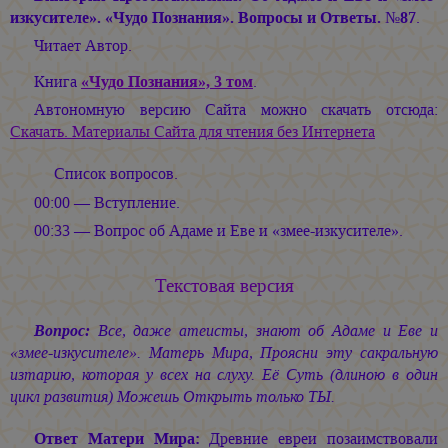
изкусителе». «Чудо Познания». Вопросы и Ответы. №87
.
Читает Автор.
Книга
«Чудо Познания», 3 том
.
Автономную версию Сайта можно скачать отсюда:
Скачать. Материалы Сайта для чтения без Интернета
Список вопросов.
00:00 — Вступление.
00:33 — Вопрос об Адаме и Еве и «змее-изкусителе».
Текстовая версия
Вопрос:
Все, даже атеисты, знают об Адаме и Еве и
«змее-изкусителе». Матерь Мира, Проясни эту сакральную
изтарию, которая у всех на слуху. Её Суть (длиною в один
цикл развития) Можешь Открыть только ТЫ.
Ответ Матери Мира:
Древние евреи позаимствовали