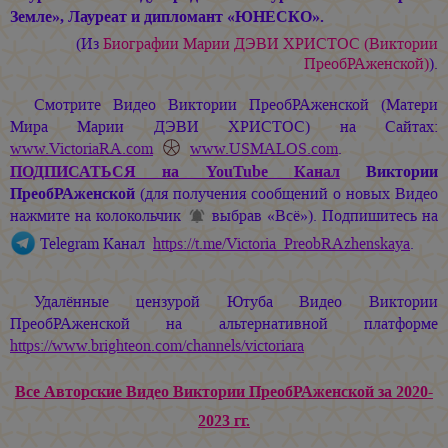
Земле», Лауреат и дипломант «ЮНЕСКО».
(Из
Биографии
Марии ДЭВИ ХРИСТОС
(Виктории
ПреобРАженской)
).
Смотрите Видео Виктории ПреобРАженской (Матери
Мира
Марии ДЭВИ ХРИСТОС
) на Сайтах:
www.VictoriaRA.com
www.USMALOS.com
.
ПОДПИСАТЬСЯ
на YouTube Канал
Виктории
ПреобРАженской
(для получения сообщений о новых Видео
нажмите на колокольчик
выбрав «Всё»). Подпишитесь на
Telegram Канал
https://t.me/Victoria_PreobRAzhenskaya
.
Удалённые цензурой Ютуба Видео Виктории
ПреобРАженской на альтернативной платформе
https://www.brighteon.com/channels/victoriara
Все Авторские Видео Виктории ПреобРАженской за 2020-
2023 гг.