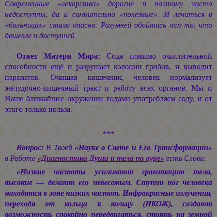
Современные «лекарства» дорогие и поэтому часто
недоступны, да и сомнительно «полезные». И лечиться в
«больницах» стало опасно. Разумней обойтись чем-то, что
дешевле и доступней.
Ответ Матери Мира:
Сода помимо очистительной
способности ещё и разрушает колонии грибов, и выводит
паразитов. Очищая кишечник, человек нормализует
желудочно-кишечный тракт и работу всех органов. Мы и
Наше ближайшее окружение годами употребляем соду, и от
этого только польза.
***
Вопрос:
В Твоей
«Науке о Свете и Его Трансформации»
в Работе
«Диагностика Души и тела по ауре»
есть Слова:
«Низкие частоты усиливают гравитацию тела,
высокие — делают его невесомым. Ступни ног человека
находятся в зоне низких частот. Инфракрасные излучения,
переходя от кольца к кольцу (ИКОЖ), создают
возможность спокойно передвигаться, стоять на земной