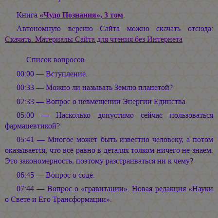
Книга
«Чудо Познания», 3 том
.
Автономную версию Сайта можно скачать отсюда:
Скачать. Материалы Сайта для чтения без Интернета
Список вопросов.
00:00 — Вступление.
00:33 — Можно ли называть Землю планетой?
02:33 — Вопрос о невмещении Энергии Единства.
05:00 — Насколько допустимо сейчас пользоваться
фармацевтикой?
05:41 — Многое может быть известно человеку, а потом
оказывается, что всё равно в деталях толком ничего не знаем.
Это закономерность, поэтому разстраиваться ни к чему?
06:45 — Вопрос о соде.
07:44 — Вопрос о «гравитации». Новая редакция «Науки
о Свете и Его Трансформации».