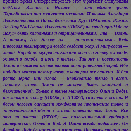
пришло время Откорректировать этот Фрагмент следующим
обРАзом:
Высшее и Низшее — это единое целое.
Периодически они меняются местами. И только благодаря
Взаимодействию Начал движется Круг ВРАщения Жизни.
Но ИнфРАкРАсные Излучения (ИКОЖ) по своей приРАде не
могут быть холодными и отрицательными. Это — Огонь.
А потому, Азъ Назову их — положительными. Ведь
плюсовая температура всегда создаёт жар. А минусовая —
холод. Народная мудрость гласит: «держи голову в холоде,
живот в голоде, а ноги в тепле». Так же и поверхность
Земли не может иметь только отрицательный заряд. Ибо
подобна материнскому чреву, в котором все стихии. И для
роста зерна, или плода — необходимо тепло и влага.
Потому живая Земля не может быть холодной и
безжизненной. Только в тепле материнского Огня и Воды,
от кольца к кольцу (ИКОЖ) и (ГСФУ), создаётся жизнь. И
босой человек ощущает комфортное протекание токов и
энергетический обмен с живой поверхностью Земли. Всё
это во власти (ИКОЖ) — положительной градации
материнских Огней и Вод. А Огонь всегда подвижен. Он
доводит Воду до кипения и изпаряет. Поэтому, ступни ног