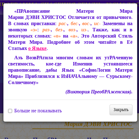
«ПРАвописание Матери Мира
Марии ДЭВИ ХРИСТОС
Отличается от привычного.
В словах приставки:
рас-
,
бес-
,
вос-
,
ис-
Заменены на
звонкую
«з»
:
раз-
,
без-
,
воз-
,
из-
. Также, как и в
некоторых словах:
«о»
на
«а»
. Это Авторский Стиль
Матери Мира. Подробнее об этом читайте в Её
Статьях
о Языке
.
Азъ ВозвРАтила многим словам их утРАченную
светимость, кое-где Изменив устоявшееся
правописание, дабы Язык «СофиоЛогии Матери
Мира» Приблизился к ИзНАЧАльному — Сурьскому-
Солнечному»
Главная
Статьи Марии ДЭВИ ХРИСТОС
(Виктория ПреобРАженская).
Ответы на вопросы, 2010-2026 гг.
Виктория ПреобРАженская. «Чудо Познания». Вопросы и
Ответы. Часть 73 (Видео)
Закрыть
Больше не показывать
Мария ДЭВИ ХРИСТОС