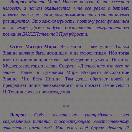
Вопрос:
Матерь Мира! Многое может быть известно
человеку, а потом оказывается, что всё равно в деталях
толком ничего не знаем, круг возможности познания только
разширяется. Это закономерность, поэтому разстраиваться
ни к чему? Даже радует доступность неограниченного
познания БАЖЕНственной Премудрости.
Ответ Матери Мира:
Век живи — век учись! Только
Знание должно быть истинным, а не суррогатным. Ибо тогда
вместо познания произходит заблуждение и уход от Истины.
Мудрецы повторяют слова Сократа:
«Я знаю, что я ничего не
знаю».
Только в Духовном Мире РАзкрыто Абсолютное
Знание, Что Есть Истина. Там душа обретает покой и
прекращает поиск неизведанного, ибо познаёт самоё себя и
ИзТочник своего произхождения.
***
Вопрос:
Соду желательно употреблять из-за
современного питания, способствующего неестественному
закислению организма? Или есть ещё другие факторы?