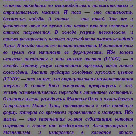
человека находятся во взаимодействии положительных и
отрицательных частот. И ноги — это активность,
движение, ходьба. А голова — это покой. Так же и
физическое тело во время сна имеет красное свечение и
оттого нагревается. В холоде уснуть невозможно, и
только разогреваясь, человек переходит во власть холодной
Луны. И тогда мысль его останавливается. И головной мозг
во время сна начинает её формировать. Ибо голова
человека находится в зоне низких частот (ГСФУ) — в
холоде. Потому разум становится трезвым, когда голова
охлаждена. Значит градация холодных мужских цветов
(ГСФУ) — это минус, или отрицательная низкочастотная
энергия. В холоде Вода замерзает, превращаясь в лёд,
жизнь останавливается, переходя в латентное состояние.
Огненная мысль, раждаясь в Ментале Огня и охлаждаясь в
Астральном Плане Луны, претваряется в себе подобную
форму, которая со временем проявляется в материи. Ибо
мысль — это утончённая живая субстанция, которая
созревает в голове под воздействием Электроэнергии и
Магнетизма и изпаряется в холодное облако