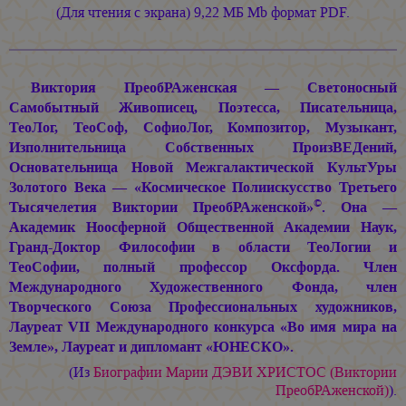
(Для чтения с экрана) 9,22 МБ Mb формат PDF.
Виктория ПреобРАженская — Светоносный
Самобытный Живописец, Поэтесса, Писательница,
ТеоЛог, ТеоСоф, СофиоЛог, Композитор, Музыкант,
Изполнительница Собственных ПроизВЕДений,
Основательница Новой Межгалактической КультУры
Золотого Века — «Космическое Полиискусство Третьего
©
Тысячелетия Виктории ПреобРАженской»
. Она —
Академик Ноосферной Общественной Академии Наук,
Гранд-Доктор Философии в области ТеоЛогии и
ТеоСофии, полный профессор Оксфорда. Член
Международного Художественного Фонда, член
Творческого Союза Профессиональных художников,
Лауреат VII Международного конкурса «Во имя мира на
Земле», Лауреат и дипломант «ЮНЕСКО».
(Из
Биографии
Марии ДЭВИ ХРИСТОС
(Виктории
ПреобРАженской)
).