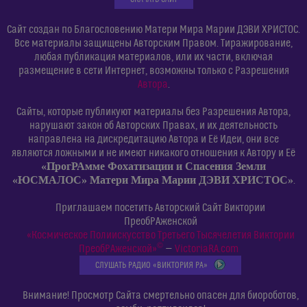
Сайт создан по Благословению Матери Мира Марии ДЭВИ ХРИСТОС.
Все материалы защищены Авторским Правом. Тиражирование,
любая публикация материалов, или их части, включая
размещение в сети Интернет, возможны только с Разрешения
Автора
.
Сайты, которые публикуют материалы без Разрешения Автора,
нарушают закон об Авторских Правах, и их деятельность
направлена на дискредитацию Автора и Её Идеи, они все
являются ложными и не имеют никакого отношения к Автору и Её
«ПрогРАмме Фохатизации и Спасения Земли
«ЮСМАЛОС» Матери Мира Марии ДЭВИ ХРИСТОС»
.
Приглашаем посетить Авторский Сайт Виктории
ПреобРАженской
«Космическое Полиискусство Третьего Тысячелетия Виктории
©
ПреобРАженской»
—
VictoriaRA.com
СЛУШАТЬ РАДИО «ВИКТОРИЯ РА»
Внимание! Просмотр Сайта смертельно опасен для биороботов,