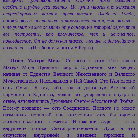
вмещении противоположений. Обычно такое вмещение
особенно трудно усваивается. На пути многих оно является
непреоборимым камнем преткновения. Владыка Будда,
прежде всего, настаивал на таком вмещении и, если замечал,
что ученик не мог осилить эту основу, на которой держится
всё построение, как космическое, так и жизненное,
повседневное, Он не допускал такого ученика к дальнейшему
познанию…»
(Из сборника писем Е.Рерих).
Ответ Матери Мира:
Согласна с этим. Ибо только
Матерь Мира Приводит мир к Единению всех вещей,
начиная от Единства Великого Женственного и Великого
Мужественного, Находящихся в Ней Самой. Это РАвновесие
есть Смысл Бытия, ибо, только достигнув Вселенской
Гармонии и Единства, можно всё упорядочить внутри и
отвне, наполнившись Духовным Светом Абсолютной Любви.
Посему познание — есть Соединение. Полнота не может
называться полнотой при отсутствии хотя бы одного
жизненно-важного элемента. Изкажение Ауры — есть
нарушение потока СветоПроникновения Духа, а это
отсутствие внутренней и внешней гармонии и