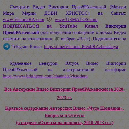
Смотрите Видео Виктории ПреобРАженской (Матери
Мира
Марии ДЭВИ ХРИСТОС
) на Сайтах:
www.VictoriaRA.com
www.USMALOS.com
.
ПОДПИСАТЬСЯ
на YouTube Канал
Виктории
ПреобРАженской
(для получения сообщений о новых Видео
нажмите на колокольчик
выбрав «Всё»). Подпишитесь на
Telegram Канал
https://t.me/Victoria_PreobRAzhenskaya
.
Удалённые цензурой Ютуба Видео Виктории
ПреобРАженской на альтернативной платформе
https://www.brighteon.com/channels/victoriara
Все Авторские Видео Виктории ПреобРАженской за 2020-
2023 гг.
Краткое содержание Авторских Видео «Чудо Познания».
Вопросы и Ответы
(в разделе «Ответы на вопросы, 2010-2023 гг.»)