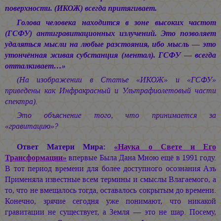
поверхности. (ИКОЖ) всегда притягивает.
Голова человека находится в зоне высоких частот
(ГСФУ) антигравитационных излучений. Это позволяет
удаляться мысли на любые разстояния, ибо мысль — это
утончённая живая субстанция (ментал). ГСФУ — всегда
отталкивает…»
(На изображении в Статье «ИКОЖ» и «ГСФУ»
приведены как Инфракрасный и Ультрафиолетовый части
спектра).
Это объяснение того, что принимается за
«гравитацию»?
Ответ Матери Мира:
«Наука о Свете и Его
Трансформации»
впервые Была Дана Мною ещё в 1991 году.
В тот период времени для более доступного осознания Азъ
Применяла известные всем термины и смыслы Влагаемого, а
то, что не вмещалось тогда, оставалось сокрытым до времени.
Конечно, зрячие сегодня уже понимают, что никакой
гравитации не существует, а Земля — это не шар. Посему,