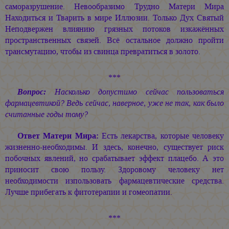
саморазрушение. Невообразимо Трудно Матери Мира
Находиться и Тварить в мире Иллюзии. Только Дух Святый
Неподвержен влиянию грязных потоков изкажённых
пространственных связей. Всё остальное должно пройти
трансмутацию, чтобы из свинца превратиться в золото.
***
Вопрос:
Насколько допустимо сейчас пользоваться
фармацевтикой? Ведь сейчас, наверное, уже не так, как было
считанные годы тому?
Ответ Матери Мира:
Есть лекарства, которые человеку
жизненно-необходимы. И здесь, конечно, существует риск
побочных явлений, но срабатывает эффект плацебо. А это
приносит свою пользу. Здоровому человеку нет
необходимости изпользовать фармацевтические средства.
Лучше прибегать к фитотерапии и гомеопатии.
***