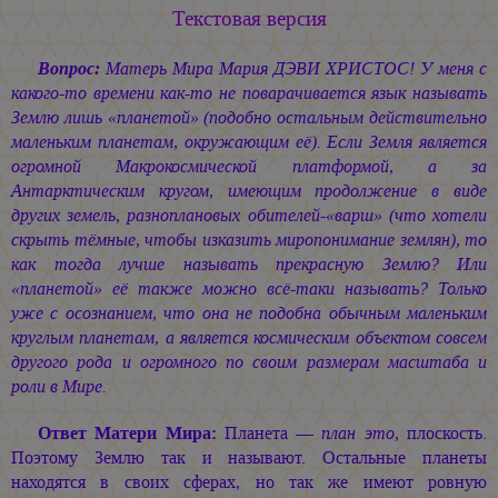
Текстовая версия
Вопрос:
Матерь Мира
Мария ДЭВИ ХРИСТОС!
У меня с
какого-то времени как-то не поварачивается язык называть
Землю лишь «планетой» (подобно остальным действительно
маленьким планетам, окружающим её). Если Земля является
огромной Макрокосмической платформой, а за
Антарктическим кругом, имеющим продолжение в виде
других земель, разноплановых обителей-«варш» (что хотели
скрыть тёмные, чтобы изказить миропонимание землян), то
как тогда лучше называть прекрасную Землю? Или
«планетой» её также можно всё-таки называть? Только
уже с осознанием, что она не подобна обычным маленьким
круглым планетам, а является космическим объектом совсем
другого рода и огромного по своим размерам масштаба и
роли в Мире.
Ответ Матери Мира:
Планета —
план это
, плоскость.
Поэтому Землю так и называют. Остальные планеты
находятся в своих сферах, но так же имеют ровную