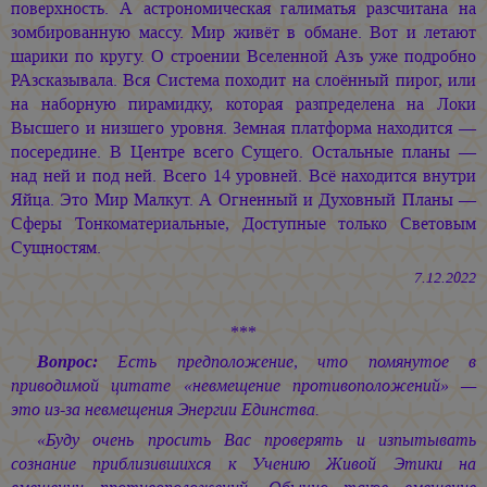
поверхность. А астрономическая галиматья разсчитана на
зомбированную массу. Мир живёт в обмане. Вот и летают
шарики по кругу. О строении Вселенной Азъ уже подробно
РАзсказывала. Вся Система походит на слоённый пирог, или
на наборную пирамидку, которая разпределена на Локи
Высшего и низшего уровня. Земная платформа находится —
посередине. В Центре всего Сущего. Остальные планы —
над ней и под ней. Всего 14 уровней. Всё находится внутри
Яйца. Это Мир Малкут. А Огненный и Духовный Планы —
Сферы Тонкоматериальные, Доступные только Световым
Сущностям.
7.12.2022
***
Вопрос:
Есть предположение, что помянутое в
приводимой цитате «невмещение противоположений» —
это из-за невмещения Энергии Единства.
«Буду очень просить Вас проверять и изпытывать
сознание приблизившихся к Учению Живой Этики на