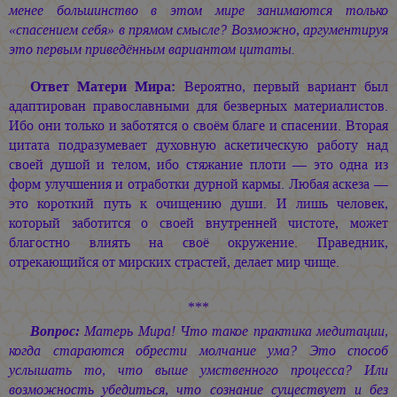
менее большинство в этом мире занимаются только
«спасением себя» в прямом смысле? Возможно, аргументируя
это первым приведённым вариантом цитаты.
Ответ Матери Мира:
Вероятно, первый вариант был
адаптирован православными для безверных материалистов.
Ибо они только и заботятся о своём благе и спасении. Вторая
цитата подразумевает духовную аскетическую работу над
своей душой и телом, ибо стяжание плоти — это одна из
форм улучшения и отработки дурной кармы. Любая аскеза —
это короткий путь к очищению души. И лишь человек,
который заботится о своей внутренней чистоте, может
благостно влиять на своё окружение. Праведник,
отрекающийся от мирских страстей, делает мир чище.
***
Вопрос:
Матерь Мира! Что такое практика медитации,
когда стараются обрести молчание ума? Это способ
услышать то, что выше умственного процесса? Или
возможность убедиться, что сознание существует и без