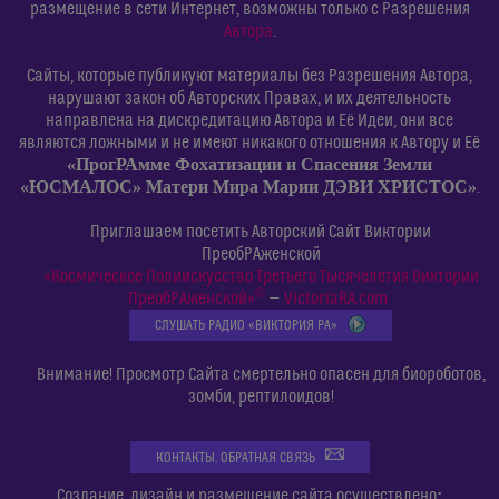
размещение в сети Интернет, возможны только с Разрешения
Автора
.
Сайты, которые публикуют материалы без Разрешения Автора,
нарушают закон об Авторских Правах, и их деятельность
направлена на дискредитацию Автора и Её Идеи, они все
являются ложными и не имеют никакого отношения к Автору и Её
«ПрогРАмме Фохатизации и Спасения Земли
«ЮСМАЛОС» Матери Мира Марии ДЭВИ ХРИСТОС»
.
Приглашаем посетить Авторский Сайт Виктории
ПреобРАженской
«Космическое Полиискусство Третьего Тысячелетия Виктории
©
ПреобРАженской»
—
VictoriaRA.com
СЛУШАТЬ РАДИО «ВИКТОРИЯ РА»
Внимание! Просмотр Сайта смертельно опасен для биороботов,
зомби, рептилоидов!
КОНТАКТЫ. ОБРАТНАЯ СВЯЗЬ
:
Создание, дизайн и размещение сайта осуществлено