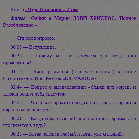
Книга
«Чудо Познания», 2 том
.
Фильм
«Фейки о Марии ДЭВИ ХРИСТОС. Полное
Разоблачение!»
.
Список вопросов.
00:00 — Вступление.
00:33 — Почему мы не замечаем эго, когда оно
проявляется?
01:14 — Каин разкается (или уже осознал) в конце
Спасительной ПрогРАммы «ЮСМАЛОС»?
02:44 — Вопрос о высказывании: «Стяжи дух мирен, и
тысячи вокруг тебя спасутся».
04:05 — Что такое практика медитации, когда стараются
обрести молчание ума?
05:01 — Когда говарится: «И демоны строят храмы», то
что имеется в виду?
06:23 — Когда человек слабый и когда уже сильный?