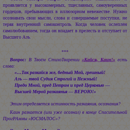
проявляется у высокомерных, тщеславных, самоуверенных
гордецов, пребывающих в иллюзорном невежестве. Нужно
осознавать свои мысли, слова и совершаемые поступки, не
теряя внутренний самоконтроль. Когда человек ослеплён
самолюбованием, тогда он впадает в прелесть и отступает от
Высшего Азъ.
***
Вопрос:
В Твоём СтихоТварении
«Кайся, Каин!»
есть
слова:
«…Так разкайся же, бедный Мой, грешный!
Азъ — твой Судия Строгий и Нежный!
Предо Мной, пред Петром и пред Церковью —
Высшей Мерой разкаянья — ВЕРОЮ!»
Этим определяется истинность разкаяния, осознания?
Каин разкается (или уже осознал) в конце Спасительной
ПрогРАммы «ЮСМАЛОС»?