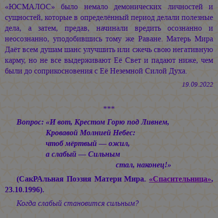
«ЮСМАЛОС» было немало демонических личностей и
сущностей, которые в определённый период делали полезные
дела, а затем, предав, начинали вредить осознанно и
неосознанно, уподобившись тому же Раване. Матерь Мира
Даёт всем душам шанс улучшить или сжечь свою негативную
карму, но не все выдерживают Её Свет и падают ниже, чем
были до соприкосновения с Её Неземной Силой Духа.
19.09.2022
***
Вопрос: «И вот, Крестом Горю под Ливнем,
Кровавой Молнией Небес:
чтоб мёртвый — ожил,
а слабый — Сильным
стал, наконец!»
(СакРАльная Поэзия Матери Мира.
«Спасительница»
,
23.10.1996).
Когда слабый становится сильным?