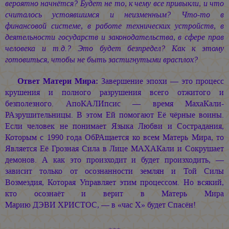
вероятно начнётся? Будет не то, к чему все привыкли, и что
считалось устоявшимся и неизменным? Что-то в
финансовой системе, в работе технических устройств, в
деятельности государств и законодательства, в сфере прав
человека и т.д.? Это будет безпредел? Как к этому
готовиться, чтобы не быть застигнутыми врасплох?
Ответ Матери Мира:
Завершение эпохи — это процесс
крушения и полного разрушения всего отжитого и
безполезного. АпоКАЛИпсис — время МахаКали-
РАзрушительницы. В этом Ей помогают Её чёрные воины.
Если человек не понимает Языка Любви и Сострадания,
Которым с 1990 года ОбРАщается ко всем Матерь Мира, то
Является Её Грозная Сила в Лице МАХАКали и Сокрушает
демонов. А как это произходит и будет произходить, —
зависит только от осознанности землян и Той Силы
Возмездия, Которая Управляет этим процессом. Но всякий,
кто осознаёт и верит в Матерь Мира
Марию ДЭВИ ХРИСТОС, —
в «час Х» будет Спасён!