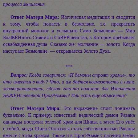
процесса мышления.
Ответ Матери Мира:
Йогическая медитация и сводится
к тому, чтобы попасть в безмолвие, т.е. прекратить
внутренний монолог и услышать Само Безмолвие — Мир
БлаЖЕНного Сияния и СоВЕРшенства, в Котором пребывает
освабаждённая душа. Сказано же: молчание — золото. Когда
наступает Безмолвие, — открывается Золото Духа.
***
Вопрос:
Когда говарится: «И демоны строят храмы», то
что имеется в виду? Что, и им даётся возможность и шанс
эволюционировать, сделав что-то полезное для Изполнения
БАЖЕНственной ПрогРАммы? Или есть ещё объяснения?
Ответ Матери Мира:
Это выражение стоит понимать
буквально. К примеру, известный ведический демон Равана
однажды построил золотой храм для Шивы, а затем Его унёс
с собой, когда Шива Отказался стать собственностью Раваны
вместе с этим храмом. Также и в ПрогРАмме Спасения Земли