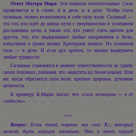
Ответ Матери Мира:
Эти понятия относительные. Сила
проявляется и в слове, и в деле, и в духе. Чтобы стать
сильным, нужно возпитывать в себе силу воли. Сильный —
это тот, кто идёт до конца пути с уверенностью в успешном
достижении цели, а также тот, кто умеет стать щитом для
других, тот, кто выдерживает любые напряжения и боли,
изпытания и уроки жизни. Критериев немало. Но основная
сила — в духе. И если дух крепок, то можно выдержать
любые трудности.
Сильным становятся в момент ответственности за судьбу
своих ближних, понимая, что защитить их более некому. Или
же, когда обретается сила воли, крепкое здоровье, духовная
цельность.
К примеру, К.Маркс писал, что
«сила женщины — в её
слабости».
***
Вопрос:
Есть такой термин, как «час
X
», который
может быть запущен тёмными. Что в этот период