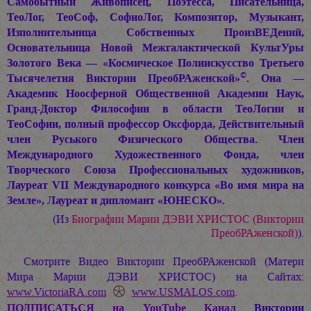
Самобытный Живописец, Поэтесса, Писательница,
ТеоЛог, ТеоСоф, СофиоЛог, Композитор, Музыкант,
Изполнительница Собственных ПроизВЕДений,
Основательница Новой Межгалактической КультУры
Золотого Века — «Космическое Полиискусство Третьего
©
Тысячелетия Виктории ПреобРАженской»
. Она —
Академик Ноосферной Общественной Академии Наук,
Гранд-Доктор Философии в области ТеоЛогии и
ТеоСофии, полный профессор Оксфорда, Действительный
член Руського Физического Общества. Член
Международного Художественного Фонда, член
Творческого Союза Профессиональных художников,
Лауреат VII Международного конкурса «Во имя мира на
Земле», Лауреат и дипломант «ЮНЕСКО».
(Из
Биографии
Марии ДЭВИ ХРИСТОС
(Виктории
ПреобРАженской)
).
Смотрите Видео Виктории ПреобРАженской (Матери
Мира
Марии ДЭВИ ХРИСТОС
) на Сайтах:
www.VictoriaRA.com
www.USMALOS.com
.
ПОДПИСАТЬСЯ
на YouTube Канал
Виктории