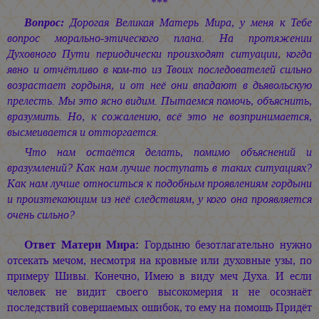
***
Вопрос:
Дорогая Великая Матерь Мира, у меня к Тебе
вопрос морально-этического плана. На протяжении
Духовного Пути периодически произходят ситуации, когда
явно и отчётливо в ком-то из Твоих последователей сильно
возрастает гордыня, и от неё они впадают в дьявольскую
прелесть. Мы это ясно видим. Пытаемся помочь, объяснить,
вразумить. Но, к сожалению, всё это не возпринимается,
высмеивается и отторгается.
Что нам остаётся делать, помимо объяснений и
вразумлений? Как нам лучше поступать в таких ситуациях?
Как нам лучше относиться к подобным проявлениям гордыни
и произтекающим из неё следствиям, у кого она проявляется
очень сильно?
Ответ Матери Мира:
Гордыню безотлагательно нужно
отсекать мечом, несмотря на кровные или духовные узы, по
примеру Шивы. Конечно, Имею в виду меч Духа. И если
человек не видит своего высокомерия и не осознаёт
последствий совершаемых ошибок, то ему на помощь Придёт