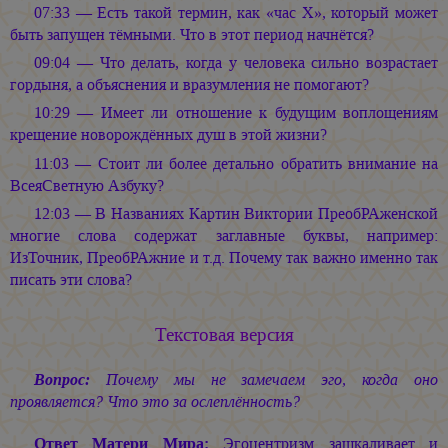
07:33 — Есть такой термин, как «час X», который может
быть запущен тёмными. Что в этот период начнётся?
09:04 — Что делать, когда у человека сильно возрастает
гордыня, а объяснения и вразумления не помогают?
10:29 — Имеет ли отношение к будущим воплощениям
крещение новорождённых душ в этой жизни?
11:03 — Стоит ли более детально обратить внимание на
ВсеяСветную Азбуку?
12:03 — В Названиях Картин Виктории ПреобРАженской
многие слова содержат заглавные буквы, например:
ИзТочник, ПреобРАжние и т.д. Почему так важно именно так
писать эти слова?
Текстовая версия
Вопрос:
Почему мы не замечаем эго, когда оно
проявляется? Что это за ослеплённость?
Ответ Матери Мира:
Эгоцентризм зашкаливает и