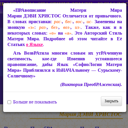
«ПРАвописание Матери Мира
Марии ДЭВИ ХРИСТОС
Отличается от привычного.
В словах приставки:
рас-
,
бес-
,
вос-
,
ис-
Заменены на
звонкую
«з»
:
раз-
,
без-
,
воз-
,
из-
. Также, как и в
некоторых словах:
«о»
на
«а»
. Это Авторский Стиль
Матери Мира. Подробнее об этом читайте в Её
Статьях
о Языке
.
Азъ ВозвРАтила многим словам их утРАченную
светимость, кое-где Изменив устоявшееся
правописание, дабы Язык «СофиоЛогии Матери
Мира» Приблизился к ИзНАЧАльному — Сурьскому-
Солнечному»
Главная
Статьи Марии ДЭВИ ХРИСТОС
(Виктория ПреобРАженская).
Ответы на вопросы, 2010-2026 гг.
Виктория ПреобРАженская. «Чудо Познания». Вопросы и
Ответы. Часть 64 (Видео)
Закрыть
Больше не показывать
Мария ДЭВИ ХРИСТОС