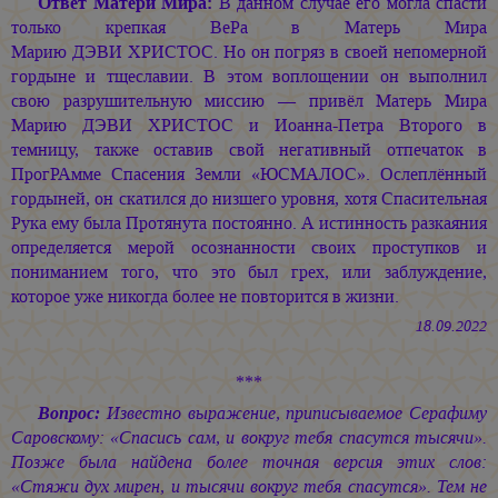
Ответ Матери Мира:
В данном случае его могла спасти
только крепкая ВеРа в Матерь Мира
Марию ДЭВИ ХРИСТОС.
Но он погряз в своей непомерной
гордыне и тщеславии. В этом воплощении он выполнил
свою разрушительную миссию — привёл Матерь Мира
Марию ДЭВИ ХРИСТОС
и
Иоанна-Петра
Второго в
темницу, также оставив свой негативный отпечаток в
ПрогРАмме Спасения Земли «ЮСМАЛОС». Ослеплённый
гордыней, он скатился до низшего уровня, хотя Спасительная
Рука ему была Протянута постоянно. А истинность разкаяния
определяется мерой осознанности своих проступков и
пониманием того, что это был грех, или заблуждение,
которое уже никогда более не повторится в жизни.
18.09.2022
***
Вопрос:
Известно выражение, приписываемое Серафиму
Саровскому: «Спасись сам, и вокруг тебя спасутся тысячи».
Позже была найдена более точная версия этих слов:
«Стяжи дух мирен, и тысячи вокруг тебя спасутся». Тем не