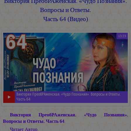
Виктория ПреобРАженская. «Чудо Познания».
Вопросы и Ответы.
Часть 64 (Видео)
13:23
Виктория ПреобРАженская. «Чудо Познания». Вопросы и Ответы.
Часть 64
Виктория ПреобРАженская. «Чудо Познания».
Вопросы и Ответы. Часть 64
.
Читает Автор.