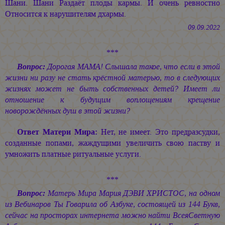
Шани. Шани Раздаёт плоды кармы. И очень ревностно
Относится к нарушителям дхармы.
09.09.2022
***
Вопрос:
Дорогая МАМА! Слышала такое, что если в этой
жизни ни разу не стать крёстной матерью, то в следующих
жизнях может не быть собственных детей? Имеет ли
отношение к будущим воплощениям крещение
новорождённых душ в этой жизни?
Ответ Матери Мира:
Нет, не имеет. Это предразсудки,
созданные попами, жаждущими увеличить свою паству и
умножить платные ритуальные услуги.
***
Вопрос:
Матерь Мира
Мария ДЭВИ ХРИСТОС,
на одном
из Вебинаров Ты Говарила об Азбуке, состоящей из 144 Букв,
сейчас на просторах интернета можно найти ВсеяСветную