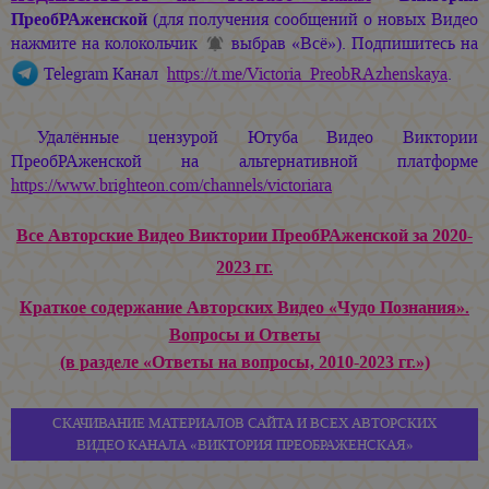
ПреобРАженской
(для получения сообщений о новых Видео
нажмите на колокольчик
выбрав «Всё»). Подпишитесь на
Telegram Канал
https://t.me/Victoria_PreobRAzhenskaya
.
Удалённые цензурой Ютуба Видео Виктории
ПреобРАженской на альтернативной платформе
https://www.brighteon.com/channels/victoriara
Все Авторские Видео Виктории ПреобРАженской за 2020-
2023 гг.
Краткое содержание Авторских Видео «Чудо Познания».
Вопросы и Ответы
(в разделе «Ответы на вопросы, 2010-2023 гг.»)
СКАЧИВАНИЕ МАТЕРИАЛОВ САЙТА И ВСЕХ АВТОРСКИХ
ВИДЕО КАНАЛА «ВИКТОРИЯ ПРЕОБРАЖЕНСКАЯ»