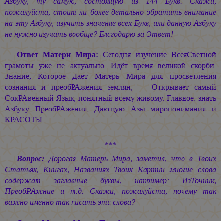
Азбуку, ту самую, состоящую из 144 Букв. Скажи,
пожалуйста, стоит ли более детально обратить внимание
на эту Азбуку, изучить значение всех Букв, или данную Азбуку
не нужно изучать вообще? Благодарю за Ответ!
Ответ Матери Мира:
Сегодня изучение ВсеяСветной
грамоты уже не актуально. Идёт время великой скорби.
Знание, Которое Даёт Матерь Мира для просветления
сознания и преобРАжения землян, — Открывает самый
СокРАвенный Язык, понятный всему живому. Главное: знать
Азбуку ПреобРАжения, Дающую Азы миропонимания и
КРАСОТЫ.
***
Вопрос:
Дорогая Матерь Мира, заметил, что в Твоих
Статьях, Книгах, Названиях Твоих Картин многие слова
содержат заглавные буквы, например: ИзТочник,
ПреобРАжние и т.д. Скажи, пожалуйста, почему так
важно именно так писать эти слова?