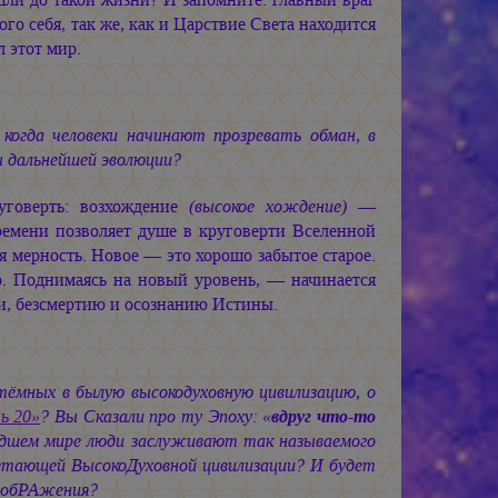
го себя, так же, как и Царствие Света находится
л этот мир.
огда человеки начинают прозревать обман, в
ы дальнейшей эволюции?
говерть: возхождение
(высокое хождение)
—
ремени позволяет душе в круговерти Вселенной
я мерность. Новое — это хорошо забытое старое.
о. Поднимаясь на новый уровень, — начинается
ти, безсмертию и осознанию Истины.
мных в былую высокодуховную цивилизацию, о
ь 20»
? Вы Сказали про ту Эпоху: «
вдруг что-то
падшем мире люди заслуживают так называемого
ветающей ВысокоДуховной цивилизации? И будет
реобРАжения?