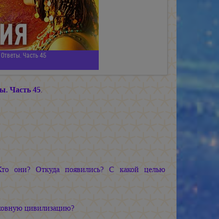
Ответы. Часть 45
ы. Часть 45
.
 Кто они? Откуда появились? С какой целью
уховную цивилизацию?