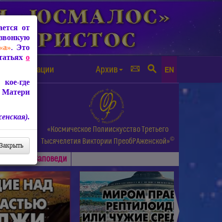
ется от
звонкую
«а»
. Это
Статьях
о
а от чипизации
Архив
EN
кое-где
 Матери
енская).
а.
«Космическое Полиискусство Третьего
©
и др.
Тысячелетия
Виктории ПреобРАженской»
Закрыть
Основные
Заповеди
►