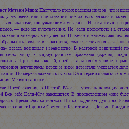
вет Матери Мира:
Наступило время падения нравов, что и выз
ия, у человека или цивилизации всегда есть начало и коне
лась великанами, сооружающими мегалиты. И все античные стро
измов, — дело их рукотварения. Но, если посмотреть на стары
ствовали и низкорослые существа. И явно эти «нижестоящие» б
 обращались: «ваше высочество», «ваше величество», «ваше 
ода» всегда возникает неравенство. В кастовой ведической г
ал свою нишу в мироустройстве: брахманы (жрецы), цари
олюдины. При этом каждый, пребывая на своём уровне, гармо
 гармония нарушилась: верхи и низы перестали уживаться друг
зации. По мере отдаления от Сатья-Юги теряется благость в м
ация. Меняются эпохи.
сле Преображения, в Шестой РАсе — уровень живущих дости
ой Век, ибо Кали-Юга завершится. В просветлённом мире бу
дрость. Время Эволюционного Витка поднимет души на Урове
ечество станет Единым Световым Братством — Детьми Триед