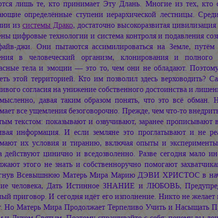
ются лишь те, кто принимает Эту Длань. Многие из тех, кто
ающие определённые ступени иерархической лестницы. Среди
лии из
системы Драко
, достаточно высокоразвитая цивилизация
ены цифровые технологии и система контроля и подавления соз
файв-джи. Они пытаются ассимилироваться на Земле, путём 
ения в человеческий организм, клонирования и полного 
асные тела и эмоции — это то, чем они не обладают. Поэтому 
деть этой территорией. Кто им позволил здесь верховодить? С
ивого согласия на унижение собственного достоинства и лишен
смысленно, давая таким образом понять, что это всё обман. 
ает все ущемления безоговорочно. Прежде, чем что-то внедрит
ым текстом: показывают и озвучивают, заранее прописывают в 
ивая информация. И если земляне это проглатывают и не ре
мают их условия и тиранию, включая опыты и эксперименты,
а действуют цинично и вседозволенно. Разве сегодня мало и
лжают этого не знать и собственноручно помогают захватчика
гнув Всевышнюю Матерь Мира
Марию ДЭВИ ХРИСТОС
в на
ние человека, Дать Истинное ЗНАНИЕ и ЛЮБОВЬ, Предупред
ый приговор. И сегодня идёт его изполнение. Никто не желает 
т. Но Матерь Мира Продолжает Терпеливо Учить и Насыщать 
м и Духом Святым. Поэтому спрашивайте с себя: почему вы дош