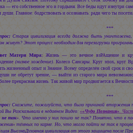
ка — его собственное эго и гордыня. Все беды идут изнутри само
 души. Главное: бодрствовать и осознавать: ради чего ты посети
***
прос:
Старая цивилизация всегда должна быть уничтожена, к
ом живут? Этот процесс необходим для перезагрузки программ
вет Матери Мира:
Жизнь — это вечное взРАщение и кру
ждение
(низкое хождение)
. Колесо Сансары. Круг эпох, круг В
ть жизненный опыт и Знание. Всему определён свой срок и сво
души не обретут зрение, — выйти из старого мира невозможн
более прекрасная жизнь. Так живой мир продвигается к Вечнос
***
прос:
Скажите, пожалуйста, что было причиной вторжения тё
ой Вы Разсказывали в недавнем Видео:
«
«Чудо Познания»
. Част
 не так
». Что именно у них пошло не так? Понятно, что в 
жения» тёмных по карме. Но, что могло пойти не так в проц
дущая ВысокоДуховная цивилизация от этого защищена после П