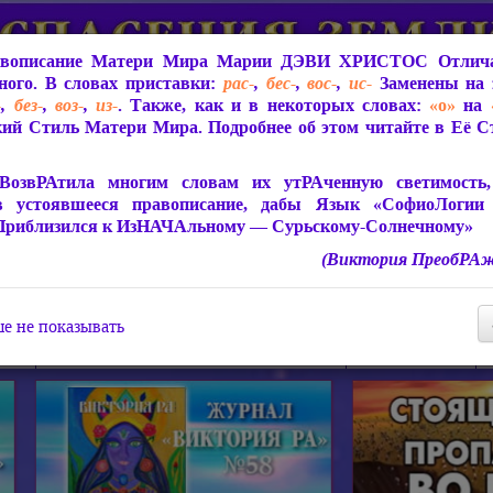
вописание Матери Мира
Марии ДЭВИ ХРИСТОС
Отлича
ого. В словах приставки:
рас-
,
бес-
,
вос-
,
ис-
Заменены на 
-
,
без-
,
воз-
,
из-
. Также, как и в некоторых словах:
«о»
на
ий Стиль Матери Мира. Подробнее об этом читайте в Её 
 Мира
О ПрогРАмме «ЮСМАЛОС»
Библиотека
Защит
ВозвРАтила многим словам их утРАченную светимость, 
в устоявшееся правописание, дабы Язык «СофиоЛогии
Приблизился к ИзНАЧАльному — Сурьскому-Солнечному»
(Виктория ПреобРАж
СофиоЛогия Матери Мира
Живое Слово Матери Мир
Статьи, Книги, Видео, Аудио 
е не показывать
ира
Пророчества о Явлении Матери Мира
Молитва Света