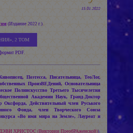
15.01.2022
том
(Издание 2022 г.).
НИЯ», 2 ТОМ
 формат PDF.
описец, Поэтесса, Писательница, ТеоЛог,
Собственных ПроизВЕДений, Основательница
ское Полиискусство Третьего Тысячелетия
щественной Академии Наук, Гранд-Доктор
р Оксфорда, Действительный член Руського
енного Фонда, член Творческого Союза
нкурса «Во имя мира на Земле», Лауреат и
 ДЭВИ ХРИСТОС
(Виктории ПреобРАженской)
).