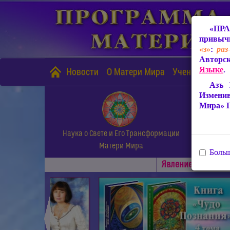
«ПРА
привычн
«з»
:
раз
Авторск
Языке
.
Новости
О Матери Мира
Учение Матери
Азъ 
Измени
Мира» 
Наука о Свете и Его Трансформации
Матери Мира
Больш
Явлениe Матери М
◄