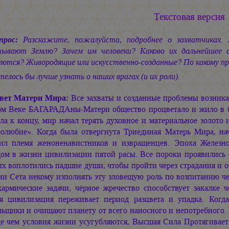
Текстовая версия
прос:
Разскажите, пожалуйста, подробнее о захватчиках.
тывают Землю? Зачем им человеки? Каково их дальнейшее 
ются? Живородящие или искусственно-созданные? По какому пра
телось бы лучше узнать о наших врагах (и их роли).
вет Матери Мира:
Все захваты и созданные проблемы возника
ом Веке БАГАРАДАны-Матери общество процветало и жило в бл
ла к концу, мир начал терять духовное и материальное золото
ролюбие». Когда была отвергнута Триединая Матерь Мира, нач
тил племя женоненавистников и извращенцев. Эпоха Желе
дом в жизни цивилизации пятой расы. Все пороки проявились 
х воплотились падшие души, чтобы пройти через страдания и о
ни Сета некому изполнять эту зловещую роль по возпитанию че
кармические задачи, чёрное жречество способствует закалке
я цивилизация переживает период разцвета и упадка. Когд
ьщики и очищают планету от всего наносного и непотребного. 
е чем условия жизни усугубляются, Высшая Сила Протягивае