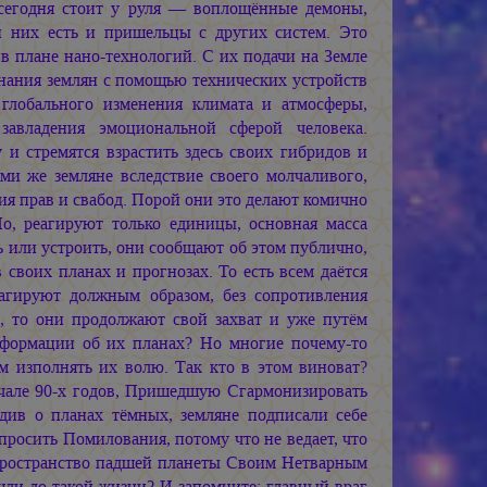
 сегодня стоит у руля — воплощённые демоны,
 них есть и пришельцы с других систем. Это
 в плане нано-технологий. С их подачи на Земле
нания землян с помощью технических устройств
глобального изменения климата и атмосферы,
завладения эмоциональной сферой человека.
и стремятся взрастить здесь своих гибридов и
ами же земляне вследствие своего молчаливого,
ия прав и свабод. Порой они это делают комично
Но, реагируют только единицы, основная масса
ь или устроить, они сообщают об этом публично,
своих планах и прогнозах. То есть всем даётся
агируют должным образом, без сопротивления
 то они продолжают свой захват и уже путём
нформации об их планах? Но многие почему-то
м изполнять их волю. Так кто в этом виноват?
чале 90-х годов, Пришедшую Сгармонизировать
ив о планах тёмных, земляне подписали себе
просить Помилования, потому что не ведает, что
Пространство падшей планеты Своим Нетварным
ли до такой жизни? И запомните: главный враг