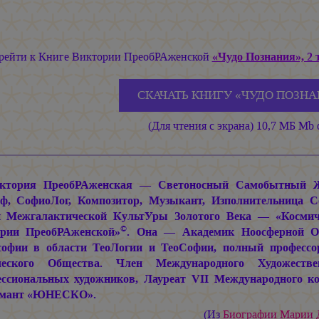
рейти к Книге Виктории ПреобРАженской
«Чудо Познания», 2 
СКАЧАТЬ КНИГУ «ЧУДО ПОЗНА
(Для чтения с экрана) 10,7 МБ Mb
ктория ПреобРАженская — Светоносный Самобытный Жив
ф, СофиоЛог, Композитор, Музыкант, Изполнительница 
 Межгалактической КультУры Золотого Века — «Космиче
©
рии ПреобРАженской»
. Она — Академик Ноосферной Об
офии в области ТеоЛогии и ТеоСофии, полный профессо
ческого Общества. Член Международного Художеств
ссиональных художников, Лауреат VII Международного ко
омант «ЮНЕСКО».
(Из
Биографии
Марии