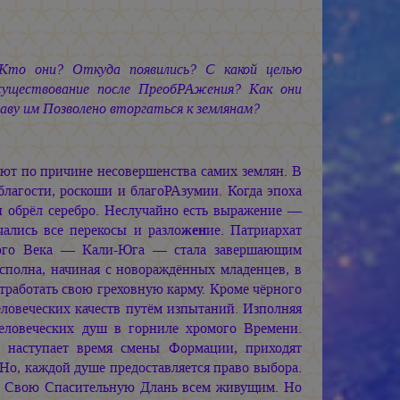
 Кто они? Откуда появились? С какой целью
существование после ПреобРАжения? Как они
ву им Позволено вторгаться к землянам?
ют по причине несовершенства самих землян. В
агости, роскоши и благоРАзумии. Когда эпоха
 и обрёл серебро. Неслучайно есть выражение —
ались все перекосы и разло
жен
ие. Патриархат
зного Века — Кали-Юга — стала завершающим
сполна, начиная с новораждённых младенцев, в
тработать свою греховную карму. Кроме чёрного
ловеческих качеств путём изпытаний. Изполняя
 человеческих душ в горниле хромого Времени.
а наступает время смены Формации, приходят
Но, каждой душе предоставляется право выбора.
т Свою Спасительную Длань всем живущим. Но