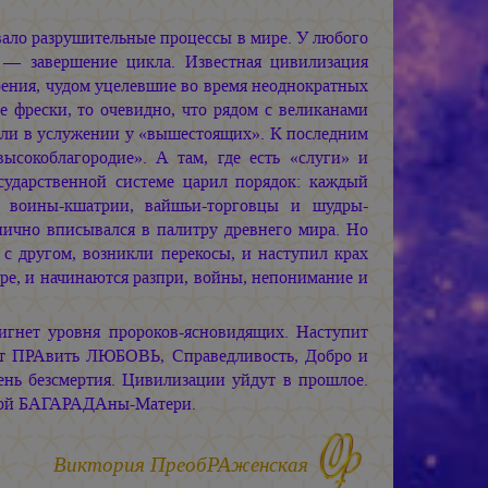
вало разрушительные процессы в мире. У любого
ц — завершение цикла. Известная цивилизация
ения, чудом уцелевшие во время неоднократных
е фрески, то очевидно, что рядом с великанами
ыли в услужении у «вышестоящих». К последним
высокоблагородие». А там, где есть «слуги» и
осударственной системе царил порядок: каждый
, воины-кшатрии, вайшьи-торговцы и шудры-
нично вписывался в палитру древнего мира. Но
 с другом, возникли перекосы, и наступил крах
ире, и начинаются разпри, войны, непонимание и
гнет уровня пророков-ясновидящих. Наступит
дет ПРАвить ЛЮБОВЬ, Справедливость, Добро и
нь безсмертия. Цивилизации уйдут в прошлое.
иной БАГАРАДАны-Матери.
Виктория ПреобРАженская