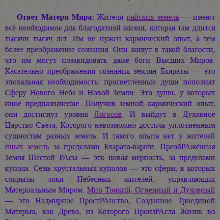
Ответ Матери Мира:
Жители
райских земель
— имеют
всё необходимое для благодатной жизни, которая там длится
тысячи тысяч лет. Им не нужен кармический опыт, а тем
более преображение сознания. Они живут в такой благости,
что им могут позавидовать даже боги Высших Миров.
Касательно преображения сознания землян Бхараты — это
эпохальная необходимость: просветлённые души пополнят
Сферу Нового Неба и Новой Земли. Это души, у которых
иное предназначение. Получив земной кармический опыт,
они достигнут уровня
Логосов
. И выйдут в Духовное
Царство Света, Которого невозможно достичь уплотнённым
сущностям разных земель. И такого опыта нет у жителей
иных земель
за пределами Бхарата-варши. ПреобРАжённая
Земля Шестой РАсы — это новая мерность, за пределами
купола. Семь хрустальных куполов — это сферы, в которых
сокрыты локи Небесных жителей, управляющих
Материальным Миром.
Мир Тонкий, Огненный и Духовный
— это Надмирное ПростРАнство, Созданное Триединой
Матерью, как Древо, из Которого ПроизРАсла Жизнь во