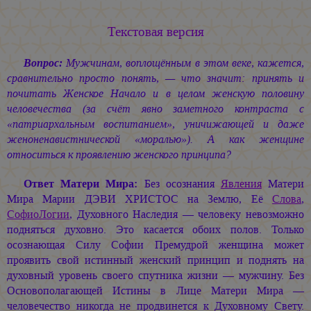
Текстовая версия
Вопрос:
Мужчинам, воплощённым в этом веке, кажется,
сравнительно просто понять, — что значит: принять и
почитать Женское Начало и в целом женскую половину
человечества (за счёт явно заметного контраста с
«патриархальным воспитанием», уничижающей и даже
женоненавистнической «моралью»). А как женщине
относиться к проявлению женского принципа?
Ответ Матери Мира:
Без осознания
Явления
Матери
Мира
Марии ДЭВИ ХРИСТОС
на Землю, Её
Слова
,
СофиоЛогии
, Духовного Наследия — человеку невозможно
подняться духовно. Это касается обоих полов. Только
осознающая Силу Софии Премудрой женщина может
проявить свой истинный женский принцип и поднять на
духовный уровень своего спутника жизни — мужчину. Без
Основополагающей Истины в Лице Матери Мира —
человечество никогда не продвинется к Духовному Свету.