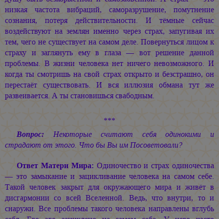
низкая частота вибраций, саморазрушение, помутнение
сознания, потеря действительности. И тёмные сейчас
воздействуют на землян именно через страх, запугивая их
тем, чего не существует на самом деле. Повернуться лицом к
страху и заглянуть ему в глаза — вот решение данной
проблемы. В жизни человека нет ничего невозможного. И
когда ты смотришь на свой страх открыто и безстрашно, он
перестаёт существовать. И вся иллюзия обмана тут же
развеивается. А ты становишься свабодным.
***
Вопрос:
Некоторые считают себя одинокими и
страдают от этого. Что бы Вы им Посоветовали?
Ответ Матери Мира:
Одиночество и страх одиночества
— это замыкание и зацикливание человека на самом себе.
Такой человек закрыт для окружающего мира и живёт в
дисгармонии со всей Вселенной. Ведь, что внутри, то и
снаружи. Все проблемы такого человека направлены вглубь