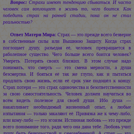
Вопрос:
Страхи имеют тенденцию сбываться. И часто
человек сам воплощает в жизнь то, чего боится. Как
победить страх на ранней стадии, пока он не стал
реальностью?
Ответ Матери Мира:
Страх — это прежде всего безверие
в собственные силы или Вышнюю Защиту. Когда страх
поглощает душу, разъедая её, человек превращается в
раболепное существо. Чего больше всего боится человек?
Умереть. Потерять своих близких. В этом случае надо
понимать, что смерть — это смена мерности, а душа
безсмертна. И бояться её так же глупо, как и пытаться
продлить свою жизнь, если её срок уже подошёл к концу.
Страх потери — это страх одиночества и безответственности
за свою самостоятельность. Человек должен научиться во
всём видеть полезное для своей души. Ибо душа —
накапливает необходимый жизненный опыт, а любые
изпытания — только закаляют её. Привязка же к чему-либо,
или кому-либо — это эгоизм. Истинная любовь — это прежде
всего понимание того, ради чего она дана тебе. Любовь учит
душу быть безкорыстной и самозабвенной. А страх — это