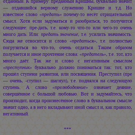
отданный. К примеру: преданный Кришны, буквально значит
— отдавшийся верному служению Кришне и т.д. Но
известное слово
«предать»
почему-то несёт отрицательный
смысл. Хотя если задуматься и разобраться, то получится
следующее: пре-дать, т.е. кому-то что-то или чего-то очень
много дать. Или:
предать значение
, т.е. усилить значимость.
Сюда же относится и слово
«предаться»
, т.е. полностью
погрузиться во что-то, очень отдаться. Таким образом
получается и иное прочтение слова:
«предатель»
, т.е. тот, кто
много даёт. Так же и слово с негативным смыслом
«преступник»
буквально должно пониматься так: тот, кто
прошёл ступени развития, или посвящения. Преступил (пре
— очень, -ступил — шагнул), т.е. поднялся на следующую
ступень. А слово
«прелюбодеяние»
означает деяние,
совершённое с большой любовью. Вот и задумайтесь, что
произходит, когда произнесённое слово в буквальном смысле
значит одно, а в него вкладывают иной смысл и, как правило,
негативный.
***