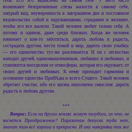
себя. Его эго зациклено на самом себе. У него часто
возникают безпричинные слёзы жалости к самому себе,
хмурый вид, неуверенность в завтрашнем дне и постоянное
недовольство собой и окружающими, страдание и желание,
чтобы его все жалели. Такой человек любит только себя. А
потому и одинок, даже среди близких. Когда же человек
начинает о ком-то заботиться, дарить любовь и радасть,
сострадать другим, нести покой и мир, дарить свою улыбку,
— его одиночество тут-же разсеивается. И он с лёгкостью
находит друзей, единомышленников, любящих и любимых, и
становится неотделим от атмосферы, которая его окружает, от
своих друзей и любимых. К нему приходит гармония и
осознание единства ПриРАды и всего Сущего. Такой человек
обретает счастье, ибо его жизнь наполнена смыслом: дарить
радасть и любовь другим.
***
Вопрос:
Если на других землях живут полубоги, их что, не
коснётся Преображение? Паразитам допуска туда нет,
значит там всё хорошо и прекрасно. И они наверняка так же