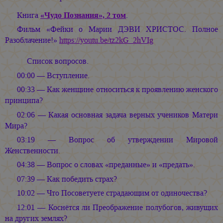
Книга
«Чудо Познания», 2 том
.
Фильм «Фейки о Марии ДЭВИ ХРИСТОС. Полное
Разоблачение!»
https://youtu.be/tz2kG_2hVIg
Список вопросов.
00:00 — Вступление.
00:33 — Как женщине относиться к проявлению женского
принципа?
02:06 — Какая основная задача верных учеников Матери
Мира?
03:19 — Вопрос об утверждении Мировой
Женственности.
04:38 — Вопрос о словах «преданные» и «предать».
07:39 — Как победить страх?
10:02 — Что Посоветуете страдающим от одиночества?
12:01 — Коснётся ли Преображение полубогов, живущих
на других землях?