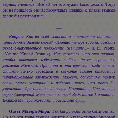
верных учеников. Все 30 лет это нужно было делать. Тогда
бы не пришлось сейчас пробуждать спящих. И планы тёмных
давно бы разстроились.
***
Вопрос:
Как во всей ясности и значимости понимать
приведённые дальше слова? «Именно теперь задача: создать
духовно-царственное положение женщине...»
(Е.И. Рерих.
«Учение Живой Этики»)
. Мне кажется, что это значит,
чтобы наверняка избежать любого даже вероятного
умаления Женского Принципа в эти времена, когда за века
слишком сильно врезались в сознание землян отжившие
патриархальные заблуждения. Может, допустимо только
восхищаться женщиной и избегать того, что могло бы
уменьшить драгоценное качество Почитания, Преклонения
перед Священной Женственностью? Ведь такое Почитание
Великой Матери окрыляет и оживляет душу.
Ответ Матери Мира:
Так бы должно было быть сейчас.
Но все эти годы тёмные борятся с Утверждением Мировой