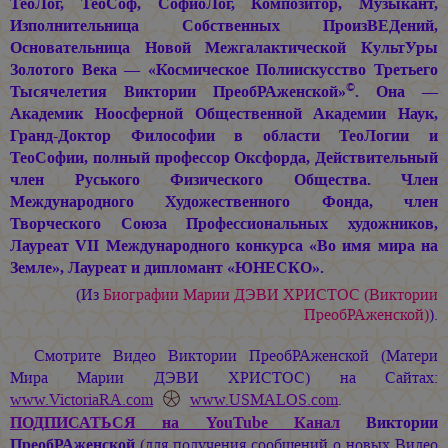
ТеоЛог, ТеоСоф, СофиоЛог, Композитор, Музыкант,
Изполнительница Собственных ПроизВЕДений,
Основательница Новой Межгалактической КультУры
Золотого Века — «Космическое Полиискусство Третьего
©
Тысячелетия Виктории ПреобРАженской»
. Она —
Академик Ноосферной Общественной Академии Наук,
Гранд-Доктор Философии в области ТеоЛогии и
ТеоСофии, полный профессор Оксфорда, Действительный
член Руського Физического Общества. Член
Международного Художественного Фонда, член
Творческого Союза Профессиональных художников,
Лауреат VII Международного конкурса «Во имя мира на
Земле», Лауреат и дипломант «ЮНЕСКО».
(Из
Биографии
Марии ДЭВИ ХРИСТОС
(Виктории
ПреобРАженской)
).
Смотрите Видео Виктории ПреобРАженской (Матери
Мира
Марии ДЭВИ ХРИСТОС
) на Сайтах:
www.VictoriaRA.com
www.USMALOS.com
.
ПОДПИСАТЬСЯ
на YouTube Канал
Виктории
ПреобРАженской
(для получения сообщений о новых Видео