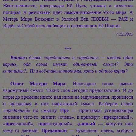
Женственности, преграждая Ей Путь, унижая и всячески
попирая. В результате: идёт самоуничтожение этого мира. А
Матерь Мира Возходит в Золотой Век ЛЮБВИ — РАЙ и
Ведёт за Собой всех любящих и осознающих Её Подвиг.
7.12.2021
***
Вопрос:
Слова «преданные» и «предать» — имеют один
корень, оба слова имеют одинаковый смысл? Это
синонимы?.. Или всё-таки антонимы, хоть и одного корня?
Ответ Матери Мира:
Некоторые слова имеют
чаромутный смысл. Таких слов сегодня предостаточно. И до
поры до времени никто над ними не задумывается, произнося
и вкладывая в них навязанный смысл. Разберём слово
«преданный»
по смыслу.
Пре
— приставка, усиливающая
значение чего-то, значит: «очень», к примеру: «
пре
красный»,
«
пре
великий», «
пре
возходный»;
-данный
— кому-то или
чему-то данный.
Преданный
— буквально: очень, всецело