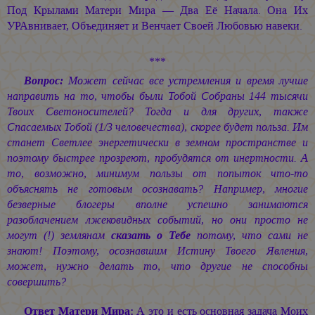
Под Крылами Матери Мира — Два Её Начала. Она Их
УРАвнивает, Объединяет и Венчает Своей Любовью навеки.
***
Вопрос:
Может сейчас все устремления и время лучше
направить на то, чтобы были Тобой Собраны 144 тысячи
Твоих Светоносителей? Тогда и для других, также
Спасаемых Тобой (1/3 человечества), скорее будет польза. Им
станет Светлее энергетически в земном пространстве и
поэтому быстрее прозреют, пробудятся от инертности. А
то, возможно, минимум пользы от попыток что-то
объяснять не готовым осознавать? Например, многие
безверные блогеры вполне успешно занимаются
разоблачением лжековидных событий, но они просто не
могут (!) землянам
сказать о Тебе
потому, что сами не
знают! Поэтому, осознавшим Истину Твоего Явления,
может, нужно делать то, что другие не способны
совершить?
Ответ Матери Мира:
А это и есть основная задача Моих