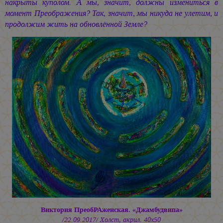
накрыты куполом. А мы, значит, должны измениться в
момент Преображения? Так, значит, мы никуда не улетим, и
продолжим жить на обновлённой Земле?
Виктория ПреобРАженская. «Джамбудвипа»
/22.09.2017/ Холст, акрил. 40х50