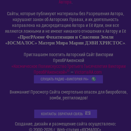
Автора
.
Сайты, которые публикуют материалы без Разрешения Автора,
нарушают закон об Авторских Правах, и их деятельность
направлена на дискредитацию Автора и Её Идеи, они все
являются ложными и не имеют никакого отношения к Автору и Её
«ПрогРАмме Фохатизации и Спасения Земли
«ЮСМАЛОС» Матери Мира Марии ДЭВИ ХРИСТОС»
.
Приглашаем посетить Авторский Сайт Виктории
ПреобРАженской
«Космическое Полиискусство Третьего Тысячелетия Виктории
©
ПреобРАженской»
—
VictoriaRA.com
СЛУШАТЬ РАДИО «ВИКТОРИЯ РА»
Внимание! Просмотр Сайта смертельно опасен для биороботов,
зомби, рептилоидов!
КОНТАКТЫ. ОБРАТНАЯ СВЯЗЬ
:
Создание, дизайн и размещение сайта осуществлено
© 2000-2026 г. Web-студия «ЮСМАЛОС».