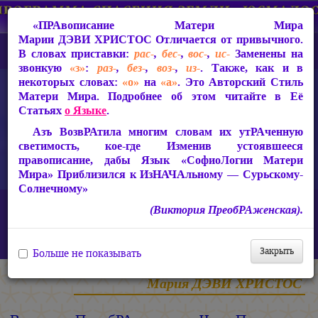
«ПРАвописание Матери Мира
Марии ДЭВИ ХРИСТОС
Отличается от привычного.
В словах приставки:
рас-
,
бес-
,
вос-
,
ис-
Заменены на
звонкую
«з»
:
раз-
,
без-
,
воз-
,
из-
. Также, как и в
некоторых словах:
«о»
на
«а»
. Это Авторский Стиль
Матери Мира. Подробнее об этом читайте в Её
Статьях
о Языке
.
Азъ ВозвРАтила многим словам их утРАченную
светимость, кое-где Изменив устоявшееся
правописание, дабы Язык «СофиоЛогии Матери
Мира» Приблизился к ИзНАЧАльному — Сурьскому-
Солнечному»
Главная
Статьи Марии ДЭВИ ХРИСТОС
(Виктория ПреобРАженская).
Ответы на вопросы, 2010-2026 гг.
Виктория ПреобРАженская. «Чудо Познания». Вопросы и
Ответы. Часть 41 (Видео)
Закрыть
Больше не показывать
Мария ДЭВИ ХРИСТОС